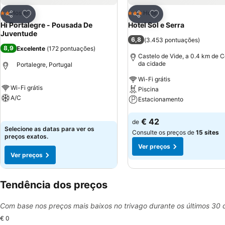
Adicionar aos favoritos
Adicionar aos favor
Hostel
Hotel
2 Estrelas
3 Estrelas
Partilhar
Partilhar
Hi Portalegre - Pousada De
Hotel Sol e Serra
Juventude
6,8
(
3.453 pontuações
)
8,9
Excelente
(
172 pontuações
)
Castelo de Vide, a 0.4 km de C
da cidade
Portalegre, Portugal
Wi-Fi grátis
Wi-Fi grátis
Piscina
A/C
Estacionamento
Ver preços
Ver preços
€ 42
de
Selecione as datas para ver os
Consulte os preços de
15 sites
preços exatos.
Ver preços
Ver preços
Tendência dos preços
Com base nos preços mais baixos no trivago durante os últimos 30 
€ 0