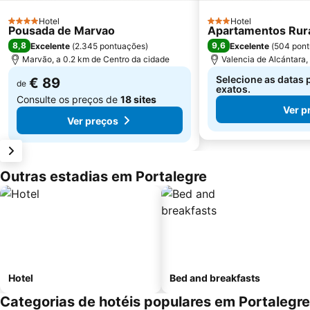
Hotel
Hotel
4 Estrelas
3 Estrelas
Pousada de Marvao
Apartamentos Rura
8,8
9,6
Excelente
(
2.345 pontuações
)
Excelente
(
504 pon
Marvão, a 0.2 km de Centro da cidade
Valencia de Alcántara,
Selecione as datas 
€ 89
de
exatos.
Consulte os preços de
18 sites
Ver p
Ver preços
Outras estadias em Portalegre
Hotel
Bed and breakfasts
Categorias de hotéis populares em Portalegre