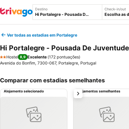
Destino
Check-in/out
Escolha as 
Ver todas as estadias em Portalegre
Hi Portalegre - Pousada De Juventude
Hostel
Excelente
(
172 pontuações
)
8,9
2 Estrelas
Avenida do Bonfim, 7300-067, Portalegre, Portugal
Comparar com estadias semelhantes
Alojamento selecionado
Alojamentos semelhantes
próximo