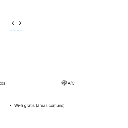
tos
A/C
Wi-fi grátis (áreas comuns)