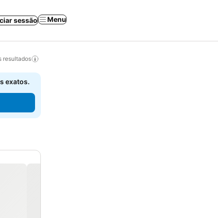
Menu
iciar sessão
 resultados
s exatos.