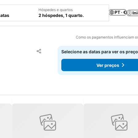
Hóspedes e quartos
PT · €
In
datas
2 hóspedes, 1 quarto.
Como os pagamentos influenciam os
Adicionar aos favoritos
Selecione as datas para ver os preço
Partilhar
Ver preços