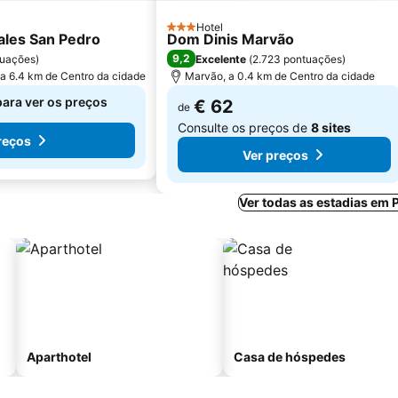
Hotel
3 Estrelas
les San Pedro
Dom Dinis Marvão
9,2
tuações
)
Excelente
(
2.723 pontuações
)
 a 6.4 km de Centro da cidade
Marvão, a 0.4 km de Centro da cidade
para ver os preços
€ 62
de
Consulte os preços de
8 sites
reços
Ver preços
Ver todas as estadias em 
Aparthotel
Casa de hóspedes