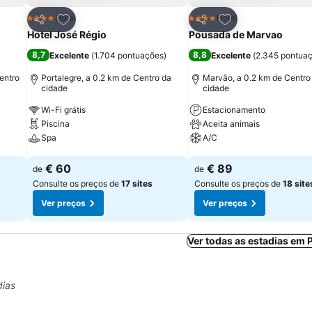
itos
Adicionar aos favoritos
Adicionar aos fav
Hotel
Hotel
4 Estrelas
4 Estrelas
Partilhar
Partilhar
Hotel José Régio
Pousada de Marvao
8,7
8,8
Excelente
(
1.704 pontuações
)
Excelente
(
2.345 pontua
entro
Portalegre, a 0.2 km de Centro da
Marvão, a 0.2 km de Centro
cidade
cidade
Wi-Fi grátis
Estacionamento
Piscina
Aceita animais
Spa
A/C
Ver preços
Ver preços
€ 60
€ 89
de
de
Consulte os preços de
17 sites
Consulte os preços de
18 site
Ver preços
Ver preços
Ver todas as estadias em 
dias