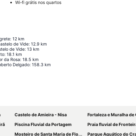
Wi-fi grátis nos quartos
grete
:
12
km
astelo de Vide
:
12.9
km
telo de Vide
:
13
km
ato
:
18.1
km
or da Rosa
:
18.5
km
mberto Delgado
:
158.3
km
Ampliar mapa
a
Castelo de Amieira - Nisa
Fortaleza e Muralha de Cabe
irã
Piscina Fluvial da Portagem
Praia fluvial de Fronteir
Mosteiro de Santa Maria de Flor da Rosa
Parque Aquático do Cr