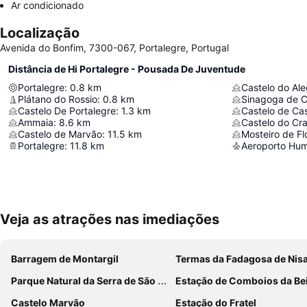
Ar condicionado
Localização
Avenida do Bonfim, 7300-067, Portalegre, Portugal
Distância de Hi Portalegre - Pousada De Juventude
Portalegre
:
0.8
km
Castelo do Ale
Plátano do Rossio
:
0.8
km
Sinagoga de C
Castelo De Portalegre
:
1.3
km
Castelo de Cas
Ammaia
:
8.6
km
Castelo do Cr
Castelo de Marvão
:
11.5
km
Mosteiro de Fl
Portalegre
:
11.8
km
Aeroporto Hu
Veja as atrações nas imediações
Barragem de Montargil
Termas da Fadagosa de Nis
Parque Natural da Serra de São Mamede
Estação de Comboios da Be
Castelo Marvão
Estação do Fratel