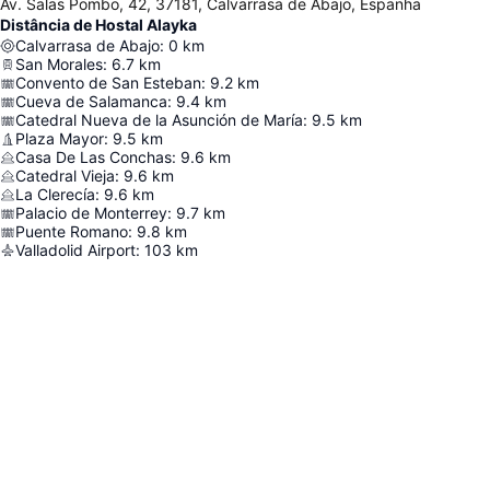
Av. Salas Pombo, 42, 37181, Calvarrasa de Abajo, Espanha
Distância de Hostal Alayka
Calvarrasa de Abajo
:
0
km
San Morales
:
6.7
km
Convento de San Esteban
:
9.2
km
Cueva de Salamanca
:
9.4
km
Catedral Nueva de la Asunción de María
:
9.5
km
Plaza Mayor
:
9.5
km
Casa De Las Conchas
:
9.6
km
Catedral Vieja
:
9.6
km
La Clerecía
:
9.6
km
Palacio de Monterrey
:
9.7
km
Puente Romano
:
9.8
km
Valladolid Airport
:
103
km