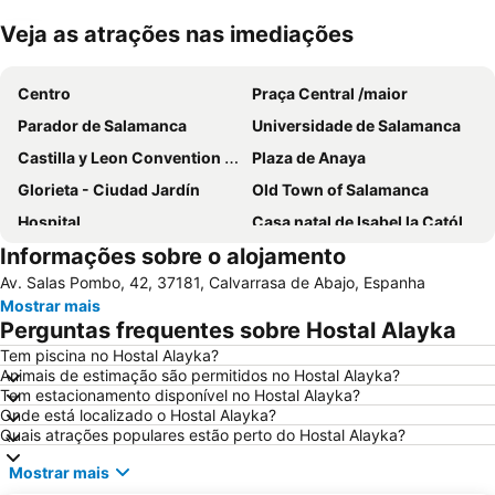
Veja as atrações nas imediações
Ampliar mapa
Centro
Praça Central /maior
Parador de Salamanca
Universidade de Salamanca
Castilla y Leon Convention Center
Plaza de Anaya
Glorieta - Ciudad Jardín
Old Town of Salamanca
Hospital
Casa natal de Isabel la Católica
Informações sobre o alojamento
Casa Lis
Puente Romano
Av. Salas Pombo, 42, 37181, Calvarrasa de Abajo, Espanha
Barrio del Carmen
Tejares
Mostrar mais
Salamanca Airport
La Vega
Perguntas frequentes sobre Hostal Alayka
Chinchibarra
Igreja e convento de San Esteban
Tem piscina no Hostal Alayka?
Animais de estimação são permitidos no Hostal Alayka?
Virgen de la Vega
Catedral Velha de Salamanca
Tem estacionamento disponível no Hostal Alayka?
Universidad Pontificia de Salamanca
Universidad
Onde está localizado o Hostal Alayka?
Quais atrações populares estão perto do Hostal Alayka?
Parque de San Francisco
Blanco
Mostrar mais
Helmántico Stadium
Montalvo