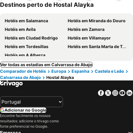
piscinas
animais
Destinos perto de Hostal Alayka
Hotéis em Salamanca
Hotéis em Miranda do Douro
Hotéis em Avila
Hotéis em Zamora
Hotéis em Ciudad Rodrigo
Hotéis em Villamayor
Hotéis em Tordesillas
Hotéis em Santa Marta de Tormes
Hotéis em A Alberca
Ver todas as estadias em Calvarrasa de Abajo
Comparador de Hotéis
Europa
Espanha
Castela e Leão
Calvarrasa de Abajo
Hostal Alayka
Facebook
Twitter
Insta
Yo
Adicionar no Google
Encontre facilmente os nossos
resultados: adicione o trivago como
fonte preferencial no Google.
Empresa