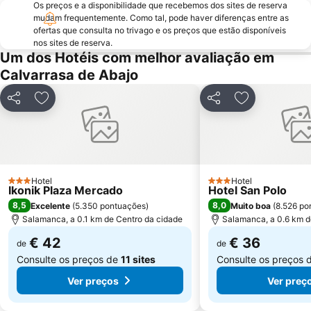
Os preços e a disponibilidade que recebemos dos sites de reserva
San José
Rúa Mayor
mudam frequentemente. Como tal, pode haver diferenças entre as
Salesas
Ieronimus
ofertas que consulta no trivago e os preços que estão disponíveis
nos sites de reserva.
Carmelitas - Oeste
Colegio Mayor Arzobispo Fonseca o de los Irlandeses de Salamanca
Um dos Hotéis com melhor avaliação em
Pizarrales
Calvarrasa de Abajo
Partilhar
Adicionar aos favoritos
Partilhar
Adicionar aos
Hotel
Hotel
3 Estrelas
3 Estrelas
Ikonik Plaza Mercado
Hotel San Polo
8,5
8,0
Excelente
(
5.350 pontuações
)
Muito boa
(
8.526 po
Salamanca, a 0.1 km de Centro da cidade
Salamanca, a 0.6 km d
€ 42
€ 36
de
de
Consulte os preços de
11 sites
Consulte os preços 
Ver preços
Ver preç