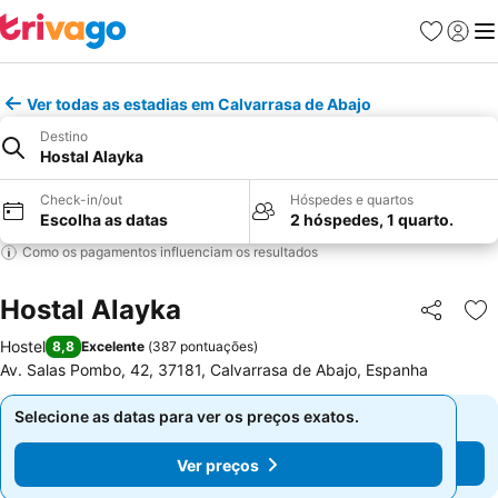
Favoritos
Iniciar
Me
Ver todas as estadias em Calvarrasa de Abajo
Destino
Hostal Alayka
Check-in/out
Hóspedes e quartos
Escolha as datas
2 hóspedes, 1 quarto.
Como os pagamentos influenciam os resultados
Hostal Alayka
Partilhar
Ad
Hostel
8,8
Excelente
(
387 pontuações
)
Av. Salas Pombo, 42, 37181, Calvarrasa de Abajo, Espanha
Selecione as datas para ver os preços exatos.
Selecione as datas para ver os preços exatos.
Ver preços
Ver preços