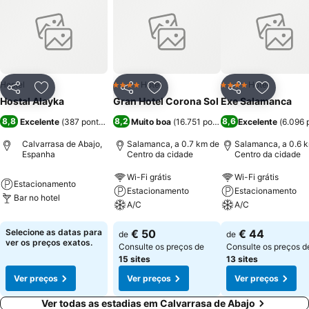
Hostel
Hotel
Hotel
4 Estrelas
4 Estrelas
Partilhar
Adicionar aos favoritos
Partilhar
Adicionar aos favoritos
Partilhar
Adicionar
Hostal Alayka
Gran Hotel Corona Sol
Exe Salamanca
8,8
8,2
8,6
Excelente
(
387 pontuações
)
Muito boa
(
16.751 pontuações
Excelente
)
(
6.096 
Calvarrasa de Abajo,
Salamanca, a 0.7 km de
Salamanca, a 0.6 
Espanha
Centro da cidade
Centro da cidade
Wi-Fi grátis
Wi-Fi grátis
Estacionamento
Estacionamento
Estacionamento
Bar no hotel
A/C
A/C
Selecione as datas para
€ 50
€ 44
de
de
ver os preços exatos.
Consulte os preços de
Consulte os preços d
15 sites
13 sites
Ver preços
Ver preços
Ver preços
Ver todas as estadias em Calvarrasa de Abajo