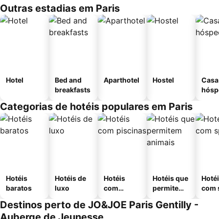
Outras estadias em Paris
Hotel
Bed and
Aparthotel
Hostel
Casa
breakfasts
hósp
Categorias de hotéis populares em Paris
Hotéis
Hotéis de
Hotéis
Hotéis que
Hoté
baratos
luxo
com
permitem
com 
piscinas
animais
Destinos perto de JO&JOE Paris Gentilly -
Auberge de Jeunesse