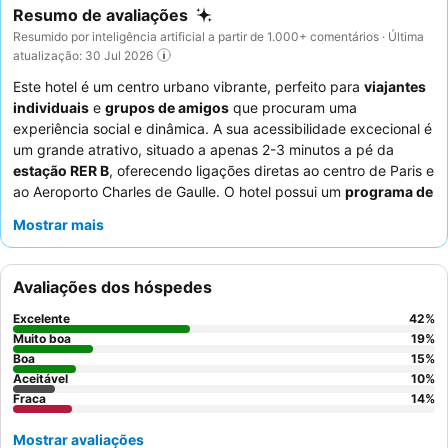
Resumo de avaliações
Resumido por inteligência artificial a partir de 1.000+ comentários · Última
atualização: 30 Jul 2026
Este hotel é um centro urbano vibrante, perfeito para
viajantes
individuais
e
grupos de amigos
que procuram uma
experiência social e dinâmica. A sua acessibilidade excecional é
um grande atrativo, situado a apenas 2-3 minutos a pé da
estação RER B
, oferecendo ligações diretas ao centro de Paris e
ao Aeroporto Charles de Gaulle. O hotel possui um
programa de
alimentos e bebidas
muito elogiado, com um restaurante que
Mostrar mais
serve deliciosos hambúrgueres e massas, e um bar animado
com DJs e música ao vivo. Os hóspedes elogiam
consistentemente os
funcionários simpáticos e prestativos
e o
Avaliações dos hóspedes
variado buffet de pequeno-almoço. Para uma estadia única,
considere os
quartos-cabine
, que oferecem uma mistura de
Excelente
42
%
privacidade e espaço.
Muito boa
19
%
Boa
15
%
Aceitável
10
%
Fraca
14
%
Mostrar avaliações