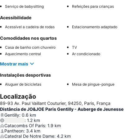
Serviço de babysitting
Refeições para crianças
Acessibilidade
Acessível a cadeira de rodas
Estacionamento adaptado
Comodidades nos quartos
Casa de banho com chuveiro
TV
Aquecimento central
Ar condicionado
Mostrar mais
Instalações desportivas
Aluguer de bicicletas
Mesa de pingue-pongue
Localização
89-93 Av. Paul Vaillant Couturier, 94250, Paris, França
Distância de JO&JOE Paris Gentilly - Auberge de Jeunesse
Gentilly
:
0.6
km
:
1.2
km
Catacombs Of Paris
:
1.9
km
Pantheon
:
3.4
km
Catedral De Notre Dame
:
4.2
km