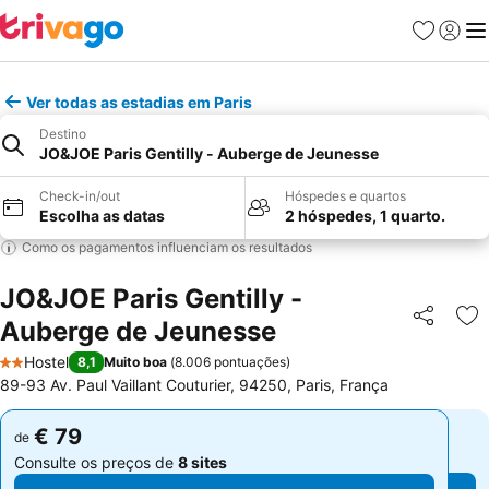
Favoritos
Iniciar
Me
Ver todas as estadias em Paris
Destino
JO&JOE Paris Gentilly - Auberge de Jeunesse
Check-in/out
Hóspedes e quartos
Escolha as datas
2 hóspedes, 1 quarto.
Como os pagamentos influenciam os resultados
JO&JOE Paris Gentilly -
Auberge de Jeunesse
Partilhar
Ad
Hostel
8,1
Muito boa
(
8.006 pontuações
)
2 Estrelas
89-93 Av. Paul Vaillant Couturier, 94250, Paris, França
€ 79
€ 79
de
de
Consulte os preços de
8 sites
Consulte os preços de
8 sites