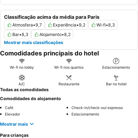
Classificação acima da média para Paris
Atmosfera
•
9,7
Experiência
•
9,2
Wi-fi
•
8,3
Bar
•
8,3
Alojamento
•
8,2
Mostrar mais classificações
Comodidades principais do hotel
Wi-fi no lobby
Wi-fi nos quartos
Estacionamento
A/C
Restaurante
Bar no hotel
Todas as comodidades
Comodidades do alojamento
Café
Check-in/check-out expresso
Elevador
Estacionamento
Mostrar mais
Para crianças