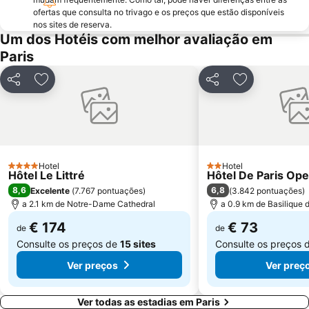
Palais Garnier Opera National de Paris
La Défense
ofertas que consulta no trivago e os preços que estão disponíveis
nos sites de reserva.
Les Halles
Nation Metro Station
Um dos Hotéis com melhor avaliação em
Galerias Lafayette Paris Haussmann
Jardim de Luxemburgo
Paris
St-Germain-des-Prés
10th district Entrepôt
Partilhar
Adicionar aos favoritos
Partilhar
Adicionar aos
16th district Passy
Châtelet Metro Station
Gare de Lyon Metro Station
Montparnasse Train station
12th district Reuilly
Parc des Princes
Moulin Rouge
Gare de Neuilly - Porte Maillot Metro Station
Hotel
Hotel
4 Estrelas
2 Estrelas
Hôtel Le Littré
Hôtel De Paris Ope
8,6
6,8
Excelente
(
7.767 pontuações
)
(
3.842 pontuações
)
a 2.1 km de Notre-Dame Cathedral
a 0.9 km de Basilique
€ 174
€ 73
de
de
Consulte os preços de
15 sites
Consulte os preços 
Ver preços
Ver preç
Ver todas as estadias em Paris