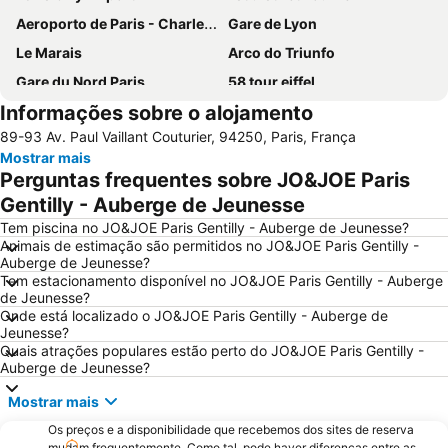
Aeroporto de Paris - Charles de Gaulle
Gare de Lyon
Le Marais
Arco do Triunfo
Gare du Nord Paris
58 tour eiffel
Informações sobre o alojamento
Champs Elysées
Quartier Latin
89-93 Av. Paul Vaillant Couturier, 94250, Paris, França
8th district Élysée
9th district Opéra
Mostrar mais
Museu do Louvre
6th district Luxembourg
Perguntas frequentes sobre JO&JOE Paris
Paris Expo Porte de Versailles
5th district Panthéon
Gentilly - Auberge de Jeunesse
Montparnasse
Stade de France
Tem piscina no JO&JOE Paris Gentilly - Auberge de Jeunesse?
Animais de estimação são permitidos no JO&JOE Paris Gentilly -
7th district Palais Bourbon
15th district Vaugirard
Auberge de Jeunesse?
Tem estacionamento disponível no JO&JOE Paris Gentilly - Auberge
Disney Village
3rd district Temple
de Jeunesse?
14th district Observatoire
Bercy
Onde está localizado o JO&JOE Paris Gentilly - Auberge de
Jeunesse?
4th district Hôtel-de-Ville
Colina de Montmartre
Quais atrações populares estão perto do JO&JOE Paris Gentilly -
Auberge de Jeunesse?
18th district la Butte-Montmartre
11th district Popincourt
Notre-Dame Cathedral
Centre commercial International Val d'Europe
Mostrar mais
2nd district la Bourse
Palais des Congrès de Paris
Os preços e a disponibilidade que recebemos dos sites de reserva
mudam frequentemente. Como tal, pode haver diferenças entre as