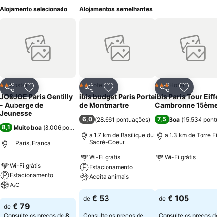
Alojamento selecionado
Alojamentos semelhantes
Hostel
Hotel
Hotel
2 Estrelas
2 Estrelas
3 Estrelas
Partilhar
Adicionar aos favoritos
Partilhar
Adicionar aos favoritos
Partilhar
Adicionar
JO&JOE Paris Gentilly
ibis budget Paris Porte
ibis Paris Tour Eiff
- Auberge de
de Montmartre
Cambronne 15èm
Jeunesse
6,0
7,5
(
28.661 pontuações
)
Boa
(
15.534 pont
8,1
Muito boa
(
8.006 pontuações
)
a 1.7 km de Basilique du
a 1.3 km de Torre Ei
Sacré-Coeur
Paris, França
Wi-Fi grátis
Wi-Fi grátis
Wi-Fi grátis
Estacionamento
Estacionamento
Ver preços
Aceita animais
A/C
Ver preços
€ 53
€ 105
de
de
Ver preços
€ 79
de
Consulte os preços de
8
Consulte os preços de
Consulte os preços d