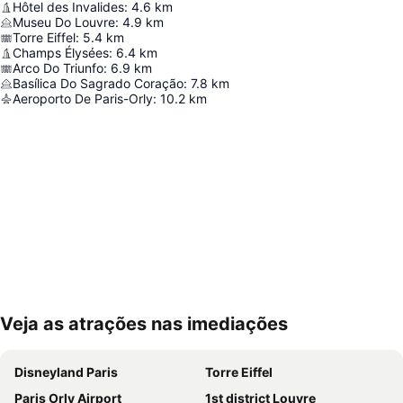
Hôtel des Invalides
:
4.6
km
Museu Do Louvre
:
4.9
km
Torre Eiffel
:
5.4
km
Champs Élysées
:
6.4
km
Arco Do Triunfo
:
6.9
km
Basílica Do Sagrado Coração
:
7.8
km
Aeroporto De Paris-Orly
:
10.2
km
Veja as atrações nas imediações
Ampliar mapa
Disneyland Paris
Torre Eiffel
Paris Orly Airport
1st district Louvre