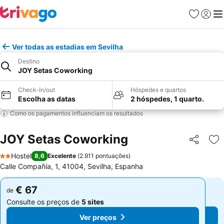
Favoritos
Iniciar
Me
Ver todas as estadias em Sevilha
Destino
JOY Setas Coworking
Check-in/out
Hóspedes e quartos
Escolha as datas
2 hóspedes, 1 quarto.
Como os pagamentos influenciam os resultados
JOY Setas Coworking
Partilhar
Ad
Hostel
8,6
Excelente
(
2.911 pontuações
)
2 Estrelas
Calle Compañía, 1, 41004, Sevilha, Espanha
€ 67
€ 67
de
de
Consulte os preços de
5 sites
Consulte os preços de
5 sites
Ver preços
Ver preços