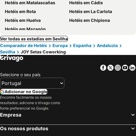
Hotéis em Matalascañas
Hotéis em Cádis
Hotéis em Rota
Hotéis em La Carlota
Hotéis em Huelva
Hotéis em Chipiona
Hotéis em Mazagón
Ver todas as estadias em Sevilha
Comparador de Hotéis
Europa
Espanha
Andaluzia
Sevilha
JOY Setas Coworking
Facebook
Twitter
Insta
Yo
Selecione o seu país
Adicionar no Google
Encontre facilmente os nossos
resultados: adicione o trivago como
fonte preferencial no Google.
Empresa
Os nossos produtos