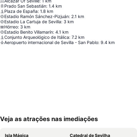
Alcázar Of Seville
:
1
km
Prado San Sebastián
:
1.4
km
Plaza de España
:
1.8
km
Estadio Ramón Sánchez-Pizjuán
:
2.1
km
Estadio La Cartuja de Sevilla
:
3
km
Hórreo
:
3
km
Estadio Benito Villamarín
:
4.1
km
Conjunto Arqueológico de Itálica
:
7.2
km
Aeropuerto internacional de Sevilla - San Pablo
:
9.4
km
Veja as atrações nas imediações
Ampliar mapa
Isla Mágica
Catedral de Sevilha