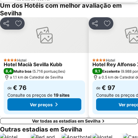
Parque de Maria Luísa
Fibes Sevilla Kongresscenter
Um dos Hotéis com melhor avaliação em
Sevilha
Plaza Nueva
Casa de la Provincia
Estadio Ramón Sánchez Pizjuán
Prefeitura de Sevilha
Partilhar
Adicionar aos favoritos
Partilhar
Adicionar aos
Itálica ciudad romana
Arenal
Monasterio de La Cartuja
Reserva de Animales exóticos Castillo de las Guardas
Centro comercial Zona este
Aire de Sevilla Baños árabes
El Rocio
Calle Tetuán
Hotel
Hotel
4 Estrelas
4 Estrelas
Hotel Macià Sevilla Kubb
Hotel Rey Alfonso 
Torre do Ouro
Basilica da Macarena
8,4
9,1
Muito boa
(
5.716 pontuações
)
Excelente
(
9.988 po
Palacio de Congresos y exposiciones de Sevilla
Bellavista
a 1.1 km de Catedral de Sevilha
a 0.5 km de Catedral d
€ 76
€ 97
de
de
Consulte os preços de
19 sites
Consulte os preços 
Ver preços
Ver preç
Ver todas as estadias em Sevilha
Outras estadias em Sevilha