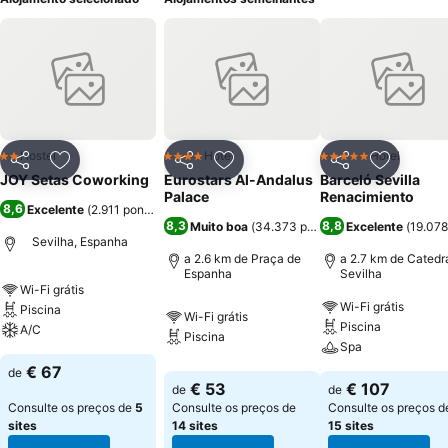
Hostel
Hotel
Hotel
2 Estrelas
4 Estrelas
5 Estrelas
Partilhar
Adicionar aos favoritos
Partilhar
Adicionar aos favoritos
Partilhar
Adicionar
JOY Setas Coworking
Eurostars Al-Andalus
Barceló Sevilla
Palace
Renacimiento
8,6
Excelente
(
2.911 pontuações
)
8,3
8,8
Muito boa
(
34.373 pontuações
Excelente
)
(
19.078
Sevilha, Espanha
a 2.6 km de Praça de
a 2.7 km de Catedr
Espanha
Sevilha
Wi-Fi grátis
Wi-Fi grátis
Piscina
Wi-Fi grátis
Piscina
A/C
Piscina
Spa
€ 67
de
€ 53
€ 107
de
de
Consulte os preços de
5
Consulte os preços de
Consulte os preços d
sites
14 sites
15 sites