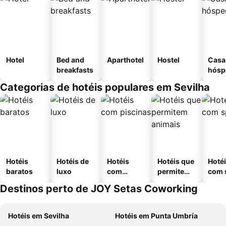
Hotel
Bed and
Aparthotel
Hostel
Casa
breakfasts
hósp
Categorias de hotéis populares em Sevilha
Hotéis
Hotéis de
Hotéis
Hotéis que
Hoté
baratos
luxo
com
permitem
com 
piscinas
animais
Destinos perto de JOY Setas Coworking
Hotéis em Sevilha
Hotéis em Punta Umbría