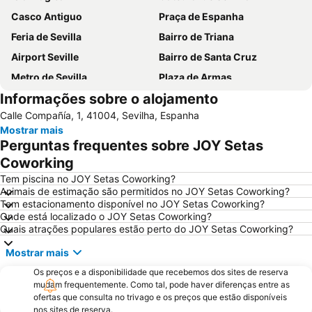
Casco Antiguo
Praça de Espanha
Feria de Sevilla
Bairro de Triana
Airport Seville
Bairro de Santa Cruz
Metro de Sevilla
Plaza de Armas
Informações sobre o alojamento
Los Remedios
Estación de Autobuses Plaza de Armas
Calle Compañía, 1, 41004, Sevilha, Espanha
Nervión
Alameda de Hércules
Mostrar mais
Metro Centro
Plaza de Armas
Perguntas frequentes sobre JOY Setas
Praça de touros Maestranza
Poligono Aeropuerto
Coworking
Centro de las Artes de Sevilla
Macarena Tres Huertas
Tem piscina no JOY Setas Coworking?
Animais de estimação são permitidos no JOY Setas Coworking?
Estación de Santa Justa
Benito Villamarín Stadium
Tem estacionamento disponível no JOY Setas Coworking?
Onde está localizado o JOY Setas Coworking?
Triana Oeste
Aeropuerto Viejo
Quais atrações populares estão perto do JOY Setas Coworking?
Estadio Olímpico
Ponte de Triana
Mostrar mais
Real Alcazar
Triana Este
Os preços e a disponibilidade que recebemos dos sites de reserva
Firenze
Zodiaco
mudam frequentemente. Como tal, pode haver diferenças entre as
ofertas que consulta no trivago e os preços que estão disponíveis
Giralda
Semana Santa
nos sites de reserva.