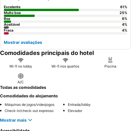
Excelente
61
%
Muito boa
25
%
Boa
6
%
Aceitável
4
%
Fraca
4
%
Mostrar avaliações
Comodidades principais do hotel
Wi-fi no lobby
Wi-fi nos quartos
Piscina
A/C
Todas as comodidades
Comodidades do alojamento
Máquinas de jogos/videojogos
Entrada/lobby
Check-in/check-out expresso
Elevador
Mostrar mais
Acessibilidade