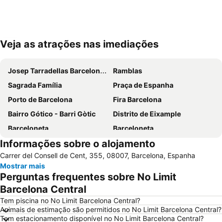
Veja as atrações nas imediações
Ampliar mapa
Josep Tarradellas Barcelona–El Prat Airport
Ramblas
Sagrada Família
Praça de Espanha
Porto de Barcelona
Fira Barcelona
Bairro Gótico - Barri Gòtic
Distrito de Eixample
Barceloneta
Barceloneta
Informações sobre o alojamento
Estádio Olímpico de Montjuïc
Camp Nou
Carrer del Consell de Cent, 355, 08007, Barcelona, Espanha
Estació de Sants
Palácio Sant Jordi
Mostrar mais
Praça Catalunha
Sagrada Família Metro Station
Perguntas frequentes sobre No Limit
La Dreta de l'Eixample
Barcelona Sants Metro Station
Barcelona Central
Metrô de Barcelona
Plaza Catalunya
Tem piscina no No Limit Barcelona Central?
Animais de estimação são permitidos no No Limit Barcelona Central?
Aeroport T1 Metro Station
Ciutat Vella
Tem estacionamento disponível no No Limit Barcelona Central?