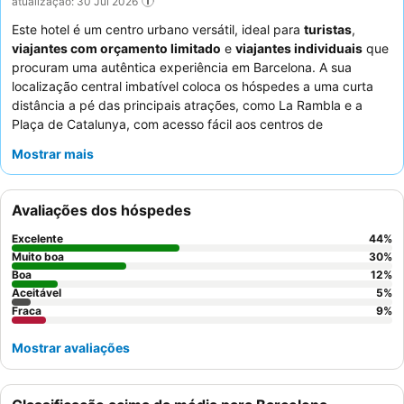
atualização: 30 Jul 2026
Este hotel é um centro urbano versátil, ideal para
turistas
,
viajantes com orçamento limitado
e
viajantes individuais
que
procuram uma autêntica experiência em Barcelona. A sua
localização central imbatível coloca os hóspedes a uma curta
distância a pé das principais atrações, como La Rambla e a
Plaça de Catalunya, com acesso fácil aos centros de
transportes públicos. A propriedade oferece uma prática
Mostrar mais
cozinha partilhada
para os hóspedes prepararem refeições
simples, juntamente com cacifos seguros e uma receção 24
horas para maior conveniência. Os hóspedes elogiam
Avaliações dos hóspedes
consistentemente os funcionários pela sua simpatia e
prestabilidade excecionais, destacando frequentemente a sua
Excelente
44
%
atenção às necessidades do cliente. Para uma estadia mais
Muito boa
30
%
tranquila, considere pedir um quarto que não dê para a rua, pois
Boa
12
%
Aceitável
5
%
alguns quartos podem ser afetados pelo ruído da cidade.
Fraca
9
%
Mostrar avaliações