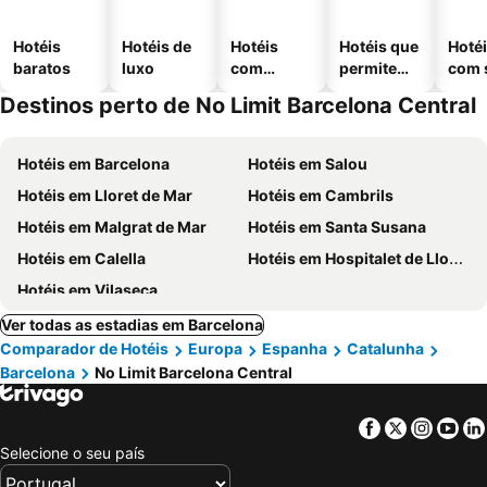
Hotéis
Hotéis de
Hotéis
Hotéis que
Hoté
baratos
luxo
com
permitem
com 
piscinas
animais
Destinos perto de No Limit Barcelona Central
Hotéis em Barcelona
Hotéis em Salou
Hotéis em Lloret de Mar
Hotéis em Cambrils
Hotéis em Malgrat de Mar
Hotéis em Santa Susana
Hotéis em Calella
Hotéis em Hospitalet de Llobregat
Hotéis em Vilaseca
Ver todas as estadias em Barcelona
Comparador de Hotéis
Europa
Espanha
Catalunha
Barcelona
No Limit Barcelona Central
Facebook
Twitter
Insta
Yo
Selecione o seu país