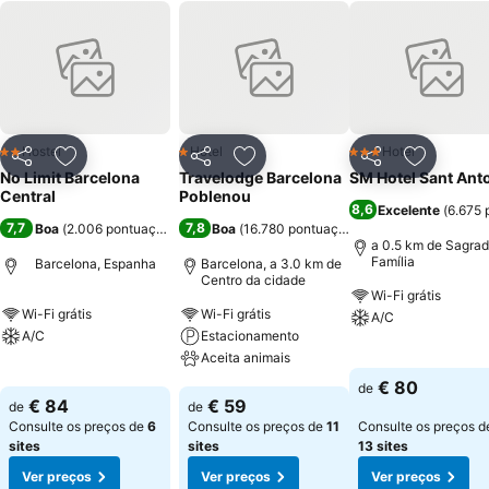
Hostel
Hotel
Hotel
2 Estrelas
1 Estrelas
3 Estrelas
Partilhar
Adicionar aos favoritos
Partilhar
Adicionar aos favoritos
Partilhar
Adicionar
No Limit Barcelona
Travelodge Barcelona
SM Hotel Sant Ant
Central
Poblenou
8,6
Excelente
(
6.675 
7,7
7,8
Boa
(
2.006 pontuações
)
Boa
(
16.780 pontuações
)
a 0.5 km de Sagra
Família
Barcelona, Espanha
Barcelona, a 3.0 km de
Centro da cidade
Wi-Fi grátis
Wi-Fi grátis
Wi-Fi grátis
A/C
A/C
Estacionamento
Aceita animais
Ver preços
Ver preços
€ 80
de
Ver preços
€ 84
€ 59
de
de
Consulte os preços de
6
Consulte os preços de
11
Consulte os preços d
sites
sites
13 sites
Ver preços
Ver preços
Ver preços