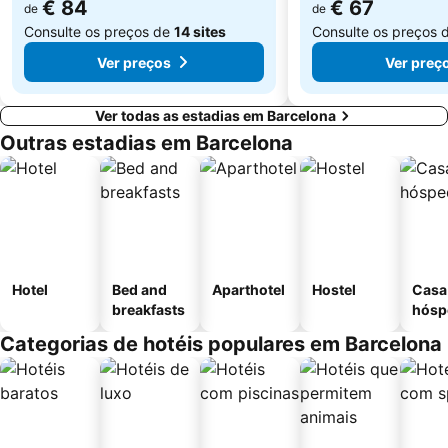
€ 84
€ 67
de
de
Consulte os preços de
14 sites
Consulte os preços 
Ver preços
Ver preç
Ver todas as estadias em Barcelona
Outras estadias em Barcelona
Hotel
Bed and
Aparthotel
Hostel
Casa
breakfasts
hósp
Categorias de hotéis populares em Barcelona