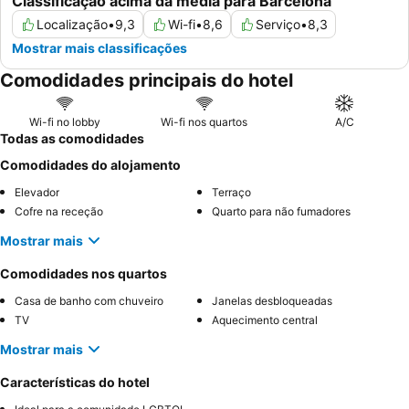
Classificação acima da média para Barcelona
Localização
•
9,3
Wi-fi
•
8,6
Serviço
•
8,3
Mostrar mais classificações
Comodidades principais do hotel
Wi-fi no lobby
Wi-fi nos quartos
A/C
Todas as comodidades
Comodidades do alojamento
Elevador
Terraço
Cofre na receção
Quarto para não fumadores
Mostrar mais
Comodidades nos quartos
Casa de banho com chuveiro
Janelas desbloqueadas
TV
Aquecimento central
Mostrar mais
Características do hotel