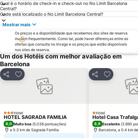
Qual é o horário de check-in e check-out no No Limit Barcelona
Catedral Basílica de Barcelona
Estació de Plaça Catalunya
Central?
Gràcia
Passeio de Gràcia
Onde está localizado o No Limit Barcelona Central?
Circuit de Catalunya
Parque do centro de Poblenou
Mostrar mais
El Born
El Poblenou
Os preços e a disponibilidade que recebemos dos sites de reserva
mudam frequentemente. Como tal, pode haver diferenças entre as
La Salut
Sants
ofertas que consulta no trivago e os preços que estão disponíveis
Parque do Forum
Casino de Barcelona
nos sites de reserva.
Um dos Hotéis com melhor avaliação em
Parque da Ciutadella
Mar Bella
Barcelona
Montjuïc
Casa Batlló
Arco do Triunfo
Recinto Ferial Gran Vía
Partilhar
Adicionar aos favoritos
Partilhar
Adicionar aos
Distrito Sarrià-Sant Gervasi
Raval
Sants-Montjuïc
Unesco Rock Art Of The Mediterranean Basin On The Iberian Peninsula
L'Antiga Esquerra de l'Eixample
Marina Port Vell
Sant Martí
Universidade de Barcelona
Hotel
Hotel
3 Estrelas
1 Estrelas
HOTEL SAGRADA FAMILIA
Hotel Casa Trafalg
Mercado da Boqueria
Gran Via de les Corts Catalans
8,0
8,9
Muito boa
(
5.038 pontuações
)
Excelente
(
3.890 po
a 0.3 km de Sagrada Família
Barcelona, a 0.4 km d