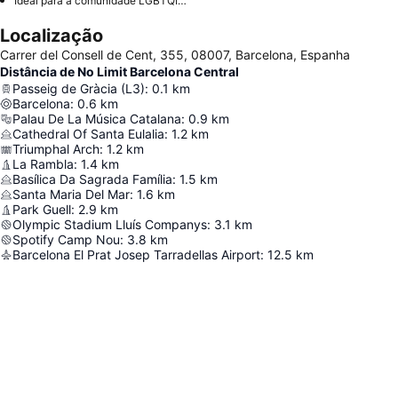
Ideal para a comunidade LGBTQIA+
Localização
Carrer del Consell de Cent, 355, 08007, Barcelona, Espanha
Distância de No Limit Barcelona Central
Passeig de Gràcia (L3)
:
0.1
km
Barcelona
:
0.6
km
Palau De La Música Catalana
:
0.9
km
Cathedral Of Santa Eulalia
:
1.2
km
Triumphal Arch
:
1.2
km
La Rambla
:
1.4
km
Basílica Da Sagrada Família
:
1.5
km
Santa Maria Del Mar
:
1.6
km
Park Guell
:
2.9
km
Olympic Stadium Lluís Companys
:
3.1
km
Spotify Camp Nou
:
3.8
km
Barcelona El Prat Josep Tarradellas Airport
:
12.5
km