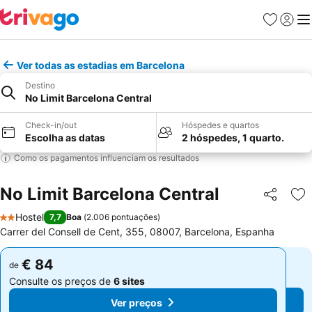
Favoritos
Iniciar
Me
Ver todas as estadias em Barcelona
Destino
No Limit Barcelona Central
Check-in/out
Hóspedes e quartos
Escolha as datas
2 hóspedes, 1 quarto.
Como os pagamentos influenciam os resultados
No Limit Barcelona Central
Partilhar
Ad
Hostel
7,7
Boa
(
2.006 pontuações
)
2 Estrelas
Carrer del Consell de Cent, 355, 08007, Barcelona, Espanha
€ 84
€ 84
de
de
Consulte os preços de
6 sites
Consulte os preços de
6 sites
Ver preços
Ver preços