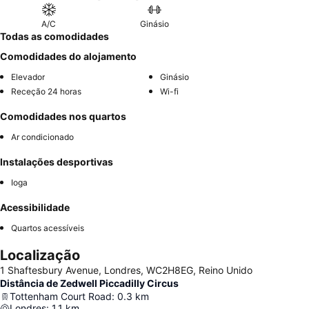
do café no local. Para uma experiência mais tranquila, os
hóspedes devem considerar solicitar uma cápsula longe de
A/C
Ginásio
áreas de alto tráfego.
Todas as comodidades
Comodidades do alojamento
Elevador
Ginásio
Receção 24 horas
Wi-fi
Comodidades nos quartos
Ar condicionado
Instalações desportivas
Ioga
Acessibilidade
Quartos acessíveis
Localização
1 Shaftesbury Avenue, Londres, WC2H8EG, Reino Unido
Distância de Zedwell Piccadilly Circus
Tottenham Court Road
:
0.3
km
Londres
:
1.1
km