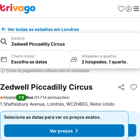
Favoritos
Iniciar
Me
Ver todas as estadias em Londres
Destino
Zedwell Piccadilly Circus
Check-in/out
Hóspedes e quartos
Escolha as datas
2 hóspedes, 1 quarto.
Como os pagamentos influenciam os resultados
Zedwell Piccadilly Circus
Partilhar
Ad
Hostel
7,9
Boa
(
51.714 pontuações
)
1 Estrelas
1 Shaftesbury Avenue, Londres, WC2H8EG, Reino Unido
Selecione as datas para ver os preços exatos.
Selecione as datas para ver os preços exatos.
Ver preços
Ver preços