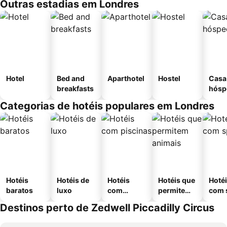
Outras estadias em Londres
Hotel
Bed and
Aparthotel
Hostel
Casa
breakfasts
hósp
Categorias de hotéis populares em Londres
Hotéis
Hotéis de
Hotéis
Hotéis que
Hoté
baratos
luxo
com
permitem
com 
piscinas
animais
Destinos perto de Zedwell Piccadilly Circus