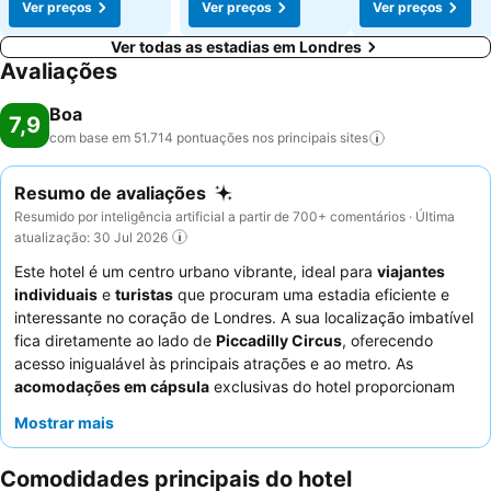
Ver preços
Ver preços
Ver preços
Ver todas as estadias em Londres
Avaliações
Boa
7,9
com base em 51.714 pontuações nos principais
sites
Resumo de avaliações
Resumido por inteligência artificial a partir de 700+ comentários · Última
atualização: 30 Jul 2026
Este hotel é um centro urbano vibrante, ideal para
viajantes
individuais
e
turistas
que procuram uma estadia eficiente e
interessante no coração de Londres. A sua localização imbatível
fica diretamente ao lado de
Piccadilly Circus
, oferecendo
acesso inigualável às principais atrações e ao metro. As
acomodações em cápsula
exclusivas do hotel proporcionam
um espaço confortável e privado para descanso, com colchões
Mostrar mais
de qualidade e tomadas elétricas convenientes. Os hóspedes
elogiam consistentemente os
funcionários simpáticos e
Comodidades principais do hotel
prestativos
e desfrutam da
deliciosa pizza
e do excelente café