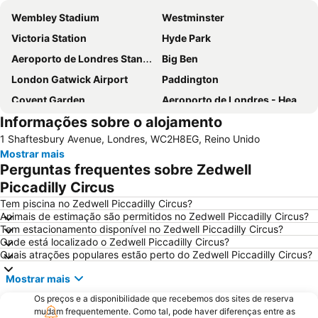
Wembley Stadium
Westminster
Victoria Station
Hyde Park
Aeroporto de Londres Stansted
Big Ben
London Gatwick Airport
Paddington
Covent Garden
Aeroporto de Londres - Heathrow
Informações sobre o alojamento
Liverpool Street Station
Soho
1 Shaftesbury Avenue, Londres, WC2H8EG, Reino Unido
Kings Cross
Metrô de Londres
Mostrar mais
Paddington Station
Piccadilly Circus
Perguntas frequentes sobre Zedwell
South Kensington
Kensington
Piccadilly Circus
Camden Town
The O2 Arena
Tem piscina no Zedwell Piccadilly Circus?
Animais de estimação são permitidos no Zedwell Piccadilly Circus?
Victoria
Grosvenor Victoria Casino
Tem estacionamento disponível no Zedwell Piccadilly Circus?
Onde está localizado o Zedwell Piccadilly Circus?
Picadilly Circus Station
London Luton Airport
Quais atrações populares estão perto do Zedwell Piccadilly Circus?
Wembley
Palácio de Buckingham
Mostrar mais
ExCeL
Notting Hill
Os preços e a disponibilidade que recebemos dos sites de reserva
Trafalgar Square
London Bridge
mudam frequentemente. Como tal, pode haver diferenças entre as