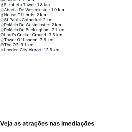
Elizabeth Tower
:
1.8
km
Abadia De Westminster
:
1.9
km
House Of Lords
:
2
km
St Paul's Cathedral
:
2
km
Palácio De Westminster
:
2
km
Palácio De Buckingham
:
2.1
km
Lord's Cricket Ground
:
3.5
km
Tower Of London
:
3.6
km
The O2
:
9.1
km
London City Airport
:
12.6
km
Veja as atrações nas imediações
Ampliar mapa