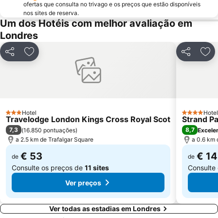
ofertas que consulta no trivago e os preços que estão disponíveis
Tower Bridge
Oxford Street
nos sites de reserva.
St Pancras Station
Passeando a Pé em Londres
Um dos Hotéis com melhor avaliação em
Londres
King's Cross Station
Tottenham Hotspur Stadium
Waterloo Station
Bloomsbury
Partilhar
Adicionar aos favoritos
Partilhar
Adi
Aeroporto da Cidade de Londres
Earls Court
Stratford Station
Marylebone
Tottenham
Bayswater
Russell Square
British Airways London Eye
Hotel
Hotel
3 Estrelas
4 Estrelas
Travelodge London Kings Cross Royal Scot
Battersea
Mayfair
Strand P
7,3
8,7
(
16.850 pontuações
)
Excele
Museu Britânico
Leicester Square
a 2.5 km de Trafalgar Square
a 0.6 km 
€ 53
€ 1
de
de
Consulte os preços de
11 sites
Consulte
Ver preços
Ver todas as estadias em Londres