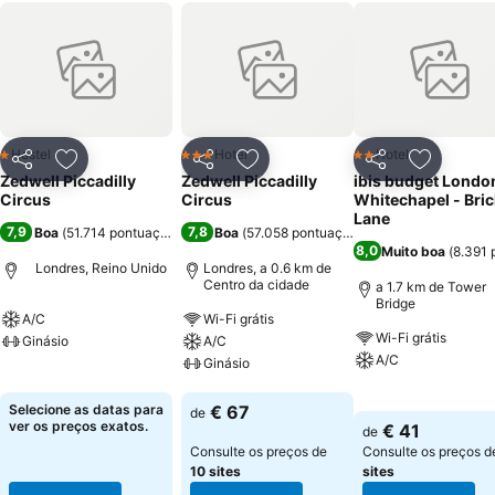
Hostel
Hotel
Hotel
1 Estrelas
3 Estrelas
2 Estrelas
Partilhar
Adicionar aos favoritos
Partilhar
Adicionar aos favoritos
Partilhar
Adicionar
Zedwell Piccadilly
Zedwell Piccadilly
ibis budget Londo
Circus
Circus
Whitechapel - Bric
Lane
7,9
7,8
Boa
(
51.714 pontuações
)
Boa
(
57.058 pontuações
)
8,0
Muito boa
(
8.391 
Londres, Reino Unido
Londres, a 0.6 km de
Centro da cidade
a 1.7 km de Tower
Bridge
A/C
Wi-Fi grátis
Wi-Fi grátis
Ginásio
A/C
A/C
Ginásio
Ver preços
Ver preços
Ver preços
Selecione as datas para
€ 67
de
ver os preços exatos.
€ 41
de
Consulte os preços de
Consulte os preços 
10 sites
sites