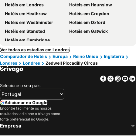
Hotéis em Londres
Hotéis em Hounslow
Hotéis em Heathrow
Hotéis em Croydon
Hotéis em Westminster
Hotéis em Oxford
Hotéis em Stansted
Hotéis em Gatwick
Hotéis em Cambridge
Ver todas as estadias em Londres
Comparador de Hotéis
Europa
Reino Unido
Inglaterra
Londres
Londres
Zedwell Piccadilly Circus
Facebook
Twitter
Insta
Yo
Selecione o seu país
Adicionar no Google
Encontre facilmente os nossos
resultados: adicione o trivago como
fonte preferencial no Google.
Empresa