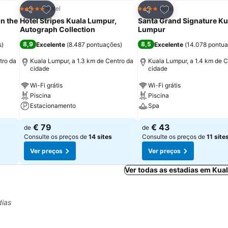
itos
Adicionar aos favoritos
Adicionar aos fav
Hotel
Hotel
5 Estrelas
4 Estrelas
Partilhar
Partilhar
n the
Hotel Stripes Kuala Lumpur,
Santa Grand Signature Ku
Autograph Collection
Lumpur
8,9
8,5
s
)
Excelente
(
8.487 pontuações
)
Excelente
(
14.078 pontu
tro da
Kuala Lumpur, a 1.3 km de Centro da
Kuala Lumpur, a 1.4 km de C
cidade
cidade
Wi-Fi grátis
Wi-Fi grátis
Piscina
Piscina
Estacionamento
Spa
€ 79
€ 43
de
de
Consulte os preços de
14 sites
Consulte os preços de
11 site
Ver preços
Ver preços
Ver todas as estadias em Kua
dias