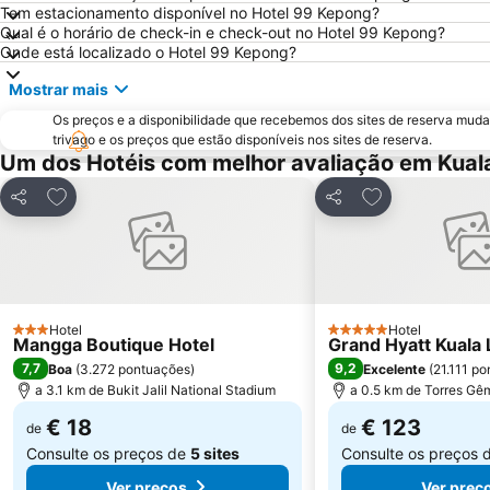
Tem estacionamento disponível no Hotel 99 Kepong?
Qual é o horário de check-in e check-out no Hotel 99 Kepong?
Onde está localizado o Hotel 99 Kepong?
Mostrar mais
Os preços e a disponibilidade que recebemos dos sites de reserva muda
trivago e os preços que estão disponíveis nos sites de reserva.
Um dos Hotéis com melhor avaliação em Kual
Adicionar aos favoritos
Adicionar aos f
Partilhar
Partilhar
Hotel
Hotel
3 Estrelas
5 Estrelas
Mangga Boutique Hotel
Grand Hyatt Kuala
7,7
9,2
Boa
(
3.272 pontuações
)
Excelente
(
21.111 p
a 3.1 km de Bukit Jalil National Stadium
a 0.5 km de Torres Gê
€ 18
€ 123
de
de
Consulte os preços de
5 sites
Consulte os preços 
Ver preços
Ver preç