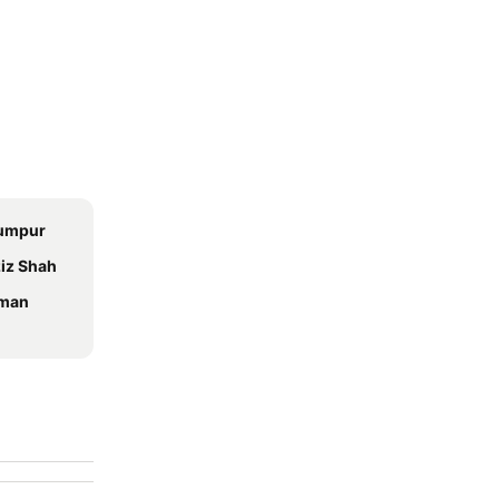
Lumpur
ziz Shah
hman