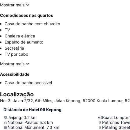
Mostrar mais
Comodidades nos quartos
Casa de banho com chuveiro
TV
Chaleira elétrica
Espelho de aumento
Secretária
TV por cabo
Mostrar mais
Acessibilidade
Casa de banho acessível
Localização
No. 3, Jalan 2/32, 6th Miles, Jalan Kepong, 52000 Kuala Lumpur, 5
Distância de Hotel 99 Kepong
Jinjang
:
0.2
km
Kuala Lumpur
:
National Palace
:
5.3
km
Petronas Towe
National Monument
:
7.3
km
Petaling Stree