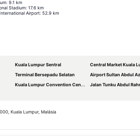
ium
:
9.1
km
ional Stadium
:
17.6
km
nternational Airport
:
52.9
km
Ampliar mapa
Kuala Lumpur Sentral
Central Market Kuala 
Terminal Bersepadu Selatan
Airport Sultan Abdul A
Kuala Lumpur Convention Centre
Jalan Tunku Abdul Ra
2000, Kuala Lumpur, Malásia