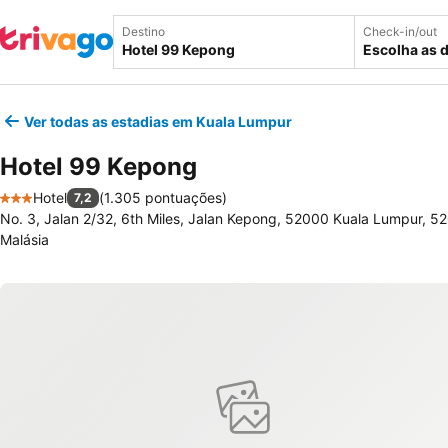
Destino
Check-in/out
Escolha as 
Ver todas as estadias em Kuala Lumpur
Hotel 99 Kepong
Hotel
(
1.305 pontuações
)
7,2
3 Estrelas
No. 3, Jalan 2/32, 6th Miles, Jalan Kepong, 52000 Kuala Lumpur, 5
Malásia