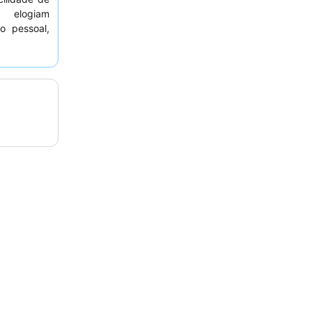
 elogiam
 pessoal,
queles que
 um quarto