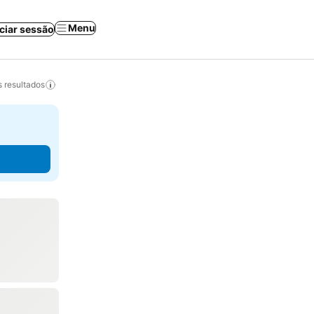
Menu
iciar sessão
 resultados