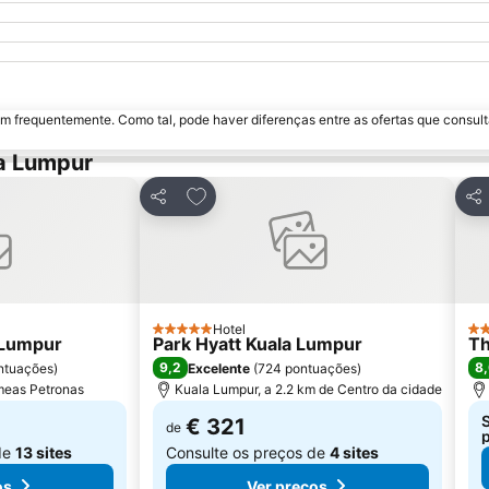
m frequentemente. Como tal, pode haver diferenças entre as ofertas que consult
a Lumpur
avoritos
Adicionar aos favoritos
Partilhar
Par
Hotel
5 Estrelas
3 E
 Lumpur
Park Hyatt Kuala Lumpur
Th
9,2
8
ontuações
)
Excelente
(
724 pontuações
)
meas Petronas
Kuala Lumpur, a 2.2 km de Centro da cidade
S
€ 321
de
de
13 sites
Consulte os preços de
4 sites
os
Ver preços