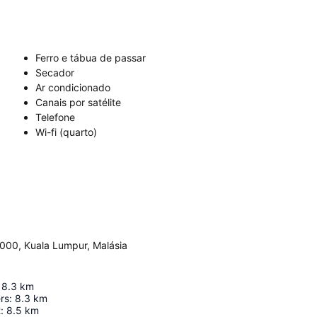
Ferro e tábua de passar
Secador
Ar condicionado
Canais por satélite
Telefone
Wi-fi (quarto)
2000, Kuala Lumpur, Malásia
8.3
km
rs
:
8.3
km
t
:
8.5
km