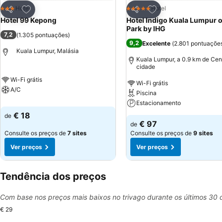
Adicionar aos favoritos
Adicionar aos favor
Hotel
Hotel
3 Estrelas
5 Estrelas
Partilhar
Partilhar
Hotel 99 Kepong
Hotel Indigo Kuala Lumpur o
Park by IHG
7,2
(
1.305 pontuações
)
9,2
Excelente
(
2.801 pontuaçõe
Kuala Lumpur, Malásia
Kuala Lumpur, a 0.9 km de Cen
cidade
Wi-Fi grátis
Wi-Fi grátis
A/C
Piscina
Estacionamento
€ 18
de
€ 97
de
Consulte os preços de
7 sites
Consulte os preços de
9 sites
Ver preços
Ver preços
Tendência dos preços
Com base nos preços mais baixos no trivago durante os últimos 30 
€ 29