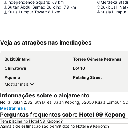
Independence Square
:
7.8
km
Merdeka Stad
Sultan Abdul Samad Building
:
7.9
km
Bukit Jalil Nat
Kuala Lumpur Tower
:
8.1
km
Kuala Lumpur I
Veja as atrações nas imediações
Bukit Bintang
Torres Gêmeas Petronas
Chinatown
Lot 10
Aquaria
Petaling Street
Mostrar mais
Informações sobre o alojamento
No. 3, Jalan 2/32, 6th Miles, Jalan Kepong, 52000 Kuala Lumpur, 5
Mostrar mais
Perguntas frequentes sobre Hotel 99 Kepong
Tem piscina no Hotel 99 Kepong?
Animais de estimação são permitidos no Hotel 99 Kepong?