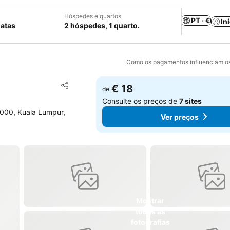
Hóspedes e quartos
PT · €
In
datas
2 hóspedes, 1 quarto.
Como os pagamentos influenciam os
Adicionar aos favoritos
€ 18
de
Partilhar
Consulte os preços de
7 sites
2000, Kuala Lumpur,
Ver preços