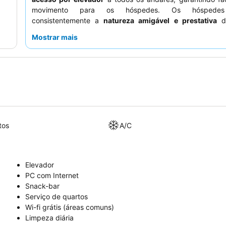
movimento para os hóspedes. Os hóspedes
consistentemente a
natureza amigável e prestativa
do
particularmente a eficiente equipa da receção. Para a
Mostrar mais
procuram uma estadia tranquila, recomenda-se solicitar
longe de potenciais fontes de ruído.
tos
A/C
Elevador
PC com Internet
Snack-bar
Serviço de quartos
Wi-fi grátis (áreas comuns)
Limpeza diária