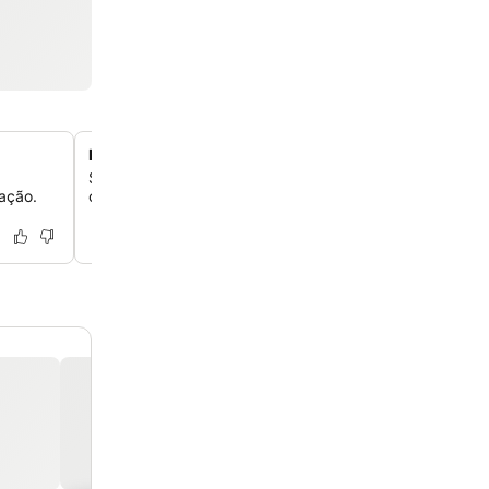
Estacionamento conveniente no local
Se você chegar de carro, pode aproveitar o estaciona
ação.
conveniente do hotel, garantindo uma estadia sem pre