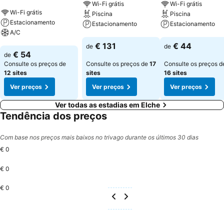
Wi-Fi grátis
Wi-Fi grátis
Wi-Fi grátis
Piscina
Piscina
Estacionamento
Estacionamento
Estacionamento
A/C
Ver preços
Ver preços
€ 131
€ 44
de
de
Ver preços
€ 54
de
Consulte os preços de
Consulte os preços de
17
Consulte os preços d
12 sites
sites
16 sites
Ver preços
Ver preços
Ver preços
Ver todas as estadias em Elche
Tendência dos preços
Com base nos preços mais baixos no trivago durante os últimos 30 dias
€ 0
€ 0
€ 0