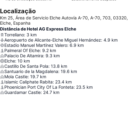
Localização
Km 25, Área de Servicio Elche Autovía A-70, A-70, 703, 03320,
Elche, Espanha
Distância de Hotel AG Express Elche
Torrellano
:
3
km
Aeropuerto de Alicante-Elche Miguel Hernández
:
4.9
km
Estadio Manuel Martínez Valero
:
6.9
km
Palmeral Of Elche
:
9.2
km
Palacio De Altamira
:
9.3
km
Elche
:
10
km
Castillo De Santa Pola
:
13.8
km
Santuario de la Magdalena
:
19.6
km
Mola Castle
:
19.7
km
Islamic Caliphate Rabita
:
23.4
km
Phoenician Port City Of La Fonteta
:
23.5
km
Guardamar Castle
:
24.7
km