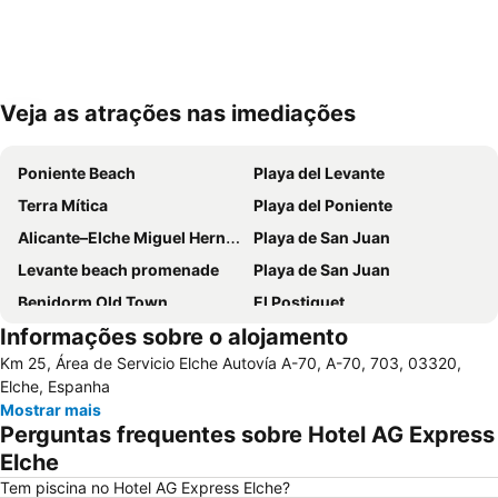
Veja as atrações nas imediações
Ampliar mapa
Poniente Beach
Playa del Levante
Terra Mítica
Playa del Poniente
Alicante–Elche Miguel Hernández Airport
Playa de San Juan
Levante beach promenade
Playa de San Juan
Benidorm Old Town
El Postiguet
Informações sobre o alojamento
Estación de autobuses
Centro
Km 25, Área de Servicio Elche Autovía A-70, A-70, 703, 03320,
Isla de Benidorm
Marina de Alicante
Elche, Espanha
Festilandia
Platja de La Cala de Finestrat
Mostrar mais
Perguntas frequentes sobre Hotel AG Express
Playa de la Ermita
Avenida Jaime I
Elche
Centro
Aqua Natura
Tem piscina no Hotel AG Express Elche?
Comunidad Valenciana day
Gran Playa