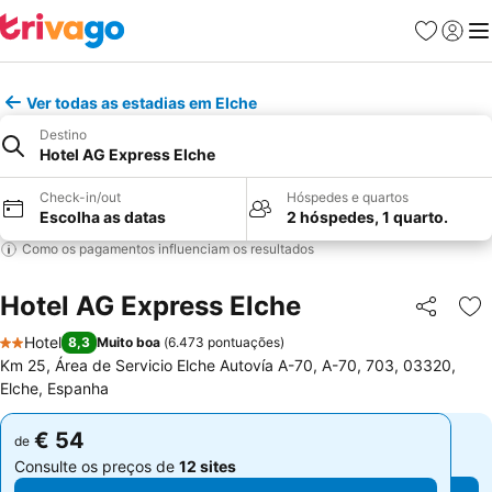
Favoritos
Iniciar
Me
Ver todas as estadias em Elche
Destino
Hotel AG Express Elche
Check-in/out
Hóspedes e quartos
Escolha as datas
2 hóspedes, 1 quarto.
Como os pagamentos influenciam os resultados
Hotel AG Express Elche
Partilhar
Ad
Hotel
8,3
Muito boa
(
6.473 pontuações
)
2 Estrelas
Km 25, Área de Servicio Elche Autovía A-70, A-70, 703, 03320,
Elche, Espanha
€ 54
€ 54
de
de
Consulte os preços de
12 sites
Consulte os preços de
12 sites