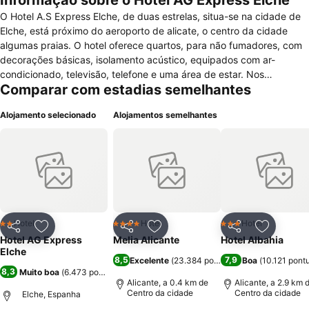
Informação sobre o Hotel AG Express Elche
O Hotel A.S Express Elche, de duas estrelas, situa-se na cidade de
Elche, está próximo do aeroporto de alicate, o centro da cidade
algumas praias. O hotel oferece quartos, para não fumadores, com
decorações básicas, isolamento acústico, equipados com ar-
condicionado, televisão, telefone e uma área de estar. Nos
Comparar com estadias semelhantes
banheiros os Hóspedes encontram chuveiro e secador de cabelo. O
Hotel dispõe de serviços de recepção com atendimento 24 horas,
Alojamento selecionado
Alojamentos semelhantes
lojas Check-in/Check-out, elevador, estacionamento público e
gratuito, sala de bagagem, sala de reunião/banquete, jornais,
fax/xerox, acesso a internet Wi-fi por todo o hotel gratuitamente,
bar e restaurante.O alojamento permite animais de pequeno porte
podendo vir a ser cobrados custos adicionais.
Hotel
Hotel
Hotel
2 Estrelas
4 Estrelas
3 Estrelas
Partilhar
Adicionar aos favoritos
Partilhar
Adicionar aos favoritos
Partilhar
Adicionar
Hotel AG Express
Melia Alicante
Hotel Albahia
Elche
8,5
7,9
Excelente
(
23.384 pontuações
Boa
)
(
10.121 pont
8,3
Muito boa
(
6.473 pontuações
)
Alicante, a 0.4 km de
Alicante, a 2.9 km 
Centro da cidade
Centro da cidade
Elche, Espanha