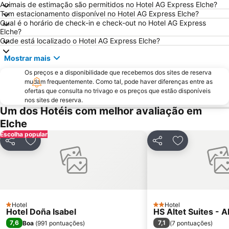
Animais de estimação são permitidos no Hotel AG Express Elche?
Tem estacionamento disponível no Hotel AG Express Elche?
Varadero
Isla de Tabarca
Qual é o horário de check-in e check-out no Hotel AG Express
Estación de Autobuses de Alicante
Torrellano
Elche?
Onde está localizado o Hotel AG Express Elche?
La Zenia
Campoamor
Mostrar mais
Casino Mediterráneo
Parc d'Elx
Mercado
Os preços e a disponibilidade que recebemos dos sites de reserva
Plaza de Toros de Alicante
mudam frequentemente. Como tal, pode haver diferenças entre as
Cala Mal Pas
Mil Palmeras
ofertas que consulta no trivago e os preços que estão disponíveis
nos sites de reserva.
Arenals del Sol
El Cisne
Um dos Hotéis com melhor avaliação em
Albufereta
Foietes
Elche
El Carabassi
de La Mata
Escolha popular
Partilhar
Adicionar aos favoritos
Partilhar
Adicionar aos
Cala Capitán
Estación de tren FGV
Terra Natura
Levante
Calas Santa Pola del Este
Punta Prima
Balcony of the Mediterranean
Casco Antiguo-Santa Cruz
Hotel
Hotel
Parque Natural de las Salinas de La Mata-Torrevieja
Salón de Juegos Bali
1 Estrelas
2 Estrelas
Hotel Doña Isabel
HS Altet Suites - A
7,6
7,1
Boa
(
991 pontuações
)
(
7 pontuações
)