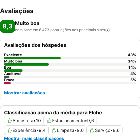
Avaliações
Muito boa
8,3
com base em 6.473 pontuações nos principais
sites
Avaliações dos hóspedes
Excelente
43
%
Muito boa
34
%
Boa
14
%
Aceitável
4
%
Fraca
5
%
Mostrar avaliações
Classificação acima da média para Elche
Atmosfera
•
10
Estacionamento
•
9,6
Experiência
•
9,4
Limpeza
•
9,0
Serviço
•
8,6
Mostrar mais classificações