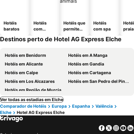
Hotéis
Hotéis
Hotéis que
Hotéis
Hotéi
baratos
com
permitem
com spa
praia
piscinas
animais
Destinos perto de Hotel AG Express Elche
Hotéis em Benidorm
Hotéis em A Manga
Hotéis em Alicante
Hotéis em Gandia
Hotéis em Calpe
Hotéis em Cartagena
Hotéis em Los Alcazares
Hotéis em San Pedro del Pinatar
Hotéis em Região de Murcia
Ver todas as estadias em Elche
Comparador de Hotéis
Europa
Espanha
Valência
Elche
Hotel AG Express Elche
Facebook
Twitter
Insta
Yo