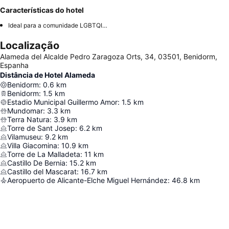
Características do hotel
Ideal para a comunidade LGBTQIA+
Localização
Alameda del Alcalde Pedro Zaragoza Orts, 34, 03501, Benidorm,
Espanha
Distância de Hotel Alameda
Benidorm
:
0.6
km
Benidorm
:
1.5
km
Estadio Municipal Guillermo Amor
:
1.5
km
Mundomar
:
3.3
km
Terra Natura
:
3.9
km
Torre de Sant Josep
:
6.2
km
Vilamuseu
:
9.2
km
Villa Giacomina
:
10.9
km
Torre de La Malladeta
:
11
km
Castillo De Bernia
:
15.2
km
Castillo del Mascarat
:
16.7
km
Aeropuerto de Alicante-Elche Miguel Hernández
:
46.8
km