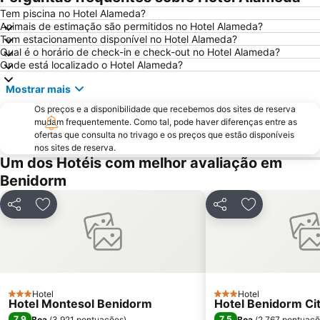
Tem piscina no Hotel Alameda?
Festilandia
Aqualandia
Animais de estimação são permitidos no Hotel Alameda?
Platja de La Cala de Finestrat
Playa de la Ermita
Tem estacionamento disponível no Hotel Alameda?
Qual é o horário de check-in e check-out no Hotel Alameda?
Avenida Jaime I
Aqua Natura
Onde está localizado o Hotel Alameda?
Centro
Comunidad Valenciana day
Mostrar mais
El Portet
Port de Denia
Os preços e a disponibilidade que recebemos dos sites de reserva
Cala Granadella
Raco de Loix
mudam frequentemente. Como tal, pode haver diferenças entre as
ofertas que consulta no trivago e os preços que estão disponíveis
Estación de Autobuses de Alicante
Ermita de Sanz
nos sites de reserva.
Um dos Hotéis com melhor avaliação em
Torrellano
Parc d'Elx
Benidorm
Campoamor
Casino Mediterráneo
Marina de Denia
Guardamar
Partilhar
Adicionar aos favoritos
Partilhar
Adicionar aos
Cala Mal Pas
Plaza de Toros de Alicante
Mercado
Puerto de Jávea
Foietes
de l'Albir
Albufereta
Cala de Moraig
Hotel
Hotel
3 Estrelas
3 Estrelas
Hotel Montesol Benidorm
Hotel Benidorm Ci
Arenals del Sol
Gandía
7,9
7,5
Boa
(
3.921 pontuações
)
Boa
(
2.767 pontuaç