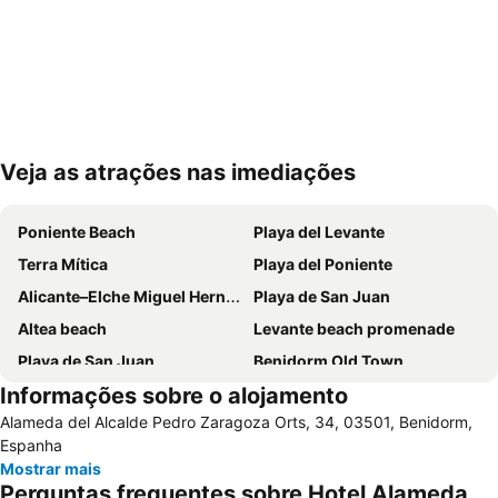
Veja as atrações nas imediações
Ampliar mapa
Poniente Beach
Playa del Levante
Terra Mítica
Playa del Poniente
Alicante–Elche Miguel Hernández Airport
Playa de San Juan
Altea beach
Levante beach promenade
Playa de San Juan
Benidorm Old Town
Informações sobre o alojamento
Benidorm Palace
Playa Arenal-Bol
Alameda del Alcalde Pedro Zaragoza Orts, 34, 03501, Benidorm,
El Postiguet
Estación de autobuses
Espanha
Centro
Isla de Benidorm
Mostrar mais
Perguntas frequentes sobre Hotel Alameda
Marina de Alicante
Levante o La Fossa