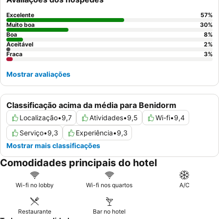
Excelente
57
%
Muito boa
30
%
Boa
8
%
Aceitável
2
%
Fraca
3
%
Mostrar avaliações
Classificação acima da média para Benidorm
Localização
•
9,7
Atividades
•
9,5
Wi-fi
•
9,4
Serviço
•
9,3
Experiência
•
9,3
Mostrar mais classificações
Comodidades principais do hotel
Wi-fi no lobby
Wi-fi nos quartos
A/C
Restaurante
Bar no hotel