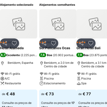
Alojamento selecionado
Alojamentos semelhantes
Hotel
Hotel
Hotel
3 Estrelas
3 Estrelas
4 Estrelas
Partilhar
Adicionar aos favoritos
Partilhar
Adicionar aos favoritos
Partilhar
Adicionar
Hotel Alameda
Sol Pelicanos Ocas
Gran Hotel Bali
8,7
7,8
7,9
Excelente
(
2.225 pontuações
)
Boa
(
20.902 pontuações
)
Boa
(
23.875 pont
Benidorm, Espanha
Benidorm, a 2.0 km de
Benidorm, a 3.1 km
Centro da cidade
Centro da cidade
Wi-Fi grátis
Wi-Fi grátis
Wi-Fi grátis
A/C
Piscina
Piscina
Restaurante
Estacionamento
Spa
Ver preços
Ver preços
Ver preços
€ 48
€ 73
€ 77
de
de
de
Consulte os preços de
Consulte os preços de
17
Consulte os preços d