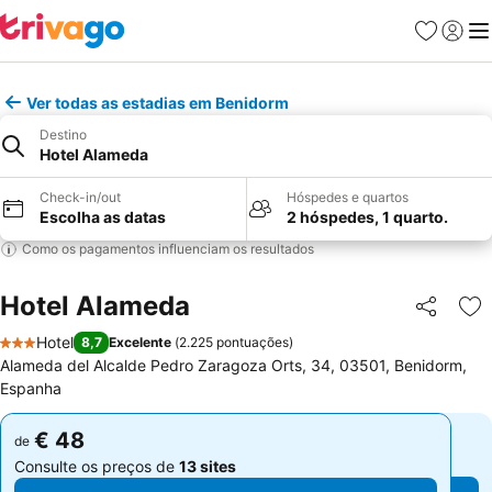
Favoritos
Iniciar
Me
Ver todas as estadias em Benidorm
Destino
Hotel Alameda
Check-in/out
Hóspedes e quartos
Escolha as datas
2 hóspedes, 1 quarto.
Como os pagamentos influenciam os resultados
Hotel Alameda
Partilhar
Ad
Hotel
8,7
Excelente
(
2.225 pontuações
)
3 Estrelas
Alameda del Alcalde Pedro Zaragoza Orts, 34, 03501, Benidorm,
Espanha
€ 48
€ 48
de
de
Consulte os preços de
13 sites
Consulte os preços de
13 sites