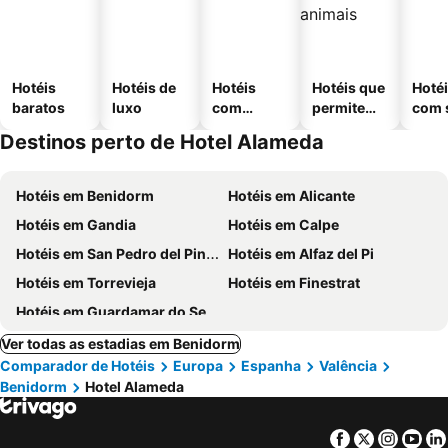
Hotéis
Hotéis de
Hotéis
Hotéis que
Hoté
baratos
luxo
com
permitem
com 
piscinas
animais
Destinos perto de Hotel Alameda
Hotéis em Benidorm
Hotéis em Alicante
Hotéis em Gandia
Hotéis em Calpe
Hotéis em San Pedro del Pinatar
Hotéis em Alfaz del Pi
Hotéis em Torrevieja
Hotéis em Finestrat
Hotéis em Guardamar do Segura
Ver todas as estadias em Benidorm
Comparador de Hotéis
Europa
Espanha
Valência
Benidorm
Hotel Alameda
Facebook
Twitter
Insta
Yo