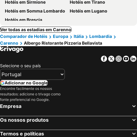
Hotéis em Sirmione
Hotéis em Tirano
Hotéis em Somma Lombardo
Hotéis em Lugano
Hotéis em Brescia
Ver todas as estadias em Carenno
Comparador de Hotéis
Europa
Itália
Lombardia
Carenno
Albergo Ristorante Pizzeria Bellavista
Facebook
Twitter
Insta
Yo
Selecione o seu país
Adicionar no Google
Encontre facilmente os nossos
resultados: adicione o trivago como
fonte preferencial no Google.
Empresa
Os nossos produtos
Termos e políticas