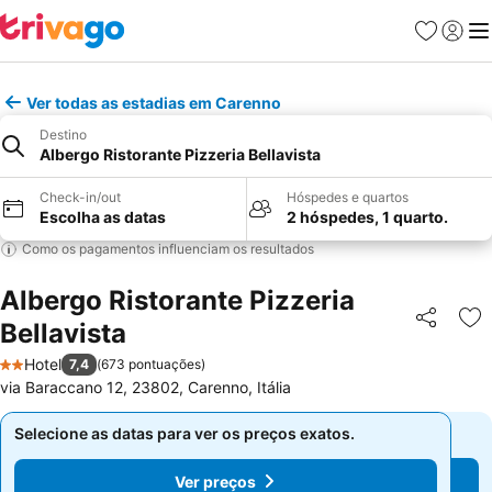
Favoritos
Iniciar
Me
Ver todas as estadias em Carenno
Destino
Albergo Ristorante Pizzeria Bellavista
Check-in/out
Hóspedes e quartos
Escolha as datas
2 hóspedes, 1 quarto.
Como os pagamentos influenciam os resultados
Albergo Ristorante Pizzeria
Bellavista
Partilhar
Ad
Hotel
7,4
(
673 pontuações
)
2 Estrelas
via Baraccano 12, 23802, Carenno, Itália
Selecione as datas para ver os preços exatos.
Selecione as datas para ver os preços exatos.
Ver preços
Ver preços