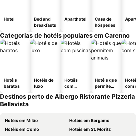
Hotel
Bed and
Aparthotel
Casa de
Apar
breakfasts
hóspedes
Categorias de hotéis populares em Carenno
Hotéis
Hotéis de
Hotéis
Hotéis que
Hoté
baratos
luxo
com
permitem
com 
piscinas
animais
Destinos perto de Albergo Ristorante Pizzeria
Bellavista
Hotéis em Milão
Hotéis em Bergamo
Hotéis em Como
Hotéis em St. Moritz