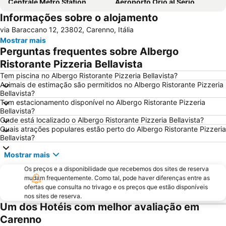
Centrale Metro Station
Aeroporto Orio al Serio
Informações sobre o alojamento
Navigli
Cidade Alta de Bérgamo
via Baraccano 12, 23802, Carenno, Itália
Stazione di Bergamo
San Siro
Mostrar mais
Stazione Porta Garibaldi
Lampugnano Metro Station
Perguntas frequentes sobre Albergo
Autodromo Nazionale Monza
Teatro alla Scala
Ristorante Pizzeria Bellavista
San Siro Stadio Metro Station
Cadorna – Triennale Metro Station
Tem piscina no Albergo Ristorante Pizzeria Bellavista?
Animais de estimação são permitidos no Albergo Ristorante Pizzeria
Porta Romana
Porta Garibaldi
Bellavista?
Tem estacionamento disponível no Albergo Ristorante Pizzeria
Porta Venezia
Galeria Vittorio Emanuele II
Bellavista?
Porto Como
FieraMilano
Onde está localizado o Albergo Ristorante Pizzeria Bellavista?
Quais atrações populares estão perto do Albergo Ristorante Pizzeria
Lampugnano
Museo del Duomo di Milano
Bellavista?
Funicolare di Città Alta
Teatro Sociale Como
Mostrar mais
Boccaleone
Garibaldi Metro Station
Os preços e a disponibilidade que recebemos dos sites de reserva
Teatro dal Verme
Bicocca
mudam frequentemente. Como tal, pode haver diferenças entre as
ofertas que consulta no trivago e os preços que estão disponíveis
Via Montenapoleone
San Siro Ippodromo Metro Station
nos sites de reserva.
Um dos Hotéis com melhor avaliação em
Stazione Milano Lambrate
Castelo Sforzeco
Carenno
Porta Genova
Bovisa