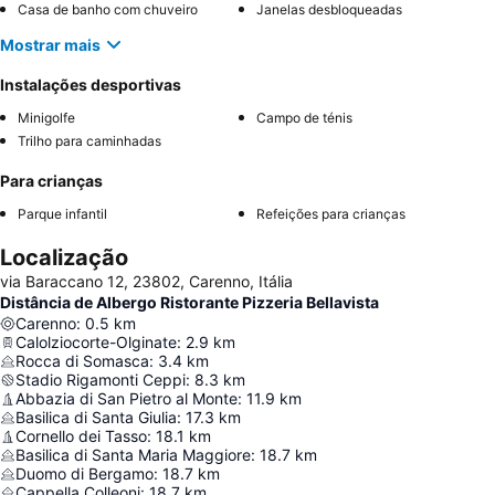
Casa de banho com chuveiro
Janelas desbloqueadas
Mostrar mais
Instalações desportivas
Minigolfe
Campo de ténis
Trilho para caminhadas
Para crianças
Parque infantil
Refeições para crianças
Localização
via Baraccano 12, 23802, Carenno, Itália
Distância de Albergo Ristorante Pizzeria Bellavista
Carenno
:
0.5
km
Calolziocorte-Olginate
:
2.9
km
Rocca di Somasca
:
3.4
km
Stadio Rigamonti Ceppi
:
8.3
km
Abbazia di San Pietro al Monte
:
11.9
km
Basilica di Santa Giulia
:
17.3
km
Cornello dei Tasso
:
18.1
km
Basilica di Santa Maria Maggiore
:
18.7
km
Duomo di Bergamo
:
18.7
km
Cappella Colleoni
:
18.7
km