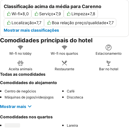
Classificação acima da média para Carenno
Wi-fi
•
8,0
Serviço
•
7,9
Limpeza
•
7,8
Localização
•
7,7
Boa relação preço/qualidade
•
7,7
Mostrar mais classificações
Comodidades principais do hotel
Wi-fi no lobby
Wi-fi nos quartos
Estacionamento
Aceita animais
Restaurante
Bar no hotel
Todas as comodidades
Comodidades do alojamento
Centro de negócios
Café
Máquinas de jogos/videojogos
Discoteca
Mostrar mais
Comodidades nos quartos
Lareira