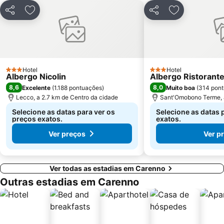
Zara Metro Station
Lago d' Iseo
Partilhar
Adicionar aos favoritos
Partilhar
Adicionar aos
Lido di Bellagio
Lambrate
Città Studi
Isola
Porta Venezia Metro Station
Moscova Metro Station
Duomo Metro Station
Abbiategrasso Metro Station
Hotel
Hotel
3 Estrelas
3 Estrelas
Albergo Nicolin
Albergo Ristorante
8,6
8,0
Excelente
(
1.188 pontuações
)
Muito boa
(
314 pon
Lecco, a 2.7 km de Centro da cidade
Sant'Omobono Terme, a
Selecione as datas para ver os
Selecione as datas 
preços exatos.
exatos.
Ver preços
Ver p
Ver todas as estadias em Carenno
Outras estadias em Carenno