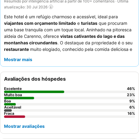
Resumido por inteligência artificial a partir de 100+ comentários · Última
atualização: 30 Jul 2026
Este hotel é um refúgio charmoso e acessível, ideal para
viajantes com orçamento limitado
e
turistas
que procuram
uma base tranquila com um toque local. Aninhado na pitoresca
aldeia de Carenno, oferece
vistas cativantes do lago e das
montanhas circundantes
. O destaque da propriedade é o seu
restaurante
muito elogiado, conhecido pela comida deliciosa e
com bons preços, especialmente o popular menu de pizzas. Os
Mostrar mais
hóspedes elogiam consistentemente a
equipe
pela sua
gentileza e prestabilidade, contribuindo para uma atmosfera
acolhedora e convidativa. Para a melhor experiência, peça um
Avaliações dos hóspedes
quarto longe da pizzaria para garantir uma estadia mais
tranquila.
Excelente
46
%
Muito boa
23
%
Boa
9
%
Aceitável
6
%
Fraca
16
%
Mostrar avaliações