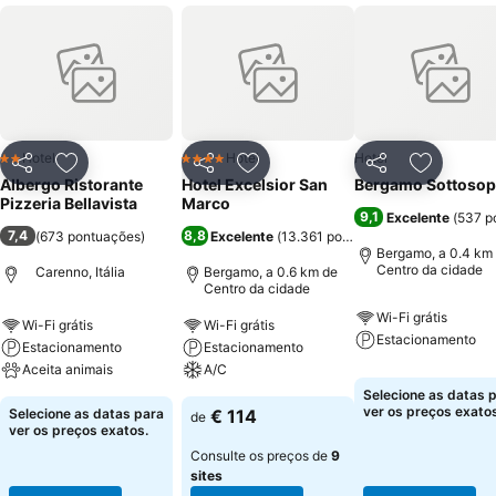
Hotel
Hotel
Hotel
2 Estrelas
4 Estrelas
Partilhar
Adicionar aos favoritos
Partilhar
Adicionar aos favoritos
Partilhar
Adicionar
Albergo Ristorante
Hotel Excelsior San
Bergamo Sottosop
Pizzeria Bellavista
Marco
9,1
Excelente
(
537 p
7,4
8,8
(
673 pontuações
)
Excelente
(
13.361 pontuações
)
Bergamo, a 0.4 km
Centro da cidade
Carenno, Itália
Bergamo, a 0.6 km de
Centro da cidade
Wi-Fi grátis
Wi-Fi grátis
Wi-Fi grátis
Estacionamento
Estacionamento
Estacionamento
Aceita animais
A/C
Selecione as datas 
ver os preços exatos
Selecione as datas para
€ 114
de
ver os preços exatos.
Consulte os preços de
9
sites