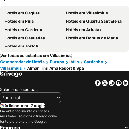
Hotéis em Cagliari
Hotéis em Villasimius
Hotéis em Pula
Hotéis em Quartu Sant'Elena
Hotéis em Cardedu
Hotéis em Arbatax
Hotéis em Castiadas
Hotéis em Domus de Maria
Hotéis em Tortoli
Ver todas as estadias em Villasimius
Comparador de Hotéis
Europa
Itália
Sardenha
Villasimius
Almar Timi Ama Resort & Spa
Facebook
Twitter
Insta
Yo
Selecione o seu país
Adicionar no Google
Encontre facilmente os nossos
resultados: adicione o trivago como
fonte preferencial no Google.
Empresa