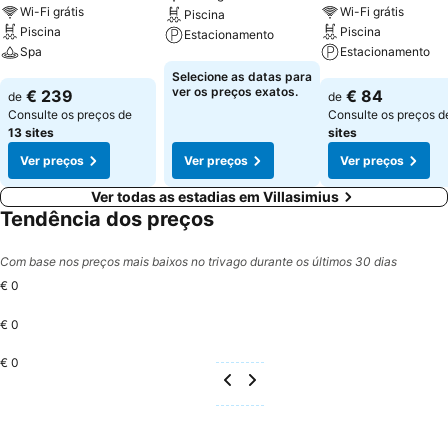
Wi-Fi grátis
Wi-Fi grátis
Piscina
Piscina
Piscina
Estacionamento
Spa
Estacionamento
Ver preços
Selecione as datas para
Ver preços
Ver preços
ver os preços exatos.
€ 239
€ 84
de
de
Consulte os preços de
Consulte os preços 
13 sites
sites
Ver preços
Ver preços
Ver preços
Ver todas as estadias em Villasimius
Tendência dos preços
Com base nos preços mais baixos no trivago durante os últimos 30 dias
€ 0
€ 0
€ 0