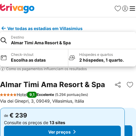
Favoritos
Iniciar
Me
Ver todas as estadias em Villasimius
Destino
Almar Timi Ama Resort & Spa
Check-in/out
Hóspedes e quartos
Escolha as datas
2 hóspedes, 1 quarto.
Como os pagamentos influenciam os resultados
Almar Timi Ama Resort & Spa
Partilhar
Ad
Hotel
9,1
Excelente
(
5.294 pontuações
)
5 Estrelas
Via dei Ginepri, 3, 09049, Villasimius, Itália
€ 239
€ 239
de
de
Consulte os preços de
13 sites
Consulte os preços de
13 sites
Ver preços
Ver preços