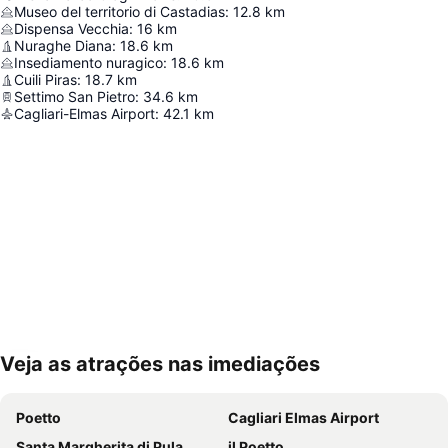
Museo del territorio di Castadias
:
12.8
km
Dispensa Vecchia
:
16
km
Nuraghe Diana
:
18.6
km
Insediamento nuragico
:
18.6
km
Cuili Piras
:
18.7
km
Settimo San Pietro
:
34.6
km
Cagliari-Elmas Airport
:
42.1
km
Veja as atrações nas imediações
Ampliar mapa
Poetto
Cagliari Elmas Airport
Santa Margherita di Pula
il Poetto