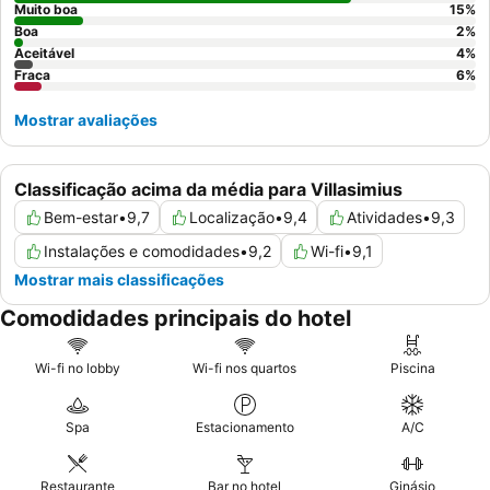
Muito boa
15
%
Boa
2
%
Aceitável
4
%
Fraca
6
%
Mostrar avaliações
Classificação acima da média para Villasimius
Bem-estar
•
9,7
Localização
•
9,4
Atividades
•
9,3
Instalações e comodidades
•
9,2
Wi-fi
•
9,1
Mostrar mais classificações
Comodidades principais do hotel
Wi-fi no lobby
Wi-fi nos quartos
Piscina
Spa
Estacionamento
A/C
Restaurante
Bar no hotel
Ginásio