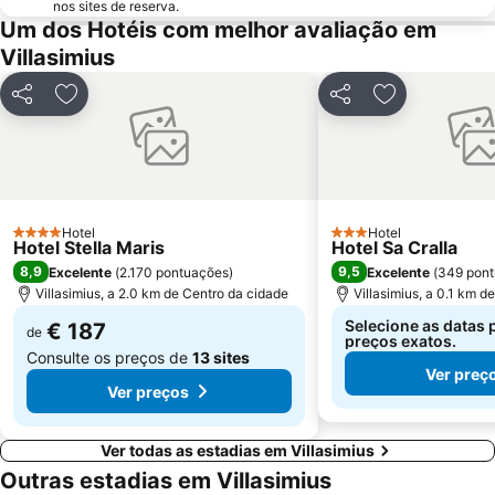
nos sites de reserva.
Monte Mixi
Stari Grad Pula
Um dos Hotéis com melhor avaliação em
Villasimius
Partilhar
Adicionar aos favoritos
Partilhar
Adicionar aos
Hotel
Hotel
4 Estrelas
3 Estrelas
Hotel Stella Maris
Hotel Sa Cralla
8,9
9,5
Excelente
(
2.170 pontuações
)
Excelente
(
349 pon
Villasimius, a 2.0 km de Centro da cidade
Villasimius, a 0.1 km d
Selecione as datas 
€ 187
de
preços exatos.
Consulte os preços de
13 sites
Ver preç
Ver preços
Ver todas as estadias em Villasimius
Outras estadias em Villasimius