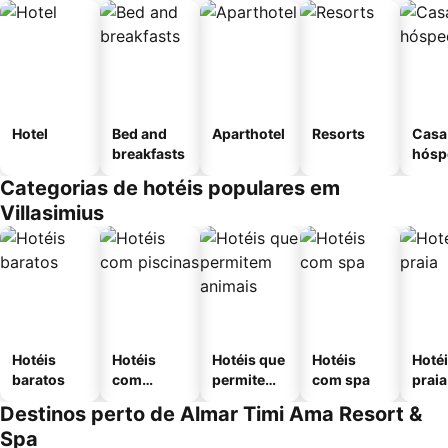
Hotel
Bed and
Aparthotel
Resorts
Casa
breakfasts
hósp
Categorias de hotéis populares em
Villasimius
Hotéis
Hotéis
Hotéis que
Hotéis
Hotéi
baratos
com
permitem
com spa
praia
piscinas
animais
Destinos perto de Almar Timi Ama Resort &
Spa