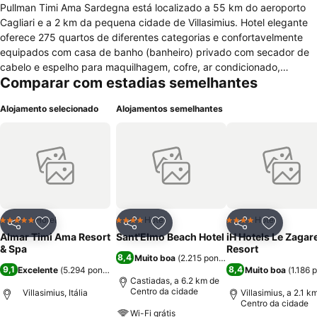
Pullman Timi Ama Sardegna está localizado a 55 km do aeroporto
Cagliari e a 2 km da pequena cidade de Villasimius. Hotel elegante
oferece 275 quartos de diferentes categorias e confortavelmente
equipados com casa de banho (banheiro) privado com secador de
cabelo e espelho para maquilhagem, cofre, ar condicionado,
Comparar com estadias semelhantes
telefone directo, televisão via satélite, frigobar, internet Wi-Fi, rádio
e mesa de escritório. Também coloca a disposição um ambiente
Alojamento selecionado
Alojamentos semelhantes
com charme tradicional e vários serviços, como uma recepção 24
horas por dia, cofre, instalações para deficientes físicos, balcão de
informações turísticas, acesso á internet Wi-Fi disponível em áreas
comuns, serviço de concierge, ar condicionado nas áreas públicas,
serviço de lavandaria, sala de reuniões e conferências equipadas,
bar, restaurante com cozinha internacional, solário, academia de
ginástica, parque infantil, quadra de ténis, piscina externa e parque
de estacionamento externo.
Hotel
Hotel
Hotel
5 Estrelas
4 Estrelas
4 Estrelas
Partilhar
Adicionar aos favoritos
Partilhar
Adicionar aos favoritos
Partilhar
Adicionar
Almar Timi Ama Resort
Sant'Elmo Beach Hotel
iH Hotels Le Zagar
& Spa
Resort
8,4
Muito boa
(
2.215 pontuações
)
9,1
8,4
Excelente
(
5.294 pontuações
)
Muito boa
(
1.186 
Castiadas, a 6.2 km de
Centro da cidade
Villasimius, Itália
Villasimius, a 2.1 k
Centro da cidade
Wi-Fi grátis