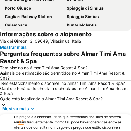
Porto Giunco
Spiaggia di Simius
Cagliari Railway Station
Spiaggia Simius
Calamosca
Punta Molentis
Informações sobre o alojamento
Poetto
Cala Caterina
Via dei Ginepri, 3, 09049, Villasimius, Itália
Teatro Lirico
Carlo Felice
Mostrar mais
Il Porto di Cagliari
Spiaggia Campulongu
Perguntas frequentes sobre Almar Timi Ama
Porto Sa Ruxi
Sant Elmo
Resort & Spa
Interior Desing Saloon
Punta Molentis
Tem piscina no Almar Timi Ama Resort & Spa?
Animais de estimação são permitidos no Almar Timi Ama Resort &
Costa Rei
Spiaggia Quartu
Spa?
Tem estacionamento disponível no Almar Timi Ama Resort & Spa?
Quartiere del Sole
Bastione San Remy
Qual é o horário de check-in e check-out no Almar Timi Ama Resort
Is Mirrionis
Spiaggia Solanas
& Spa?
Onde está localizado o Almar Timi Ama Resort & Spa?
Torre Salinas
Borgo Sant'Elia
Mostrar mais
Marina
Palazzata di Via Roma
Os preços e a disponibilidade que recebemos dos sites de reserva
Anfiteatro Romano
Spiaggia Maddalena
mudam frequentemente. Como tal, pode haver diferenças entre as
Cala Sinzias
Villanova
ofertas que consulta no trivago e os preços que estão disponíveis