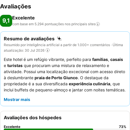
Avaliações
Excelente
9,1
com base em 5.294 pontuações nos principais
sites
Resumo de avaliações
Resumido por inteligência artificial a partir de 1.000+ comentários · Última
atualização: 30 Jul 2026
Este hotel é um refúgio vibrante, perfeito para
famílias
,
casais
e
turistas
que procuram uma mistura de relaxamento e
atividade. Possui uma localização excecional com acesso direto
à deslumbrante
praia de Porto Giunco
. O destaque da
propriedade é a sua diversificada
experiência culinária
, que
inclui buffets de pequeno-almoço e jantar com noites temáticas.
Os hóspedes elogiam consistentemente os
funcionários
Mostrar mais
calorosos, profissionais e atenciosos
em todos os
departamentos. Para uma experiência verdadeiramente
melhorada, considere reservar um quarto num andar superior
Avaliações dos hóspedes
para potencialmente ter melhores vistas e menos ruído.
Excelente
73
%