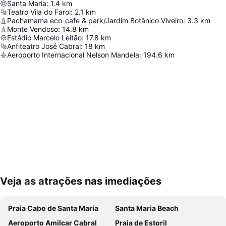
Santa Maria
:
1.4
km
Teatro Vila do Farol
:
2.1
km
Pachamama eco-cafe & park/Jardim Botânico Viveiro
:
3.3
km
Monte Vendoso
:
14.8
km
Estádio Marcelo Leitão
:
17.8
km
Anfiteatro José Cabral
:
18
km
Aeroporto Internacional Nelson Mandela
:
194.6
km
Veja as atrações nas imediações
Ampliar mapa
Praia Cabo de Santa Maria
Santa Maria Beach
Aeroporto Amilcar Cabral
Praia de Estoril