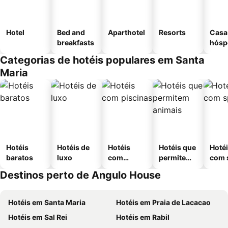
Hotel
Bed and
Aparthotel
Resorts
Casa
breakfasts
hósp
Categorias de hotéis populares em Santa
Maria
Hotéis
Hotéis de
Hotéis
Hotéis que
Hoté
baratos
luxo
com
permitem
com 
piscinas
animais
Destinos perto de Angulo House
Hotéis em Santa Maria
Hotéis em Praia de Lacacao
Hotéis em Sal Rei
Hotéis em Rabil