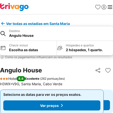
Favoritos
Iniciar
Me
Ver todas as estadias em Santa Maria
Destino
Angulo House
Check-in/out
Hóspedes e quartos
Escolha as datas
2 hóspedes, 1 quarto.
Como os pagamentos influenciam os resultados
Angulo House
Partilhar
Ad
Hotel
8,6
Excelente
(
262 pontuações
)
3 Estrelas
H3WX+V9G, Santa Maria, Cabo Verde
Selecione as datas para ver os preços exatos.
Selecione as datas para ver os preços exatos.
Ver preços
Ver preços