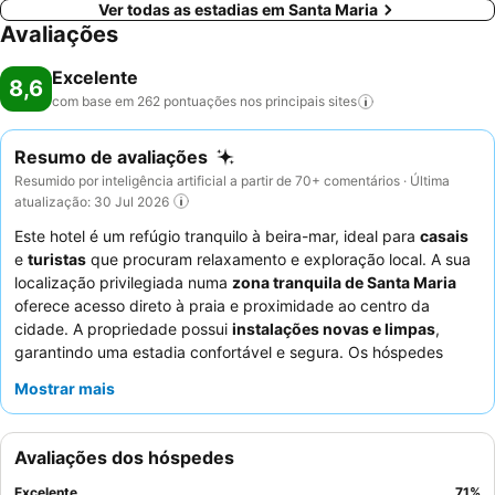
Ver todas as estadias em Santa Maria
Avaliações
Excelente
8,6
com base em 262 pontuações nos principais
sites
Resumo de avaliações
Resumido por inteligência artificial a partir de 70+ comentários · Última
atualização: 30 Jul 2026
Este hotel é um refúgio tranquilo à beira-mar, ideal para
casais
e
turistas
que procuram relaxamento e exploração local. A sua
localização privilegiada numa
zona tranquila de Santa Maria
oferece acesso direto à praia e proximidade ao centro da
cidade. A propriedade possui
instalações novas e limpas
,
garantindo uma estadia confortável e segura. Os hóspedes
elogiam consistentemente os
funcionários simpáticos e
Mostrar mais
eficientes
e o
pequeno-almoço
de qualidade, com fruta
fresca, especialidades locais e omeletes servidas num
encantador terraço ao ar livre. Para uma experiência mais
Avaliações dos hóspedes
espaçosa, considere reservar um apartamento, que
frequentemente inclui uma
varanda
.
Excelente
71
%