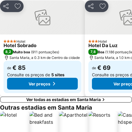
Partilhar
Adicionar aos favoritos
Partilhar
Adicionar aos
Hotel
Hotel
4 Estrelas
3 Estrelas
Hotel Sobrado
Hotel Da Luz
8,2
7,8
Muito boa
(
911 pontuações
)
Boa
(
1.186 pontuaçõ
Santa Maria, a 0.3 km de Centro da cidade
Santa Maria, a 1.0 km 
€ 85
€ 69
de
de
Consulte os preços de
5 sites
Consulte os preços 
Ver preços
Ver preç
Ver todas as estadias em Santa Maria
Outras estadias em Santa Maria