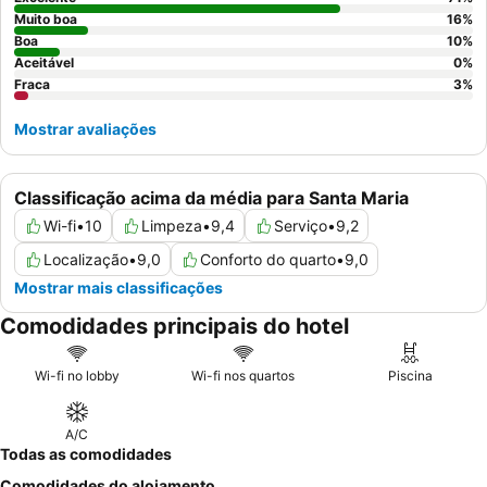
Muito boa
16
%
Boa
10
%
Aceitável
0
%
Fraca
3
%
Mostrar avaliações
Classificação acima da média para Santa Maria
Wi-fi
•
10
Limpeza
•
9,4
Serviço
•
9,2
Localização
•
9,0
Conforto do quarto
•
9,0
Mostrar mais classificações
Comodidades principais do hotel
Wi-fi no lobby
Wi-fi nos quartos
Piscina
A/C
Todas as comodidades
Comodidades do alojamento