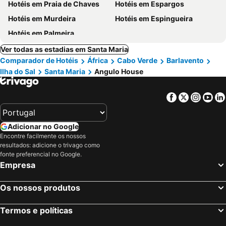
Hotéis em Praia de Chaves
Hotéis em Espargos
Hotéis em Murdeira
Hotéis em Espingueira
Hotéis em Palmeira
Ver todas as estadias em Santa Maria
Comparador de Hotéis
África
Cabo Verde
Barlavento
Ilha do Sal
Santa Maria
Angulo House
Facebook
Twitter
Insta
Yo
Adicionar no Google
Encontre facilmente os nossos
resultados: adicione o trivago como
fonte preferencial no Google.
Empresa
Os nossos produtos
Termos e políticas