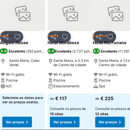
Hotel
Hotel
Hotel
3 Estrelas
4 Estrelas
5 Estrelas
Partilhar
Adicionar aos favoritos
Partilhar
Adicionar aos favoritos
Partilhar
Adicionar
Angulo House
Hotel Morabeza
Hotel Riu Funana
8,6
8,9
8,5
Excelente
(
262 pontuações
)
Excelente
(
3.737 pontuações
Excelente
)
(
11.391
Santa Maria, Cabo
Santa Maria, a 0.2 km
Santa Maria, a 1.5 
Verde
de Centro da cidade
Centro da cidade
Wi-Fi grátis
Wi-Fi grátis
Wi-Fi grátis
Piscina
Piscina
Piscina
A/C
Estacionamento
Spa
Selecione as datas para
€ 117
€ 225
de
de
ver os preços exatos.
Consulte os preços de
Consulte os preços d
15 sites
12 sites
Ver preços
Ver preços
Ver preços