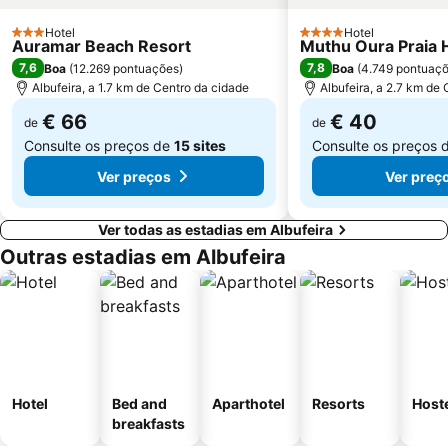
Carvoeiro
Barra da Fuseta Beach
Hotel
Hotel
3 Estrelas
4 Estrelas
Auramar Beach Resort
Muthu Oura Praia 
Praia Maria Luísa
Vale De Parra
7,6
7,8
Boa
(
12.269 pontuações
)
Boa
(
4.749 pontuaç
Albufeira, a 1.7 km de Centro da cidade
Albufeira, a 2.7 km de
€ 66
€ 40
de
de
Consulte os preços de
15 sites
Consulte os preços 
Ver preços
Ver preç
Ver todas as estadias em Albufeira
Outras estadias em Albufeira
Hotel
Bed and
Aparthotel
Resorts
Host
breakfasts