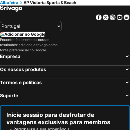
Albufeira
AP Victoria Sports & Beach
Facebook
Twitter
Insta
Yo
Adicionar no Google
Encontre facilmente os nossos
resultados: adicione o trivago como
fonte preferencial no Google.
Empresa
Os nossos produtos
Termos e políticas
Suporte
Inicie sessão para desfrutar de
vantagens exclusivas para membros
Personalize a sua experiência