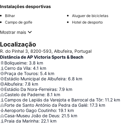
Instalações desportivas
Bilhar
Aluguer de bicicletas
Campo de golfe
Hotel de desporto
Mostrar mais
Localização
R. do Pinhal 3, 8200-593, Albufeira, Portugal
Distância de AP Victoria Sports & Beach
Boliqueime
:
3.8
km
Cerro da Vila
:
4.1
km
Praça de Touros
:
5.4
km
Estádio Municipal de Albufeira
:
6.8
km
Albufeira
:
7.8
km
Estádio Da Nora-Ferreiras
:
7.9
km
Castelo de Paderne
:
8.1
km
Campos de Lapiás da Varejota e Barrocal da Tôr
:
11.2
km
Forte de Santo António da Pedra da Galé
:
17.3
km
Aeroporto Gago Coutinho
:
19.1
km
Casa-Museu João de Deus
:
21.5
km
Praia da Marinha
:
22.1
km