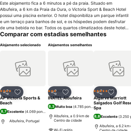
Este alojamento fica a 6 minutos a pé da praia. Situado em
Albufeira, a 6 km da Praia da Oura, o Victoria Sport & Beach Hotel
possui uma piscina exterior. O hotel disponibiliza um parque infantil
e um terraço para banhos de sol, e os hóspedes podem desfrutar
de uma bebida no bar. Todos os quartos climatizados deste hotel
Comparar com estadias semelhantes
incluem uma televisão de ecrã plano com canais por satélite.
Algumas unidades possuem uma área de estar, ideal para relaxar.
Alojamento selecionado
Alojamentos semelhantes
Todos os quartos têm uma casa de banho privativa. Para maior
conforto, são fornecidos produtos de higiene pessoal gratuitos e um
secador de cabelo. O Victoria Sport & Beach Hotel oferece acesso
Wi-Fi gratuito em toda a propriedade. Este hotel providencia um
serviço de aluguer de bicicletas e de automóveis. A área é popular
para jogar golfe.
Hotel
Hotel
Hotel
4 Estrelas
3 Estrelas
5 Estrelas
Partilhar
Adicionar aos favoritos
Partilhar
Adicionar aos favoritos
Partilhar
Adicionar
AP Victoria Sports &
INATEL Albufeira
Algarve Marriott
Beach
Salgados Golf Reso
8,3
Muito boa
(
4.785 pontuações
)
Spa
8,7
Excelente
(
4.069 pontuações
)
Albufeira, a 0.9 km de
8,8
Excelente
(
3.250 
Centro da cidade
Albufeira, Portugal
Albufeira, a 6.2 km
Wi-Fi grátis
Centro da cidade