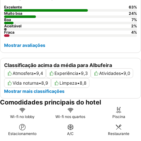
simpáticos e atenciosos, e o buffet de pequeno-almoço é um
destaque, oferecendo uma grande variedade. Para uma estadia
Excelente
63
%
mais espaçosa, considere reservar um dos
apartamentos
com
Muito boa
24
%
sala de estar e cozinha.
Boa
7
%
Aceitável
2
%
Fraca
4
%
Mostrar avaliações
Classificação acima da média para Albufeira
Atmosfera
•
9,4
Experiência
•
9,3
Atividades
•
9,0
Vida noturna
•
8,9
Limpeza
•
8,8
Mostrar mais classificações
Comodidades principais do hotel
Wi-fi no lobby
Wi-fi nos quartos
Piscina
Estacionamento
A/C
Restaurante