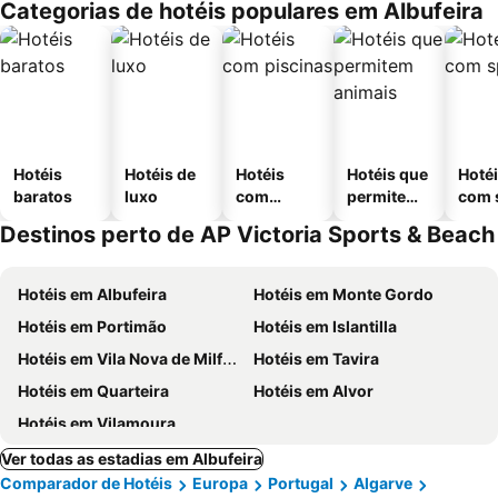
Categorias de hotéis populares em Albufeira
Hotéis
Hotéis de
Hotéis
Hotéis que
Hoté
baratos
luxo
com
permitem
com 
piscinas
animais
Destinos perto de AP Victoria Sports & Beach
Hotéis em Albufeira
Hotéis em Monte Gordo
Hotéis em Portimão
Hotéis em Islantilla
Hotéis em Vila Nova de Milfontes
Hotéis em Tavira
Hotéis em Quarteira
Hotéis em Alvor
Hotéis em Vilamoura
Ver todas as estadias em Albufeira
Comparador de Hotéis
Europa
Portugal
Algarve