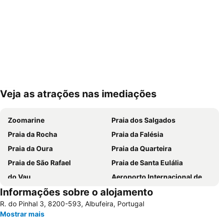
Veja as atrações nas imediações
Ampliar mapa
Zoomarine
Praia dos Salgados
Praia da Rocha
Praia da Falésia
Praia da Oura
Praia da Quarteira
Praia de São Rafael
Praia de Santa Eulália
do Vau
Aeroporto Internacional de Faro - Gago Coutinho
Informações sobre o alojamento
Praia da Galé
slide & splash
R. do Pinhal 3, 8200-593, Albufeira, Portugal
Praia dos Pescadores
Autodrómo Internacional Algarve
Mostrar mais