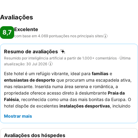
Avaliações
Excelente
8,7
com base em 4.069 pontuações nos principais
sites
Resumo de avaliações
Resumido por inteligência artificial a partir de 1.000+ comentários · Última
atualização: 30 Jul 2026
Este hotel é um refúgio vibrante, ideal para
famílias
e
entusiastas de desporto
que procuram uma escapadela ativa,
mas relaxante. Inserida numa área serena e romântica, a
propriedade oferece acesso direto à deslumbrante
Praia da
Falésia
, reconhecida como uma das mais bonitas da Europa. O
hotel dispõe de excelentes
instalações desportivas
, incluindo
uma pista de corrida, campo de futebol e campos de ténis, além
Mostrar mais
de um clube infantil dedicado e piscina com jogos de água para
os hóspedes mais jovens. Os hóspedes elogiam
consistentemente os funcionários, que são universalmente
Avaliações dos hóspedes