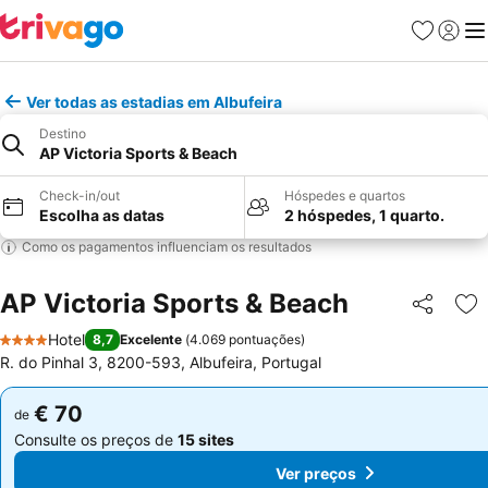
Favoritos
Iniciar
Me
Ver todas as estadias em Albufeira
Destino
AP Victoria Sports & Beach
Check-in/out
Hóspedes e quartos
Escolha as datas
2 hóspedes, 1 quarto.
Como os pagamentos influenciam os resultados
AP Victoria Sports & Beach
Partilhar
Ad
Hotel
8,7
Excelente
(
4.069 pontuações
)
4 Estrelas
R. do Pinhal 3, 8200-593, Albufeira, Portugal
€ 70
€ 70
de
de
Consulte os preços de
15 sites
Consulte os preços de
15 sites
Ver preços
Ver preços