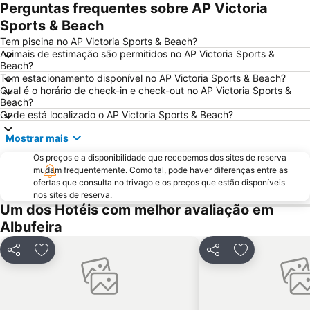
Vilamoura Marina
Praia da Ilha da Armona
Perguntas frequentes sobre AP Victoria
Balaia Golf Village
Praia da Ilha de Tavira
Sports & Beach
Praia do Barril
de Armação de Pera
Tem piscina no AP Victoria Sports & Beach?
Animais de estimação são permitidos no AP Victoria Sports &
Meia Praia
Aldeia das Açoteias
Beach?
Tem estacionamento disponível no AP Victoria Sports & Beach?
Montechoro
Fuseta(Mar) Beach
Qual é o horário de check-in e check-out no AP Victoria Sports &
De Vilamoura
Olhos de Água
Beach?
Onde está localizado o AP Victoria Sports & Beach?
Marina de Portimão
Estádio Algarve
Mostrar mais
Praia do Carvoeiro
Inatel Beach
Os preços e a disponibilidade que recebemos dos sites de reserva
Marina de Albufeira
AlgarveShopping
mudam frequentemente. Como tal, pode haver diferenças entre as
Praia da Ilha do Farol
Praia Dona Ana
ofertas que consulta no trivago e os preços que estão disponíveis
nos sites de reserva.
Do Alvor
Ferreiras
Um dos Hotéis com melhor avaliação em
Aqualand Algarve
Prainha
Albufeira
Areias de São João
Praia de Três Irmãos
Partilhar
Adicionar aos favoritos
Partilhar
Adicionar aos
Praia de Porto de Mós
Marina de Lagos
Praia do Ancão
Sesmarias
Aveiros
Paderne