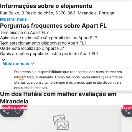
Informações sobre o alojamento
Chaves Airport
Castelo de Chaves
Rua Baixo, 3 Resto do chão, 5370-363, Mirandela, Portugal
Caldas de Carlão
Dolce Vita Douro
Mostrar mais
Aeródromo de Vila Real
Parque Verde
Perguntas frequentes sobre Apart FL
Tem piscina no Apart FL?
Animais de estimação são permitidos no Apart FL?
Tem estacionamento disponível no Apart FL?
Onde está localizado o Apart FL?
Quais atrações populares estão perto do Apart FL?
Mostrar mais
Os preços e a disponibilidade que recebemos dos sites de reserva
mudam frequentemente. Como tal, pode haver diferenças entre as
ofertas que consulta no trivago e os preços que estão disponíveis
nos sites de reserva.
Um dos Hotéis com melhor avaliação em
Mirandela
Escolha popular
Escol
Partilhar
Adicionar aos favoritos
Part