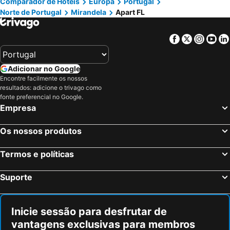
Comparador de Hotéis
Europa
Portugal
Norte de Portugal
Mirandela
Apart FL
Facebook
Twitter
Insta
Yo
Adicionar no Google
Encontre facilmente os nossos
resultados: adicione o trivago como
fonte preferencial no Google.
Empresa
Os nossos produtos
Termos e políticas
Suporte
Inicie sessão para desfrutar de
vantagens exclusivas para membros