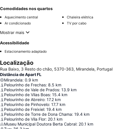
Comodidades nos quartos
Aquecimento central
Chaleira elétrica
Ar condicionado
TV por cabo
Mostrar mais
Acessibilidade
Estacionamento adaptado
Localização
Rua Baixo, 3 Resto do chão, 5370-363, Mirandela, Portugal
Distância de Apart FL
Mirandela
:
0.9
km
Pelourinho de Frechas
:
8.5
km
Pelourinho de Vale de Prados
:
13.9
km
Pelourinho de Vilas Boas
:
15.4
km
Pelourinho de Abreiro
:
17.2
km
Pelourinho de Pinhovelo
:
17.7
km
Pelourinho de Freixiel
:
19.4
km
Pelourinho de Torre de Dona Chama
:
19.4
km
Pelourinho de Vila Flor
:
20.1
km
Museu Municipal Doutora Berta Cabral
:
20.1
km
Tua
:
36.3
km