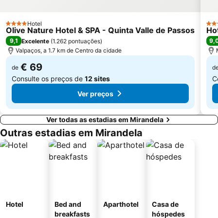
Hotel
4 Estrelas
3 E
Olive Nature Hotel & SPA - Quinta Valle de Passos
Ho
9,1
9,
Excelente
(
1.262 pontuações
)
Valpaços, a 1.7 km de Centro da cidade
€ 69
de
d
Consulte os preços de
12 sites
C
Ver preços
Ver todas as estadias em Mirandela
Outras estadias em Mirandela
Hotel
Bed and
Aparthotel
Casa de
breakfasts
hóspedes