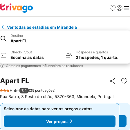
Favoritos
Iniciar
Me
Ver todas as estadias em Mirandela
Destino
Apart FL
Check-in/out
Hóspedes e quartos
Escolha as datas
2 hóspedes, 1 quarto.
Como os pagamentos influenciam os resultados
Apart FL
Partilhar
Ad
Hotel
7,4
(
39 pontuações
)
3 Estrelas
Rua Baixo, 3 Resto do chão, 5370-363, Mirandela, Portugal
Selecione as datas para ver os preços exatos.
Selecione as datas para ver os preços exatos.
Ver preços
Ver preços