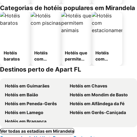
Categorias de hotéis populares em Mirandela
Hotéis
Hotéis
Hotéis que
Hotéis
baratos
com
permitem
com
piscinas
animais
estaciona
Destinos perto de Apart FL
mento
Hotéis em Guimarães
Hotéis em Chaves
Hotéis em Baião
Hotéis em Mondim de Basto
Hotéis em Peneda-Gerês
Hotéis em Alfândega da Fé
Hotéis em Lamego
Hotéis em Gerês-Caniçada
Hotéis em Bragança
Ver todas as estadias em Mirandela