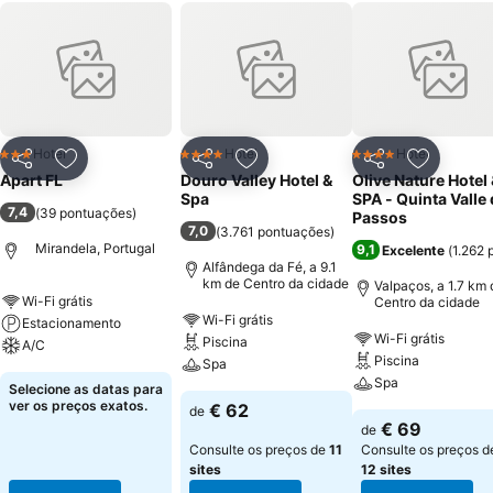
Hotel
Hotel
Hotel
3 Estrelas
4 Estrelas
4 Estrelas
Partilhar
Adicionar aos favoritos
Partilhar
Adicionar aos favoritos
Partilhar
Adicionar
Apart FL
Douro Valley Hotel &
Olive Nature Hotel
Spa
SPA - Quinta Valle
7,4
(
39 pontuações
)
Passos
7,0
(
3.761 pontuações
)
Mirandela, Portugal
9,1
Excelente
(
1.262 
Alfândega da Fé, a 9.1
km de Centro da cidade
Valpaços, a 1.7 km 
Wi-Fi grátis
Centro da cidade
Wi-Fi grátis
Estacionamento
Wi-Fi grátis
Piscina
A/C
Piscina
Spa
Spa
Selecione as datas para
ver os preços exatos.
€ 62
de
€ 69
de
Consulte os preços de
11
Consulte os preços d
sites
12 sites