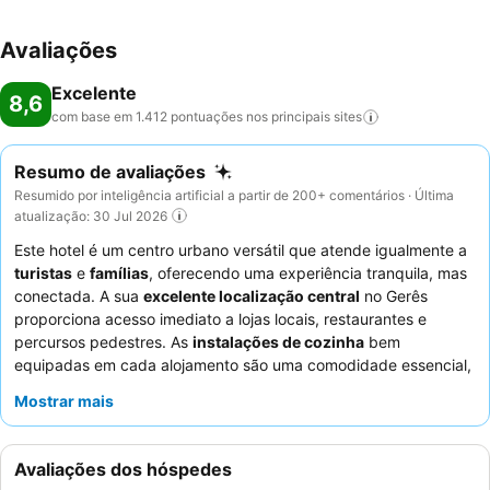
Avaliações
Excelente
8,6
com base em 1.412 pontuações nos principais
sites
Resumo de avaliações
Resumido por inteligência artificial a partir de 200+ comentários · Última
atualização: 30 Jul 2026
Este hotel é um centro urbano versátil que atende igualmente a
turistas
e
famílias
, oferecendo uma experiência tranquila, mas
conectada. A sua
excelente localização central
no Gerês
proporciona acesso imediato a lojas locais, restaurantes e
percursos pedestres. As
instalações de cozinha
bem
equipadas em cada alojamento são uma comodidade essencial,
perfeita para hóspedes que preferem preparar as suas próprias
Mostrar mais
refeições. Os hóspedes elogiam consistentemente o
staff e o
serviço
pela sua simpatia e atenção excecionais, garantindo
uma estadia confortável. Para uma experiência
Avaliações dos hóspedes
verdadeiramente tranquila, considere solicitar um quarto com