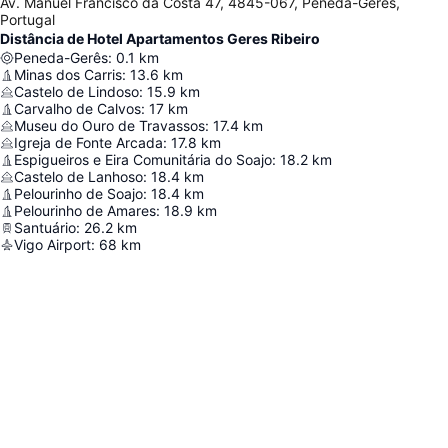
Av. Manuel Francisco da Costa 47, 4845-067, Peneda-Gerês,
Portugal
Distância de Hotel Apartamentos Geres Ribeiro
Peneda-Gerês
:
0.1
km
Minas dos Carris
:
13.6
km
Castelo de Lindoso
:
15.9
km
Carvalho de Calvos
:
17
km
Museu do Ouro de Travassos
:
17.4
km
Igreja de Fonte Arcada
:
17.8
km
Espigueiros e Eira Comunitária do Soajo
:
18.2
km
Castelo de Lanhoso
:
18.4
km
Pelourinho de Soajo
:
18.4
km
Pelourinho de Amares
:
18.9
km
Santuário
:
26.2
km
Vigo Airport
:
68
km