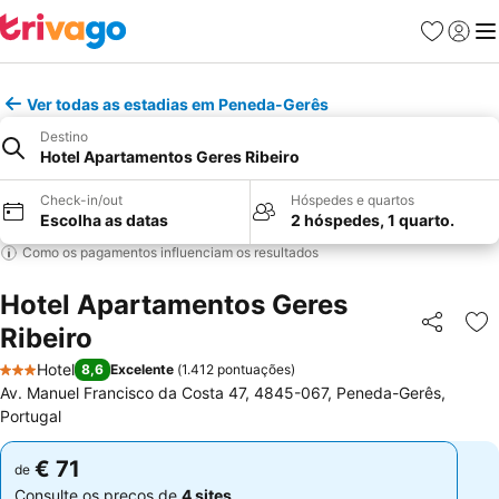
Favoritos
Iniciar
Me
Ver todas as estadias em Peneda-Gerês
Destino
Hotel Apartamentos Geres Ribeiro
Check-in/out
Hóspedes e quartos
Escolha as datas
2 hóspedes, 1 quarto.
Como os pagamentos influenciam os resultados
Hotel Apartamentos Geres
Ribeiro
Partilhar
Ad
Hotel
8,6
Excelente
(
1.412 pontuações
)
3 Estrelas
Av. Manuel Francisco da Costa 47, 4845-067, Peneda-Gerês,
Portugal
€ 71
€ 71
de
de
Consulte os preços de
4 sites
Consulte os preços de
4 sites