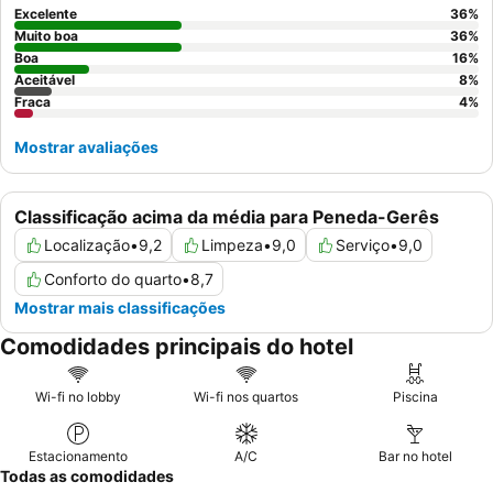
vistas para o vale
.
Excelente
36
%
Muito boa
36
%
Boa
16
%
Aceitável
8
%
Fraca
4
%
Mostrar avaliações
Classificação acima da média para Peneda-Gerês
Localização
•
9,2
Limpeza
•
9,0
Serviço
•
9,0
Conforto do quarto
•
8,7
Mostrar mais classificações
Comodidades principais do hotel
Wi-fi no lobby
Wi-fi nos quartos
Piscina
Estacionamento
A/C
Bar no hotel
Todas as comodidades