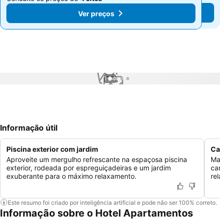
Ver preços
Ver preços
1 / 4
Informação útil
Piscina exterior com jardim
Ca
Aproveite um mergulho refrescante na espaçosa piscina
Ma
exterior, rodeada por espreguiçadeiras e um jardim
ca
exuberante para o máximo relaxamento.
re
Este resumo foi criado por inteligência artificial e pode não ser 100% correto.
Informação sobre o Hotel Apartamentos