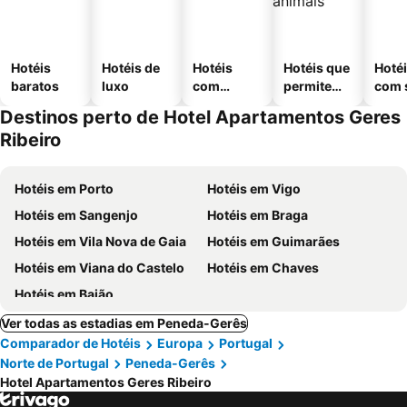
Hotéis
Hotéis de
Hotéis
Hotéis que
Hoté
baratos
luxo
com
permitem
com 
piscinas
animais
Destinos perto de Hotel Apartamentos Geres
Ribeiro
Hotéis em Porto
Hotéis em Vigo
Hotéis em Sangenjo
Hotéis em Braga
Hotéis em Vila Nova de Gaia
Hotéis em Guimarães
Hotéis em Viana do Castelo
Hotéis em Chaves
Hotéis em Baião
Ver todas as estadias em Peneda-Gerês
Comparador de Hotéis
Europa
Portugal
Norte de Portugal
Peneda-Gerês
Hotel Apartamentos Geres Ribeiro