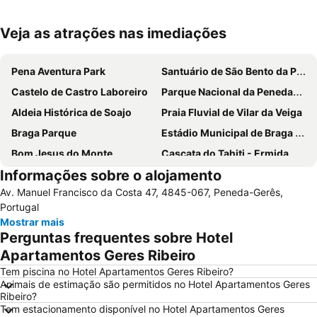
Veja as atrações nas imediações
Ampliar mapa
Pena Aventura Park
Santuário de São Bento da Porta Aberta
Castelo de Castro Laboreiro
Parque Nacional da Peneda-Gerês
Aldeia Histórica de Soajo
Praia Fluvial de Vilar da Veiga
Braga Parque
Estádio Municipal de Braga - Estádio AXA
Bom Jesus do Monte
Cascata do Tahiti - Ermida
Informações sobre o alojamento
Praia Fluvial do Taboão
Termas Romanas do Alto da Cividade
Av. Manuel Francisco da Costa 47, 4845-067, Peneda-Gerês,
Estação de Caminhos de Ferro de Braga
Aquático de Fafe
Portugal
Centro Histórico de Guimarães
Lago dos Cisnes
Mostrar mais
Perguntas frequentes sobre Hotel
DiverLanhoso
Minho Center
Apartamentos Geres Ribeiro
Azurara Parque Aventura
Igreja de Riba d'Ave
Tem piscina no Hotel Apartamentos Geres Ribeiro?
Albufeira do Ermal
Igreja Matriz da Lixa
Animais de estimação são permitidos no Hotel Apartamentos Geres
Ribeiro?
Casa de Camilo - Museu e Centro de Estudos
Elevador do Bom Jesus do Monte
Tem estacionamento disponível no Hotel Apartamentos Geres