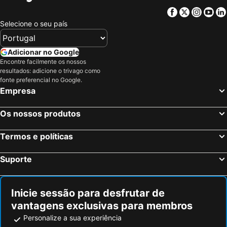
Facebook
Twitter
Insta
Yo
Selecione o seu país
Adicionar no Google
Encontre facilmente os nossos
resultados: adicione o trivago como
fonte preferencial no Google.
Empresa
Os nossos produtos
Termos e políticas
Suporte
Inicie sessão para desfrutar de
vantagens exclusivas para membros
Personalize a sua experiência