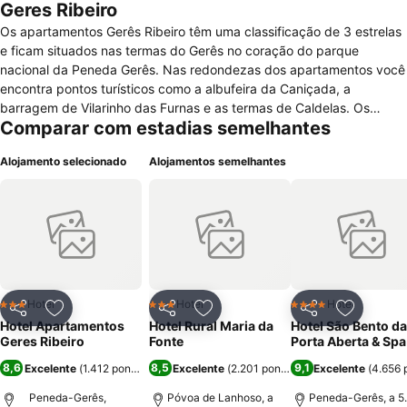
Geres Ribeiro
Os apartamentos Gerês Ribeiro têm uma classificação de 3 estrelas
e ficam situados nas termas do Gerês no coração do parque
nacional da Peneda Gerês. Nas redondezas dos apartamentos você
encontra pontos turísticos como a albufeira da Caniçada, a
barragem de Vilarinho das Furnas e as termas de Caldelas. Os
Comparar com estadias semelhantes
apartamentos Gerês Ribeiro são constituídos por 23 apartamentos
T1 e 17 apartamentos T0 que possuem amenidades como
Alojamento selecionado
Alojamentos semelhantes
kitchenette completamente equipada, quarto de banho privativo,
telefone direto para o exterior, sala de estar com sofá, televisão com
canais via satélite, ar condicionado e moderno sistema de
prevenção de incêndio. Você pode ainda contar com serviços como
receção disponível 24 horas, lavandaria, parque de estacionamento
gratuito, internet wireless de acesso de cortesia nos espaços
comuns. Para lazer e momentos de descontração os apartamentos
oferecem piscina e 2 courts de ténis. Para você fazer as suas
Hotel
Hotel
Hotel
3 Estrelas
3 Estrelas
4 Estrelas
Partilhar
Adicionar aos favoritos
Partilhar
Adicionar aos favoritos
Partilhar
Adicionar
refeições pode contar com restaurante, adega regional e bar
Hotel Apartamentos
Hotel Rural Maria da
Hotel São Bento da
karaoke.
Geres Ribeiro
Fonte
Porta Aberta & Spa
8,6
8,5
9,1
Excelente
(
1.412 pontuações
)
Excelente
(
2.201 pontuações
Excelente
)
(
4.656 
Peneda-Gerês,
Póvoa de Lanhoso, a
Peneda-Gerês, a 5