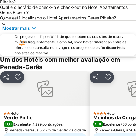
Santuário de Nossa Senhora da Peneda
Capela de Cima de Oliveira
Ribeiro?
Qual é o horário de check-in e check-out no Hotel Apartamentos
Parque Natural da Baixa Limia Serra do Xurés
Castelo de Salvaterra
Geres Ribeiro?
Onde está localizado o Hotel Apartamentos Geres Ribeiro?
Parque de Exposições de Braga
Fluvial de Adaúfe
Cascata de Fisgas de Ermelo
Parque Natural do Alvão
Mostrar mais
Barragem do Alto-Lindoso
Cascata do Arado
Os preços e a disponibilidade que recebemos dos sites de reserva
mudam frequentemente. Como tal, pode haver diferenças entre as
Praia Fluvial de Ponte da Barca
Castelo de Guimarães
ofertas que consulta no trivago e os preços que estão disponíveis
Parque Termal do Peso
Complexo Desportivo Universitário de Gualtar
nos sites de reserva.
Um dos Hotéis com melhor avaliação em
Pavilhão de Hóquei em Patins Riba de Ave Hóquei Clube
Barragem de Vilarinho das Furnas
Peneda-Gerês
Igreja de Joane
Paróquia São Miguel das Caldas de Vizela
Mosteiro de Landim
Citânia de Briteiros
Partilhar
Adicionar aos favoritos
Partilhar
Adicionar ao
Núcleo Ferroviário de Arco de Baúlhe
Da Rodovia
Trilho do Vale do Teixeira
Igreja de Geraz do Minho
Maria da Fonte
Nossa Senhora do Carmo da Penha
Hotel
Hotel
2 Estrelas
4 Estrelas
Verde Pinho
Moinhos da Corg
9,0
9,0
Excelente
(
1.299 pontuações
)
Excelente
(
56 pont
Peneda-Gerês, a 5.2 km de Centro da cidade
Peneda-Gerês, a 26.8