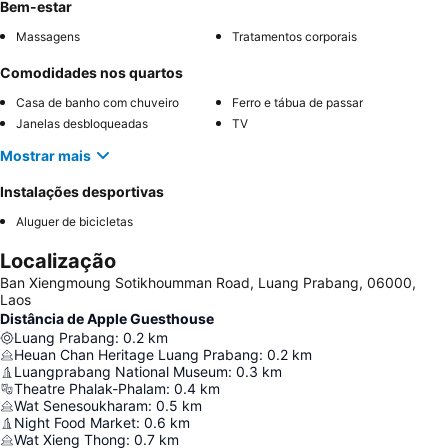
Bem-estar
Massagens
Tratamentos corporais
Comodidades nos quartos
Casa de banho com chuveiro
Ferro e tábua de passar
Janelas desbloqueadas
TV
Mostrar mais
Instalações desportivas
Aluguer de bicicletas
Localização
Ban Xiengmoung Sotikhoumman Road, Luang Prabang, 06000,
Laos
Distância de Apple Guesthouse
Luang Prabang
:
0.2
km
Heuan Chan Heritage Luang Prabang
:
0.2
km
Luangprabang National Museum
:
0.3
km
Theatre Phalak-Phalam
:
0.4
km
Wat Senesoukharam
:
0.5
km
Night Food Market
:
0.6
km
Wat Xieng Thong
:
0.7
km