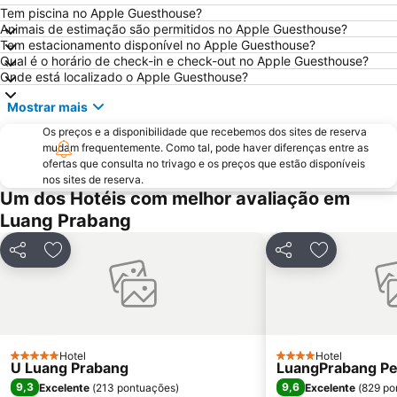
Tem piscina no Apple Guesthouse?
Animais de estimação são permitidos no Apple Guesthouse?
Tem estacionamento disponível no Apple Guesthouse?
Qual é o horário de check-in e check-out no Apple Guesthouse?
Onde está localizado o Apple Guesthouse?
Mostrar mais
Os preços e a disponibilidade que recebemos dos sites de reserva
mudam frequentemente. Como tal, pode haver diferenças entre as
ofertas que consulta no trivago e os preços que estão disponíveis
nos sites de reserva.
Um dos Hotéis com melhor avaliação em
Luang Prabang
Partilhar
Adicionar aos favoritos
Partilhar
Adicionar a
Hotel
Hotel
5 Estrelas
4 Estrelas
U Luang Prabang
LuangPrabang Pea
9,3
9,6
Excelente
(
213 pontuações
)
Excelente
(
829 po