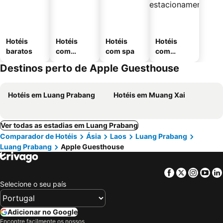
Hotéis
Hotéis
Hotéis
Hotéis
baratos
com
com spa
com
piscinas
estaciona
Destinos perto de Apple Guesthouse
mento
Hotéis em Luang Prabang
Hotéis em Muang Xai
Ver todas as estadias em Luang Prabang
Comparador de Hotéis
Ásia
Laos
Luang Prabang
Luang Prabang
Apple Guesthouse
Facebook
Twitter
Insta
Yo
Selecione o seu país
Adicionar no Google
Encontre facilmente os nossos