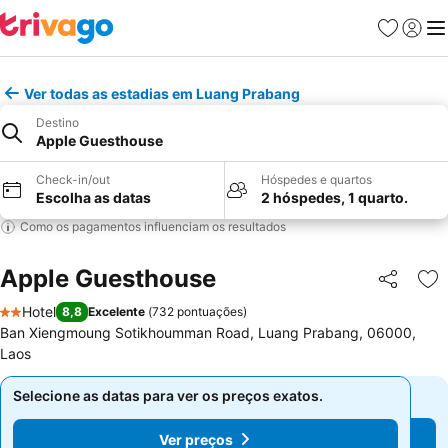
Favoritos
Iniciar
Me
Ver todas as estadias em Luang Prabang
Destino
Apple Guesthouse
Check-in/out
Hóspedes e quartos
Escolha as datas
2 hóspedes, 1 quarto.
Como os pagamentos influenciam os resultados
Apple Guesthouse
Partilhar
Ad
Hotel
8,8
Excelente
(
732 pontuações
)
2 Estrelas
Ban Xiengmoung Sotikhoumman Road, Luang Prabang, 06000,
Laos
Selecione as datas para ver os preços exatos.
Selecione as datas para ver os preços exatos.
Ver preços
Ver preços