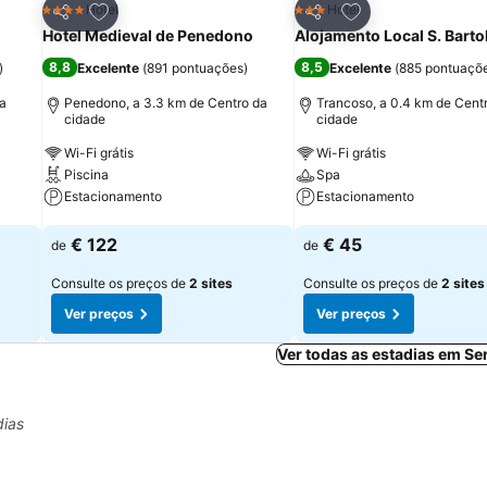
itos
Adicionar aos favoritos
Adicionar aos fav
Hotel
Hotel
4 Estrelas
3 Estrelas
Partilhar
Partilhar
Hotel Medieval de Penedono
Alojamento Local S. Bart
8,8
8,5
)
Excelente
(
891 pontuações
)
Excelente
(
885 pontuaçõ
da
Penedono, a 3.3 km de Centro da
Trancoso, a 0.4 km de Cent
cidade
cidade
Wi-Fi grátis
Wi-Fi grátis
Piscina
Spa
Estacionamento
Estacionamento
Ver preços
Ver preços
€ 122
€ 45
de
de
Consulte os preços de
2 sites
Consulte os preços de
2 sites
Ver preços
Ver preços
Ver todas as estadias em S
dias