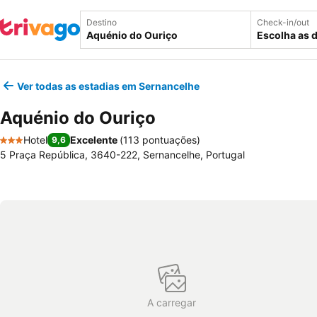
Destino
Check-in/out
Escolha as 
Ver todas as estadias em Sernancelhe
Aquénio do Ouriço
Hotel
Excelente
(
113 pontuações
)
9,6
3 Estrelas
5 Praça República, 3640-222, Sernancelhe, Portugal
A carregar