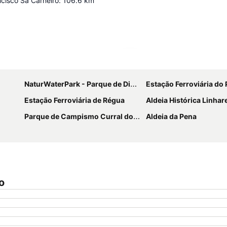
cisco Sá Carneiro
:
106.6
km
Ampliar mapa
NaturWaterPark - Parque de Diversões do Douro
Estação Ferroviária do
Estação Ferroviária de Régua
Aldeia Histórica Linhares
Parque de Campismo Curral do Negro Gouveia
Aldeia da Pena
o