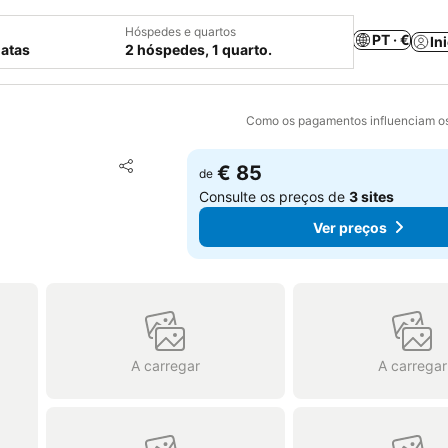
Hóspedes e quartos
PT · €
In
datas
2 hóspedes, 1 quarto.
Como os pagamentos influenciam os
Adicionar aos favoritos
€ 85
de
Partilhar
Consulte os preços de
3 sites
Ver preços
A carregar
A carregar