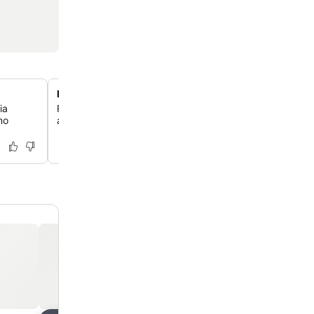
Piscina exterior com vistas
ia
Relaxe na piscina exterior, que oferece vistas panorâmi
no
ambiente tranquilo para descontrair sob o sol português