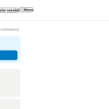
Menu
iciar sessão
 resultados