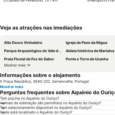
Castelo de Penedono
:
13.1
km
Aeroporto Fran
Veja as atrações nas imediações
Alto Douro Vinhateiro
Igreja de Peso da Régua
Parque Arqueológico do Vale do Coa
Aldeia histórica de Marialva
Praia Fluvial de Foz do Sabor
Ponte e Torre de Ucanha
Mostrar mais
Informações sobre o alojamento
5 Praça República, 3640-222, Sernancelhe, Portugal
Mostrar mais
Perguntas frequentes sobre Aquénio do Ouriç
Tem piscina no Aquénio do Ouriço?
Animais de estimação são permitidos no Aquénio do Ouriço?
Tem estacionamento disponível no Aquénio do Ouriço?
Onde está localizado o Aquénio do Ouriço?