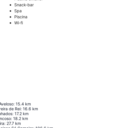
Snack-bar
Spa
Piscina
Wi-fi
Aveloso
:
15.4
km
eira de Rei
:
16.6
km
nhados
:
17.2
km
ancoso
:
18.2
km
ira
:
27.7
km