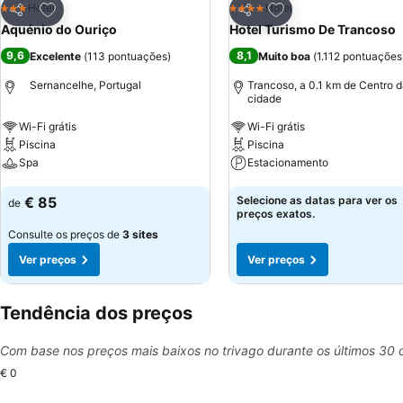
Adicionar aos favoritos
Adicionar aos favor
Hotel
Hotel
3 Estrelas
4 Estrelas
Partilhar
Partilhar
Aquénio do Ouriço
Hotel Turismo De Trancoso
9,6
8,1
Excelente
(
113 pontuações
)
Muito boa
(
1.112 pontuações
Sernancelhe, Portugal
Trancoso, a 0.1 km de Centro 
cidade
Wi-Fi grátis
Wi-Fi grátis
Piscina
Piscina
Spa
Estacionamento
Ver preços
Ver preços
€ 85
Selecione as datas para ver os
de
preços exatos.
Consulte os preços de
3 sites
Ver preços
Ver preços
Tendência dos preços
Com base nos preços mais baixos no trivago durante os últimos 30 
€ 0