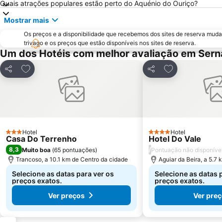
Quais atrações populares estão perto do Aquénio do Ouriço?
Mostrar mais
Os preços e a disponibilidade que recebemos dos sites de reserva muda
trivago e os preços que estão disponíveis nos sites de reserva.
Um dos Hotéis com melhor avaliação em Sern
Adicionar aos favoritos
Adicionar aos f
Partilhar
Partilhar
Hotel
Hotel
3 Estrelas
4 Estrelas
Casa Do Terrenho
Hotel Do Vale
8,3
/
Muito boa
(
65 pontuações
)
Pontuação não disponíve
Trancoso, a 10.1 km de Centro da cidade
Aguiar da Beira, a 5.7
Selecione as datas para ver os
Selecione as datas 
preços exatos.
preços exatos.
Ver preços
Ver pre