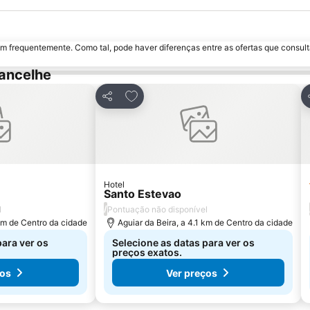
m frequentemente. Como tal, pode haver diferenças entre as ofertas que consult
ancelhe
avoritos
Adicionar aos favoritos
Partilhar
Hotel
Santo Estevao
/
l
Pontuação não disponível
 km de Centro da cidade
Aguiar da Beira, a 4.1 km de Centro da cidade
para ver os
Selecione as datas para ver os
preços exatos.
ços
Ver preços