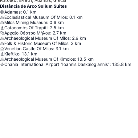
Κότσικα, 84801, Adamas, Grécia
Distância de Arco Solium Suites
Adamas
:
0.1
km
Ecclesiastical Museum Of Milos
:
0.1
km
Milos Mining Museum
:
0.6
km
Catacombs Of Trypiti
:
2.5
km
Αρχαίο Θέατρο Μήλου
:
2.7
km
Archaeological Museum Of Milos
:
2.9
km
Folk & Historic Museum Of Milos
:
3
km
Venetian Castle Of Milos
:
3.1
km
Kleftiko
:
13.1
km
Archaeological Museum Of Kimolos
:
13.5
km
Chania International Airport "Ioannis Daskalogiannis"
:
135.8
km