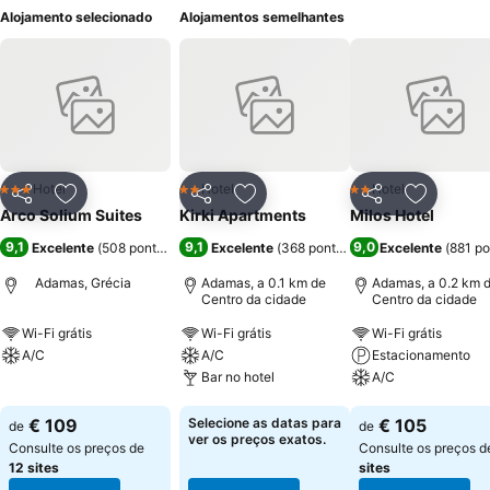
Alojamento selecionado
Alojamentos semelhantes
Hotel
Hotel
Hotel
3 Estrelas
2 Estrelas
2 Estrelas
Partilhar
Adicionar aos favoritos
Partilhar
Adicionar aos favoritos
Partilhar
Adicionar
Arco Solium Suites
Kirki Apartments
Milos Hotel
9,1
9,1
9,0
Excelente
(
508 pontuações
)
Excelente
(
368 pontuações
Excelente
)
(
881 p
Adamas, Grécia
Adamas, a 0.1 km de
Adamas, a 0.2 km 
Centro da cidade
Centro da cidade
Wi-Fi grátis
Wi-Fi grátis
Wi-Fi grátis
A/C
A/C
Estacionamento
Bar no hotel
A/C
Ver preços
Ver preços
Ver preços
€ 109
Selecione as datas para
€ 105
de
de
ver os preços exatos.
Consulte os preços de
Consulte os preços 
12 sites
sites