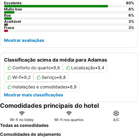
Excelente
80
%
Muito boa
8
%
Boa
6
%
Aceitável
3
%
Fraca
3
%
Mostrar avaliações
Classificação acima da média para Adamas
Conforto do quarto
•
9,6
Localização
•
9,4
Wi-fi
•
9,2
Serviço
•
8,8
Instalações e comodidades
•
8,8
Mostrar mais classificações
Comodidades principais do hotel
Wi-fi no lobby
Wi-fi nos quartos
A/C
Todas as comodidades
Comodidades do alojamento