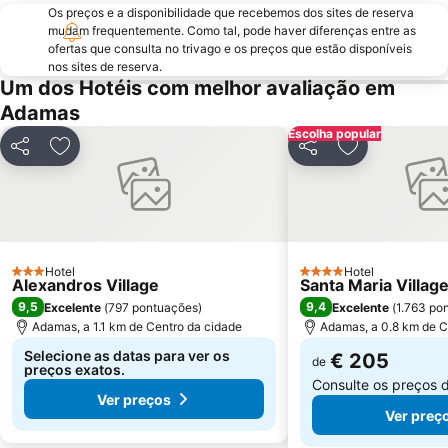
Os preços e a disponibilidade que recebemos dos sites de reserva
mudam frequentemente. Como tal, pode haver diferenças entre as
ofertas que consulta no trivago e os preços que estão disponíveis
nos sites de reserva.
Um dos Hotéis com melhor avaliação em
Adamas
Escolha popular
Partilhar
Adicionar aos favoritos
Partilhar
Adicionar aos
Hotel
Hotel
3 Estrelas
4 Estrelas
Alexandros Village
Santa Maria Villag
9,5
9,4
Excelente
(
797 pontuações
)
Excelente
(
1.763 po
Adamas, a 1.1 km de Centro da cidade
Adamas, a 0.8 km de C
Selecione as datas para ver os
€ 205
de
preços exatos.
Consulte os preços 
Ver preços
Ver preç