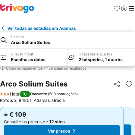
Favoritos
Iniciar
Me
Ver todas as estadias em Adamas
Destino
Arco Solium Suites
Check-in/out
Hóspedes e quartos
Escolha as datas
2 hóspedes, 1 quarto.
Como os pagamentos influenciam os resultados
Arco Solium Suites
Partilhar
Ad
Hotel
9,1
Excelente
(
508 pontuações
)
3 Estrelas
Κότσικα, 84801, Adamas, Grécia
€ 109
€ 109
de
de
Consulte os preços de
12 sites
Consulte os preços de
12 sites
Ver preços
Ver preços