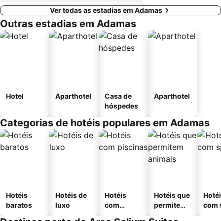
Ver todas as estadias em Adamas
Outras estadias em Adamas
Hotel
Aparthotel
Casa de
Aparthotel
hóspedes
Categorias de hotéis populares em Adamas
Hotéis
Hotéis de
Hotéis
Hotéis que
Hoté
baratos
luxo
com
permitem
com 
piscinas
animais