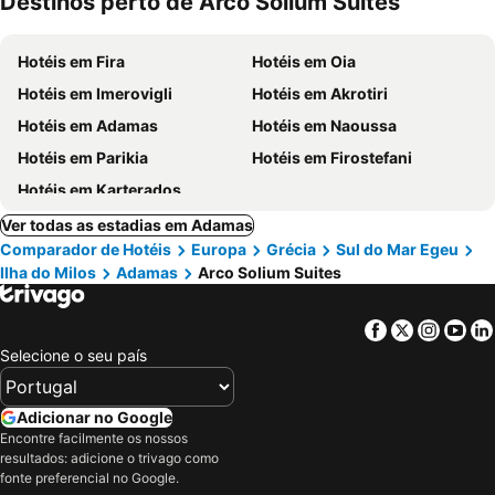
Destinos perto de Arco Solium Suites
Hotéis em Fira
Hotéis em Oia
Hotéis em Imerovigli
Hotéis em Akrotiri
Hotéis em Adamas
Hotéis em Naoussa
Hotéis em Parikia
Hotéis em Firostefani
Hotéis em Karterados
Ver todas as estadias em Adamas
Comparador de Hotéis
Europa
Grécia
Sul do Mar Egeu
Ilha do Milos
Adamas
Arco Solium Suites
Facebook
Twitter
Insta
Yo
Selecione o seu país
Adicionar no Google
Encontre facilmente os nossos
resultados: adicione o trivago como
fonte preferencial no Google.