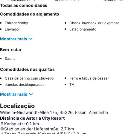
Todas as comodidades
Comodidades do alojamento
Entrada/lobby
Check-in/check-out expresso
Elevador
Estacionamento
Mostrar mais
Bem-estar
Sauna
Comodidades nos quartos
Casa de banho com chuveiro
Ferro e tábua de passar
Janelas desbloqueadas
TV
Mostrar mais
Localização
Wilhelm-Nieswandt-Allee 175, 45326, Essen, Alemanha
Distância de Astoria City Resort
Karlsplatz
:
0.1
km
Stadion an der Hafenstraße
:
2.7
km
Zeche Zollverein (Schacht 4/5/11)
:
2.9
km