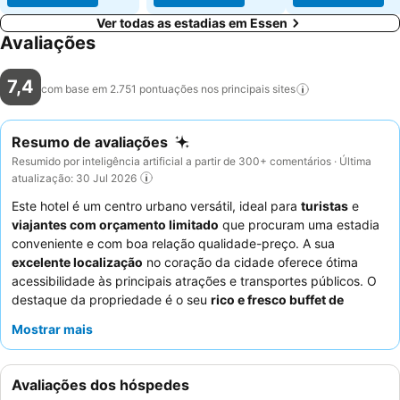
Ver todas as estadias em Essen
Avaliações
7,4
com base em 2.751 pontuações nos principais
sites
Resumo de avaliações
Resumido por inteligência artificial a partir de 300+ comentários · Última
atualização: 30 Jul 2026
Este hotel é um centro urbano versátil, ideal para
turistas
e
viajantes com orçamento limitado
que procuram uma estadia
conveniente e com boa relação qualidade-preço. A sua
excelente localização
no coração da cidade oferece ótima
acessibilidade às principais atrações e transportes públicos. O
destaque da propriedade é o seu
rico e fresco buffet de
pequeno-almoço
, consistentemente elogiado pelos hóspedes
Mostrar mais
pela sua variedade e qualidade. Os hóspedes elogiam
consistentemente os funcionários pela sua
simpatia,
prestabilidade e atenção
, garantindo uma experiência positiva,
Avaliações dos hóspedes
apesar dos desafios ocasionais no check-in. Para uma estadia