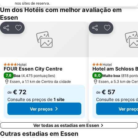
nos sites de reserva.
Oberkassel
Bismarck
Um dos Hotéis com melhor avaliação em
Essen
Werden
Dortmund Convention Center
Dortmund Zoo
Königsallee
Partilhar
Adicionar aos favoritos
Partilhar
Adicionar aos
Oberbilk
Benrath
Bahnhof Bocholt
Bredeney
Movie Park
Bochum Total festival
Hauptbahnhof Duisburg
Dellviertel
Hotel
Hotel
4 Estrelas
3 Estrelas
FOUR Essen City Centre
Hotel am Schloss 
Loh
Dortmunder U
7,6
8,0
Boa
(
4.475 pontuações
)
Muito boa
(
818 pont
HCC Harenberg City-Center
Boot
Essen, a 1.1 km de Centro da cidade
Essen, a 5.3 km de Cen
€ 72
€ 57
de
de
Consulte os preços de
1 site
Consulte os preços 
Ver preços
Ver preç
Ver todas as estadias em Essen
Outras estadias em Essen