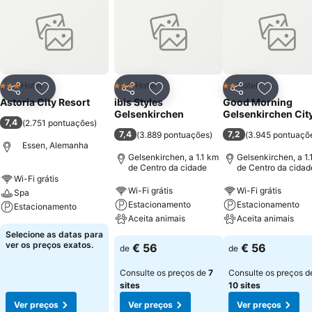
Hotel
Hotel
Hotel
3 Estrelas
3 Estrelas
2 Estrelas
Partilhar
Adicionar aos favoritos
Partilhar
Adicionar aos favoritos
Partilhar
Adicionar
Astoria City Resort
ibis Styles
Good Morning
Gelsenkirchen
Gelsenkirchen Cit
7,4
(
2.751 pontuações
)
7,4
7,2
(
3.889 pontuações
)
(
3.945 pontuaçõ
Essen, Alemanha
Gelsenkirchen, a 1.1 km
Gelsenkirchen, a 1.
de Centro da cidade
de Centro da cidad
Wi-Fi grátis
Wi-Fi grátis
Wi-Fi grátis
Spa
Estacionamento
Estacionamento
Estacionamento
Aceita animais
Aceita animais
Selecione as datas para
ver os preços exatos.
€ 56
€ 56
de
de
Consulte os preços de
7
Consulte os preços d
sites
10 sites
Ver preços
Ver preços
Ver preços