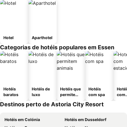
Hotel
Aparthotel
Categorias de hotéis populares em Essen
Hotéis
Hotéis de
Hotéis que
Hotéis
Hoté
baratos
luxo
permitem
com spa
com
animais
esta
Destinos perto de Astoria City Resort
ment
Hotéis em Colónia
Hotéis em Dusseldorf