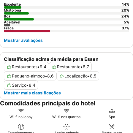
mais tranquila, os hóspedes devem solicitar um quarto virado
Excelente
14
%
para o pátio interior, que também dispõe de um charmoso lago
Muito boa
20
%
com peixes e oferece
Boa
estacionamento gratuito
.
24
%
Aceitável
5
%
Fraca
37
%
Mostrar avaliações
Classificação acima da média para Essen
Restaurantes
•
9,4
Restaurante
•
8,7
Pequeno-almoço
•
8,6
Localização
•
8,5
Serviço
•
8,4
Mostrar mais classificações
Comodidades principais do hotel
Wi-fi no lobby
Wi-fi nos quartos
Spa
Estacionamento
Aceita animais
Restaurante