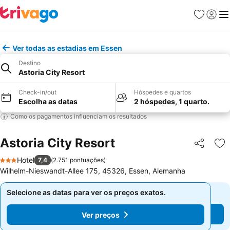
Favoritos
Iniciar
Me
Ver todas as estadias em Essen
Destino
Astoria City Resort
Check-in/out
Hóspedes e quartos
Escolha as datas
2 hóspedes, 1 quarto.
Como os pagamentos influenciam os resultados
Astoria City Resort
Partilhar
Ad
Hotel
7,4
(
2.751 pontuações
)
3 Estrelas
Wilhelm-Nieswandt-Allee 175, 45326, Essen, Alemanha
Selecione as datas para ver os preços exatos.
Selecione as datas para ver os preços exatos.
Ver preços
Ver preços