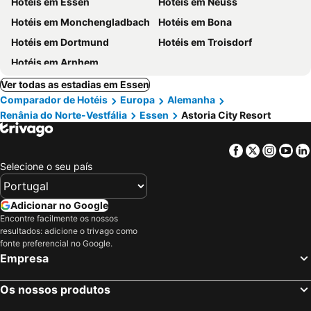
Hotéis em Essen
Hotéis em Neuss
Hotéis em Monchengladbach
Hotéis em Bona
Hotéis em Dortmund
Hotéis em Troisdorf
Hotéis em Arnhem
Ver todas as estadias em Essen
Comparador de Hotéis
Europa
Alemanha
Renânia do Norte-Vestfália
Essen
Astoria City Resort
Facebook
Twitter
Insta
Yo
Selecione o seu país
Adicionar no Google
Encontre facilmente os nossos
resultados: adicione o trivago como
fonte preferencial no Google.
Empresa
Os nossos produtos