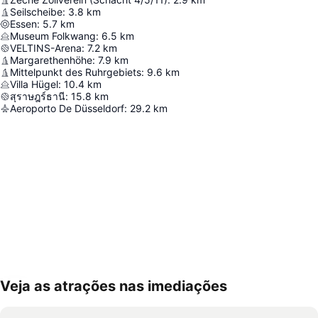
Seilscheibe
:
3.8
km
Essen
:
5.7
km
Museum Folkwang
:
6.5
km
VELTINS-Arena
:
7.2
km
Margarethenhöhe
:
7.9
km
Mittelpunkt des Ruhrgebiets
:
9.6
km
Villa Hügel
:
10.4
km
สุราษฎร์ธานี
:
15.8
km
Aeroporto De Düsseldorf
:
29.2
km
Veja as atrações nas imediações
Ampliar mapa