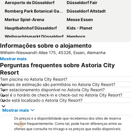
Aeroporto de Düsseldorf
Düsseldorf Fair
Romberg Park Botanical Gardens
Düsseldorf Altstadt
Merkur Spiel-Arena
Messe Essen
Hauptbahnhof Düsseldorf
Kids - Planet
Weihnachtsmarkt Düsseldorf
Hamborn
Informações sobre o alojamento
Altstadt
Dortmund Airport
Wilhelm-Nieswandt-Allee 175, 45326, Essen, Alemanha
Kaisergarten
Freisenbruch
Mostrar mais
Stockum
Museu ao Ar Livre de Baixo Rhenania em Grefrath
Perguntas frequentes sobre Astoria City
Movie Park Germany
Baerl
Resort
Kaiserswerth
Holthausen
Tem piscina no Astoria City Resort?
Animais de estimação são permitidos no Astoria City Resort?
Pista coberta de esqui Jever em Neuss
Hauptbahnhof Essen
Tem estacionamento disponível no Astoria City Resort?
Qual é o horário de check-in e check-out no Astoria City Resort?
Rüttenscheid
Arena auf Schalke
Onde está localizado o Astoria City Resort?
Equitana Equestrian Sports World Fair
Eisenbahnmuseum Bochum-Dahlhausen
Mostrar mais
Bahnhof Düsseldorf Flughafen
Westfalenstadion
Os preços e a disponibilidade que recebemos dos sites de reserva
PPP-Tage
Japan-Tag
mudam frequentemente. Como tal, pode haver diferenças entre as
ofertas que consulta no trivago e os preços que estão disponíveis
Düsseldorf Stadtmitte
Düsseldorf-Marathon