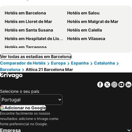
Hotéis em Barcelona
Hotéis em Salou
Hotéis em Lloret de Mar
Hotéis em Malgrat de Mar
Hotéis em Santa Susana
Hotéis em Calella
Hotéis em Hospitalet de Llobregat
Hotéis em Vilaseca
Hotéis em Tarragona
Ver todas as estadias em Barcelona
Comparador de Hotéis
Europa
Espanha
Catalunha
Barcelona
Attica 21 Barcelona Mar
Facebook
Twitter
Insta
Yo
Selecione o seu país
Adicionar no Google
Encontre facilmente os nossos
resultados: adicione o trivago como
fonte preferencial no Google.
Empresa