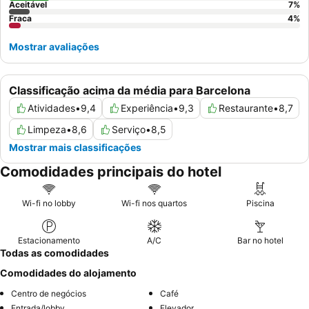
Aceitável
7
%
Fraca
4
%
Mostrar avaliações
Classificação acima da média para Barcelona
Atividades
•
9,4
Experiência
•
9,3
Restaurante
•
8,7
Limpeza
•
8,6
Serviço
•
8,5
Mostrar mais classificações
Comodidades principais do hotel
Wi-fi no lobby
Wi-fi nos quartos
Piscina
Estacionamento
A/C
Bar no hotel
Todas as comodidades
Comodidades do alojamento
Centro de negócios
Café
Entrada/lobby
Elevador