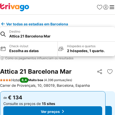
Favoritos
Iniciar
Me
Ver todas as estadias em Barcelona
Destino
Attica 21 Barcelona Mar
Check-in/out
Hóspedes e quartos
Escolha as datas
2 hóspedes, 1 quarto.
Como os pagamentos influenciam os resultados
Attica 21 Barcelona Mar
Partilhar
Ad
Hotel
8,4
Muito boa
(
4.396 pontuações
)
4 Estrelas
Carrer de Provençals, 10, 08019, Barcelona, Espanha
€ 134
€ 134
de
de
Consulte os preços de
15 sites
Consulte os preços de
15 sites
Ver preços
Ver preços