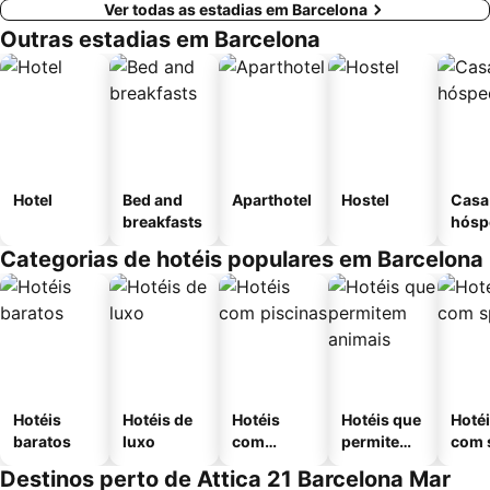
Ver todas as estadias em Barcelona
Outras estadias em Barcelona
Hotel
Bed and
Aparthotel
Hostel
Casa
breakfasts
hósp
Categorias de hotéis populares em Barcelona
Hotéis
Hotéis de
Hotéis
Hotéis que
Hoté
baratos
luxo
com
permitem
com 
piscinas
animais
Destinos perto de Attica 21 Barcelona Mar