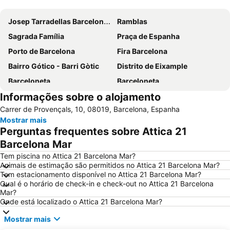
Ampliar mapa
Josep Tarradellas Barcelona–El Prat Airport
Ramblas
Sagrada Família
Praça de Espanha
Porto de Barcelona
Fira Barcelona
Bairro Gótico - Barri Gòtic
Distrito de Eixample
Barceloneta
Barceloneta
Informações sobre o alojamento
Estádio Olímpico de Montjuïc
Camp Nou
Carrer de Provençals, 10, 08019, Barcelona, Espanha
Estació de Sants
Palácio Sant Jordi
Mostrar mais
Praça Catalunha
Sagrada Família Metro Station
Perguntas frequentes sobre Attica 21
La Dreta de l'Eixample
Barcelona Sants Metro Station
Barcelona Mar
Metrô de Barcelona
Plaza Catalunya
Tem piscina no Attica 21 Barcelona Mar?
Animais de estimação são permitidos no Attica 21 Barcelona Mar?
Aeroport T1 Metro Station
Ciutat Vella
Tem estacionamento disponível no Attica 21 Barcelona Mar?
Qual é o horário de check-in e check-out no Attica 21 Barcelona
Catedral Basílica de Barcelona
Estació de Plaça Catalunya
Mar?
Gràcia
Passeio de Gràcia
Onde está localizado o Attica 21 Barcelona Mar?
Circuit de Catalunya
Parque do centro de Poblenou
Mostrar mais
El Poblenou
El Born