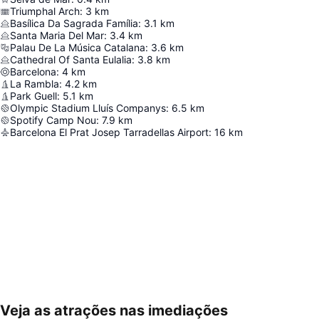
Triumphal Arch
:
3
km
Basílica Da Sagrada Família
:
3.1
km
Santa Maria Del Mar
:
3.4
km
Palau De La Música Catalana
:
3.6
km
Cathedral Of Santa Eulalia
:
3.8
km
Barcelona
:
4
km
La Rambla
:
4.2
km
Park Guell
:
5.1
km
Olympic Stadium Lluís Companys
:
6.5
km
Spotify Camp Nou
:
7.9
km
Barcelona El Prat Josep Tarradellas Airport
:
16
km
Veja as atrações nas imediações