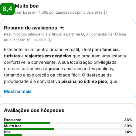
Muito boa
8,4
com base em 4.396 pontuações nos principais
sites
Resumo de avaliações
Resumido por inteligência artificial a partir de 600+ comentários · Última
atualização: 30 Jul 2026
Este hotel é um centro urbano versátil, ideal para
famílias
,
turistas
e
viajantes em negócios
que procuram uma estadia
confortável e conveniente. A sua localização privilegiada
oferece fácil acesso à
praia
e aos transportes públicos,
tornando a exploração da cidade fácil. O destaque da
propriedade é a convidativa
piscina no último piso
, que
proporciona uma fuga refrescante com vistas panorâmicas. Os
Mostrar mais
hóspedes elogiam consistentemente os
funcionários
simpáticos e prestativos
e o excecional
buffet de pequeno-
almoço
, que apresenta uma vasta gama de opções, incluindo
Avaliações dos hóspedes
pastelaria fresca e diversas opções dietéticas. Para um conforto
ideal, considere pedir um quarto num andar superior para
Excelente
36
%
melhores vistas e privacidade.
Muito boa
39
%
Boa
14
%