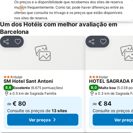
Os preços e a disponibilidade que recebemos dos sites de reserva
mudam frequentemente. Como tal, pode haver diferenças entre as
La Salut
Sants
ofertas que consulta no trivago e os preços que estão disponíveis
Parque do Forum
Casino de Barcelona
nos sites de reserva.
Um dos Hotéis com melhor avaliação em
Parque da Ciutadella
Mar Bella
Barcelona
Montjuïc
Casa Batlló
Arco do Triunfo
Recinto Ferial Gran Vía
Partilhar
Adicionar aos favoritos
Partilhar
Adicionar aos
Distrito Sarrià-Sant Gervasi
Raval
Sants-Montjuïc
Sant Martí
Marina Port Vell
Unesco Rock Art Of The Mediterranean Basin On The Iberian Peninsula
L'Antiga Esquerra de l'Eixample
Hotel
Mercado da Boqueria
Hotel
3 Estrelas
3 Estrelas
SM Hotel Sant Antoni
HOTEL SAGRADA F
Universidade de Barcelona
Gran Via de les Corts Catalans
8,6
8,0
Excelente
(
6.675 pontuações
)
Muito boa
(
5.038 po
a 0.5 km de Sagrada Família
a 0.3 km de Sagrada F
€ 80
€ 84
de
de
Consulte os preços de
13 sites
Consulte os preços 
Ver preços
Ver preç