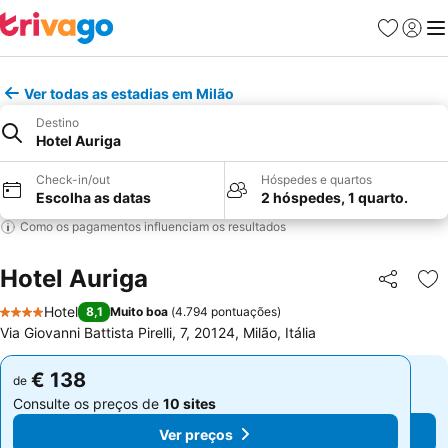
Favoritos
Iniciar
Me
Ver todas as estadias em Milão
Destino
Hotel Auriga
Check-in/out
Hóspedes e quartos
Escolha as datas
2 hóspedes, 1 quarto.
Como os pagamentos influenciam os resultados
Hotel Auriga
Partilhar
Ad
Hotel
8,1
Muito boa
(
4.794 pontuações
)
4 Estrelas
Via Giovanni Battista Pirelli, 7, 20124, Milão, Itália
€ 138
€ 138
de
de
Consulte os preços de
10 sites
Consulte os preços de
10 sites
Ver preços
Ver preços