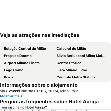
Veja as atrações nas imediações
Ampliar mapa
Estação Central de Milão
Catedral de Milão
Praça de Duomo
Silvio Berlusconi Milan Malpensa Airport
Airport Milano Linate
Centro Storico
Lago Como
Fiera Milano - Rho
Brera
Centrale Metro Station
Informações sobre o alojamento
Aeroporto Orio al Serio
Navigli
Via Giovanni Battista Pirelli, 7, 20124, Milão, Itália
Cidade Alta de Bérgamo
Stazione di Bergamo
Mostrar mais
San Siro
Stazione Porta Garibaldi
Perguntas frequentes sobre Hotel Auriga
Lampugnano Metro Station
Teatro alla Scala
Tem piscina no Hotel Auriga?