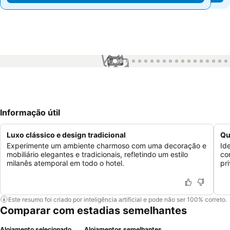
1 / 90
Informação útil
Luxo clássico e design tradicional
Qu
Experimente um ambiente charmoso com uma decoração e
Id
mobiliário elegantes e tradicionais, refletindo um estilo
co
milanês atemporal em todo o hotel.
pr
Este resumo foi criado por inteligência artificial e pode não ser 100% correto.
Comparar com estadias semelhantes
Alojamento selecionado
Alojamentos semelhantes