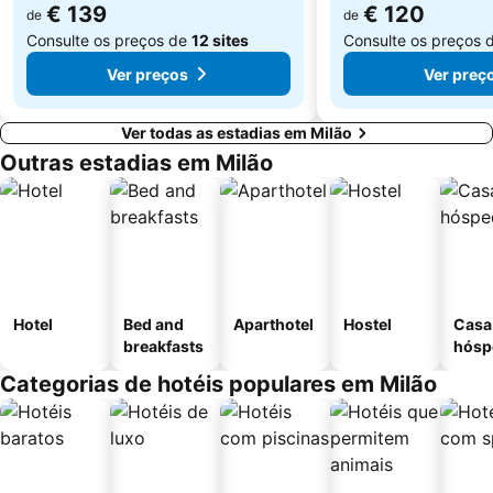
€ 139
€ 120
de
de
Consulte os preços de
12 sites
Consulte os preços 
Ver preços
Ver preç
Ver todas as estadias em Milão
Outras estadias em Milão
Hotel
Bed and
Aparthotel
Hostel
Casa
breakfasts
hósp
Categorias de hotéis populares em Milão