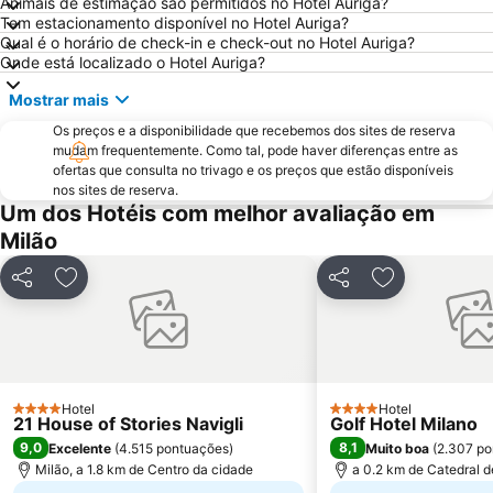
Animais de estimação são permitidos no Hotel Auriga?
San Siro Stadio Metro Station
Autodromo Nazionale Monza
Tem estacionamento disponível no Hotel Auriga?
Cadorna – Triennale Metro Station
Porta Romana
Qual é o horário de check-in e check-out no Hotel Auriga?
Onde está localizado o Hotel Auriga?
Porta Garibaldi
Porta Venezia
Mostrar mais
Galeria Vittorio Emanuele II
Porto Como
Os preços e a disponibilidade que recebemos dos sites de reserva
FieraMilano
Lampugnano
mudam frequentemente. Como tal, pode haver diferenças entre as
Museo del Duomo di Milano
Funicolare di Città Alta
ofertas que consulta no trivago e os preços que estão disponíveis
nos sites de reserva.
Teatro Sociale Como
Garibaldi Metro Station
Um dos Hotéis com melhor avaliação em
Boccaleone
Teatro dal Verme
Milão
Via Montenapoleone
Bicocca
Partilhar
Adicionar aos favoritos
Partilhar
Adicionar aos
San Siro Ippodromo Metro Station
Castelo Sforzeco
Stazione Milano Lambrate
Porta Genova
Zara Metro Station
Bovisa
Assago Milanofiori Forum Metro Station
Università di Pavia
Hotel
Hotel
4 Estrelas
4 Estrelas
21 House of Stories Navigli
Golf Hotel Milano
Isola
Porta Venezia Metro Station
9,0
8,1
Excelente
(
4.515 pontuações
)
Muito boa
(
2.307 po
Moscova Metro Station
Città Studi
Milão, a 1.8 km de Centro da cidade
a 0.2 km de Catedral d
Duomo Metro Station
Lambrate