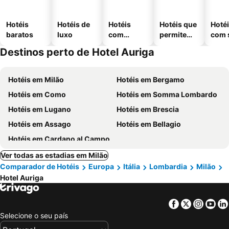
Hotéis
Hotéis de
Hotéis
Hotéis que
Hoté
baratos
luxo
com
permitem
com 
piscinas
animais
Destinos perto de Hotel Auriga
Hotéis em Milão
Hotéis em Bergamo
Hotéis em Como
Hotéis em Somma Lombardo
Hotéis em Lugano
Hotéis em Brescia
Hotéis em Assago
Hotéis em Bellagio
Hotéis em Cardano al Campo
Ver todas as estadias em Milão
Comparador de Hotéis
Europa
Itália
Lombardia
Milão
Hotel Auriga
Facebook
Twitter
Insta
Yo
Selecione o seu país