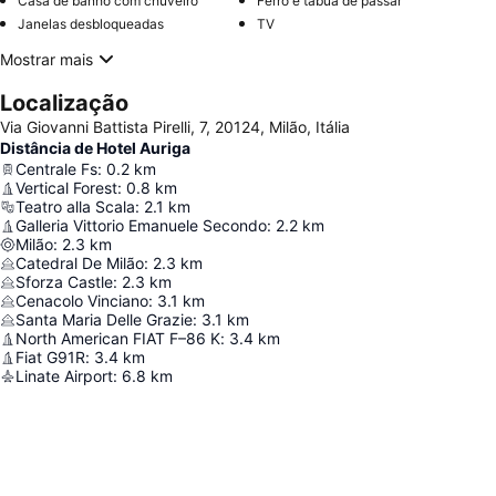
Casa de banho com chuveiro
Ferro e tábua de passar
Janelas desbloqueadas
TV
Mostrar mais
Localização
Via Giovanni Battista Pirelli, 7, 20124, Milão, Itália
Distância de Hotel Auriga
Centrale Fs
:
0.2
km
Vertical Forest
:
0.8
km
Teatro alla Scala
:
2.1
km
Galleria Vittorio Emanuele Secondo
:
2.2
km
Milão
:
2.3
km
Catedral De Milão
:
2.3
km
Sforza Castle
:
2.3
km
Cenacolo Vinciano
:
3.1
km
Santa Maria Delle Grazie
:
3.1
km
North American FIAT F–86 K
:
3.4
km
Fiat G91R
:
3.4
km
Linate Airport
:
6.8
km