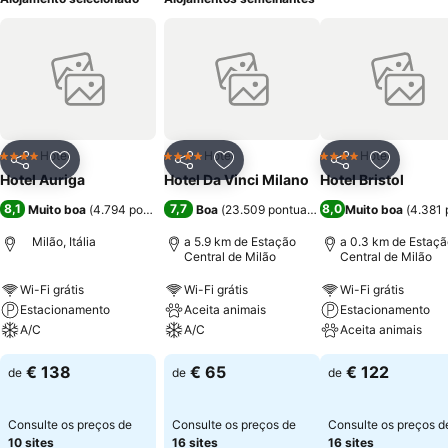
Hotel
Hotel
Hotel
4 Estrelas
4 Estrelas
4 Estrelas
Partilhar
Adicionar aos favoritos
Partilhar
Adicionar aos favoritos
Partilhar
Adicionar
Hotel Auriga
Hotel Da Vinci Milano
Hotel Bristol
8,1
7,7
8,0
Muito boa
(
4.794 pontuações
)
Boa
(
23.509 pontuações
)
Muito boa
(
4.381 
Milão, Itália
a 5.9 km de Estação
a 0.3 km de Estaçã
Central de Milão
Central de Milão
Wi-Fi grátis
Wi-Fi grátis
Wi-Fi grátis
Estacionamento
Aceita animais
Estacionamento
A/C
A/C
Aceita animais
€ 138
€ 65
€ 122
de
de
de
Consulte os preços de
Consulte os preços de
Consulte os preços d
10 sites
16 sites
16 sites