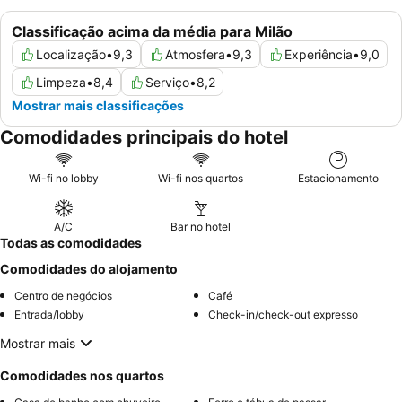
Classificação acima da média para Milão
Localização
•
9,3
Atmosfera
•
9,3
Experiência
•
9,0
Limpeza
•
8,4
Serviço
•
8,2
Mostrar mais classificações
Comodidades principais do hotel
Wi-fi no lobby
Wi-fi nos quartos
Estacionamento
A/C
Bar no hotel
Todas as comodidades
Comodidades do alojamento
Centro de negócios
Café
Entrada/lobby
Check-in/check-out expresso
Mostrar mais
Comodidades nos quartos