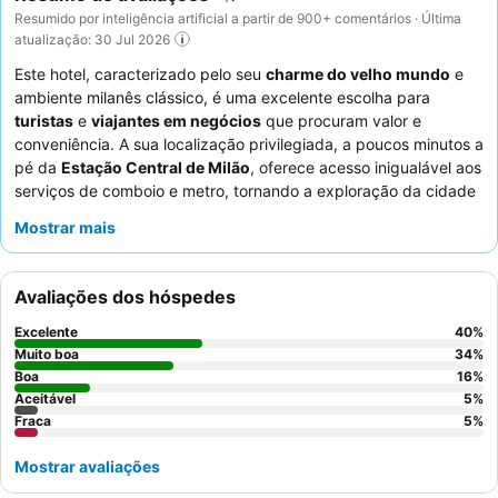
Resumido por inteligência artificial a partir de 900+ comentários · Última
atualização: 30 Jul 2026
Este hotel, caracterizado pelo seu
charme do velho mundo
e
ambiente milanês clássico, é uma excelente escolha para
turistas
e
viajantes em negócios
que procuram valor e
conveniência. A sua localização privilegiada, a poucos minutos a
pé da
Estação Central de Milão
, oferece acesso inigualável aos
serviços de comboio e metro, tornando a exploração da cidade
fácil. O hotel dispõe de
quartos espaçosos
com camas
Mostrar mais
confortáveis, garantindo uma estadia tranquila. Os hóspedes
elogiam consistentemente os
funcionários atenciosos e
prestativos
e o diversificado
buffet de pequeno-almoço
, que
Avaliações dos hóspedes
inclui café feito na hora. Para aqueles que priorizam um
ambiente tranquilo, recomenda-se solicitar um quarto virado
Excelente
40
%
para o jardim.
Muito boa
34
%
Boa
16
%
Aceitável
5
%
Fraca
5
%
Mostrar avaliações