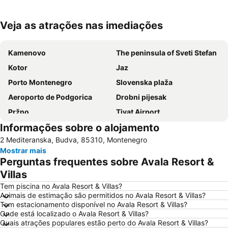
Veja as atrações nas imediações
Ampliar mapa
Kamenovo
The peninsula of Sveti Stefan
Kotor
Jaz
Porto Montenegro
Slovenska plaža
Aeroporto de Podgorica
Drobni pijesak
Pržno
Tivat Airport
Informações sobre o alojamento
Mogren Plaza
Rafailovići
2 Mediteranska, Budva, 85310, Montenegro
Plavi Horizont
Rijeka Crnojevića
Mostrar mais
Porto
Žanjice
Perguntas frequentes sobre Avala Resort &
Stari Bar
Villas
Tem piscina no Avala Resort & Villas?
Animais de estimação são permitidos no Avala Resort & Villas?
Tem estacionamento disponível no Avala Resort & Villas?
Onde está localizado o Avala Resort & Villas?
Quais atrações populares estão perto do Avala Resort & Villas?