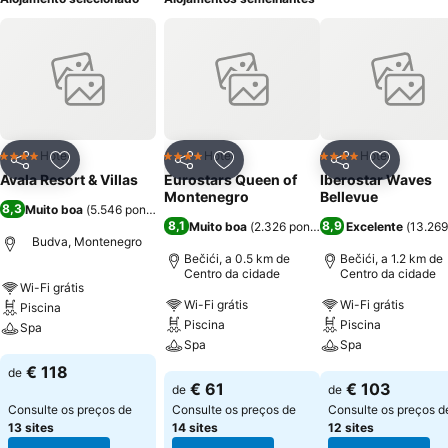
Hotel
Hotel
Hotel
4 Estrelas
4 Estrelas
4 Estrelas
Partilhar
Adicionar aos favoritos
Partilhar
Adicionar aos favoritos
Partilhar
Adicionar
Avala Resort & Villas
Eurostars Queen of
Iberostar Waves
Montenegro
Bellevue
8,3
Muito boa
(
5.546 pontuações
)
8,1
8,9
Muito boa
(
2.326 pontuações
Excelente
)
(
13.269
Budva, Montenegro
Bečići, a 0.5 km de
Bečići, a 1.2 km de
Centro da cidade
Centro da cidade
Wi-Fi grátis
Wi-Fi grátis
Wi-Fi grátis
Piscina
Piscina
Piscina
Spa
Spa
Spa
Ver preços
€ 118
de
Ver preços
Ver preços
€ 61
€ 103
de
de
Consulte os preços de
Consulte os preços de
Consulte os preços d
13 sites
14 sites
12 sites