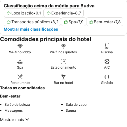
Classificação acima da média para Budva
Localização
•
9,1
Experiência
•
8,7
Transportes públicos
•
8,2
Spa
•
7,9
Bem-estar
•
7,8
Mostrar mais classificações
Comodidades principais do hotel
Wi-fi no lobby
Wi-fi nos quartos
Piscina
Spa
Estacionamento
A/C
Restaurante
Bar no hotel
Ginásio
Todas as comodidades
Bem-estar
Salão de beleza
Sala de vapor
Massagens
Sauna
Mostrar mais