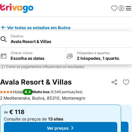
Favoritos
Iniciar
Me
Ver todas as estadias em Budva
Destino
Avala Resort & Villas
Check-in/out
Hóspedes e quartos
Escolha as datas
2 hóspedes, 1 quarto.
Como os pagamentos influenciam os resultados
Avala Resort & Villas
Partilhar
Ad
Hotel
8,3
Muito boa
(
5.546 pontuações
)
4 Estrelas
2 Mediteranska, Budva, 85310, Montenegro
€ 118
€ 118
de
de
Consulte os preços de
13 sites
Consulte os preços de
13 sites
Ver preços
Ver preços