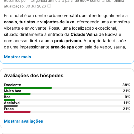
Resumido por inteligência artificial a partir de 600+ comentários · Última
atualização: 30 Jul 2026
Este hotel é um centro urbano versátil que atende igualmente a
casais
,
turistas
e
viajantes de luxo
, oferecendo uma atmosfera
vibrante e envolvente. Possui uma localização excecional,
situado diretamente à entrada da
Cidade Velha
de Budva e
com acesso direto a uma
praia privada
. A propriedade dispõe
de uma impressionante
área de spa
com sala de vapor, sauna,
jacuzzi e piscina interior, além de duas piscinas exteriores,
Mostrar mais
incluindo uma notável piscina infinita com vistas panorâmicas.
Os hóspedes elogiam consistentemente o
buffet de pequeno-
almoço
pela sua vasta seleção e a
equipa do bar da piscina
Avaliações dos hóspedes
pelo seu serviço simpático e eficiente. Para uma experiência
verdadeiramente melhorada, considere reservar um quarto com
Excelente
38
%
vistas deslumbrantes para o mar
a partir de uma varanda
Muito boa
21
%
privada.
Boa
9
%
Aceitável
11
%
Fraca
21
%
Mostrar avaliações