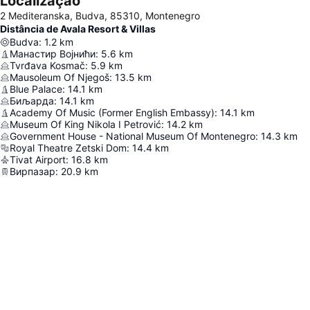
Localização
2 Mediteranska, Budva, 85310, Montenegro
Distância de Avala Resort & Villas
Budva
:
1.2
km
Манастир Војнићи
:
5.6
km
Tvrđava Kosmač
:
5.9
km
Mausoleum Of Njegoš
:
13.5
km
Blue Palace
:
14.1
km
Биљарда
:
14.1
km
Academy Of Music (Former English Embassy)
:
14.1
km
Museum Of King Nikola I Petrović
:
14.2
km
Government House - National Museum Of Montenegro
:
14.3
km
Royal Theatre Zetski Dom
:
14.4
km
Tivat Airport
:
16.8
km
Вирпазар
:
20.9
km