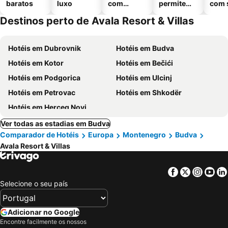
baratos
luxo
com
permitem
com 
piscinas
animais
Destinos perto de Avala Resort & Villas
Hotéis em Dubrovnik
Hotéis em Budva
Hotéis em Kotor
Hotéis em Bečići
Hotéis em Podgorica
Hotéis em Ulcinj
Hotéis em Petrovac
Hotéis em Shkodër
Hotéis em Herceg Novi
Ver todas as estadias em Budva
Comparador de Hotéis
Europa
Montenegro
Budva
Avala Resort & Villas
Facebook
Twitter
Insta
Yo
Selecione o seu país
Adicionar no Google
Encontre facilmente os nossos