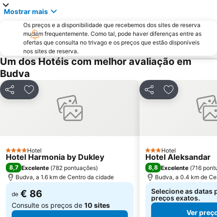
Mostrar mais
Os preços e a disponibilidade que recebemos dos sites de reserva
mudam frequentemente. Como tal, pode haver diferenças entre as
ofertas que consulta no trivago e os preços que estão disponíveis
nos sites de reserva.
Um dos Hotéis com melhor avaliação em
Budva
Partilhar
Adicionar aos favoritos
Partilhar
Adicionar aos
Hotel
Hotel
4 Estrelas
3 Estrelas
Hotel Harmonia by Dukley
Hotel Aleksandar
8,7
8,8
Excelente
(
782 pontuações
)
Excelente
(
716 pont
Budva, a 1.6 km de Centro da cidade
Budva, a 0.4 km de Ce
Selecione as datas 
€ 86
de
preços exatos.
Consulte os preços de
10 sites
Ver preç