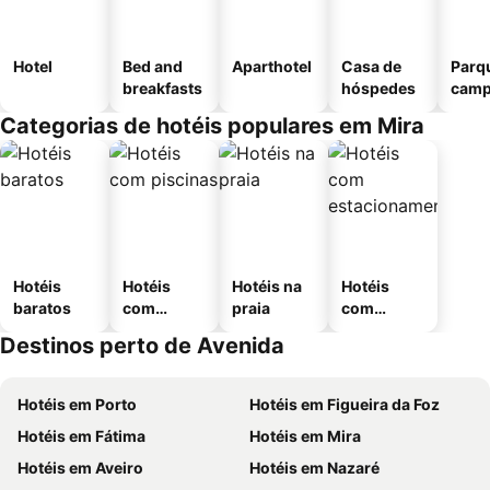
Hotel
Bed and
Aparthotel
Casa de
Parq
breakfasts
hóspedes
camp
Categorias de hotéis populares em Mira
Hotéis
Hotéis
Hotéis na
Hotéis
baratos
com
praia
com
piscinas
estaciona
Destinos perto de Avenida
mento
Hotéis em Porto
Hotéis em Figueira da Foz
Hotéis em Fátima
Hotéis em Mira
Hotéis em Aveiro
Hotéis em Nazaré