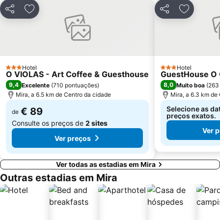
Estádio Cidade de Coimbra
Praia da Claridade
Partilhar
Adicionar aos favoritos
Partilhar
Adicionar
Parque Aquático Vaga Splash
Cascata da Cabreia
Praia da Leirosa
Praça da República
Estação de Comboios de Coimbra A
Ruínas de Conímbriga
Piscina de Celas
São Jacinto Beach
Hotel
Hotel
3 Estrelas
3 Estrelas
Praia Fluvial do Reconquinho
Lagoa da Barrinha de Mira
O VIOLAS - Art Coffee & Guesthouse
GuestHouse O
9,4
8,0
Excelente
(
710 pontuações
)
Muito boa
(
263
Convento Santa Cruz do Buçaco
Praia da Tamargueira
Mira, a 6.5 km de Centro da cidade
Mira, a 6.3 km de
Casino Oceano
Murtinheira Beach
Selecione as da
€ 89
de
de Estarreja
Moliceiro
preços exatos.
Consulte os preços de
2 sites
Ver 
Ver preços
Ver todas as estadias em Mira
Outras estadias em Mira