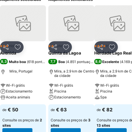
Hotel
Hotel
Hotel
3 Estrelas
2 Estrelas
4 Estrelas
Partilhar
Adicionar aos favoritos
Partilhar
Adicionar aos favoritos
Partilhar
Adicionar
Avenida
Quinta da Lagoa
Herdade Lago Real
8,3
7,7
8,6
Muito boa
(
618 pontuações
)
Boa
(
4.851 pontuações
)
Excelente
(
4.169 
Mira, Portugal
Mira, a 2.9 km de Centro
Mira, a 2.9 km de C
da cidade
da cidade
Wi-Fi grátis
Wi-Fi grátis
Wi-Fi grátis
Estacionamento
Piscina
Piscina
Aceita animais
Estacionamento
Spa
€ 50
€ 63
€ 82
de
de
de
Consulte os preços de
2
Consulte os preços de
3
Consulte os preços d
sites
sites
13 sites