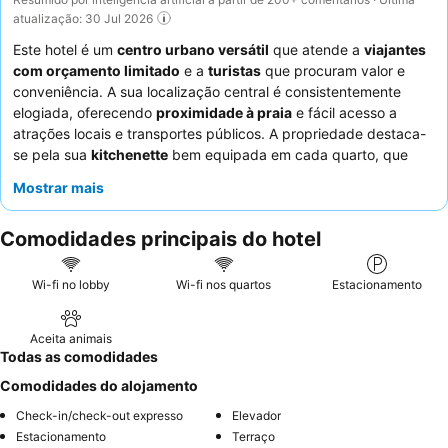
atualização: 30 Jul 2026
Este hotel é um
centro urbano versátil
que atende a
viajantes
com orçamento limitado
e a
turistas
que procuram valor e
conveniência. A sua localização central é consistentemente
elogiada, oferecendo
proximidade à praia
e fácil acesso a
atrações locais e transportes públicos. A propriedade destaca-
se pela sua
kitchenette
bem equipada em cada quarto, que
oferece comodidades essenciais como micro-ondas e frigorífico
Mostrar mais
para que os hóspedes possam preparar as suas próprias
refeições. Os hóspedes elogiam consistentemente os
Comodidades principais do hotel
funcionários excecionalmente simpáticos e prestativos
,
particularmente a equipa de limpeza, que contribui para uma
atmosfera acolhedora. Para uma estadia mais confortável, os
Wi-fi no lobby
Wi-fi nos quartos
Estacionamento
hóspedes recomendam solicitar quartos nos andares superiores
para mitigar potenciais problemas de ruído e humidade.
Aceita animais
Todas as comodidades
Comodidades do alojamento
Check-in/check-out expresso
Elevador
Estacionamento
Terraço