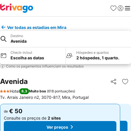
Favoritos
Iniciar
Me
Ver todas as estadias em Mira
Destino
Avenida
Check-in/out
Hóspedes e quartos
Escolha as datas
2 hóspedes, 1 quarto.
Como os pagamentos influenciam os resultados
Avenida
Partilhar
Ad
Hotel
8,3
Muito boa
(
618 pontuações
)
3 Estrelas
Tv. Arrais Janeiro n2, 3070-817, Mira, Portugal
€ 50
€ 50
de
de
Consulte os preços de
2 sites
Consulte os preços de
2 sites
Ver preços
Ver preços