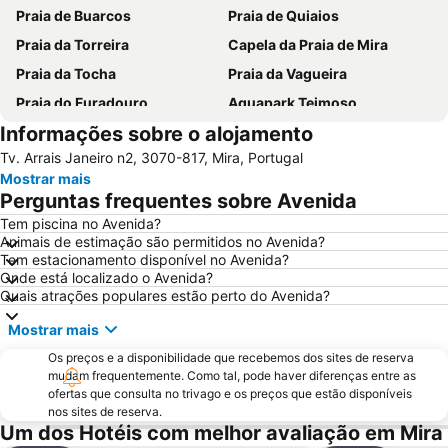
Praia de Buarcos
Praia de Quiaios
Praia da Torreira
Capela da Praia de Mira
Praia da Tocha
Praia da Vagueira
Praia do Furadouro
Aquapark Teimoso
Informações sobre o alojamento
Portugal dos Pequenitos
Lagoa da Pateira de Fermentelos
Tv. Arrais Janeiro n2, 3070-817, Mira, Portugal
Praia do Areão
Barragem da Aguieira
Mostrar mais
Relógio Beach
Praia do Cabedelo
Perguntas frequentes sobre Avenida
Ria de Aveiro
Paróquia Sagrada Família da Praia da Barra
Tem piscina no Avenida?
Animais de estimação são permitidos no Avenida?
Mata do Buçaco
Praia Fluvial dos Olhos da Fervença
Tem estacionamento disponível no Avenida?
Museu Militar do Buçaco
Universidade de Coimbra
Onde está localizado o Avenida?
Quais atrações populares estão perto do Avenida?
Universidade de Aveiro
Cova Gala Beach
Mostrar mais
Costa Nova Beach
Baixa de Coimbra
Os preços e a disponibilidade que recebemos dos sites de reserva
Figueira
Dunas de Sao Jacinto
mudam frequentemente. Como tal, pode haver diferenças entre as
Gafanha da Boa Hora Beach
Praia da Costa de Lavos
ofertas que consulta no trivago e os preços que estão disponíveis
nos sites de reserva.
Porto da Figueira da Foz
Farol da Barra
Um dos Hotéis com melhor avaliação em Mira