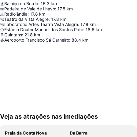
Baloiço da Borda
:
16.3
km
Padeira de Vale de Ílhavo
:
17.8
km
Radiolândia
:
17.8
km
Teatro da Vista Alegre
:
17.8
km
Laboratório Artes Teatro Vista Alegre
:
17.8
km
Estádio Doutor Manuel dos Santos Pato
:
18.6
km
Quintans
:
21.8
km
Aeroporto Francisco Sá Carneiro
:
88.4
km
Veja as atrações nas imediações
Ampliar mapa
Praia da Costa Nova
Da Barra