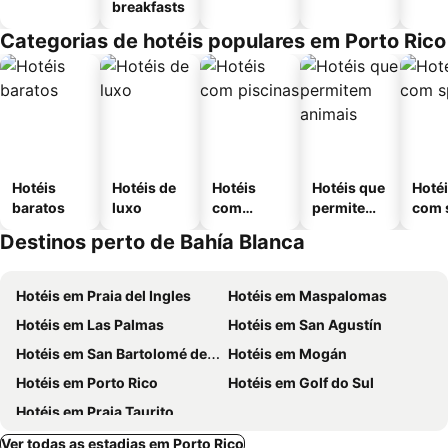
breakfasts
Categorias de hotéis populares em Porto Rico
Hotéis
Hotéis de
Hotéis
Hotéis que
Hoté
baratos
luxo
com
permitem
com 
piscinas
animais
Destinos perto de Bahía Blanca
Hotéis em Praia del Ingles
Hotéis em Maspalomas
Hotéis em Las Palmas
Hotéis em San Agustín
Hotéis em San Bartolomé de Tirajana
Hotéis em Mogán
Hotéis em Porto Rico
Hotéis em Golf do Sul
Hotéis em Praia Taurito
Ver todas as estadias em Porto Rico