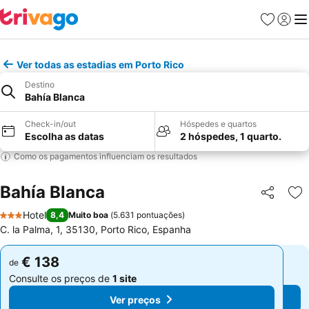
Favoritos
Iniciar
Me
Ver todas as estadias em Porto Rico
Destino
Bahía Blanca
Check-in/out
Hóspedes e quartos
Escolha as datas
2 hóspedes, 1 quarto.
Como os pagamentos influenciam os resultados
Bahía Blanca
Partilhar
Ad
Hotel
8,4
Muito boa
(
5.631 pontuações
)
3 Estrelas
C. la Palma, 1, 35130, Porto Rico, Espanha
€ 138
€ 138
de
de
Consulte os preços de
1 site
Consulte os preços de
1 site
Ver preços
Ver preços