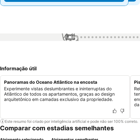
1 / 83
Informação útil
Panoramas do Oceano Atlântico na encosta
Pi
Experimente vistas deslumbrantes e ininterruptas do
Re
Atlântico de todos os apartamentos, graças ao design
te
arquitetônico em camadas exclusivo da propriedade.
en
da
Este resumo foi criado por inteligência artificial e pode não ser 100% correto.
Comparar com estadias semelhantes
Alojamento selecionado
Alojamentos semelhantes