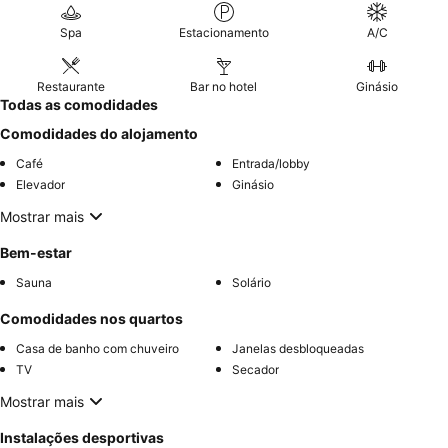
Spa
Estacionamento
A/C
Restaurante
Bar no hotel
Ginásio
Todas as comodidades
Comodidades do alojamento
Café
Entrada/lobby
Elevador
Ginásio
Mostrar mais
Bem-estar
Sauna
Solário
Comodidades nos quartos
Casa de banho com chuveiro
Janelas desbloqueadas
TV
Secador
Mostrar mais
Instalações desportivas