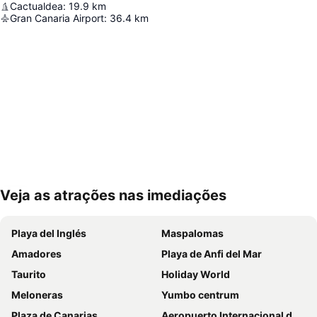
Cactualdea
:
19.9
km
Gran Canaria Airport
:
36.4
km
Veja as atrações nas imediações
Ampliar mapa
Playa del Inglés
Maspalomas
Amadores
Playa de Anfi del Mar
Taurito
Holiday World
Meloneras
Yumbo centrum
Plaza de Canarias
Aeropuerto Internacional de Gran Canaria