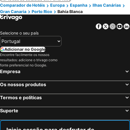
Comparador de Hotéis
Europa
Espanha
Ilhas Canárias
Gran Canaria
Porto Rico
Bahía Blanca
Facebook
Twitter
Insta
Yo
Selecione o seu país
Adicionar no Google
Encontre facilmente os nossos
resultados: adicione o trivago como
fonte preferencial no Google.
Empresa
Os nossos produtos
Termos e políticas
Suporte