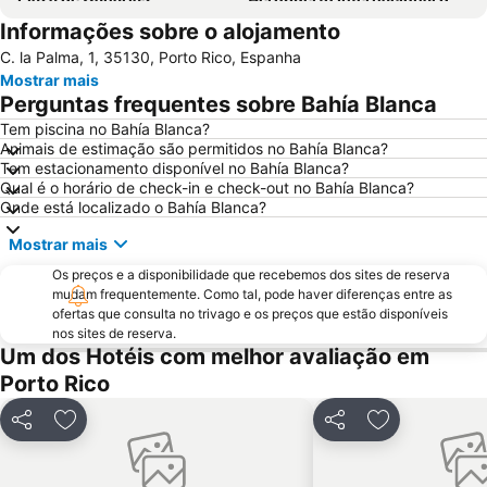
Informações sobre o alojamento
Gran Canaria Airport
As Canteras
C. la Palma, 1, 35130, Porto Rico, Espanha
Paseo por la playa de Las Canteras
Puerto Rico Beach
Mostrar mais
Dunas de Maspalomas
Las Palmas
Perguntas frequentes sobre Bahía Blanca
Centro Bulevard Monopol
Las Palmeras Golf Sport Urban Resort
Tem piscina no Bahía Blanca?
Animais de estimação são permitidos no Bahía Blanca?
Playa del Sol
Playa de Mogán
Tem estacionamento disponível no Bahía Blanca?
Lago Taurito Oasis
Vegueta
Qual é o horário de check-in e check-out no Bahía Blanca?
Onde está localizado o Bahía Blanca?
Porto de Mogán
Playa de San Agustín
Mostrar mais
Gran Casino Costa Meloneras
Playa de las Burras
Os preços e a disponibilidade que recebemos dos sites de reserva
Arinaga
Melenara
mudam frequentemente. Como tal, pode haver diferenças entre as
Paseo De Las Canteras
Thalasso
ofertas que consulta no trivago e os preços que estão disponíveis
nos sites de reserva.
Las Burras-Puerto Chico
Bahia Feliz
Um dos Hotéis com melhor avaliação em
Triana
Gay Pride
Porto Rico
Agua Dulce
Playa de Tufia
Partilhar
Adicionar aos favoritos
Partilhar
Adicionar aos
Carnaval de Las Palmas de Gran Canaria
Puerto de Mogan
Del Faro
Talasoterapia Canarias San Agustín