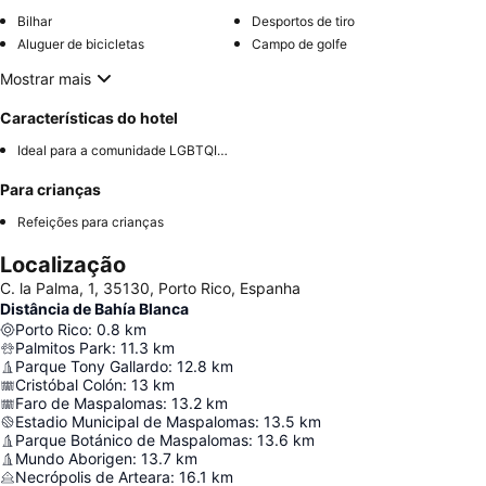
Bilhar
Desportos de tiro
Aluguer de bicicletas
Campo de golfe
Mostrar mais
Características do hotel
Ideal para a comunidade LGBTQIA+
Para crianças
Refeições para crianças
Localização
C. la Palma, 1, 35130, Porto Rico, Espanha
Distância de Bahía Blanca
Porto Rico
:
0.8
km
Palmitos Park
:
11.3
km
Parque Tony Gallardo
:
12.8
km
Cristóbal Colón
:
13
km
Faro de Maspalomas
:
13.2
km
Estadio Municipal de Maspalomas
:
13.5
km
Parque Botánico de Maspalomas
:
13.6
km
Mundo Aborigen
:
13.7
km
Necrópolis de Arteara
:
16.1
km