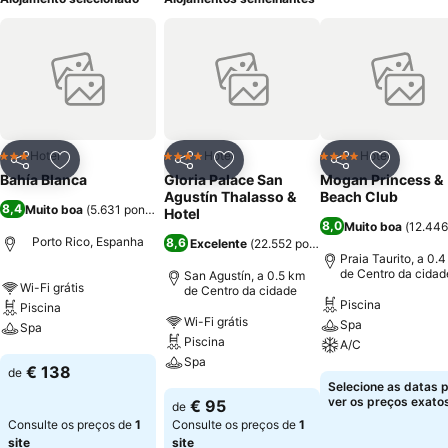
Hotel
Hotel
Hotel
3 Estrelas
4 Estrelas
4 Estrelas
Partilhar
Adicionar aos favoritos
Partilhar
Adicionar aos favoritos
Partilhar
Adicionar
Bahía Blanca
Gloria Palace San
Mogan Princess &
Agustín Thalasso &
Beach Club
8,4
Muito boa
(
5.631 pontuações
)
Hotel
8,0
Muito boa
(
12.446
Porto Rico, Espanha
8,6
Excelente
(
22.552 pontuações
)
Praia Taurito, a 0.
de Centro da cidad
San Agustín, a 0.5 km
Wi-Fi grátis
de Centro da cidade
Piscina
Piscina
Wi-Fi grátis
Spa
Spa
Piscina
A/C
Spa
Ver preços
€ 138
de
Ver preços
Selecione as datas 
Ver preços
ver os preços exatos
€ 95
de
Consulte os preços de
1
Consulte os preços de
1
site
site