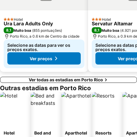
Orquídea Club Spa
Playa La Laja
Centro Comercial Las Ramblas Centro
Zona Comercial Calle Triana
Hotel
Hotel
3 Estrelas
Calabria
Qué ver en tres días
3 Estrelas
Ura Lara Adults Only
Servatur Altamar
8,1
8,1
Muito boa
(
855 pontuações
)
Muito boa
(
4.921 po
Arguineguín
Aqualand Maspalomas
Porto Rico, a 0.6 km de Centro da cidade
Porto Rico, a 0.9 km d
Playa de las Casillas
Faro de Maspalomas
Selecione as datas para ver os
Selecione as datas 
preços exatos.
preços exatos.
Ver preços
Ver preç
Ver todas as estadias em Porto Rico
Outras estadias em Porto Rico
Hotel
Bed and
Aparthotel
Resorts
Apar