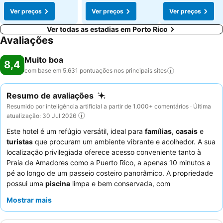
Ver preços
Ver preços
Ver preços
Ver todas as estadias em Porto Rico
Avaliações
Muito boa
8,4
com base em 5.631 pontuações nos principais
sites
Resumo de avaliações
Resumido por inteligência artificial a partir de 1.000+ comentários · Última
atualização: 30 Jul 2026
Este hotel é um refúgio versátil, ideal para
famílias
,
casais
e
turistas
que procuram um ambiente vibrante e acolhedor. A sua
localização privilegiada oferece acesso conveniente tanto à
Praia de Amadores como a Puerto Rico, a apenas 10 minutos a
pé ao longo de um passeio costeiro panorâmico. A propriedade
possui uma
piscina
limpa e bem conservada, com
espreguiçadeiras amplas, complementada por um funicular
Mostrar mais
distinto que facilita a deslocação pelo complexo em socalcos.
Os hóspedes elogiam consistentemente os
funcionários