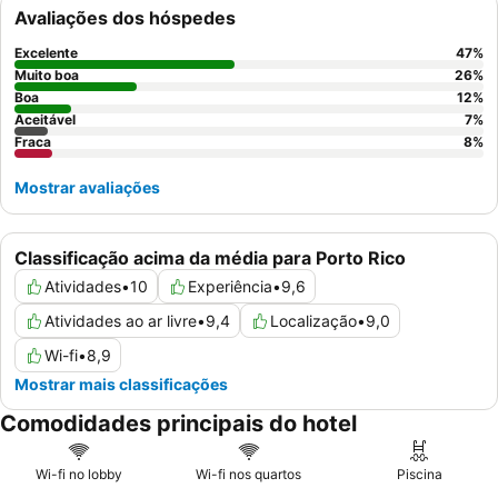
simpáticos e prestativos
, especialmente a equipa de
Avaliações dos hóspedes
animação, e o diversificado
buffet de pequeno-almoço
, que
frequentemente inclui batidos frescos e Cava aos domingos.
Excelente
47
%
Para uma experiência mais tranquila, considere solicitar um
Muito boa
26
%
quarto virado para o jardim.
Boa
12
%
Aceitável
7
%
Fraca
8
%
Mostrar avaliações
Classificação acima da média para Porto Rico
Atividades
•
10
Experiência
•
9,6
Atividades ao ar livre
•
9,4
Localização
•
9,0
Wi-fi
•
8,9
Mostrar mais classificações
Comodidades principais do hotel
Wi-fi no lobby
Wi-fi nos quartos
Piscina