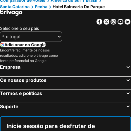
Comparador de Hotéis
América do Sul
Brasil
Santa Catarina
Penha
Hotel Balneario Do Parque
Facebook
Twitter
Insta
Yo
Selecione o seu país
Adicionar no Google
Encontre facilmente os nossos
resultados: adicione o trivago como
fonte preferencial no Google.
Empresa
Os nossos produtos
Termos e políticas
Suporte
Inicie sessão para desfrutar de