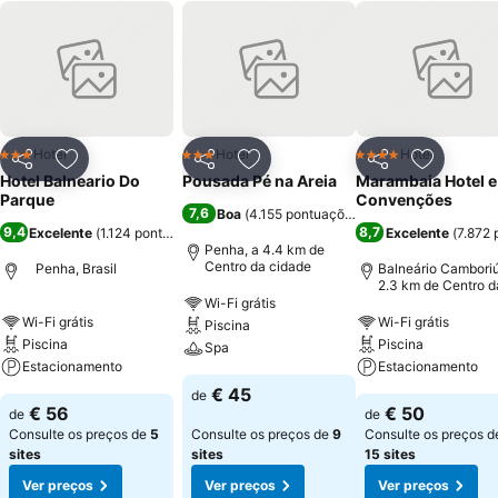
Hotel
Hotel
Hotel
3 Estrelas
3 Estrelas
4 Estrelas
Partilhar
Adicionar aos favoritos
Partilhar
Adicionar aos favoritos
Partilhar
Adicionar
Hotel Balneario Do
Pousada Pé na Areia
Marambaia Hotel e
Parque
Convenções
7,6
Boa
(
4.155 pontuações
)
9,4
8,7
Excelente
(
1.124 pontuações
)
Excelente
(
7.872 
Penha, a 4.4 km de
Centro da cidade
Penha, Brasil
Balneário Camboriú
2.3 km de Centro d
cidade
Wi-Fi grátis
Wi-Fi grátis
Wi-Fi grátis
Piscina
Piscina
Piscina
Spa
Estacionamento
Estacionamento
€ 45
de
€ 56
€ 50
de
de
Consulte os preços de
5
Consulte os preços de
9
Consulte os preços d
sites
sites
15 sites
Ver preços
Ver preços
Ver preços