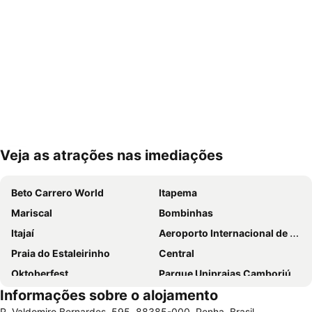
Veja as atrações nas imediações
Ampliar mapa
Beto Carrero World
Itapema
Mariscal
Bombinhas
Itajaí
Aeroporto Internacional de Navegantes
Praia do Estaleirinho
Central
Oktoberfest
Parque Unipraias Camboriú
Informações sobre o alojamento
Praia de Taquaras
Quatro ilhas
R. Valdomiro Bernardes, 595, 88385-000, Penha, Brasil