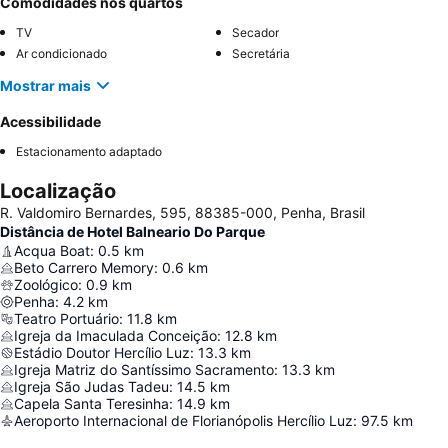
Comodidades nos quartos
TV
Secador
Ar condicionado
Secretária
Mostrar mais
Acessibilidade
Estacionamento adaptado
Localização
R. Valdomiro Bernardes, 595, 88385-000, Penha, Brasil
Distância de Hotel Balneario Do Parque
Acqua Boat
:
0.5
km
Beto Carrero Memory
:
0.6
km
Zoológico
:
0.9
km
Penha
:
4.2
km
Teatro Portuário
:
11.8
km
Igreja da Imaculada Conceição
:
12.8
km
Estádio Doutor Hercílio Luz
:
13.3
km
Igreja Matriz do Santíssimo Sacramento
:
13.3
km
Igreja São Judas Tadeu
:
14.5
km
Capela Santa Teresinha
:
14.9
km
Aeroporto Internacional de Florianópolis Hercílio Luz
:
97.5
km