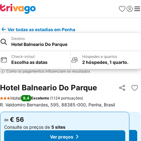
Favoritos
Iniciar
Me
Ver todas as estadias em Penha
Destino
Hotel Balneario Do Parque
Check-in/out
Hóspedes e quartos
Escolha as datas
2 hóspedes, 1 quarto.
Como os pagamentos influenciam os resultados
Hotel Balneario Do Parque
Partilhar
Ad
Hotel
9,4
Excelente
(
1.124 pontuações
)
3 Estrelas
R. Valdomiro Bernardes, 595, 88385-000, Penha, Brasil
€ 56
€ 56
de
de
Consulte os preços de
5 sites
Consulte os preços de
5 sites
Ver preços
Ver preços