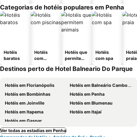
Categorias de hotéis populares em Penha
Hotéis
Hotéis
Hotéis que
Hotéis
Hotéi
baratos
com
permitem
com spa
praia
piscinas
animais
Destinos perto de Hotel Balneario Do Parque
Hotéis em Florianópolis
Hotéis em Balneário Camboriú
Hotéis em Bombinhas
Hotéis em Penha
Hotéis em Joinville
Hotéis em Blumenau
Hotéis em Itapema
Hotéis em Itajaí
Hotéis em Gaspar
Ver todas as estadias em Penha