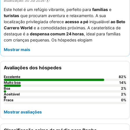
atualização: 30 Jul 2026
Este hotel é um refúgio vibrante, perfeito para
famílias
e
turistas
que procuram aventura e relaxamento. A sua
localização privilegiada oferece
acesso a pé
inigualável
ao Beto
Carrero World
e a comodidades próximas. A caraterística de
destaque é a
despensa comum 24 horas
, ideal para famílias
com crianças pequenas. Os hóspedes elogiam
consistentemente os
funcionários atenciosos
e o
delicioso e
Mostrar mais
variado buffet de pequeno-almoço
. Para a melhor experiência,
considere quartos nos andares inferiores se a mobilidade for
uma preocupação, uma vez que não há elevador.
Avaliações dos hóspedes
Excelente
82
%
Muito boa
14
%
Boa
2
%
Aceitável
2
%
Fraca
0
%
Mostrar avaliações