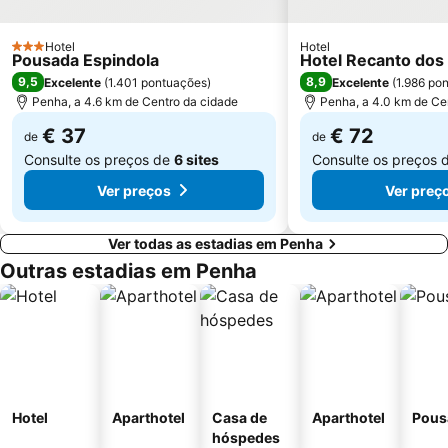
Hotel
Hotel
3 Estrelas
Pousada Espindola
Hotel Recanto dos
9,5
8,9
Excelente
(
1.401 pontuações
)
Excelente
(
1.986 po
Penha, a 4.6 km de Centro da cidade
Penha, a 4.0 km de Ce
€ 37
€ 72
de
de
Consulte os preços de
6 sites
Consulte os preços 
Ver preços
Ver preç
Ver todas as estadias em Penha
Outras estadias em Penha
Hotel
Aparthotel
Casa de
Aparthotel
Pous
hóspedes