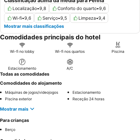
Classificação acima da média para Penha
Localização
•
9,8
Conforto do quarto
•
9,6
Wi-fi
•
9,6
Serviço
•
9,5
Limpeza
•
9,4
Mostrar mais classificações
Comodidades principais do hotel
Wi-fi no lobby
Wi-fi nos quartos
Piscina
Estacionamento
A/C
Todas as comodidades
Comodidades do alojamento
Máquinas de jogos/videojogos
Estacionamento
Piscina exterior
Receção 24 horas
Mostrar mais
Para crianças
Berço