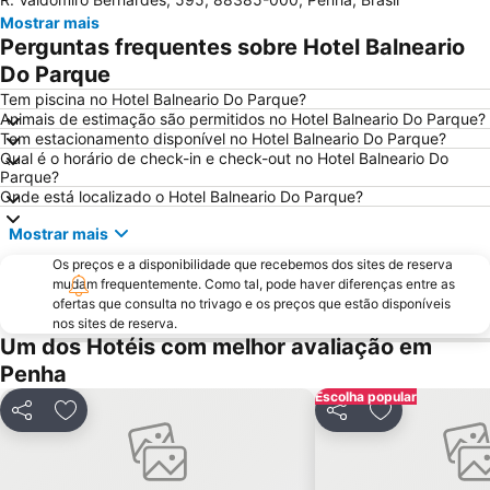
Estaleirinho
Travessia Balneário Camboriú
Mostrar mais
Carnamboriú
Laranjeiras
Perguntas frequentes sobre Hotel Balneario
Retiro dos Padres
Parque Vila Germânica
Do Parque
Sepultura
Tem piscina no Hotel Balneario Do Parque?
Animais de estimação são permitidos no Hotel Balneario Do Parque?
Tem estacionamento disponível no Hotel Balneario Do Parque?
Qual é o horário de check-in e check-out no Hotel Balneario Do
Parque?
Onde está localizado o Hotel Balneario Do Parque?
Mostrar mais
Os preços e a disponibilidade que recebemos dos sites de reserva
mudam frequentemente. Como tal, pode haver diferenças entre as
ofertas que consulta no trivago e os preços que estão disponíveis
nos sites de reserva.
Um dos Hotéis com melhor avaliação em
Penha
Escolha popular
Partilhar
Adicionar aos favoritos
Partilhar
Adicionar aos