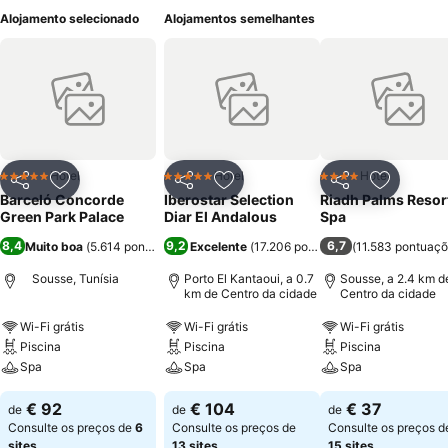
Alojamento selecionado
Alojamentos semelhantes
Hotel
Hotel
Hotel
5 Estrelas
5 Estrelas
4 Estrelas
Partilhar
Adicionar aos favoritos
Partilhar
Adicionar aos favoritos
Partilhar
Adicionar
Barceló Concorde
Iberostar Selection
Riadh Palms Resor
Green Park Palace
Diar El Andalous
Spa
8,4
9,2
6,7
Muito boa
(
5.614 pontuações
Excelente
)
(
17.206 pontuações
(
11.583 pontuaç
)
Sousse, Tunísia
Porto El Kantaoui, a 0.7
Sousse, a 2.4 km d
km de Centro da cidade
Centro da cidade
Wi-Fi grátis
Wi-Fi grátis
Wi-Fi grátis
Piscina
Piscina
Piscina
Spa
Spa
Spa
€ 92
€ 104
€ 37
de
de
de
Consulte os preços de
6
Consulte os preços de
Consulte os preços d
sites
13 sites
15 sites