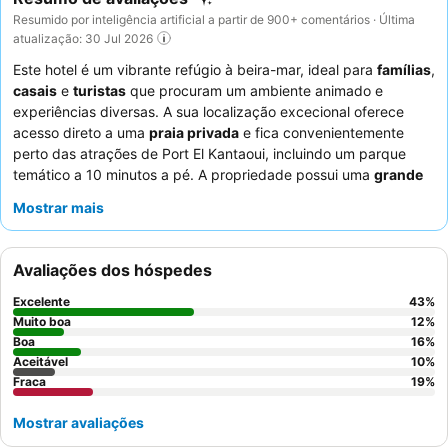
Resumido por inteligência artificial a partir de 900+ comentários · Última
atualização: 30 Jul 2026
Este hotel é um vibrante refúgio à beira-mar, ideal para
famílias
,
casais
e
turistas
que procuram um ambiente animado e
experiências diversas. A sua localização excecional oferece
acesso direto a uma
praia privada
e fica convenientemente
perto das atrações de Port El Kantaoui, incluindo um parque
temático a 10 minutos a pé. A propriedade possui uma
grande
piscina exterior
e uma
equipa de animação
muito elogiada que
Mostrar mais
garante atividades e entretenimento envolventes para todas as
idades. Os hóspedes destacam consistentemente o
staff
acolhedor e a diversificada e deliciosa
cozinha tunisina
Avaliações dos hóspedes
disponível. Para vistas e conforto ideais, considere solicitar um
quarto espaçoso com varanda
com vista para o mar ou para a
Excelente
43
%
piscina.
Muito boa
12
%
Boa
16
%
Aceitável
10
%
Fraca
19
%
Mostrar avaliações