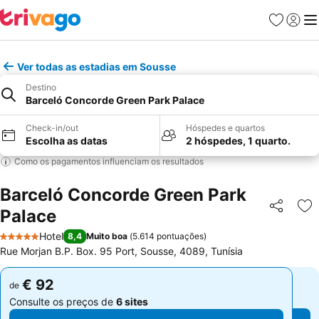
Favoritos
Iniciar
Me
Ver todas as estadias em Sousse
Destino
Barceló Concorde Green Park Palace
Check-in/out
Hóspedes e quartos
Escolha as datas
2 hóspedes, 1 quarto.
Como os pagamentos influenciam os resultados
Barceló Concorde Green Park
Palace
Partilhar
Ad
Hotel
8,4
Muito boa
(
5.614 pontuações
)
5 Estrelas
Rue Morjan B.P. Box. 95 Port, Sousse, 4089, Tunísia
€ 92
€ 92
de
de
Consulte os preços de
6 sites
Consulte os preços de
6 sites