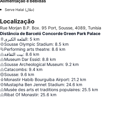
Alimentação e bebidas
Serve Halal (حلال)
Localização
Rue Morjan B.P. Box. 95 Port, Sousse, 4089, Tunísia
Distância de Barceló Concorde Green Park Palace
القلعة الكبرى
:
5
km
Sousse Olympic Stadium
:
8.5
km
Performing arts theatre
:
8.6
km
بيت الثقافة
:
8.6
km
Museum Dar Essid
:
8.8
km
Sousse Archeological Museum
:
9.2
km
Catacombs
:
9.4
km
Sousse
:
9.6
km
Monastir Habib Bourguiba Airport
:
21.2
km
Mustapha Ben Jennet Stadium
:
24.6
km
Musée des arts et traditions populaires
:
25.5
km
Ribat Of Monastir
:
25.6
km