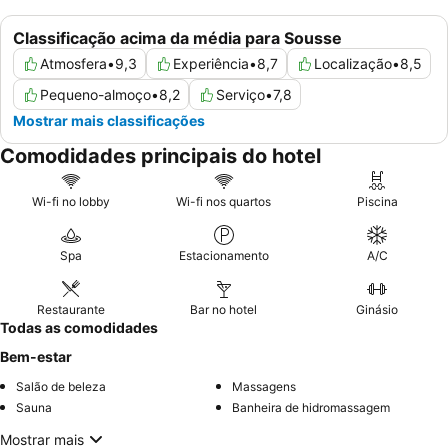
Classificação acima da média para Sousse
Atmosfera
•
9,3
Experiência
•
8,7
Localização
•
8,5
Pequeno-almoço
•
8,2
Serviço
•
7,8
Mostrar mais classificações
Comodidades principais do hotel
Wi-fi no lobby
Wi-fi nos quartos
Piscina
Spa
Estacionamento
A/C
Restaurante
Bar no hotel
Ginásio
Todas as comodidades
Bem-estar
Salão de beleza
Massagens
Sauna
Banheira de hidromassagem
Mostrar mais