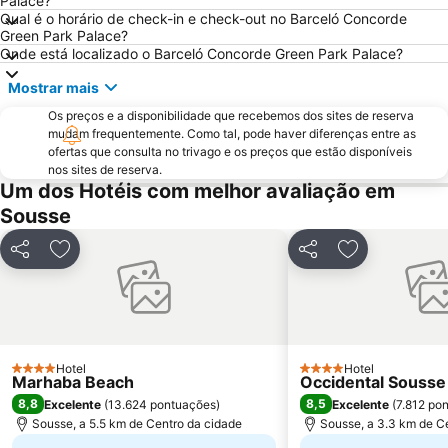
Palace?
Qual é o horário de check-in e check-out no Barceló Concorde
Green Park Palace?
Onde está localizado o Barceló Concorde Green Park Palace?
Mostrar mais
Os preços e a disponibilidade que recebemos dos sites de reserva
mudam frequentemente. Como tal, pode haver diferenças entre as
ofertas que consulta no trivago e os preços que estão disponíveis
nos sites de reserva.
Um dos Hotéis com melhor avaliação em
Sousse
Partilhar
Adicionar aos favoritos
Partilhar
Adicionar aos
Hotel
Hotel
4 Estrelas
4 Estrelas
Marhaba Beach
Occidental Souss
8,8
8,5
Excelente
(
13.624 pontuações
)
Excelente
(
7.812 po
Sousse, a 5.5 km de Centro da cidade
Sousse, a 3.3 km de C