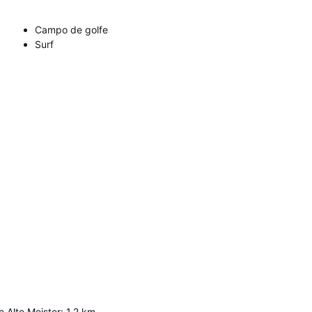
Campo de golfe
Surf
 Alte Meister
:
1.2
km