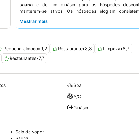
sauna
e de um ginásio para os hóspedes descont
manterem-se ativos. Os hóspedes elogiam consiste
serviço excecional
do pessoal simpático e atencios
Mostrar mais
extenso e variado
buffet de pequeno-almoço
, que 
popular estação de omeletes, um destaque particular
experiência única, os hóspedes podem desfrutar da novi
serviço de entrega por robô
de snacks e bebidas diret
Pequeno-almoço
•
9,2
Restaurante
•
8,8
Limpeza
•
8,7
seus quartos.
Restaurantes
•
7,7
tos
Spa
s
A/C
Ginásio
Sala de vapor
Sauna