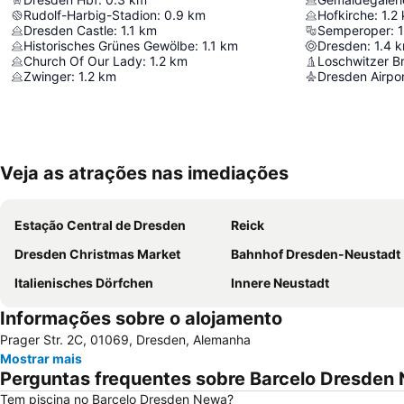
Rudolf-Harbig-Stadion
:
0.9
km
Hofkirche
:
1.2
Dresden Castle
:
1.1
km
Semperoper
:
1
Historisches Grünes Gewölbe
:
1.1
km
Dresden
:
1.4
k
Church Of Our Lady
:
1.2
km
Loschwitzer B
Zwinger
:
1.2
km
Dresden Airpo
Veja as atrações nas imediações
Estação Central de Dresden
Reick
Dresden Christmas Market
Bahnhof Dresden-Neustadt
Italienisches Dörfchen
Innere Neustadt
Informações sobre o alojamento
Prager Str. 2C, 01069, Dresden, Alemanha
Mostrar mais
Perguntas frequentes sobre Barcelo Dresden
Tem piscina no Barcelo Dresden Newa?