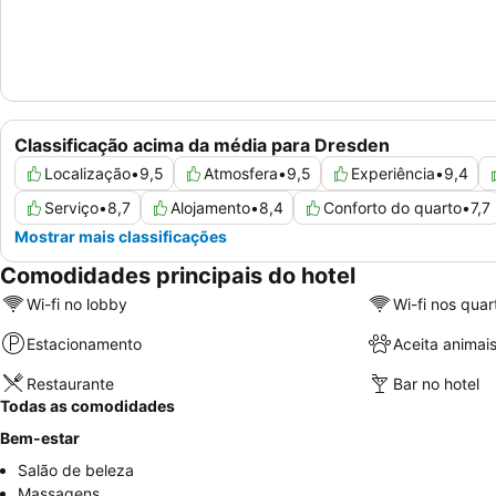
Classificação acima da média para Dresden
Localização
•
9,5
Atmosfera
•
9,5
Experiência
•
9,4
Serviço
•
8,7
Alojamento
•
8,4
Conforto do quarto
•
7,7
Mostrar mais classificações
Comodidades principais do hotel
Wi-fi no lobby
Wi-fi nos quar
Estacionamento
Aceita animai
Restaurante
Bar no hotel
Todas as comodidades
Bem-estar
Salão de beleza
Massagens