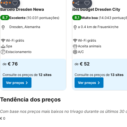
Adicionar aos favoritos
Adicionar aos favor
Hotel
Hotel
4 Estrelas
1 Estrelas
Partilhar
Partilhar
Barcelo Dresden Newa
ibis budget Dresden City
8,7
8,1
Excelente
(
10.031 pontuações
)
Muito boa
(
14.043 pontuaç
Dresden, Alemanha
a 0.4 km de Frauenkirche
Wi-Fi grátis
Wi-Fi grátis
Spa
Aceita animais
Estacionamento
A/C
€ 76
€ 52
de
de
Consulte os preços de
12 sites
Consulte os preços de
13 sites
Ver preços
Ver preços
Tendência dos preços
Com base nos preços mais baixos no trivago durante os últimos 30 
€ 0