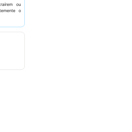
raírem ou
ntemente o
o, sendo o
inclui uma
. Para uma
dade de um
amente nos