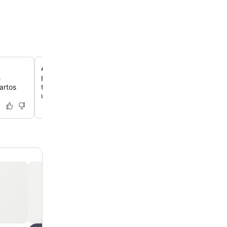
Área de relaxamento Ginkgo e spa
e
Revitalize-se no spa dedicado, que oferece sauna, mas
artos
tratamentos de beleza e a opção de um personal traine
únicos de sight-jogging.