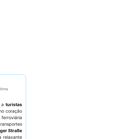
ltima
o a
turistas
o coração
erroviária
transportes
ager Straße
a relaxante