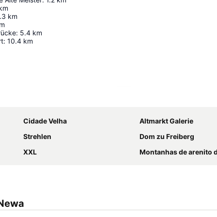
km
.3
km
m
rücke
:
5.4
km
rt
:
10.4
km
Ampliar mapa
Cidade Velha
Altmarkt Galerie
Strehlen
Dom zu Freiberg
XXL
Montanhas de arenito 
 Newa