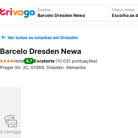
Destino
Check-in/out
Escolha as 
Ver todas as estadias em Dresden
Barcelo Dresden Newa
Hotel
Excelente
(
10.031 pontuações
)
8,7
4 Estrelas
Prager Str. 2C, 01069, Dresden, Alemanha
A carregar