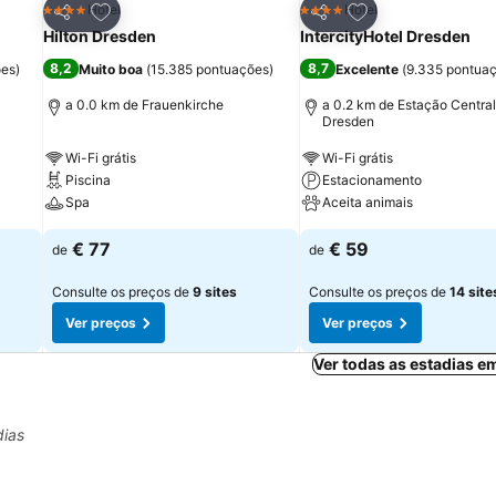
itos
Adicionar aos favoritos
Adicionar aos fav
Hotel
Hotel
4 Estrelas
4 Estrelas
Partilhar
Partilhar
Hilton Dresden
IntercityHotel Dresden
8,2
8,7
ões
)
Muito boa
(
15.385 pontuações
)
Excelente
(
9.335 pontua
a 0.0 km de Frauenkirche
a 0.2 km de Estação Central
Dresden
Wi-Fi grátis
Wi-Fi grátis
Piscina
Estacionamento
Spa
Aceita animais
€ 77
€ 59
de
de
Consulte os preços de
9 sites
Consulte os preços de
14 site
Ver preços
Ver preços
Ver todas as estadias 
dias