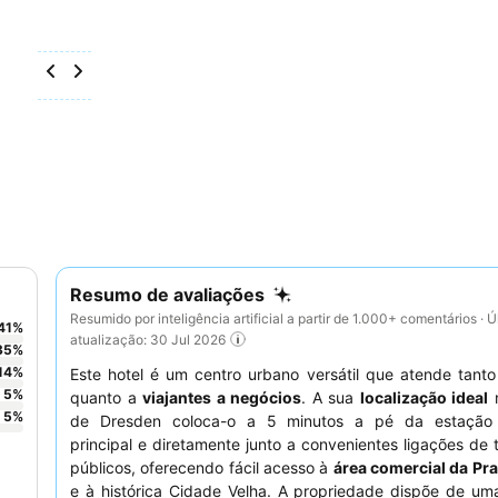
Resumo de avaliações
Resumido por inteligência artificial a partir de 1.000+ comentários · Ú
41
%
atualização: 30 Jul 2026
35
%
14
%
Este hotel é um centro urbano versátil que atende tant
5
%
quanto a
viajantes a negócios
. A sua
localização ideal
n
5
%
de Dresden coloca-o a 5 minutos a pé da estação f
principal e diretamente junto a convenientes ligações de 
públicos, oferecendo fácil acesso à
área comercial da Pr
e à histórica Cidade Velha. A propriedade dispõe de um