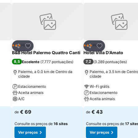
itos
Adicionar aos favoritos
Adicionar aos fav
Hotel
Hotel
3 Estrelas
3 Estrelas
Partilhar
Partilhar
B&B Hotel Palermo Quattro Canti
Hotel Villa D'Amato
8,5
7,2
Excelente
(
7.777 pontuações
)
(
3.289 pontuações
)
Palermo, a 0.0 km de Centro da
Palermo, a 3.5 km de Centr
cidade
cidade
Estacionamento
Wi-Fi grátis
Aceita animais
Estacionamento
A/C
Aceita animais
€ 69
€ 43
de
de
Consulte os preços de
16 sites
Consulte os preços de
17 site
Ver preços
Ver preços