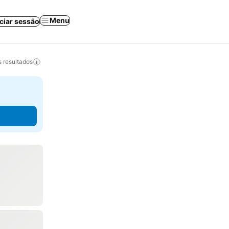
Menu
iciar sessão
 resultados