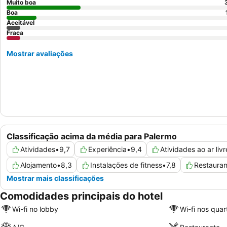
Muito boa
Boa
Aceitável
Fraca
Mostrar avaliações
Classificação acima da média para Palermo
Atividades
•
9,7
Experiência
•
9,4
Atividades ao ar livr
Alojamento
•
8,3
Instalações de fitness
•
7,8
Restauran
Mostrar mais classificações
Comodidades principais do hotel
Wi-fi no lobby
Wi-fi nos quar