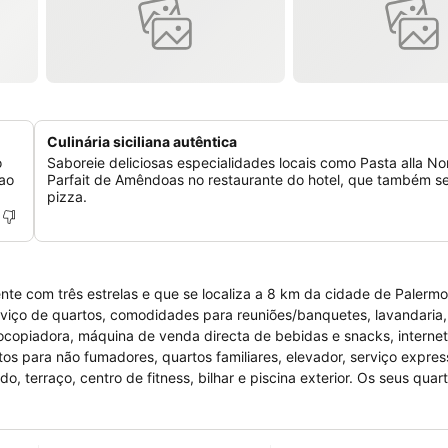
Culinária siciliana autêntica
o
Saboreie deliciosas especialidades locais como Pasta alla N
 ao
Parfait de Amêndoas no restaurante do hotel, que também s
pizza.
mente com três estrelas e que se localiza a 8 km da cidade de Palerm
viço de quartos, comodidades para reuniões/banquetes, lavandaria
ocopiadora, máquina de venda directa de bebidas e snacks, internet
rtos para não fumadores, quartos familiares, elevador, serviço expre
, terraço, centro de fitness, bilhar e piscina exterior. Os seus quar
m cofre, ar condicionado, secretária, aquecimento, casa de banho 
 televisão por cabo, mini-bar, serviço de despertar / relógio desper