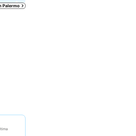
em Palermo
ltima