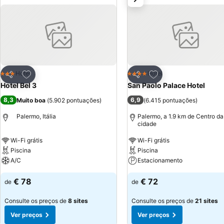
Adicionar aos favoritos
Adicionar aos favor
Hotel
Hotel
3 Estrelas
4 Estrelas
Partilhar
Partilhar
Hotel Bel 3
San Paolo Palace Hotel
8,3
6,9
Muito boa
(
5.902 pontuações
)
(
6.415 pontuações
)
Palermo, Itália
Palermo, a 1.9 km de Centro da
cidade
Wi-Fi grátis
Wi-Fi grátis
Piscina
Piscina
A/C
Estacionamento
€ 78
€ 72
de
de
Consulte os preços de
8 sites
Consulte os preços de
21 sites
Ver preços
Ver preços