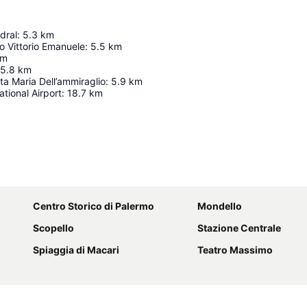
dral
:
5.3
km
o Vittorio Emanuele
:
5.5
km
km
5.8
km
a Maria Dell’ammiraglio
:
5.9
km
ational Airport
:
18.7
km
Ampliar mapa
Centro Storico di Palermo
Mondello
Scopello
Stazione Centrale
Spiaggia di Macari
Teatro Massimo