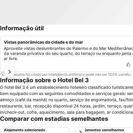
Informação útil
Vistas panorâmicas da cidade e do mar
Aproveite vistas deslumbrantes de Palermo e do Mar Mediterrâne
da varanda privativa do seu quarto, do terraço ou enquanto janta
ar livre.
Este resumo foi criado por inteligência artificial e pode não ser 100% correto.
Informação sobre o Hotel Bel 3
O hotel Bel 3 é um estabelecimento hoteleiro classificado turistica
bem equipado com as seguintes comodidades e serviços gerais: ser
almoço (café da manhã) no quarto, serviço de engomadoria, fax/fot
restaurante, bar, recepção disponível 24 horas, jardim, terraço, qua
in/check-out, cofre, aquecimento, sala para bagagem, ar condicionado
Comparar com estadias semelhantes
confortáveis e bastante acolhedores e encontram-se disponíveis co
de cabelo, produtos de higiene pessoal, banheira ou duche, telefone,
Alojamento selecionado
Alojamentos semelhantes
próximo
varanda.