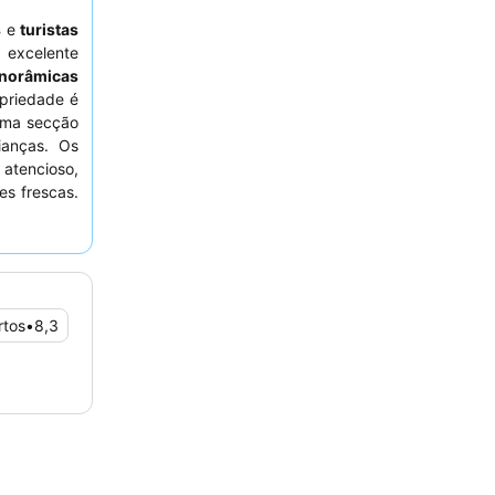
s
e
turistas
 excelente
anorâmicas
priedade é
 uma secção
ianças. Os
 atencioso,
s frescas.
considere
as vistas
rtos
•
8,3