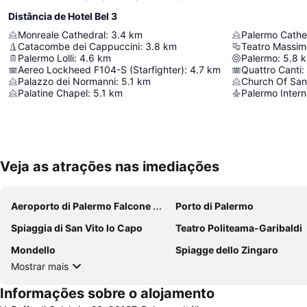
Distância de Hotel Bel 3
Monreale Cathedral
:
3.4
km
Palermo Cathe
Catacombe dei Cappuccini
:
3.8
km
Teatro Massim
Palermo Lolli
:
4.6
km
Palermo
:
5.8
Aereo Lockheed F104-S (Starfighter)
:
4.7
km
Quattro Canti
:
Palazzo dei Normanni
:
5.1
km
Church Of Sant
Palatine Chapel
:
5.1
km
Palermo Intern
Veja as atrações nas imediações
Aeroporto di Palermo Falcone E Borsellino
Porto di Palermo
Spiaggia di San Vito lo Capo
Teatro Politeama-Garibaldi
Mondello
Spiagge dello Zingaro
Mostrar mais
Informações sobre o alojamento