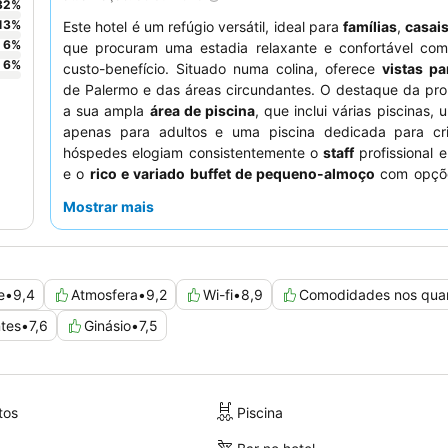
32
%
13
%
Este hotel é um refúgio versátil, ideal para
famílias
,
casai
6
%
que procuram uma estadia relaxante e confortável com
6
%
custo-benefício. Situado numa colina, oferece
vistas p
de Palermo e das áreas circundantes. O destaque da pro
a sua ampla
área de piscina
, que inclui várias piscinas,
apenas para adultos e uma piscina dedicada para cr
hóspedes elogiam consistentemente o
staff
profissional e
e o
rico e variado buffet de pequeno-almoço
com opçõe
Para uma experiência verdadeiramente melhorada, 
Mostrar mais
reservar um quarto com
varanda
para desfrutar d
deslumbrantes.
e
•
9,4
Atmosfera
•
9,2
Wi-fi
•
8,9
Comodidades nos qua
tes
•
7,6
Ginásio
•
7,5
tos
Piscina