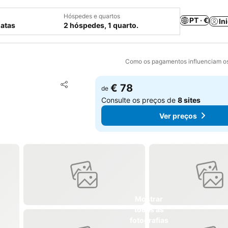
Hóspedes e quartos
PT · €
In
datas
2 hóspedes, 1 quarto.
Como os pagamentos influenciam os
Adicionar aos favoritos
€ 78
de
Partilhar
Consulte os preços de
8 sites
Ver preços