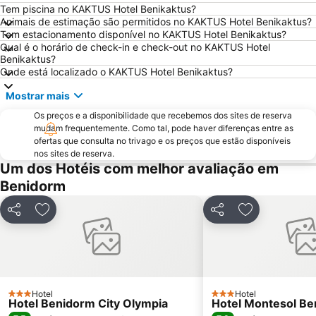
Tem piscina no KAKTUS Hotel Benikaktus?
Platja de La Cala de Finestrat
Playa de la Ermita
Animais de estimação são permitidos no KAKTUS Hotel Benikaktus?
Tem estacionamento disponível no KAKTUS Hotel Benikaktus?
Avenida Jaime I
Aqua Natura
Qual é o horário de check-in e check-out no KAKTUS Hotel
Centro
Comunidad Valenciana day
Benikaktus?
Onde está localizado o KAKTUS Hotel Benikaktus?
El Portet
Port de Denia
Mostrar mais
Cala Granadella
Raco de Loix
Estación de Autobuses de Alicante
Os preços e a disponibilidade que recebemos dos sites de reserva
Ermita de Sanz
mudam frequentemente. Como tal, pode haver diferenças entre as
Torrellano
Parc d'Elx
ofertas que consulta no trivago e os preços que estão disponíveis
nos sites de reserva.
Campoamor
Casino Mediterráneo
Um dos Hotéis com melhor avaliação em
Marina de Denia
Guardamar
Benidorm
Cala Mal Pas
Plaza de Toros de Alicante
Partilhar
Adicionar aos favoritos
Partilhar
Adicionar aos
Mercado
Puerto de Jávea
Foietes
de l'Albir
Cala de Moraig
Albufereta
Arenals del Sol
Gandía
Hotel
Hotel
3 Estrelas
3 Estrelas
Estación de tren FGV
Terra Natura
Hotel Benidorm City Olympia
Hotel Montesol B