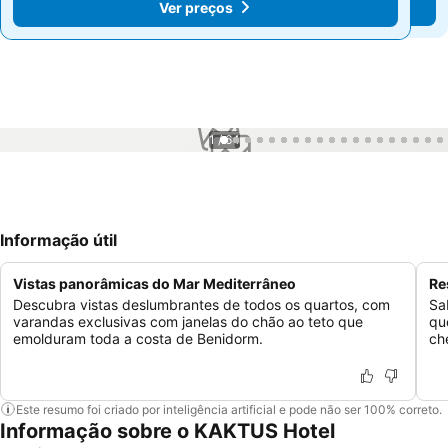
Ver preços
Ver preços
1 / 64
Informação útil
Vistas panorâmicas do Mar Mediterrâneo
Re
Descubra vistas deslumbrantes de todos os quartos, com
Sab
varandas exclusivas com janelas do chão ao teto que
qu
emolduram toda a costa de Benidorm.
ch
Este resumo foi criado por inteligência artificial e pode não ser 100% correto.
Informação sobre o KAKTUS Hotel