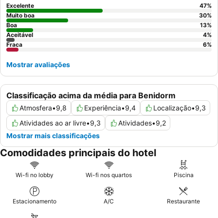
um quarto num
andar mais alto
para maximizar as
Excelente
47
%
espetaculares vistas para o mar.
Muito boa
30
%
Boa
13
%
Aceitável
4
%
Fraca
6
%
Mostrar avaliações
Classificação acima da média para Benidorm
Atmosfera
•
9,8
Experiência
•
9,4
Localização
•
9,3
Atividades ao ar livre
•
9,3
Atividades
•
9,2
Mostrar mais classificações
Comodidades principais do hotel
Wi-fi no lobby
Wi-fi nos quartos
Piscina
Estacionamento
A/C
Restaurante