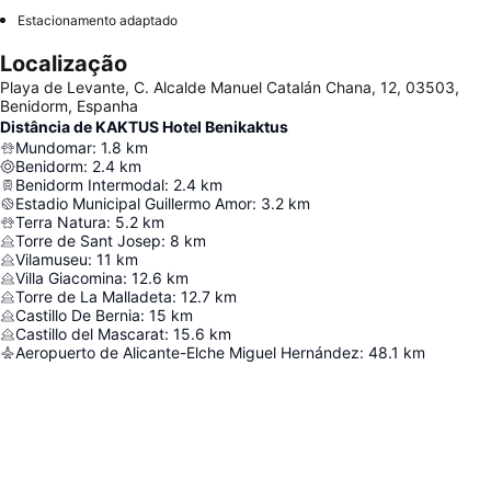
Estacionamento adaptado
Localização
Playa de Levante, C. Alcalde Manuel Catalán Chana, 12, 03503,
Benidorm, Espanha
Distância de KAKTUS Hotel Benikaktus
Mundomar
:
1.8
km
Benidorm
:
2.4
km
Benidorm Intermodal
:
2.4
km
Estadio Municipal Guillermo Amor
:
3.2
km
Terra Natura
:
5.2
km
Torre de Sant Josep
:
8
km
Vilamuseu
:
11
km
Villa Giacomina
:
12.6
km
Torre de La Malladeta
:
12.7
km
Castillo De Bernia
:
15
km
Castillo del Mascarat
:
15.6
km
Aeropuerto de Alicante-Elche Miguel Hernández
:
48.1
km