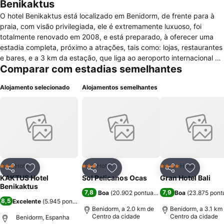
Benikaktus
O hotel Benikaktus está localizado em Benidorm, de frente para à
praia, com visão privilegiada, ele é extremamente luxuoso, foi
totalmente renovado em 2008, e está preparado, à oferecer uma
estadia completa, próximo a atrações, tais como: lojas, restaurantes
e bares, e a 3 km da estação, que liga ao aeroporto internacional de
Comparar com estadias semelhantes
El Altet. Os quartos são espaçosos, bonitos, utilitários e estão
equipados com camas espaçosas, TV LCD a cabosatélite, telefone,
Alojamento selecionado
Alojamentos semelhantes
mini-bar, ar-condicionado/aquecimento, cofre, entrada nos quartos
com cartão magnético, varanda mobiliada, com vista para o mar.
Aos hóspedes são oferecidos serviços para seu maior conforto,
recepção com atendimento 24h, serviço de snack-bar na piscina,
serviços de quarto, salas de reuniões, estacionamento pago e
privado. Os hóspedes poderão desfrutar de piscina para adultos e
crianças, coberta e aquecida, terraço com solário, jacuzzi,
restaurante com pequeno-almoço e jantar, bar-longe com TV
Hotel
Hotel
Hotel
3 Estrelas
3 Estrelas
4 Estrelas
Partilhar
Adicionar aos favoritos
Partilhar
Adicionar aos favoritos
Partilhar
Adicionar
satélite, o hotel dispõe de sala de reunião, com capacidade para
KAKTUS Hotel
Sol Pelicanos Ocas
Gran Hotel Bali
150 pessoas. Outras atividades nas proximidades.
Benikaktus
7,8
7,9
Boa
(
20.902 pontuações
)
Boa
(
23.875 pont
8,5
Excelente
(
5.945 pontuações
)
Benidorm, a 2.0 km de
Benidorm, a 3.1 km
Centro da cidade
Centro da cidade
Benidorm, Espanha