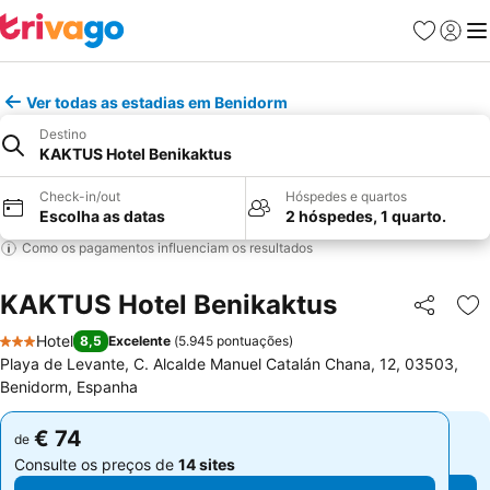
Favoritos
Iniciar
Me
Ver todas as estadias em Benidorm
Destino
KAKTUS Hotel Benikaktus
Check-in/out
Hóspedes e quartos
Escolha as datas
2 hóspedes, 1 quarto.
Como os pagamentos influenciam os resultados
KAKTUS Hotel Benikaktus
Partilhar
Ad
Hotel
8,5
Excelente
(
5.945 pontuações
)
3 Estrelas
Playa de Levante, C. Alcalde Manuel Catalán Chana, 12, 03503,
Benidorm, Espanha
€ 74
€ 74
de
de
Consulte os preços de
14 sites
Consulte os preços de
14 sites