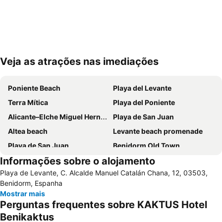
Veja as atrações nas imediações
Ampliar mapa
Poniente Beach
Playa del Levante
Terra Mítica
Playa del Poniente
Alicante–Elche Miguel Hernández Airport
Playa de San Juan
Altea beach
Levante beach promenade
Playa de San Juan
Benidorm Old Town
Informações sobre o alojamento
Benidorm Palace
Playa Arenal-Bol
Playa de Levante, C. Alcalde Manuel Catalán Chana, 12, 03503,
El Postiguet
Estación de autobuses
Benidorm, Espanha
Centro
Isla de Benidorm
Mostrar mais
Perguntas frequentes sobre KAKTUS Hotel
Marina de Alicante
Levante o La Fossa
Benikaktus
Festilandia
Aqualandia