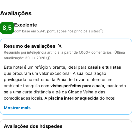
Avaliações
Excelente
8,5
com base em 5.945 pontuações nos principais
sites
Resumo de avaliações
Resumido por inteligência artificial a partir de 1.000+ comentários · Última
atualização: 30 Jul 2026
Este hotel é um refúgio vibrante, ideal para
casais
e
turistas
que procuram um valor excecional. A sua localização
privilegiada no extremo da Praia de Levante oferece um
ambiente tranquilo com
vistas perfeitas para a baía
, mantendo-
se a uma curta distância a pé da Cidade Velha e das
comodidades locais. A
piscina interior aquecida
do hotel
proporciona um refúgio relaxante, especialmente durante os
Mostrar mais
meses mais frios. Os hóspedes elogiam consistentemente os
funcionários simpáticos e profissionais
e o
buffet variado e
de alta qualidade
, especialmente as vastas opções de
Avaliações dos hóspedes
pequeno-almoço. Para a melhor experiência, considere reservar