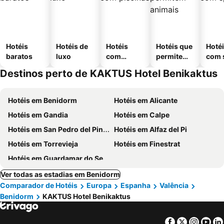
Hotéis
Hotéis de
Hotéis
Hotéis que
Hoté
baratos
luxo
com
permitem
com 
piscinas
animais
Destinos perto de KAKTUS Hotel Benikaktus
Hotéis em Benidorm
Hotéis em Alicante
Hotéis em Gandia
Hotéis em Calpe
Hotéis em San Pedro del Pinatar
Hotéis em Alfaz del Pi
Hotéis em Torrevieja
Hotéis em Finestrat
Hotéis em Guardamar do Segura
Ver todas as estadias em Benidorm
Comparador de Hotéis
Europa
Espanha
Valência
Benidorm
KAKTUS Hotel Benikaktus
Facebook
Twitter
Insta
Yo