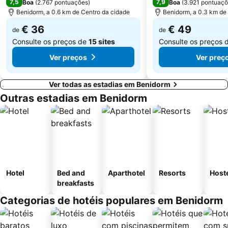
7,5
7,9
Boa
(
2.767 pontuações
)
Boa
(
3.921 pontuaç
Benidorm, a 0.6 km de Centro da cidade
Benidorm, a 0.3 km de
€ 36
€ 49
de
de
Consulte os preços de
15 sites
Consulte os preços 
Ver preços
Ver preç
Ver todas as estadias em Benidorm
Outras estadias em Benidorm
Hotel
Bed and
Aparthotel
Resorts
Host
breakfasts
Categorias de hotéis populares em Benidorm