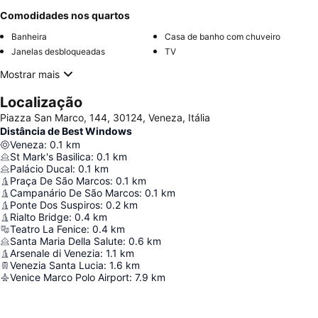
Comodidades nos quartos
Banheira
Casa de banho com chuveiro
Janelas desbloqueadas
TV
Mostrar mais
Localização
Piazza San Marco, 144, 30124, Veneza, Itália
Distância de Best Windows
Veneza
:
0.1
km
St Mark's Basilica
:
0.1
km
Palácio Ducal
:
0.1
km
Praça De São Marcos
:
0.1
km
Campanário De São Marcos
:
0.1
km
Ponte Dos Suspiros
:
0.2
km
Rialto Bridge
:
0.4
km
Teatro La Fenice
:
0.4
km
Santa Maria Della Salute
:
0.6
km
Arsenale di Venezia
:
1.1
km
Venezia Santa Lucia
:
1.6
km
Venice Marco Polo Airport
:
7.9
km