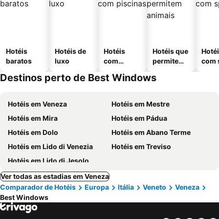
Hotéis
Hotéis de
Hotéis
Hotéis que
Hoté
baratos
luxo
com
permitem
com 
piscinas
animais
Destinos perto de Best Windows
Hotéis em Veneza
Hotéis em Mestre
Hotéis em Mira
Hotéis em Pádua
Hotéis em Dolo
Hotéis em Abano Terme
Hotéis em Lido di Venezia
Hotéis em Treviso
Hotéis em Lido di Jesolo
Ver todas as estadias em Veneza
Comparador de Hotéis
Europa
Itália
Veneto
Veneza
Best Windows