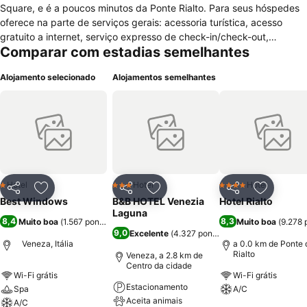
Square, e é a poucos minutos da Ponte Rialto. Para seus hóspedes
oferece na parte de serviços gerais: acessoria turística, acesso
gratuito a internet, serviço expresso de check-in/check-out,
Comparar com estadias semelhantes
aquecimento e oferece janelas com vistas exclusivas para: Saint
Mark's Square e Torre de Relógio. Todas as suas acomodações
Alojamento selecionado
Alojamentos semelhantes
estão equipadas com: acesso gratuito a internet, televisão de
plasma a cabo, minibar, cofre e banheiro privativo com chuveiro.
Disponibiliza quartos para não fumantes e anti alérgicos.
Recomendado para todos os públicos.
Hotel
Hotel
Hotel
1 Estrelas
3 Estrelas
4 Estrelas
Partilhar
Adicionar aos favoritos
Partilhar
Adicionar aos favoritos
Partilhar
Adicionar
Best Windows
B&B HOTEL Venezia
Hotel Rialto
Laguna
8,4
8,3
Muito boa
(
1.567 pontuações
)
Muito boa
(
9.278 
9,0
Excelente
(
4.327 pontuações
)
Veneza, Itália
a 0.0 km de Ponte 
Rialto
Veneza, a 2.8 km de
Centro da cidade
Wi-Fi grátis
Wi-Fi grátis
Estacionamento
Spa
A/C
Aceita animais
A/C