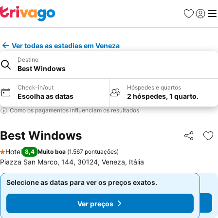
Favoritos
Iniciar
Me
Ver todas as estadias em Veneza
Destino
Best Windows
Check-in/out
Hóspedes e quartos
Escolha as datas
2 hóspedes, 1 quarto.
Como os pagamentos influenciam os resultados
Best Windows
Partilhar
Ad
Hotel
8,4
Muito boa
(
1.567 pontuações
)
1 Estrelas
Piazza San Marco, 144, 30124, Veneza, Itália
Selecione as datas para ver os preços exatos.
Selecione as datas para ver os preços exatos.
Ver preços
Ver preços