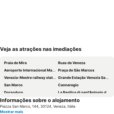
Veja as atrações nas imediações
Ampliar mapa
Praia de Mira
Ruas de Veneza
Aeroporto Internacional Marco Polo
Praça de São Marcos
Venezia-Mestre railway station
Grande Estação Venezia Santa Lucia
San Marco
Cannaregio
Dorsoduro
La Basilica di sant'Antonio di Padova
Informações sobre o alojamento
Marghera
Padova Central Station
Piazza San Marco, 144, 30124, Veneza, Itália
Terminal di Piazzale Roma
Padova Vintage Festival
Mostrar mais