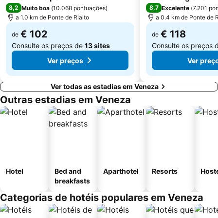
8,2
8,7
Muito boa
(
10.068 pontuações
)
Excelente
(
7.201 po
San Giorgio
Gallerie dell' Accademia
a 1.0 km de Ponte de Rialto
a 0.4 km de Ponte de R
Convention Center A. Luciani
Centro Storico
€ 102
€ 118
de
de
Consulte os preços de
13 sites
Consulte os preços 
Ver preços
Ver preç
Ver todas as estadias em Veneza
Outras estadias em Veneza
Hotel
Bed and
Aparthotel
Resorts
Host
breakfasts
Categorias de hotéis populares em Veneza