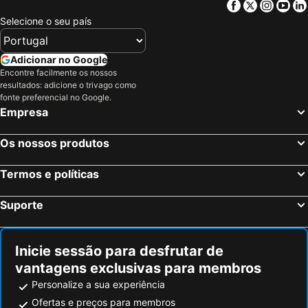
Facebook
Twitter
Insta
Yo
Selecione o seu país
Adicionar no Google
Encontre facilmente os nossos
resultados: adicione o trivago como
fonte preferencial no Google.
Empresa
Os nossos produtos
Termos e políticas
Suporte
Inicie sessão para desfrutar de
vantagens exclusivas para membros
Personalize a sua experiência
Ofertas e preços para membros