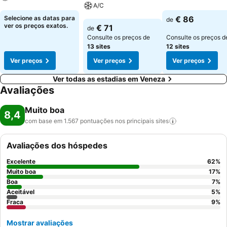
A/C
Ver preços
Ver preços
Selecione as datas para
€ 86
de
Ver preços
ver os preços exatos.
€ 71
de
Consulte os preços de
Consulte os preços d
13 sites
12 sites
Ver preços
Ver preços
Ver preços
Ver todas as estadias em Veneza
Avaliações
Muito boa
8,4
com base em 1.567 pontuações nos principais
sites
Avaliações dos hóspedes
Excelente
62
%
Muito boa
17
%
Boa
7
%
Aceitável
5
%
Fraca
9
%
Mostrar avaliações