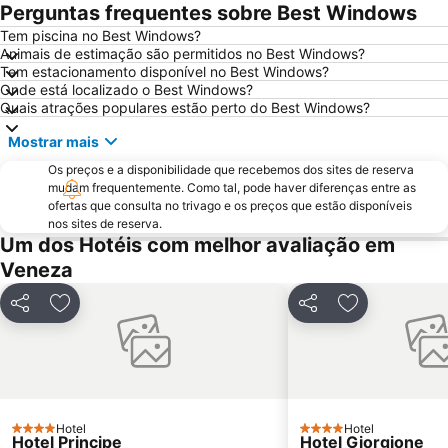
Grande Canal
Carnevale di Venezia
Perguntas frequentes sobre Best Windows
Ponte de Rialto
Basílica de San Marco
Tem piscina no Best Windows?
Animais de estimação são permitidos no Best Windows?
Aeroporto Treviso
Porto Marghera
Tem estacionamento disponível no Best Windows?
Santa Croce
San Polo
Onde está localizado o Best Windows?
Quais atrações populares estão perto do Best Windows?
Giudecca
Palácio Ducal
Mostrar mais
Lido
Port of Venice
Os preços e a disponibilidade que recebemos dos sites de reserva
Rosa Salva
Arsenal de Veneza
mudam frequentemente. Como tal, pode haver diferenças entre as
Sottomarina
Casinò di Venezia
ofertas que consulta no trivago e os preços que estão disponíveis
nos sites de reserva.
Lido Venezia
Mestre Fil Fest
Um dos Hotéis com melhor avaliação em
PadovaFiere
Al Graspo de Ua
Veneza
Campo San Polo
Isola di Giudecca
Partilhar
Adicionar aos favoritos
Partilhar
Adicionar aos
Favaro Veneto
Sino San Marco
Daniele Manin
La Biennale di Venezia
Ilha de Murano
Zelarino
Centro storico
Riva degli Schiavoni
Hotel
Hotel
4 Estrelas
Sestiere Castello
Ca' d'Oro - Palazzo Santa Sofia
4 Estrelas
Hotel Principe
Hotel Giorgione