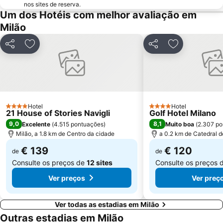
nos sites de reserva.
Teatro Sociale Como
Garibaldi Metro Station
Um dos Hotéis com melhor avaliação em
Boccaleone
Teatro dal Verme
Milão
Bicocca
Via Montenapoleone
Partilhar
Adicionar aos favoritos
Partilhar
Adicionar aos
San Siro Ippodromo Metro Station
Stazione Milano Lambrate
Castelo Sforzeco
Porta Genova
Zara Metro Station
Bovisa
Assago Milanofiori Forum Metro Station
Università di Pavia
Hotel
Hotel
4 Estrelas
Isola
Porta Venezia Metro Station
4 Estrelas
21 House of Stories Navigli
Golf Hotel Milano
9,0
8,1
Excelente
(
4.515 pontuações
)
Muito boa
(
2.307 po
Città Studi
Moscova Metro Station
Milão, a 1.8 km de Centro da cidade
a 0.2 km de Catedral d
Lambrate
Duomo Metro Station
€ 139
€ 120
de
de
Consulte os preços de
12 sites
Consulte os preços 
Ver preços
Ver preç
Ver todas as estadias em Milão
Outras estadias em Milão