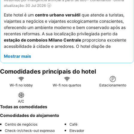
atualização: 30 Jul 2026
Este hotel é um
centro urbano versátil
que atende a turistas,
viajantes a negócios e viajantes ecologicamente conscientes,
oferecendo um ambiente moderno e bem conservado após as
recentes reformas. A sua localização privilegiada perto da
estação de comboios Milano Centrale
proporciona excelente
acessibilidade à cidade e arredores. O hotel dispõe de
convenientes
lugares de estacionamento privados com
Mostrar mais
carregamento para veículos elétricos
, uma vantagem
significativa para os hóspedes que viajam com veículos
Comodidades principais do hotel
elétricos. Os hóspedes elogiam consistentemente os
funcionários excecionalmente simpáticos e prestativos, e o
pequeno-almoço, que destaca opções orgânicas e frescas,
Wi-fi no lobby
Wi-fi nos quartos
Estacionamento
incluindo bolos deliciosos e café de qualidade. Para uma
experiência mais tranquila, os hóspedes podem preferir quartos
A/C
virados para o jardim.
Todas as comodidades
Comodidades do alojamento
Centro de negócios
Café
Check-in/check-out expresso
Elevador