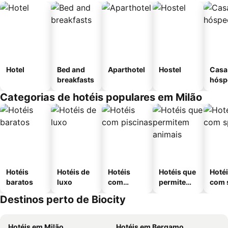
Hotel
Bed and
Aparthotel
Hostel
Casa
breakfasts
hósp
Categorias de hotéis populares em Milão
Hotéis
Hotéis de
Hotéis
Hotéis que
Hoté
baratos
luxo
com
permitem
com 
piscinas
animais
Destinos perto de Biocity
Hotéis em Milão
Hotéis em Bergamo