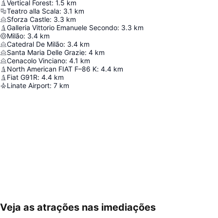
Vertical Forest
:
1.5
km
Teatro alla Scala
:
3.1
km
Sforza Castle
:
3.3
km
Galleria Vittorio Emanuele Secondo
:
3.3
km
Milão
:
3.4
km
Catedral De Milão
:
3.4
km
Santa Maria Delle Grazie
:
4
km
Cenacolo Vinciano
:
4.1
km
North American FIAT F–86 K
:
4.4
km
Fiat G91R
:
4.4
km
Linate Airport
:
7
km
Veja as atrações nas imediações
Ampliar mapa