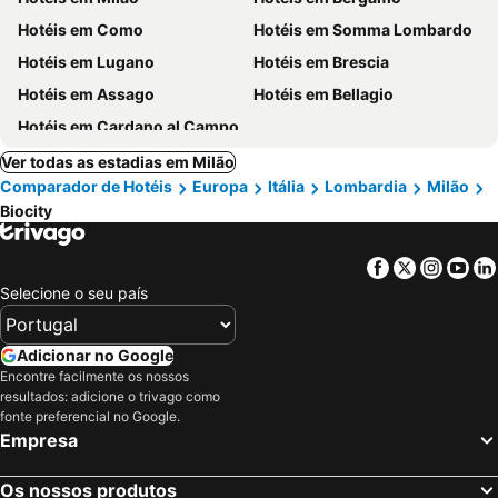
Hotéis em Como
Hotéis em Somma Lombardo
Hotéis em Lugano
Hotéis em Brescia
Hotéis em Assago
Hotéis em Bellagio
Hotéis em Cardano al Campo
Ver todas as estadias em Milão
Comparador de Hotéis
Europa
Itália
Lombardia
Milão
Biocity
Facebook
Twitter
Insta
Yo
Selecione o seu país
Adicionar no Google
Encontre facilmente os nossos
resultados: adicione o trivago como
fonte preferencial no Google.
Empresa
Os nossos produtos