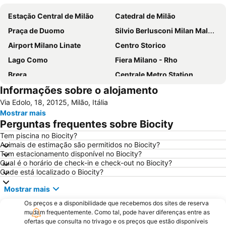
Estação Central de Milão
Catedral de Milão
Praça de Duomo
Silvio Berlusconi Milan Malpensa Airport
Airport Milano Linate
Centro Storico
Lago Como
Fiera Milano - Rho
Brera
Centrale Metro Station
Informações sobre o alojamento
Aeroporto Orio al Serio
Navigli
Via Edolo, 18, 20125, Milão, Itália
Cidade Alta de Bérgamo
Stazione di Bergamo
Mostrar mais
San Siro
Stazione Porta Garibaldi
Perguntas frequentes sobre Biocity
Lampugnano Metro Station
Teatro alla Scala
Tem piscina no Biocity?
Animais de estimação são permitidos no Biocity?
San Siro Stadio Metro Station
Autodromo Nazionale Monza
Tem estacionamento disponível no Biocity?
Cadorna – Triennale Metro Station
Porta Romana
Qual é o horário de check-in e check-out no Biocity?
Onde está localizado o Biocity?
Porta Garibaldi
Porta Venezia
Mostrar mais
Galeria Vittorio Emanuele II
Porto Como
Os preços e a disponibilidade que recebemos dos sites de reserva
FieraMilano
Lampugnano
mudam frequentemente. Como tal, pode haver diferenças entre as
Museo del Duomo di Milano
Funicolare di Città Alta
ofertas que consulta no trivago e os preços que estão disponíveis