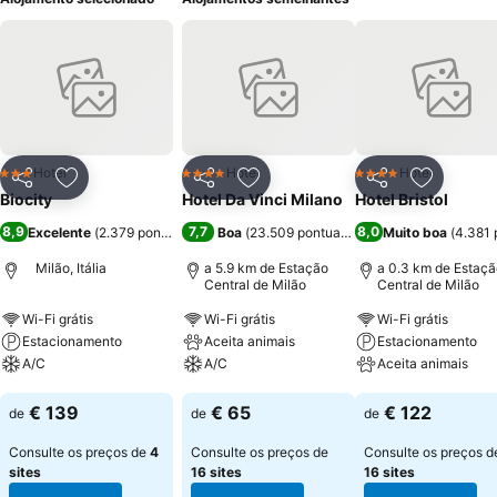
Hotel
Hotel
Hotel
3 Estrelas
4 Estrelas
4 Estrelas
Partilhar
Adicionar aos favoritos
Partilhar
Adicionar aos favoritos
Partilhar
Adicionar
Biocity
Hotel Da Vinci Milano
Hotel Bristol
8,9
7,7
8,0
Excelente
(
2.379 pontuações
)
Boa
(
23.509 pontuações
)
Muito boa
(
4.381 
Milão, Itália
a 5.9 km de Estação
a 0.3 km de Estaçã
Central de Milão
Central de Milão
Wi-Fi grátis
Wi-Fi grátis
Wi-Fi grátis
Estacionamento
Aceita animais
Estacionamento
A/C
A/C
Aceita animais
Ver preços
Ver preços
Ver preços
€ 139
€ 65
€ 122
de
de
de
Consulte os preços de
4
Consulte os preços de
Consulte os preços d
sites
16 sites
16 sites