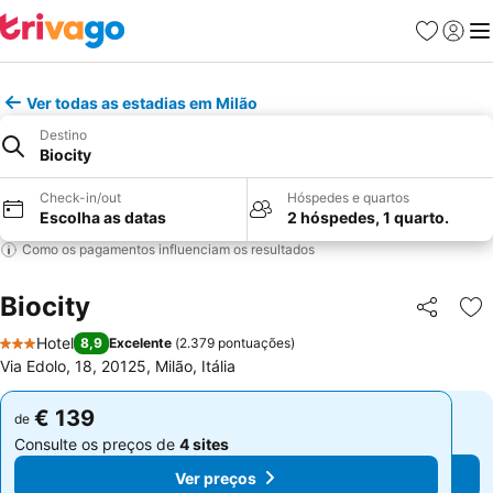
Favoritos
Iniciar
Me
Ver todas as estadias em Milão
Destino
Biocity
Check-in/out
Hóspedes e quartos
Escolha as datas
2 hóspedes, 1 quarto.
Como os pagamentos influenciam os resultados
Biocity
Partilhar
Ad
Hotel
8,9
Excelente
(
2.379 pontuações
)
3 Estrelas
Via Edolo, 18, 20125, Milão, Itália
€ 139
€ 139
de
de
Consulte os preços de
4 sites
Consulte os preços de
4 sites
Ver preços
Ver preços