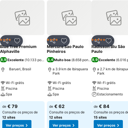
Hotel
Hotel
Hotel
4 Estrelas
4 Estrelas
5 Estrelas
Partilhar
Adicionar aos favoritos
Partilhar
Adicionar aos favoritos
Partilhar
Adicionar
Blue Tree Premium
Mercure Sao Paulo
Radisson Blu São
Alphaville
Pinheiros
Paulo
8,9
8,4
8,9
Excelente
(
10.133 pontuações
Muito boa
)
(
8.658 pontuações
Excelente
)
(
6.016 
Barueri, Brasil
a 3.9 km de Ibirapuera
a 2.7 km de Ibirapu
Park
Park
Wi-Fi grátis
Wi-Fi grátis
Wi-Fi grátis
Piscina
Piscina
Piscina
Spa
Spa
Estacionamento
€ 79
€ 62
€ 84
de
de
de
Consulte os preços de
Consulte os preços de
Consulte os preços d
12 sites
12 sites
15 sites
Ver preços
Ver preços
Ver preços