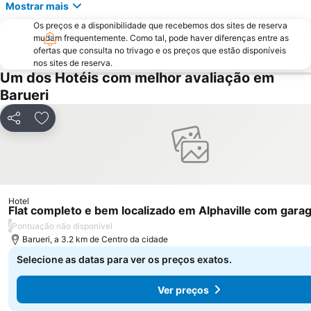
Mostrar mais
Rebouças Convention Center
Centro Antigo de São Paulo
Os preços e a disponibilidade que recebemos dos sites de reserva
São Silvestre International Race
Vale do Anhangabaú
mudam frequentemente. Como tal, pode haver diferenças entre as
Belenzinho
Mercado Municipal
ofertas que consulta no trivago e os preços que estão disponíveis
nos sites de reserva.
Book Biennal of São Paulo
Jardim Botânico de São Paulo
Um dos Hotéis com melhor avaliação em
Centro Histórico Embú das Artes
Wet'n Wild
Barueri
Formula 1 Brazilian Grand Prix
Sao Paulo Carnaval
Partilhar
Adicionar aos favoritos
Museu Paulista da USP
Museu do Futebol
Hair Brasil
Estação Sé
Aquário de São Paulo
Memorial da América Latina
Pinacoteca do Estado
Expomusic
Hotel
Flat completo e bem localizado em Alphaville com gara
Teatro Abril
Bosque Maia
/
Pontuação não disponível
Barueri, a 3.2 km de Centro da cidade
Selecione as datas para ver os preços exatos.
Ver preços