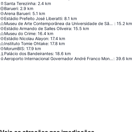
Santa Terezinha
:
2.4
km
Barueri
:
2.9
km
Arena Barueri
:
5.1
km
Estádio Prefeito José Liberatti
:
8.1
km
Museu de Arte Contemporânea da Universidade de São Paulo
:
15.2
km
Estádio Armando de Salles Oliveira
:
15.5
km
Museu do Crime
:
16.4
km
Estádio Nicolau Alayon
:
17.4
km
Instituto Tomie Ohtake
:
17.8
km
MorumBIS
:
17.9
km
Palácio dos Bandeirantes
:
18.6
km
Aeroporto Internacional Governador André Franco Montoro
:
39.6
km