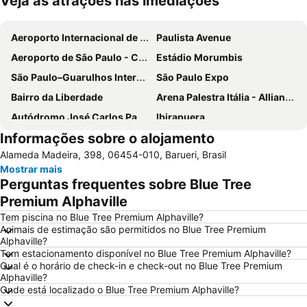
Veja as atrações nas imediações
Ampliar mapa
Aeroporto Internacional de São Paulo - Guarulhos
Paulista Avenue
Aeroporto de São Paulo - Congonhas
Estádio Morumbis
São Paulo–Guarulhos International Airport
São Paulo Expo
Bairro da Liberdade
Arena Palestra Itália - Allianz Parque
Autódromo José Carlos Pace-Interlagos
Ibirapuera
Informações sobre o alojamento
Ibirapuera Park
25 de Março
Alameda Madeira, 398, 06454-010, Barueri, Brasil
Anhembi Parque
WTC São Paulo
Mostrar mais
Consulado Geral dos Estados Unidos
Estádio do Pacaembu - Estádio Municipal Paulo Machado de Carvalho
Perguntas frequentes sobre Blue Tree
JK Iguatemi
Museu de Arte de São Paulo - MASP
Premium Alphaville
Parque Villa Lobos
Rua Augusta
Tem piscina no Blue Tree Premium Alphaville?
Animais de estimação são permitidos no Blue Tree Premium
Center Norte
Hopi Hari
Alphaville?
Tem estacionamento disponível no Blue Tree Premium Alphaville?
Centro Cultural São Paulo
Largo do Arouche
Qual é o horário de check-in e check-out no Blue Tree Premium
Shopping Center Iguatemi
Zoológico de São Paulo
Alphaville?
Onde está localizado o Blue Tree Premium Alphaville?
Estação da Luz
Arena de São Paulo - Arena Corinthians