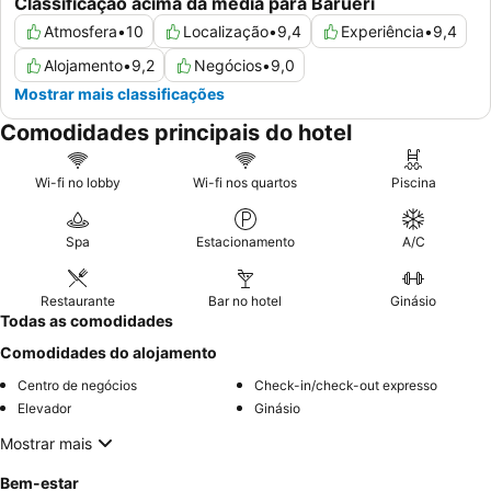
Classificação acima da média para Barueri
Atmosfera
•
10
Localização
•
9,4
Experiência
•
9,4
Alojamento
•
9,2
Negócios
•
9,0
Mostrar mais classificações
Comodidades principais do hotel
Wi-fi no lobby
Wi-fi nos quartos
Piscina
Spa
Estacionamento
A/C
Restaurante
Bar no hotel
Ginásio
Todas as comodidades
Comodidades do alojamento
Centro de negócios
Check-in/check-out expresso
Elevador
Ginásio
Mostrar mais
Bem-estar