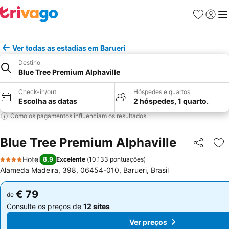
Favoritos
Iniciar
Me
Ver todas as estadias em Barueri
Destino
Blue Tree Premium Alphaville
Check-in/out
Hóspedes e quartos
Escolha as datas
2 hóspedes, 1 quarto.
Como os pagamentos influenciam os resultados
Blue Tree Premium Alphaville
Partilhar
Ad
Hotel
8,9
Excelente
(
10.133 pontuações
)
4 Estrelas
Alameda Madeira, 398, 06454-010, Barueri, Brasil
€ 79
€ 79
de
de
Consulte os preços de
12 sites
Consulte os preços de
12 sites
Ver preços
Ver preços