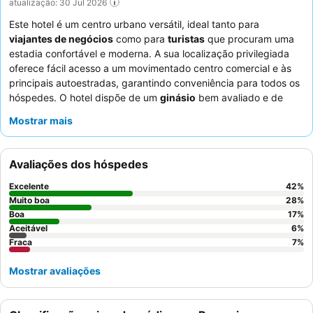
atualização: 30 Jul 2026
Este hotel é um centro urbano versátil, ideal tanto para
viajantes de negócios
como para
turistas
que procuram uma
estadia confortável e moderna. A sua localização privilegiada
oferece fácil acesso a um movimentado centro comercial e às
principais autoestradas, garantindo conveniência para todos os
hóspedes. O hotel dispõe de um
ginásio
bem avaliado e de
uma
piscina interior aquecida
para relaxamento e fitness. Os
Mostrar mais
hóspedes elogiam consistentemente o
staff
atencioso e cordial,
e o
buffet de pequeno-almoço
destaca-se pelas suas opções
variadas e abrangentes, incluindo tapiocas e omeletes
Avaliações dos hóspedes
preparadas na hora. Para uma experiência mais confortável,
considere solicitar um
quarto espaçoso
com uma cama grande
Excelente
42
%
de casal.
Muito boa
28
%
Boa
17
%
Aceitável
6
%
Fraca
7
%
Mostrar avaliações