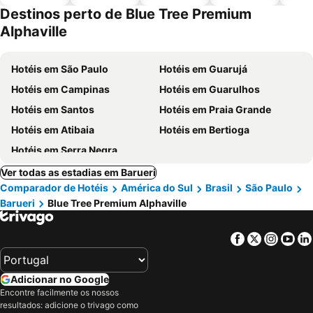
piscinas
animais
Destinos perto de Blue Tree Premium
Alphaville
Hotéis em São Paulo
Hotéis em Guarujá
Hotéis em Campinas
Hotéis em Guarulhos
Hotéis em Santos
Hotéis em Praia Grande
Hotéis em Atibaia
Hotéis em Bertioga
Hotéis em Serra Negra
Ver todas as estadias em Barueri
Comparador de Hotéis
América do Sul
Brasil
São Paulo
Barueri
Blue Tree Premium Alphaville
Facebook
Twitter
Insta
Yo
Adicionar no Google
Encontre facilmente os nossos
resultados: adicione o trivago como