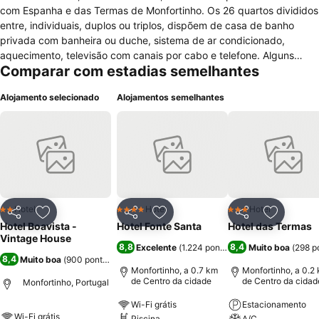
com Espanha e das Termas de Monfortinho. Os 26 quartos divididos
entre, individuais, duplos ou triplos, dispõem de casa de banho
privada com banheira ou duche, sistema de ar condicionado,
aquecimento, televisão com canais por cabo e telefone. Alguns
Comparar com estadias semelhantes
quartos possuem também uma varanda O hotel disponibiliza acesso
wi-fi gratuito nas áreas públicas e dispõe de um restaurante que
Alojamento selecionado
Alojamentos semelhantes
serve pratos da gastronomia local. Os serviços facultados incluem
lavandaria, assistência turística, bar, serviço de concierge, parque
de estacionamento público gratuito, serviço de engomadoria,
quartos para não fumadores, sala de TV, multibanco, jornais e fax /
fotocopiadora. A recepção 24 horas poderá facultar bicicletas
gratuitamente para percorrer a área circundante. Animais de
estimação são permitidos sem custos adicionais.
Hotel
Hotel
Hotel
2 Estrelas
4 Estrelas
3 Estrelas
Partilhar
Adicionar aos favoritos
Partilhar
Adicionar aos favoritos
Partilhar
Adicionar
Hotel Boavista -
Hotel Fonte Santa
Hotel das Termas
Vintage House
8,8
8,4
Excelente
(
1.224 pontuações
Muito boa
)
(
298 p
8,4
Muito boa
(
900 pontuações
)
Monfortinho, a 0.7 km
Monfortinho, a 0.2
de Centro da cidade
de Centro da cidad
Monfortinho, Portugal
Wi-Fi grátis
Estacionamento
Wi-Fi grátis
Piscina
A/C