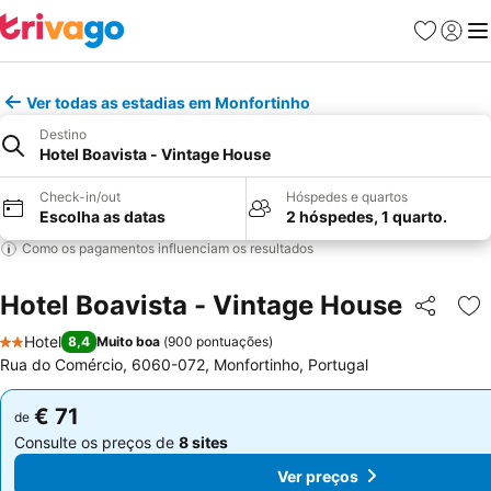
Favoritos
Iniciar
Me
Ver todas as estadias em Monfortinho
Destino
Hotel Boavista - Vintage House
Check-in/out
Hóspedes e quartos
Escolha as datas
2 hóspedes, 1 quarto.
Como os pagamentos influenciam os resultados
Hotel Boavista - Vintage House
Partilhar
Ad
Hotel
8,4
Muito boa
(
900 pontuações
)
2 Estrelas
Rua do Comércio, 6060-072, Monfortinho, Portugal
€ 71
€ 71
de
de
Consulte os preços de
8 sites
Consulte os preços de
8 sites
Ver preços
Ver preços