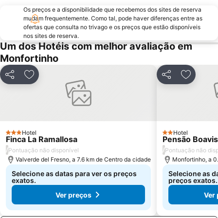
Os preços e a disponibilidade que recebemos dos sites de reserva
mudam frequentemente. Como tal, pode haver diferenças entre as
ofertas que consulta no trivago e os preços que estão disponíveis
nos sites de reserva.
Um dos Hotéis com melhor avaliação em
Monfortinho
Partilhar
Adicionar aos favoritos
Partilhar
Adiciona
Hotel
Hotel
3 Estrelas
2 Estrelas
Finca La Ramallosa
Pensão Boavis
/
/
Pontuação não disponível
Pontuação não disp
Valverde del Fresno, a 7.6 km de Centro da cidade
Monfortinho, a 0
Selecione as datas para ver os preços
Selecione as d
exatos.
preços exatos.
Ver preços
Ver