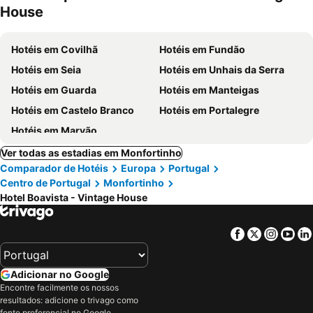
House
Hotéis em Covilhã
Hotéis em Fundão
Hotéis em Seia
Hotéis em Unhais da Serra
Hotéis em Guarda
Hotéis em Manteigas
Hotéis em Castelo Branco
Hotéis em Portalegre
Hotéis em Marvão
Ver todas as estadias em Monfortinho
Comparador de Hotéis
Europa
Portugal
Centro de Portugal
Monfortinho
Hotel Boavista - Vintage House
Facebook
Twitter
Insta
Yo
Adicionar no Google
Encontre facilmente os nossos
resultados: adicione o trivago como
fonte preferencial no Google.