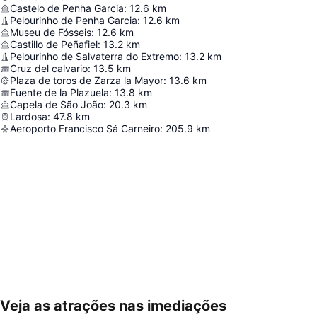
Castelo de Penha Garcia
:
12.6
km
Pelourinho de Penha Garcia
:
12.6
km
Museu de Fósseis
:
12.6
km
Castillo de Peñafiel
:
13.2
km
Pelourinho de Salvaterra do Extremo
:
13.2
km
Cruz del calvario
:
13.5
km
Plaza de toros de Zarza la Mayor
:
13.6
km
Fuente de la Plazuela
:
13.8
km
Capela de São João
:
20.3
km
Lardosa
:
47.8
km
Aeroporto Francisco Sá Carneiro
:
205.9
km
Veja as atrações nas imediações
Ampliar mapa