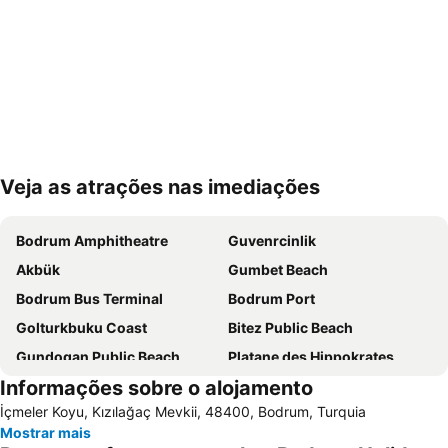
Veja as atrações nas imediações
Ampliar mapa
Bodrum Amphitheatre
Guvenrcinlik
Akbük
Gumbet Beach
Bodrum Bus Terminal
Bodrum Port
Golturkbuku Coast
Bitez Public Beach
Gundogan Public Beach
Platane des Hippokrates
Informações sobre o alojamento
Halikarnas
Marina Yacht Club
İçmeler Koyu, Kızılağaç Mevkii, 48400, Bodrum, Turquia
Marina Kos
Porto of Kos
Mostrar mais
Tigaki
Gulluk Limani