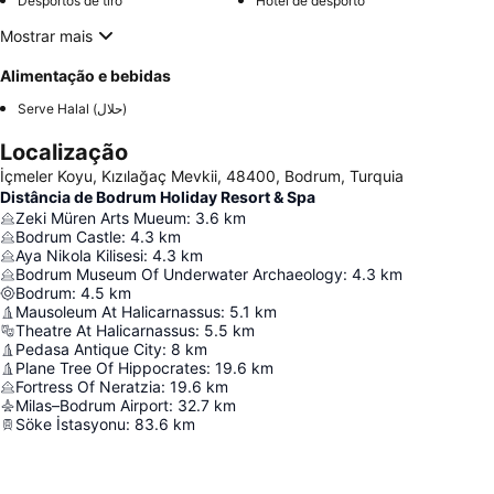
Desportos de tiro
Hotel de desporto
Mostrar mais
Alimentação e bebidas
Serve Halal (حلال)
Localização
İçmeler Koyu, Kızılağaç Mevkii, 48400, Bodrum, Turquia
Distância de Bodrum Holiday Resort & Spa
Zeki Müren Arts Mueum
:
3.6
km
Bodrum Castle
:
4.3
km
Aya Nikola Kilisesi
:
4.3
km
Bodrum Museum Of Underwater Archaeology
:
4.3
km
Bodrum
:
4.5
km
Mausoleum At Halicarnassus
:
5.1
km
Theatre At Halicarnassus
:
5.5
km
Pedasa Antique City
:
8
km
Plane Tree Of Hippocrates
:
19.6
km
Fortress Of Neratzia
:
19.6
km
Milas–Bodrum Airport
:
32.7
km
Söke İstasyonu
:
83.6
km