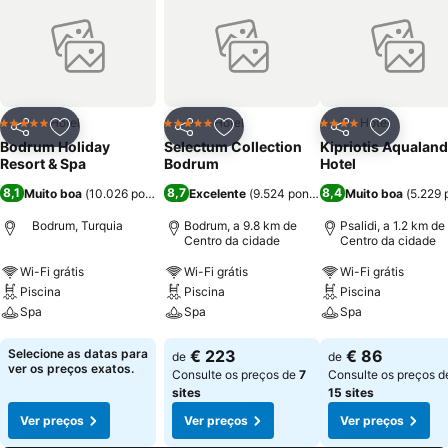
Hotel
Hotel
Hotel
5 Estrelas
5 Estrelas
4 Estrelas
Partilhar
Adicionar aos favoritos
Partilhar
Adicionar aos favoritos
Partilhar
Adicionar
Bodrum Holiday
Selectum Collection
Kipriotis Aqualand
Resort & Spa
Bodrum
Hotel
8,1
8,7
8,4
Muito boa
(
10.026 pontuações
Excelente
)
(
9.524 pontuações
Muito boa
)
(
5.229 
Bodrum, Turquia
Bodrum, a 9.8 km de
Psalidi, a 1.2 km de
Centro da cidade
Centro da cidade
Wi-Fi grátis
Wi-Fi grátis
Wi-Fi grátis
Piscina
Piscina
Piscina
Spa
Spa
Spa
Ver preços
Ver preços
Ver preços
Selecione as datas para
€ 223
€ 86
de
de
ver os preços exatos.
Consulte os preços de
7
Consulte os preços d
sites
15 sites
Ver preços
Ver preços
Ver preços