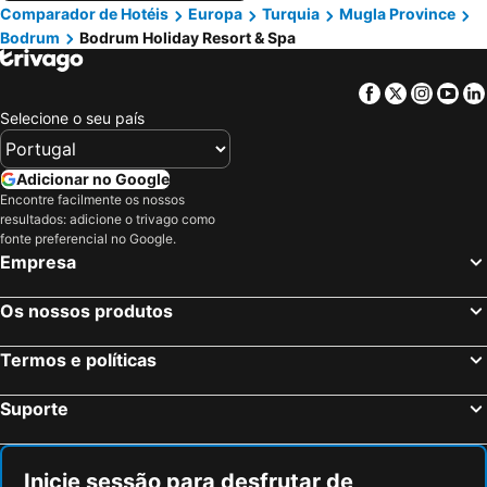
Comparador de Hotéis
Europa
Turquia
Mugla Province
Bodrum
Bodrum Holiday Resort & Spa
Facebook
Twitter
Insta
Yo
Selecione o seu país
Adicionar no Google
Encontre facilmente os nossos
resultados: adicione o trivago como
fonte preferencial no Google.
Empresa
Os nossos produtos
Termos e políticas
Suporte
Inicie sessão para desfrutar de