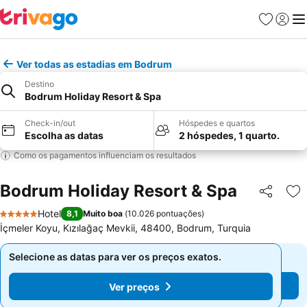
Favoritos
Iniciar
Me
Ver todas as estadias em Bodrum
Destino
Bodrum Holiday Resort & Spa
Check-in/out
Hóspedes e quartos
Escolha as datas
2 hóspedes, 1 quarto.
Como os pagamentos influenciam os resultados
Bodrum Holiday Resort & Spa
Partilhar
Ad
Hotel
8,1
Muito boa
(
10.026 pontuações
)
5 Estrelas
İçmeler Koyu, Kızılağaç Mevkii, 48400, Bodrum, Turquia
Selecione as datas para ver os preços exatos.
Selecione as datas para ver os preços exatos.
Ver preços
Ver preços