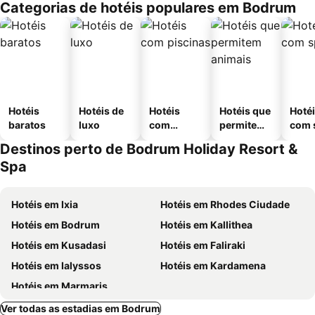
Categorias de hotéis populares em Bodrum
Hotéis
Hotéis de
Hotéis
Hotéis que
Hoté
baratos
luxo
com
permitem
com 
piscinas
animais
Destinos perto de Bodrum Holiday Resort &
Spa
Hotéis em Ixia
Hotéis em Rhodes Ciudade
Hotéis em Bodrum
Hotéis em Kallithea
Hotéis em Kusadasi
Hotéis em Faliraki
Hotéis em Ialyssos
Hotéis em Kardamena
Hotéis em Marmaris
Ver todas as estadias em Bodrum