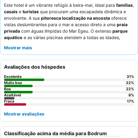
Este hotel é um vibrante refúgio à beira-mar, ideal para
famílias
,
casais
e
turistas
que procuram uma escapadela dinâmica e
envolvente. A sua
pitoresca localização na encosta
oferece
vistas deslumbrantes para o mar e acesso direto a uma
praia
privada
com águas límpidas do Mar Egeu. O extenso
parque
aquático
e as várias piscinas atendem a todas as idades,
enquanto o
mini club
dedicado garante que as crianças se
Mostrar mais
divirtam. Os hóspedes elogiam consistentemente os
funcionários simpáticos e prestativos
e as diversas ofertas
culinárias, especialmente as saladas frescas, frutas e o delicioso
Avaliações dos hóspedes
baklava. Para a melhor experiência, considere explorar os
snack bars
para pizzas e hambúrgueres feitos na hora.
Excelente
31
%
Muito boa
22
%
Boa
22
%
Aceitável
8
%
Fraca
17
%
Mostrar avaliações
Classificação acima da média para Bodrum