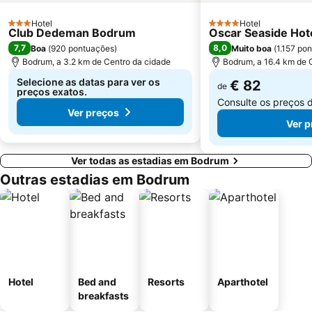
Hotel
Hotel
3 Estrelas
4 Estrelas
Club Dedeman Bodrum
Oscar Seaside Hotel
7,7
8,0
Boa
(
920 pontuações
)
Muito boa
(
1.157 po
Bodrum, a 3.2 km de Centro da cidade
Bodrum, a 16.4 km de 
Selecione as datas para ver os
€ 82
de
preços exatos.
Consulte os preços 
Ver preços
Ver p
Ver todas as estadias em Bodrum
Outras estadias em Bodrum
Hotel
Bed and
Resorts
Aparthotel
breakfasts