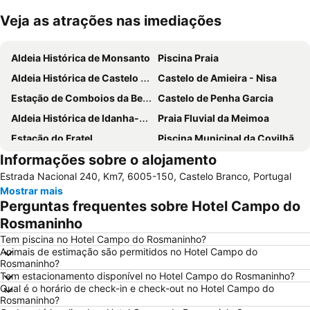
Veja as atrações nas imediações
Ampliar mapa
Aldeia Histórica de Monsanto
Piscina Praia
Aldeia Histórica de Castelo Novo
Castelo de Amieira - Nisa
Estação de Comboios da Beirã
Castelo de Penha Garcia
Aldeia Histórica de Idanha-a-Velha
Praia Fluvial da Meimoa
Estação do Fratel
Piscina Municipal da Covilhã
Informações sobre o alojamento
Fluvial da Fróia
Funicular de Santo André
Estrada Nacional 240, Km7, 6005-150, Castelo Branco, Portugal
Barragem Marechal Carmona
Mostrar mais
Perguntas frequentes sobre Hotel Campo do
Rosmaninho
Tem piscina no Hotel Campo do Rosmaninho?
Animais de estimação são permitidos no Hotel Campo do
Rosmaninho?
Tem estacionamento disponível no Hotel Campo do Rosmaninho?
Qual é o horário de check-in e check-out no Hotel Campo do
Rosmaninho?