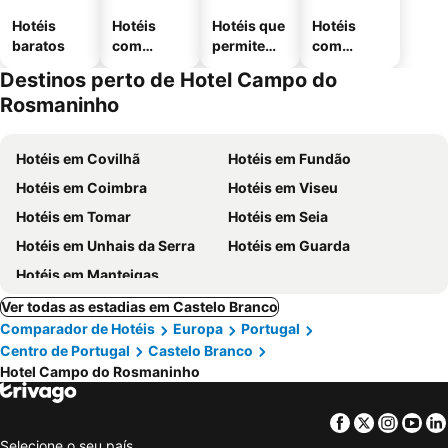
Hotéis
Hotéis
Hotéis que
Hotéis
baratos
com
permitem
com
piscinas
animais
estaciona
Destinos perto de Hotel Campo do
mento
Rosmaninho
Hotéis em Covilhã
Hotéis em Fundão
Hotéis em Coimbra
Hotéis em Viseu
Hotéis em Tomar
Hotéis em Seia
Hotéis em Unhais da Serra
Hotéis em Guarda
Hotéis em Manteigas
Ver todas as estadias em Castelo Branco
Comparador de Hotéis
Europa
Portugal
Centro de Portugal
Castelo Branco
Hotel Campo do Rosmaninho
Facebook
Twitter
Insta
Yo
Selecione o seu país