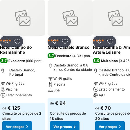
Hotel
Hotel
Hotel
4 Estrelas
4 Estrelas
4 Estrelas
Partilhar
Adicionar aos favoritos
Partilhar
Adicionar aos favoritos
Partilhar
Adicionar
Hotel Campo do
Meliá Castelo Branco
Hotel Rainha D. Am
Rosmaninho
Arts & Leisure
8,7
Excelente
(
4.331 pontuações
)
8,7
8,0
Excelente
(
660 pontuações
)
Muito boa
(
3.425
Castelo Branco, a 0.8
km de Centro da cidade
Castelo Branco,
Castelo Branco, a 0
Portugal
km de Centro da c
Wi-Fi grátis
Wi-Fi grátis
Wi-Fi grátis
Piscina
Piscina
Estacionamento
Spa
Estacionamento
A/C
Ver preços
€ 94
de
Ver preços
Ver preços
€ 125
€ 70
de
de
Consulte os preços de
2
Consulte os preços de
Consulte os preços d
sites
18 sites
20 sites
Ver preços
Ver preços
Ver preços