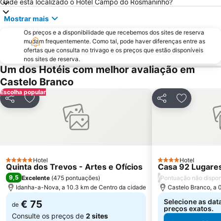
Onde está localizado o Hotel Campo do Rosmaninho?
Mostrar mais
Os preços e a disponibilidade que recebemos dos sites de reserva
mudam frequentemente. Como tal, pode haver diferenças entre as
ofertas que consulta no trivago e os preços que estão disponíveis
nos sites de reserva.
Um dos Hotéis com melhor avaliação em
Castelo Branco
Escolha popular
Partilhar
Adicionar aos favoritos
Partilhar
Adicionar 
Hotel
Hotel
5 Estrelas
4 Estrelas
Quinta dos Trevos - Artes e Ofícios
Casa 92 Lugares
9,5
/
Excelente
(
475 pontuações
)
Pontuação não dispon
Idanha-a-Nova, a 10.3 km de Centro da cidade
Castelo Branco, a 
Selecione as dat
€ 75
de
preços exatos.
Consulte os preços de
2 sites