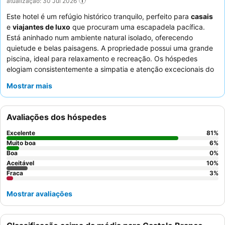
atualização: 30 Jul 2026
Este hotel é um refúgio histórico tranquilo, perfeito para
casais
e
viajantes de luxo
que procuram uma escapadela pacífica.
Está aninhado num ambiente natural isolado, oferecendo
quietude e belas paisagens. A propriedade possui uma grande
piscina, ideal para relaxamento e recreação. Os hóspedes
elogiam consistentemente a simpatia e atenção excecionais do
staff
, e o buffet de pequeno-almoço é elogiado pela sua boa
Mostrar mais
seleção e qualidade. Para uma experiência verdadeiramente
única, considere participar numa das
noites de Fado
especiais
com provas de vinho.
Avaliações dos hóspedes
Excelente
81
%
Muito boa
6
%
Boa
0
%
Aceitável
10
%
Fraca
3
%
Mostrar avaliações