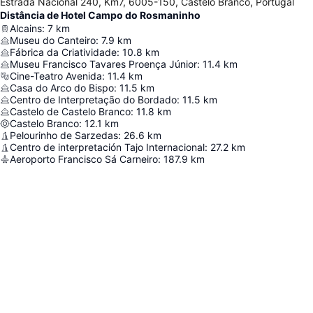
Estrada Nacional 240, Km7, 6005-150, Castelo Branco, Portugal
Distância de Hotel Campo do Rosmaninho
Alcains
:
7
km
Museu do Canteiro
:
7.9
km
Fábrica da Criatividade
:
10.8
km
Museu Francisco Tavares Proença Júnior
:
11.4
km
Cine-Teatro Avenida
:
11.4
km
Casa do Arco do Bispo
:
11.5
km
Centro de Interpretação do Bordado
:
11.5
km
Castelo de Castelo Branco
:
11.8
km
Castelo Branco
:
12.1
km
Pelourinho de Sarzedas
:
26.6
km
Centro de interpretación Tajo Internacional
:
27.2
km
Aeroporto Francisco Sá Carneiro
:
187.9
km