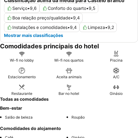
Classificação acima da média para Castelo Branco
Serviço
•
9,6
Conforto do quarto
•
9,5
Boa relação preço/qualidade
•
9,4
Instalações e comodidades
•
9,4
Limpeza
•
9,2
Mostrar mais classificações
Comodidades principais do hotel
Wi-fi no lobby
Wi-fi nos quartos
Piscina
Estacionamento
Aceita animais
A/C
Restaurante
Bar no hotel
Ginásio
Todas as comodidades
Bem-estar
Salão de beleza
Roupão
Comodidades do alojamento
Café
Ginásio