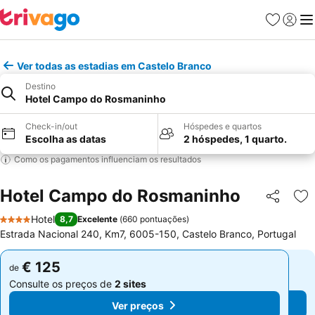
Favoritos
Iniciar
Me
Ver todas as estadias em Castelo Branco
Destino
Hotel Campo do Rosmaninho
Check-in/out
Hóspedes e quartos
Escolha as datas
2 hóspedes, 1 quarto.
Como os pagamentos influenciam os resultados
Hotel Campo do Rosmaninho
Partilhar
Ad
Hotel
8,7
Excelente
(
660 pontuações
)
4 Estrelas
Estrada Nacional 240, Km7, 6005-150, Castelo Branco, Portugal
€ 125
€ 125
de
de
Consulte os preços de
2 sites
Consulte os preços de
2 sites
Ver preços
Ver preços