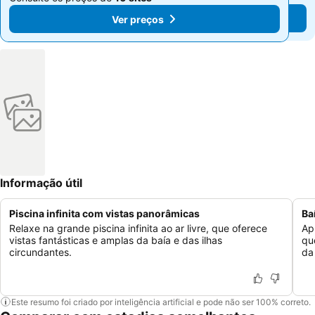
Ver preços
Ver preços
Informação útil
Piscina infinita com vistas panorâmicas
Ba
Relaxe na grande piscina infinita ao ar livre, que oferece
Ap
vistas fantásticas e amplas da baía e das ilhas
qu
circundantes.
da
Este resumo foi criado por inteligência artificial e pode não ser 100% correto.