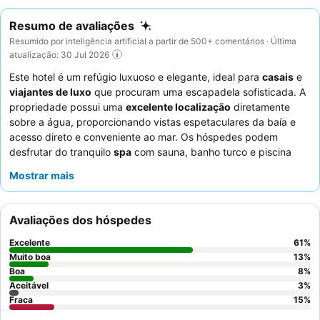
Resumo de avaliações
Resumido por inteligência artificial a partir de 500+ comentários · Última
atualização: 30 Jul 2026
Este hotel é um refúgio luxuoso e elegante, ideal para
casais
e
viajantes de luxo
que procuram uma escapadela sofisticada. A
propriedade possui uma
excelente localização
diretamente
sobre a água, proporcionando vistas espetaculares da baía e
acesso direto e conveniente ao mar. Os hóspedes podem
desfrutar do tranquilo
spa
com sauna, banho turco e piscina
interior, ou apreciar as vistas deslumbrantes da
piscina infinita
.
Mostrar mais
O staff recebe consistentemente muitos elogios pela sua
simpatia e atenção excecionais, complementando o
diversificado e altamente elogiado
buffet de pequeno-almoço
Avaliações dos hóspedes
com as suas opções frescas e itens preparados na hora. Para
uma experiência aprimorada, considere reservar um quarto com
Excelente
61
%
uma
varanda privada
para vistas deslumbrantes sobre o mar.
Muito boa
13
%
Boa
8
%
Aceitável
3
%
Fraca
15
%