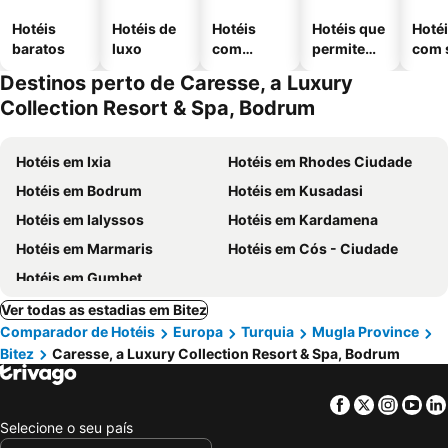
Hotéis
Hotéis de
Hotéis
Hotéis que
Hoté
baratos
luxo
com
permitem
com 
piscinas
animais
Destinos perto de Caresse, a Luxury
Collection Resort & Spa, Bodrum
Hotéis em Ixia
Hotéis em Rhodes Ciudade
Hotéis em Bodrum
Hotéis em Kusadasi
Hotéis em Ialyssos
Hotéis em Kardamena
Hotéis em Marmaris
Hotéis em Cós - Ciudade
Hotéis em Gumbet
Ver todas as estadias em Bitez
Comparador de Hotéis
Europa
Turquia
Mugla Province
Bitez
Caresse, a Luxury Collection Resort & Spa, Bodrum
Facebook
Twitter
Insta
Yo
Selecione o seu país