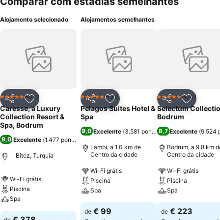
Comparar com estadias semelhantes
Alojamento selecionado
Alojamentos semelhantes
Hotel
Hotel
Hotel
5 Estrelas
5 Estrelas
5 Estrelas
Partilhar
Adicionar aos favoritos
Partilhar
Adicionar aos favoritos
Partilhar
Adicionar
Caresse, a Luxury
Pelagos Suites Hotel &
Selectum Collecti
Collection Resort &
Spa
Bodrum
Spa, Bodrum
9,0
8,7
Excelente
(
3.581 pontuações
Excelente
)
(
9.524 
9,0
Excelente
(
1.477 pontuações
)
Lambi, a 1.0 km de
Bodrum, a 9.8 km d
Centro da cidade
Centro da cidade
Bitez, Turquia
Wi-Fi grátis
Wi-Fi grátis
Wi-Fi grátis
Piscina
Piscina
Piscina
Spa
Spa
Spa
€ 99
€ 223
de
de
€ 378
de