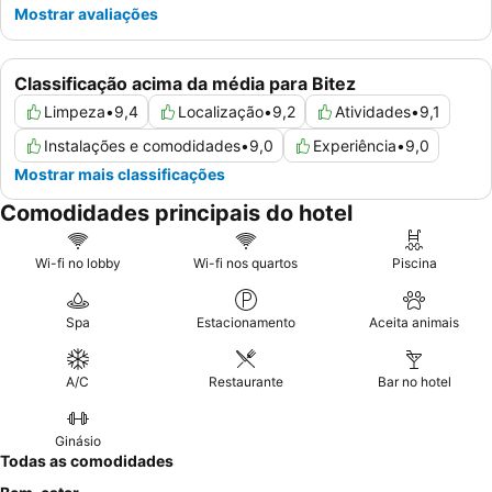
Mostrar avaliações
Classificação acima da média para Bitez
Limpeza
•
9,4
Localização
•
9,2
Atividades
•
9,1
Instalações e comodidades
•
9,0
Experiência
•
9,0
Mostrar mais classificações
Comodidades principais do hotel
Wi-fi no lobby
Wi-fi nos quartos
Piscina
Spa
Estacionamento
Aceita animais
A/C
Restaurante
Bar no hotel
Ginásio
Todas as comodidades