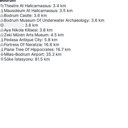
Bodrum
Theatre At Halicarnassus
:
3.4
km
Mausoleum At Halicarnassus
:
3.5
km
Bodrum Castle
:
3.6
km
Bodrum Museum Of Underwater Archaeology
:
3.6
km
:
3.8
km
Aya Nikola Kilisesi
:
3.8
km
Zeki Müren Arts Mueum
:
4.5
km
Pedasa Antique City
:
5.8
km
Fortress Of Neratzia
:
16.6
km
Plane Tree Of Hippocrates
:
16.7
km
Milas–Bodrum Airport
:
35.2
km
Söke İstasyonu
:
81.5
km