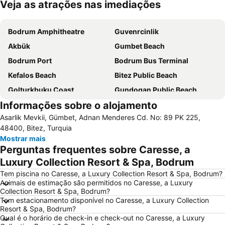
Veja as atrações nas imediações
Ampliar mapa
Bodrum Amphitheatre
Guvenrcinlik
Akbük
Gumbet Beach
Bodrum Port
Bodrum Bus Terminal
Kefalos Beach
Bitez Public Beach
Golturkbuku Coast
Gundogan Public Beach
Informações sobre o alojamento
Platane des Hippokrates
Marina Yacht Club
Asarlik Mevkii, Gümbet, Adnan Menderes Cd. No: 89 PK 225,
Halikarnas
Porto of Kos
48400, Bitez, Turquia
Marina Kos
Tigaki
Mostrar mais
Perguntas frequentes sobre Caresse, a
Gulluk Limani
Milas - Bodrum Airport
Luxury Collection Resort & Spa, Bodrum
Kos Airport
Mavisehir
Tem piscina no Caresse, a Luxury Collection Resort & Spa, Bodrum?
Animais de estimação são permitidos no Caresse, a Luxury
Collection Resort & Spa, Bodrum?
Tem estacionamento disponível no Caresse, a Luxury Collection
Resort & Spa, Bodrum?
Qual é o horário de check-in e check-out no Caresse, a Luxury