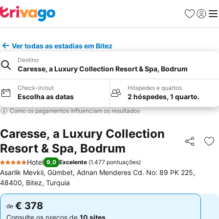
Favoritos
Iniciar
Me
Ver todas as estadias em Bitez
Destino
Caresse, a Luxury Collection Resort & Spa, Bodrum
Check-in/out
Hóspedes e quartos
Escolha as datas
2 hóspedes, 1 quarto.
Como os pagamentos influenciam os resultados
Caresse, a Luxury Collection
Resort & Spa, Bodrum
Partilhar
Ad
Hotel
9,0
Excelente
(
1.477 pontuações
)
5 Estrelas
Asarlik Mevkii, Gümbet, Adnan Menderes Cd. No: 89 PK 225,
48400, Bitez, Turquia
€ 378
€ 378
de
de
Consulte os preços de
10 sites
Consulte os preços de
10 sites