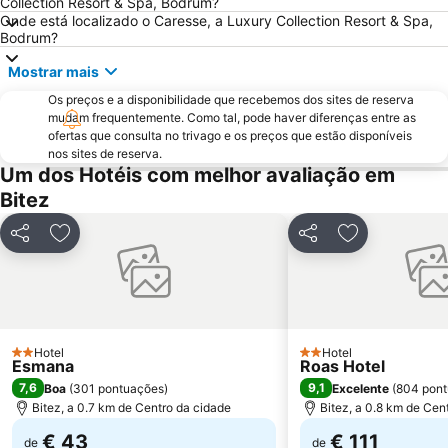
Collection Resort & Spa, Bodrum?
Onde está localizado o Caresse, a Luxury Collection Resort & Spa,
Bodrum?
Mostrar mais
Os preços e a disponibilidade que recebemos dos sites de reserva
mudam frequentemente. Como tal, pode haver diferenças entre as
ofertas que consulta no trivago e os preços que estão disponíveis
nos sites de reserva.
Um dos Hotéis com melhor avaliação em
Bitez
Partilhar
Adicionar aos favoritos
Partilhar
Adicionar aos
Hotel
Hotel
2 Estrelas
2 Estrelas
Esmana
Roas Hotel
7,6
9,1
Boa
(
301 pontuações
)
Excelente
(
804 pon
Bitez, a 0.7 km de Centro da cidade
Bitez, a 0.8 km de Cen
€ 43
€ 111
de
de