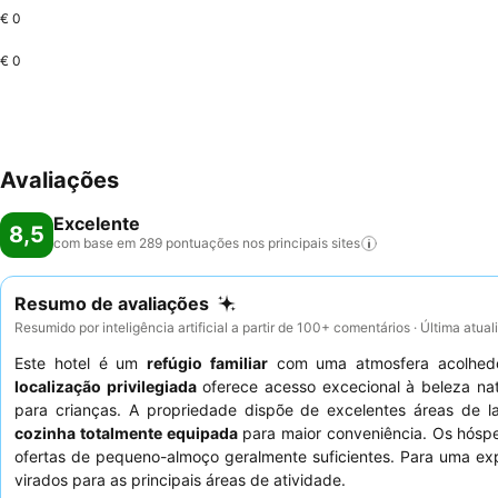
€ 0
€ 0
Avaliações
Excelente
8,5
com base em 289 pontuações nos principais
sites
Resumo de avaliações
Resumido por inteligência artificial a partir de 100+ comentários · Última atua
Este hotel é um
refúgio familiar
com uma atmosfera acolhedor
localização privilegiada
oferece acesso excecional à beleza na
para crianças. A propriedade dispõe de excelentes áreas de l
cozinha totalmente equipada
para maior conveniência. Os hósp
ofertas de pequeno-almoço geralmente suficientes. Para uma exp
virados para as principais áreas de atividade.