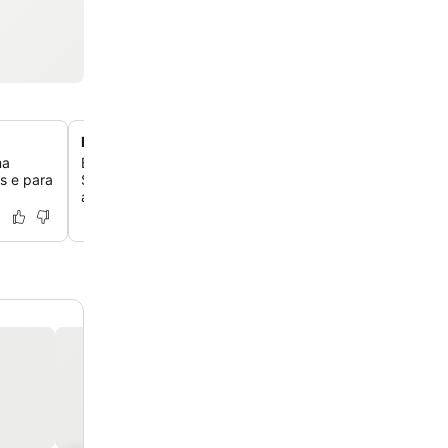
Perto da Praia de Salir do Porto
ma
Experimente a conveniência de estar a apenas 1,2 km d
as e para
São Martinho do Porto, perfeita para passeios à beira-m
atividades aquáticas.