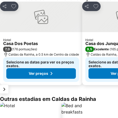
Adicionar aos favoritos
Adicionar ao
Partilhar
Partilhar
Hotel
Hotel
Casa Dos Poetas
Casa dos Junqu
7,0
9,5
(
176 pontuações
)
Excelente
(
165 
Caldas da Rainha, a 0.5 km de Centro da cidade
Caldas da Rainha, 
Selecione as datas para ver os preços
Selecione as dat
exatos.
exatos.
Ver preços
Ver
Outras estadias em Caldas da Rainha