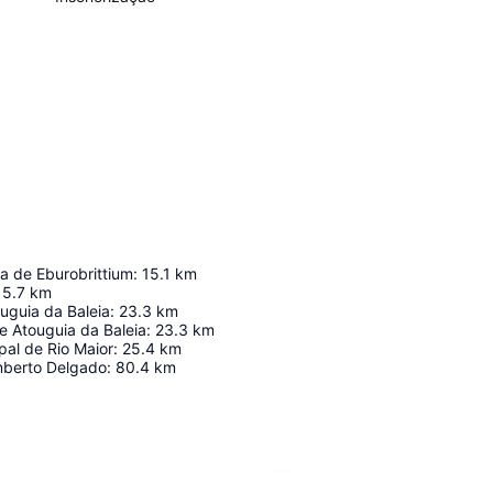
 de Eburobrittium
:
15.1
km
15.7
km
uguia da Baleia
:
23.3
km
de Atouguia da Baleia
:
23.3
km
pal de Rio Maior
:
25.4
km
mberto Delgado
:
80.4
km