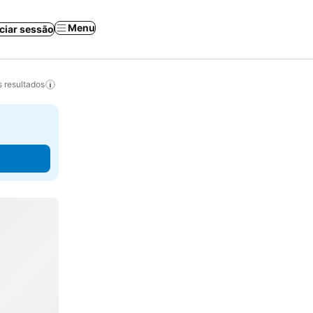
Menu
iciar sessão
 resultados