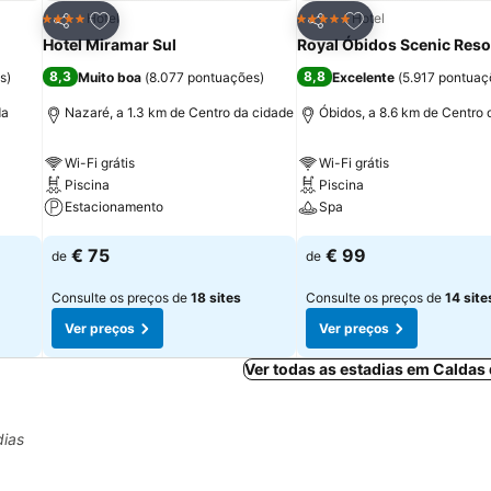
itos
Adicionar aos favoritos
Adicionar aos fav
Hotel
Hotel
4 Estrelas
5 Estrelas
Partilhar
Partilhar
Hotel Miramar Sul
Royal Óbidos Scenic Reso
8,3
8,8
s
)
Muito boa
(
8.077 pontuações
)
Excelente
(
5.917 pontuaç
da
Nazaré, a 1.3 km de Centro da cidade
Óbidos, a 8.6 km de Centro 
Wi-Fi grátis
Wi-Fi grátis
Piscina
Piscina
Estacionamento
Spa
Ver preços
Ver preços
€ 75
€ 99
de
de
Consulte os preços de
18 sites
Consulte os preços de
14 site
Ver preços
Ver preços
Ver todas as estadias em Caldas
dias