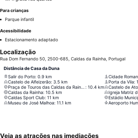
Para crianças
Parque infantil
Acessibilidade
Estacionamento adaptado
Localização
Rua Dom Fernando 50, 2500-685, Caldas da Rainha, Portugal
Distância de Casa da Duna
Salir do Porto
:
0.9
km
Cidade Romana
Castelo de Alfeizerão
:
3.5
km
Porta da Vila
:
Praça de Touros das Caldas da Rainha
:
10.4
km
Castelo de Ato
Caldas da Rainha
:
10.5
km
Igreja Matriz 
Caldas Sport Club
:
11
km
Estádio Munici
Museu de José Malhoa
:
11.1
km
Aeroporto Hu
Veja as atrações nas imediações