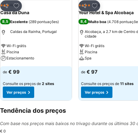
Adicionar aos favoritos
Adicionar aos favor
Hotel
Hotel
3 Estrelas
4 Estrelas
Partilhar
Partilhar
Casa da Duna
Your Hotel & Spa Alcobaça
8,5
8,4
Excelente
(
289 pontuações
)
Muito boa
(
4.708 pontuaçõe
Caldas da Rainha, Portugal
Alcobaça, a 2.7 km de Centro 
cidade
Wi-Fi grátis
Wi-Fi grátis
Piscina
Piscina
Estacionamento
Spa
Ver preços
Ver preços
€ 99
€ 97
de
de
Consulte os preços de
2 sites
Consulte os preços de
11 sites
Ver preços
Ver preços
Tendência dos preços
Com base nos preços mais baixos no trivago durante os últimos 30 
€ 0