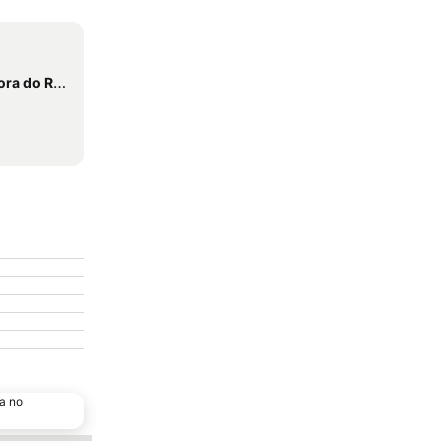
io de Fátima
a no