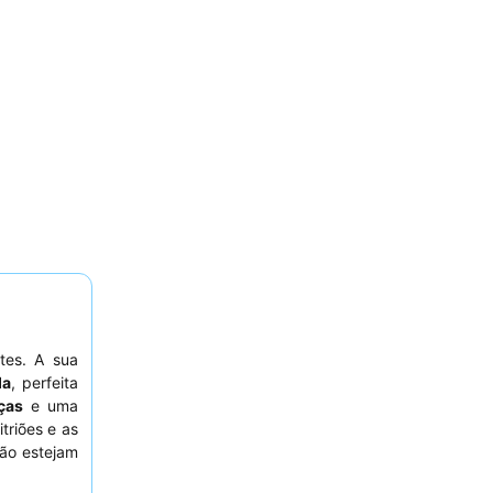
tes. A sua
da
, perfeita
ças
e uma
triões e as
não estejam