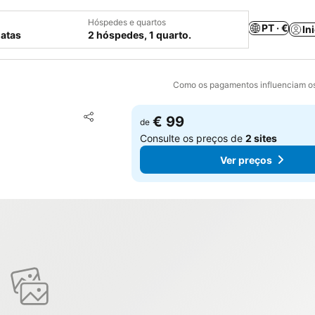
Hóspedes e quartos
PT · €
In
datas
2 hóspedes, 1 quarto.
Como os pagamentos influenciam os
Adicionar aos favoritos
€ 99
de
Partilhar
Consulte os preços de
2 sites
Ver preços