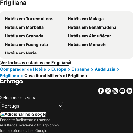
Frigiliana
Hotéis em Torremolinos
Hotéis em Málaga
Hotéis em Marbella
Hotéis em Benalmadena
Hotéis em Granada
Hotéis em Almuñécar
Hotéis em Fuengirola
Hotéis em Monachil
Hotéis em Nerja
Ver todas as estadias em Frigiliana
Comparador de Hotéis
Europa
Espanha
Andaluzia
Frigiliana
Casa Rural Miller's of Frigiliana
Facebook
Twitter
Insta
Yo
Selecione o seu país
Adicionar no Google
Encontre facilmente os nossos
resultados: adicione o trivago como
fonte preferencial no Google.