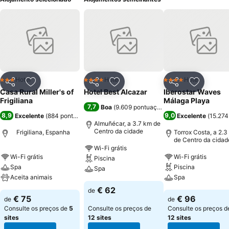
Hotel
Hotel
Hotel
3 Estrelas
4 Estrelas
4 Estrelas
Partilhar
Adicionar aos favoritos
Partilhar
Adicionar aos favoritos
Partilhar
Adicionar
Casa Rural Miller's of
Hotel Best Alcazar
Iberostar Waves
Frigiliana
Málaga Playa
7,7
Boa
(
9.609 pontuações
)
8,9
9,0
Excelente
(
884 pontuações
)
Excelente
(
15.274
Almuñécar, a 3.7 km de
Centro da cidade
Frigiliana, Espanha
Torrox Costa, a 2.3
de Centro da cidad
Wi-Fi grátis
Wi-Fi grátis
Wi-Fi grátis
Piscina
Spa
Piscina
Spa
Aceita animais
Spa
€ 62
de
€ 75
€ 96
de
de
Consulte os preços de
5
Consulte os preços de
Consulte os preços d
sites
12 sites
12 sites