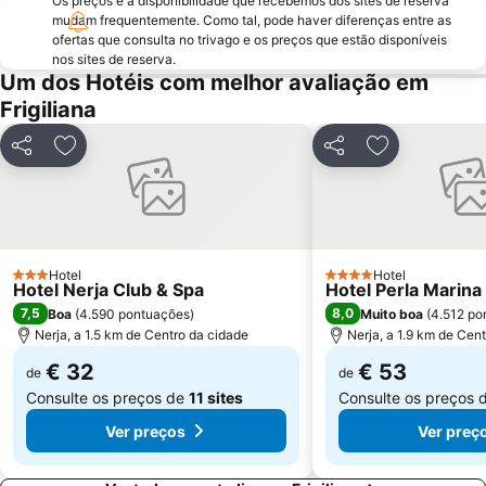
Os preços e a disponibilidade que recebemos dos sites de reserva
Semana Santa
Marqués de Larios
mudam frequentemente. Como tal, pode haver diferenças entre as
Carretera de Cádiz
Rincón de la Victoria
ofertas que consulta no trivago e os preços que estão disponíveis
nos sites de reserva.
La Caleta
Plaza de la Marina
Um dos Hotéis com melhor avaliação em
Navidad
San Pedro
Frigiliana
Calahonda
de la Herradura
Partilhar
Adicionar aos favoritos
Partilhar
Adicionar aos
Torrenueva
El Palo
Estación de autobuses
Complejo Deportivo Piscina Cubierta
San Cristóbal
Palacete La Najarra
Puerta de la Cruz
Ayuntamiento de Málaga
Hotel
Hotel
3 Estrelas
4 Estrelas
Hotel Nerja Club & Spa
Hotel Perla Marina
La Alegría
Plaza del Siglo
7,5
8,0
Boa
(
4.590 pontuações
)
Muito boa
(
4.512 po
Nerja, a 1.5 km de Centro da cidade
Nerja, a 1.9 km de Cen
€ 32
€ 53
de
de
Consulte os preços de
11 sites
Consulte os preços 
Ver preços
Ver preç