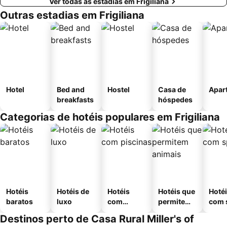
Ver todas as estadias em Frigiliana
Outras estadias em Frigiliana
Hotel
Bed and
Hostel
Casa de
Apar
breakfasts
hóspedes
Categorias de hotéis populares em Frigiliana
Hotéis
Hotéis de
Hotéis
Hotéis que
Hoté
baratos
luxo
com
permitem
com 
piscinas
animais
Destinos perto de Casa Rural Miller's of