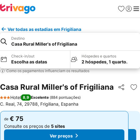
Favoritos
Iniciar
Me
Ver todas as estadias em Frigiliana
Destino
Casa Rural Miller's of Frigiliana
Check-in/out
Hóspedes e quartos
Escolha as datas
2 hóspedes, 1 quarto.
Como os pagamentos influenciam os resultados
Casa Rural Miller's of Frigiliana
Partilhar
Ad
Hotel
8,9
Excelente
(
884 pontuações
)
3 Estrelas
C. Real, 74, 29788, Frigiliana, Espanha
€ 75
€ 75
de
de
Consulte os preços de
5 sites
Consulte os preços de
5 sites
Ver preços
Ver preços