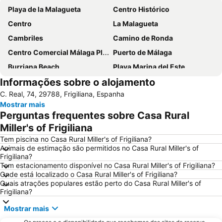
Playa de la Malagueta
Centro Histórico
Centro
La Malagueta
Cambriles
Camino de Ronda
Centro Comercial Málaga Plaza
Puerto de Málaga
Burriana Beach
Playa Marina del Este
Informações sobre o alojamento
Cala del Moral
Catedral da Encarnação
C. Real, 74, 29788, Frigiliana, Espanha
Pedregalejo
Carabeillo
Mostrar mais
Huelin
Balcão de Europa
Perguntas frequentes sobre Casa Rural
Playa de poniente de Motril
Motril
Miller's of Frigiliana
Vialia Estación María Zambrano
Cruz de Humilladero
Tem piscina no Casa Rural Miller's of Frigiliana?
Animais de estimação são permitidos no Casa Rural Miller's of
El Palo
4 de Diciembre
Frigiliana?
Tem estacionamento disponível no Casa Rural Miller's of Frigiliana?
Museo de Artes Marineras de Torre de Benagalbón
Baños del Carmen
Onde está localizado o Casa Rural Miller's of Frigiliana?
El Morche
Benajarafe
Quais atrações populares estão perto do Casa Rural Miller's of
Frigiliana?
Distrito Este
Arena of La Malagueta
Mostrar mais
Centro Comercial Neptuno
Alcazaba