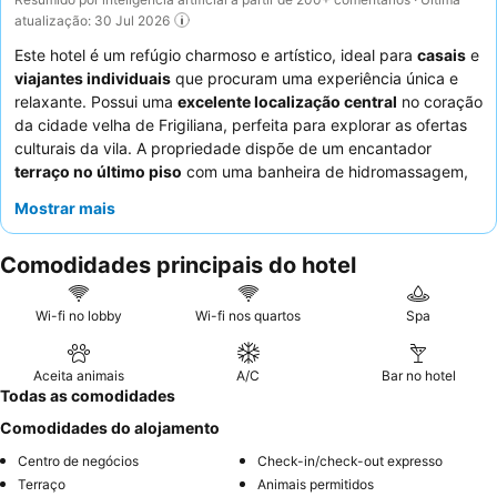
atualização: 30 Jul 2026
Este hotel é um refúgio charmoso e artístico, ideal para
casais
e
viajantes individuais
que procuram uma experiência única e
relaxante. Possui uma
excelente localização central
no coração
da cidade velha de Frigiliana, perfeita para explorar as ofertas
culturais da vila. A propriedade dispõe de um encantador
terraço no último piso
com uma banheira de hidromassagem,
proporcionando uma fuga serena. Os hóspedes elogiam
Mostrar mais
consistentemente o
pessoal acolhedor e prestável
e o delicioso
chá da tarde
com iguarias caseiras. Para uma estadia
Comodidades principais do hotel
verdadeiramente tranquila, considere solicitar um quarto virado
para o jardim para minimizar o ruído potencial.
Wi-fi no lobby
Wi-fi nos quartos
Spa
Aceita animais
A/C
Bar no hotel
Todas as comodidades
Comodidades do alojamento
Centro de negócios
Check-in/check-out expresso
Terraço
Animais permitidos