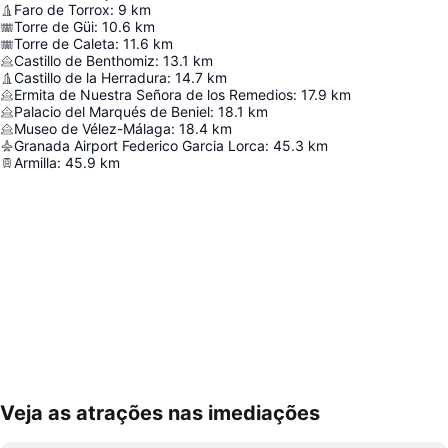
Faro de Torrox
:
9
km
Torre de Güi
:
10.6
km
Torre de Caleta
:
11.6
km
Castillo de Benthomiz
:
13.1
km
Castillo de la Herradura
:
14.7
km
Ermita de Nuestra Señora de los Remedios
:
17.9
km
Palacio del Marqués de Beniel
:
18.1
km
Museo de Vélez-Málaga
:
18.4
km
Granada Airport Federico Garcia Lorca
:
45.3
km
Armilla
:
45.9
km
Veja as atrações nas imediações
Ampliar mapa