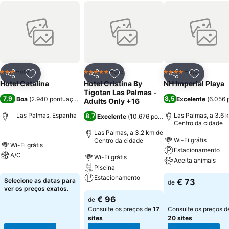
Hotel
Hotel
Hotel
3 Estrelas
5 Estrelas
4 Estrelas
Partilhar
Adicionar aos favoritos
Partilhar
Adicionar aos favoritos
Partilhar
Adicionar
Hotel Catalina
Hotel Cristina By
NH Imperial Playa
Tigotan Las Palmas -
7,9
8,5
Boa
(
2.940 pontuações
)
Excelente
(
6.056 
Adults Only +16
Las Palmas, Espanha
Las Palmas, a 3.6 
8,7
Excelente
(
10.676 pontuações
)
Centro da cidade
Las Palmas, a 3.2 km de
Wi-Fi grátis
Centro da cidade
Wi-Fi grátis
Estacionamento
A/C
Wi-Fi grátis
Aceita animais
Piscina
Estacionamento
Selecione as datas para
€ 73
de
ver os preços exatos.
€ 96
de
Consulte os preços de
17
Consulte os preços d
sites
20 sites