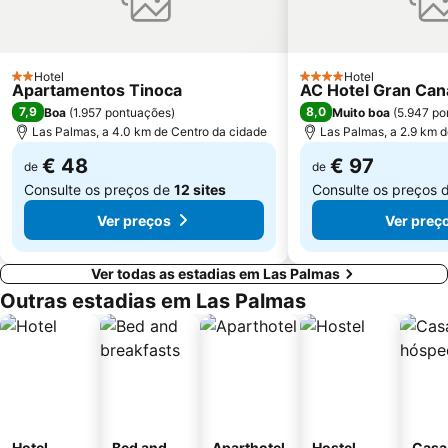
Calabria
Centro Comercial Las Ramblas Centro
Zona Comercial Calle Triana
Playa La Laja
Orquídea Club Spa
Talasoterapia Canarias San Agustín
Hotel
Hotel
2 Estrelas
4 Estrelas
Apartamentos Tinoca
AC Hotel Gran Can
Del Faro
Puerto de Mogan
7,9
8,0
Boa
(
1.957 pontuações
)
Muito boa
(
5.947 po
El Corte Ingles
Mercado Del Puerto
Las Palmas, a 4.0 km de Centro da cidade
Las Palmas, a 2.9 km 
Mercado de Vegueta
Ermita de San Antonio Abad
€ 48
€ 97
de
de
Consulte os preços de
12 sites
Consulte os preços 
Ver preços
Ver preç
Ver todas as estadias em Las Palmas
Outras estadias em Las Palmas
Hotel
Bed and
Aparthotel
Hostel
Casa