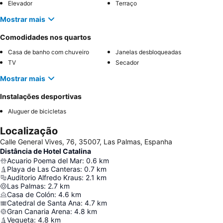
Elevador
Terraço
Mostrar mais
Comodidades nos quartos
Casa de banho com chuveiro
Janelas desbloqueadas
TV
Secador
Mostrar mais
Instalações desportivas
Aluguer de bicicletas
Localização
Calle General Vives, 76, 35007, Las Palmas, Espanha
Distância de Hotel Catalina
Acuario Poema del Mar
:
0.6
km
Playa de Las Canteras
:
0.7
km
Auditorio Alfredo Kraus
:
2.1
km
Las Palmas
:
2.7
km
Casa de Colón
:
4.6
km
Catedral de Santa Ana
:
4.7
km
Gran Canaria Arena
:
4.8
km
Vegueta
:
4.8
km