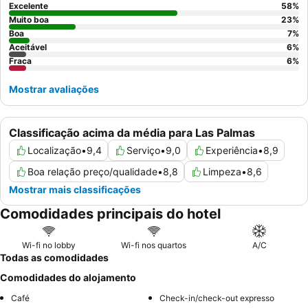
Excelente
58
%
Muito boa
23
%
Boa
7
%
Aceitável
6
%
Fraca
6
%
Mostrar avaliações
Classificação acima da média para Las Palmas
Localização
•
9,4
Serviço
•
9,0
Experiência
•
8,9
Boa relação preço/qualidade
•
8,8
Limpeza
•
8,6
Mostrar mais classificações
Comodidades principais do hotel
Wi-fi no lobby
Wi-fi nos quartos
A/C
Todas as comodidades
Comodidades do alojamento
Café
Check-in/check-out expresso