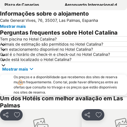
Plaza de Canarias
Aeropuerto Internacional de Gran Canaria
Informações sobre o alojamento
Gran Canaria Airport
As Canteras
Calle General Vives, 76, 35007, Las Palmas, Espanha
Paseo por la playa de Las Canteras
Puerto Rico Beach
Mostrar mais
Dunas de Maspalomas
Las Palmas
Perguntas frequentes sobre Hotel Catalina
Las Palmeras Golf Sport Urban Resort
Centro Bulevard Monopol
Tem piscina no Hotel Catalina?
Animais de estimação são permitidos no Hotel Catalina?
Playa del Sol
Playa de Mogán
Tem estacionamento disponível no Hotel Catalina?
Vegueta
Lago Taurito Oasis
Qual é o horário de check-in e check-out no Hotel Catalina?
Onde está localizado o Hotel Catalina?
Porto de Mogán
Playa de San Agustín
Mostrar mais
Paseo De Las Canteras
Melenara
Os preços e a disponibilidade que recebemos dos sites de reserva
Arinaga
Playa de las Burras
mudam frequentemente. Como tal, pode haver diferenças entre as
Gran Casino Costa Meloneras
Las Burras-Puerto Chico
ofertas que consulta no trivago e os preços que estão disponíveis
nos sites de reserva.
Bahia Feliz
Triana
Um dos Hotéis com melhor avaliação em Las
Thalasso
Carnaval de Las Palmas de Gran Canaria
Palmas
Agua Dulce
Playa de Tufia
Partilhar
Adicionar aos favoritos
Partilhar
Adicionar aos
Gay Pride
Qué ver en tres días