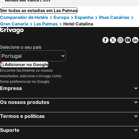
Hotéis em Santa Cruz
Ver todas as estadias em Las Palmas
Comparador de Hotéis
Europa
Espanha
Ilhas Canárias
Gran Canaria
Las Palmas
Hotel Catalina
Facebook
Twitter
Insta
Yo
Selecione o seu país
Adicionar no Google
Encontre facilmente os nossos
resultados: adicione o trivago como
fonte preferencial no Google.
Empresa
Os nossos produtos
Termos e políticas
Suporte