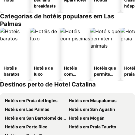
breakfasts
hósp
Categorias de hotéis populares em Las
Palmas
Hotéis
Hotéis de
Hotéis
Hotéis que
Hotéi
baratos
luxo
com
permitem
praia
piscinas
animais
Destinos perto de Hotel Catalina
Hotéis em Praia del Ingles
Hotéis em Maspalomas
Hotéis em Las Palmas
Hotéis em San Agustín
Hotéis em San Bartolomé de Tirajana
Hotéis em Mogán
Hotéis em Porto Rico
Hotéis em Praia Taurito