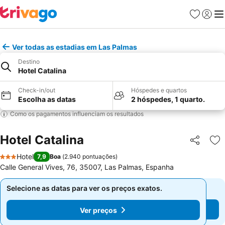
Favoritos
Iniciar
Me
Ver todas as estadias em Las Palmas
Destino
Hotel Catalina
Check-in/out
Hóspedes e quartos
Escolha as datas
2 hóspedes, 1 quarto.
Como os pagamentos influenciam os resultados
Hotel Catalina
Partilhar
Ad
Hotel
7,9
Boa
(
2.940 pontuações
)
3 Estrelas
Calle General Vives, 76, 35007, Las Palmas, Espanha
Selecione as datas para ver os preços exatos.
Selecione as datas para ver os preços exatos.
Ver preços
Ver preços