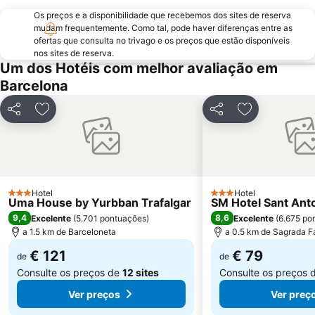
El Poblenou
El Born
Os preços e a disponibilidade que recebemos dos sites de reserva
mudam frequentemente. Como tal, pode haver diferenças entre as
La Salut
Sants
ofertas que consulta no trivago e os preços que estão disponíveis
Parque do Forum
Casino de Barcelona
nos sites de reserva.
Um dos Hotéis com melhor avaliação em
Parque da Ciutadella
Mar Bella
Barcelona
Montjuïc
Casa Batlló
Arco do Triunfo
Recinto Ferial Gran Vía
Partilhar
Adicionar aos favoritos
Partilhar
Adicionar aos
Distrito Sarrià-Sant Gervasi
Raval
Sants-Montjuïc
Sant Martí
Marina Port Vell
Unesco Rock Art Of The Mediterranean Basin On The Iberian Peninsula
L'Antiga Esquerra de l'Eixample
Hotel
Mercado da Boqueria
Hotel
3 Estrelas
3 Estrelas
Uma House by Yurbban Trafalgar
SM Hotel Sant Ant
Universidade de Barcelona
Gran Via de les Corts Catalans
9,4
8,6
Excelente
(
5.701 pontuações
)
Excelente
(
6.675 po
a 1.5 km de Barceloneta
a 0.5 km de Sagrada F
€ 121
€ 79
de
de
Consulte os preços de
12 sites
Consulte os preços 
Ver preços
Ver preç