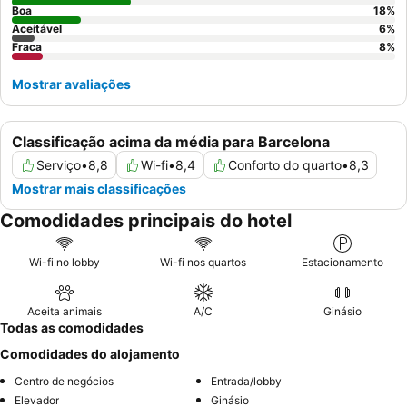
Boa
18
%
Aceitável
6
%
Fraca
8
%
Mostrar avaliações
Classificação acima da média para Barcelona
Serviço
•
8,8
Wi-fi
•
8,4
Conforto do quarto
•
8,3
Mostrar mais classificações
Comodidades principais do hotel
Wi-fi no lobby
Wi-fi nos quartos
Estacionamento
Aceita animais
A/C
Ginásio
Todas as comodidades
Comodidades do alojamento
Centro de negócios
Entrada/lobby
Elevador
Ginásio