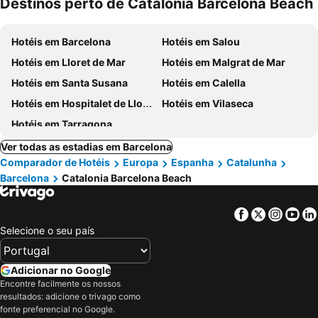
Destinos perto de Catalonia Barcelona Beach
Hotéis em Barcelona
Hotéis em Salou
Hotéis em Lloret de Mar
Hotéis em Malgrat de Mar
Hotéis em Santa Susana
Hotéis em Calella
Hotéis em Hospitalet de Llobregat
Hotéis em Vilaseca
Hotéis em Tarragona
Ver todas as estadias em Barcelona
Comparador de Hotéis
Europa
Espanha
Catalunha
Barcelona
Catalonia Barcelona Beach
Facebook
Twitter
Insta
Yo
Selecione o seu país
Adicionar no Google
Encontre facilmente os nossos
resultados: adicione o trivago como
fonte preferencial no Google.