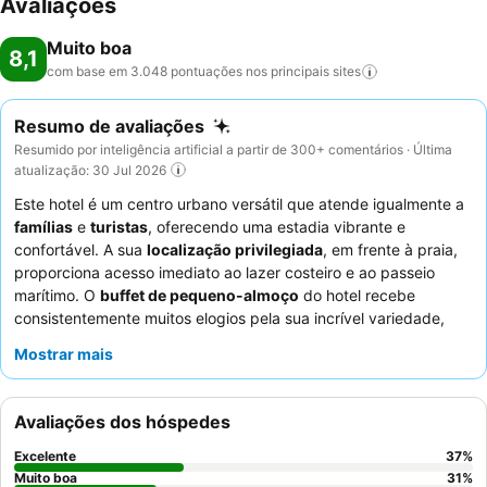
Avaliações
Muito boa
8,1
com base em 3.048 pontuações nos principais
sites
Resumo de avaliações
Resumido por inteligência artificial a partir de 300+ comentários · Última
atualização: 30 Jul 2026
Este hotel é um centro urbano versátil que atende igualmente a
famílias
e
turistas
, oferecendo uma estadia vibrante e
confortável. A sua
localização privilegiada
, em frente à praia,
proporciona acesso imediato ao lazer costeiro e ao passeio
marítimo. O
buffet de pequeno-almoço
do hotel recebe
consistentemente muitos elogios pela sua incrível variedade,
adequado para todos os hóspedes. Os hóspedes elogiam
Mostrar mais
consistentemente a simpatia e a prestabilidade excecionais do
pessoal, contribuindo significativamente para uma estadia
agradável. Para uma experiência mais tranquila, considere
Avaliações dos hóspedes
solicitar um quarto virado para o jardim para minimizar o ruído
da rua.
Excelente
37
%
Muito boa
31
%