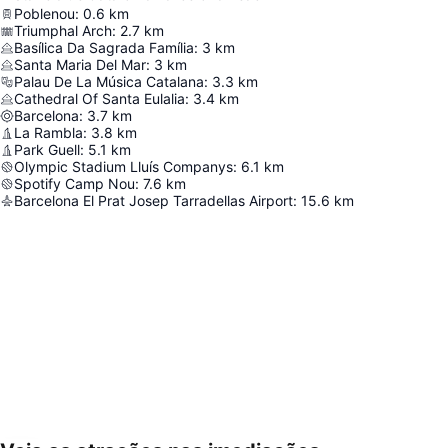
Poblenou
:
0.6
km
Triumphal Arch
:
2.7
km
Basílica Da Sagrada Família
:
3
km
Santa Maria Del Mar
:
3
km
Palau De La Música Catalana
:
3.3
km
Cathedral Of Santa Eulalia
:
3.4
km
Barcelona
:
3.7
km
La Rambla
:
3.8
km
Park Guell
:
5.1
km
Olympic Stadium Lluís Companys
:
6.1
km
Spotify Camp Nou
:
7.6
km
Barcelona El Prat Josep Tarradellas Airport
:
15.6
km