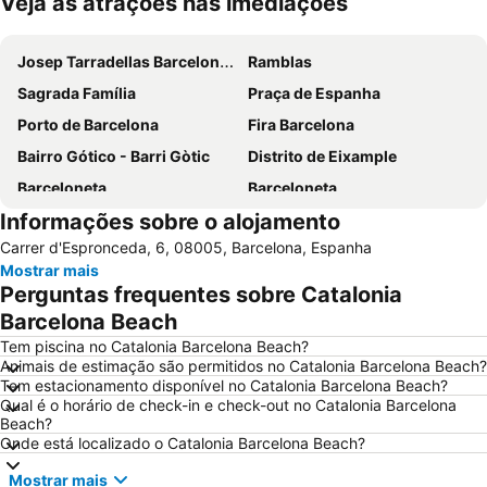
Veja as atrações nas imediações
Ampliar mapa
Josep Tarradellas Barcelona–El Prat Airport
Ramblas
Sagrada Família
Praça de Espanha
Porto de Barcelona
Fira Barcelona
Bairro Gótico - Barri Gòtic
Distrito de Eixample
Barceloneta
Barceloneta
Informações sobre o alojamento
Estádio Olímpico de Montjuïc
Camp Nou
Carrer d'Espronceda, 6, 08005, Barcelona, Espanha
Estació de Sants
Palácio Sant Jordi
Mostrar mais
Praça Catalunha
Sagrada Família Metro Station
Perguntas frequentes sobre Catalonia
La Dreta de l'Eixample
Barcelona Sants Metro Station
Barcelona Beach
Metrô de Barcelona
Plaza Catalunya
Tem piscina no Catalonia Barcelona Beach?
Animais de estimação são permitidos no Catalonia Barcelona Beach?
Aeroport T1 Metro Station
Ciutat Vella
Tem estacionamento disponível no Catalonia Barcelona Beach?
Qual é o horário de check-in e check-out no Catalonia Barcelona
Catedral Basílica de Barcelona
Estació de Plaça Catalunya
Beach?
Gràcia
Passeio de Gràcia
Onde está localizado o Catalonia Barcelona Beach?
Circuit de Catalunya
Parque do centro de Poblenou
Mostrar mais