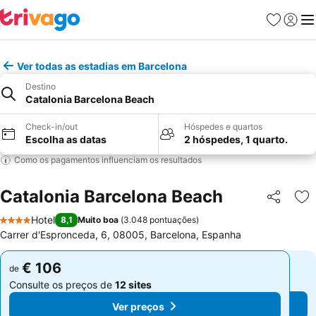
Favoritos
Iniciar
Me
Ver todas as estadias em Barcelona
Destino
Catalonia Barcelona Beach
Check-in/out
Hóspedes e quartos
Escolha as datas
2 hóspedes, 1 quarto.
Como os pagamentos influenciam os resultados
Catalonia Barcelona Beach
Partilhar
Ad
Hotel
8,1
Muito boa
(
3.048 pontuações
)
4 Estrelas
Carrer d'Espronceda, 6, 08005, Barcelona, Espanha
€ 106
€ 106
de
de
Consulte os preços de
12 sites
Consulte os preços de
12 sites
Ver preços
Ver preços