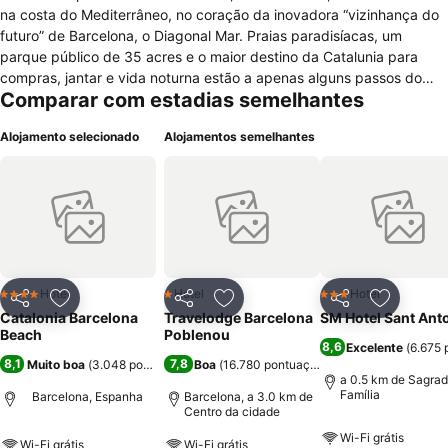
na costa do Mediterrâneo, no coração da inovadora “vizinhança do
futuro” de Barcelona, o Diagonal Mar. Praias paradisíacas, um
parque público de 35 acres e o maior destino da Catalunia para
compras, jantar e vida noturna estão a apenas alguns passos do
Comparar com estadias semelhantes
hotel. ôTodos os quartos oferecem design contemporâneo,
convidativo e característico de Barcelona, e incluem jogos de cama
Alojamento selecionado
Alojamentos semelhantes
de luxo e banheiros de mármore espaçosos.
Hotel
Hotel
Hotel
4 Estrelas
1 Estrelas
3 Estrelas
Partilhar
Adicionar aos favoritos
Partilhar
Adicionar aos favoritos
Partilhar
Adicionar
Catalonia Barcelona
Travelodge Barcelona
SM Hotel Sant Ant
Beach
Poblenou
8,6
Excelente
(
6.675 
8,1
7,8
Muito boa
(
3.048 pontuações
Boa
)
(
16.780 pontuações
)
a 0.5 km de Sagra
Família
Barcelona, Espanha
Barcelona, a 3.0 km de
Centro da cidade
Wi-Fi grátis
Wi-Fi grátis
Wi-Fi grátis