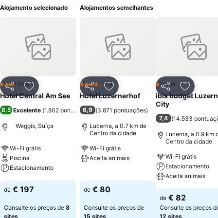
Alojamento selecionado
Alojamentos semelhantes
Hotel
Hotel
Hotel
3 Estrelas
4 Estrelas
1 Estrelas
Partilhar
Adicionar aos favoritos
Partilhar
Adicionar aos favoritos
Partilhar
Adicionar
Hotel Central Am See
Hotel Luzernerhof
ibis budget Luzern
City
8,5
6,9
Excelente
(
1.802 pontuações
)
(
3.871 pontuações
)
7,4
(
14.533 pontuaç
Weggis, Suíça
Lucerna, a 0.7 km de
Centro da cidade
Lucerna, a 0.9 km 
Centro da cidade
Wi-Fi grátis
Wi-Fi grátis
Wi-Fi grátis
Piscina
Aceita animais
Estacionamento
Estacionamento
Ver preços
Aceita animais
Ver preços
€ 197
€ 80
de
de
Ver preços
€ 82
de
Consulte os preços de
8
Consulte os preços de
Consulte os preços d
sites
15 sites
12 sites