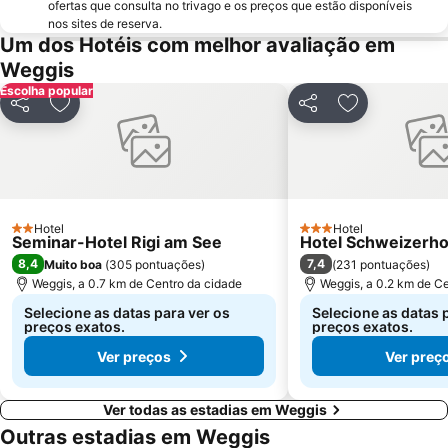
ofertas que consulta no trivago e os preços que estão disponíveis
Street Parade
Lindenhof
nos sites de reserva.
Wipkingen
Um dos Hotéis com melhor avaliação em
Weggis
Escolha popular
Partilhar
Adicionar aos favoritos
Partilhar
Adicionar aos
Hotel
Hotel
2 Estrelas
3 Estrelas
Seminar-Hotel Rigi am See
Hotel Schweizerho
8,4
7,4
Muito boa
(
305 pontuações
)
(
231 pontuações
)
Weggis, a 0.7 km de Centro da cidade
Weggis, a 0.2 km de C
Selecione as datas para ver os
Selecione as datas 
preços exatos.
preços exatos.
Ver preços
Ver preç
Ver todas as estadias em Weggis
Outras estadias em Weggis