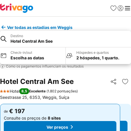
Favoritos
Iniciar
Me
Ver todas as estadias em Weggis
Destino
Hotel Central Am See
Check-in/out
Hóspedes e quartos
Escolha as datas
2 hóspedes, 1 quarto.
Como os pagamentos influenciam os resultados
Hotel Central Am See
Partilhar
Ad
Hotel
8,5
Excelente
(
1.802 pontuações
)
3 Estrelas
Seestrasse 25, 6353, Weggis, Suíça
€ 197
€ 197
de
de
Consulte os preços de
8 sites
Consulte os preços de
8 sites
Ver preços
Ver preços