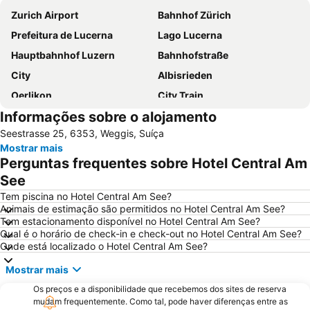
Zurich Airport
Bahnhof Zürich
Prefeitura de Lucerna
Lago Lucerna
Hauptbahnhof Luzern
Bahnhofstraße
City
Albisrieden
Oerlikon
City Train
Informações sobre o alojamento
Hallenstadion
Enge
Seestrasse 25, 6353, Weggis, Suíça
Luzerner Fasnacht
Zollikon Train Station
Mostrar mais
Lucerne Festival in Summer
Stadthaus
Perguntas frequentes sobre Hotel Central Am
Unterstrass
Rathaus Zürich
See
Langstrasse
Stadion Letzigrund
Tem piscina no Hotel Central Am See?
Animais de estimação são permitidos no Hotel Central Am See?
Altstetten
Höngg
Tem estacionamento disponível no Hotel Central Am See?
Qual é o horário de check-in e check-out no Hotel Central Am See?
Engelberg-Titlis
Pilatus
Onde está localizado o Hotel Central Am See?
Leimbach
Opernhaus
Mostrar mais
Niederdorf und Oberdorf
Lake Lucerne
Os preços e a disponibilidade que recebemos dos sites de reserva
Verkehrshaus
Seefeld
mudam frequentemente. Como tal, pode haver diferenças entre as