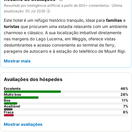
Resumido por inteligência artificial a partir de 600+ comentários · Última
atualização: 30 Jul 2026
Este hotel é um refúgio histórico tranquilo, ideal para
famílias
e
turistas
que procuram uma estadia relaxante com um ambiente
charmoso e clássico. A sua localização imbatível diretamente
nas margens do Lago Lucerna, em Weggis, oferece vistas
deslumbrantes e acesso conveniente ao terminal de ferry,
paragens de autocarro e à estação do teleférico de Mount Rigi.
A recém-construída
piscina infinita
junto ao lago, com acesso
Mostrar mais
direto ao mesmo, é um destaque refrescante. Os hóspedes
elogiam consistentemente os
funcionários simpáticos e
atenciosos
e o
variado buffet de pequeno-almoço
, que inclui
Avaliações dos hóspedes
fruta fresca e opções de qualidade. Para uma experiência
verdadeiramente memorável, considere jantar no restaurante do
Excelente
46
%
hotel, que oferece boa comida, vistas maravilhosas e um
Muito boa
28
%
romântico terraço à beira do lago.
Boa
11
%
Aceitável
7
%
Fraca
8
%
Mostrar avaliações