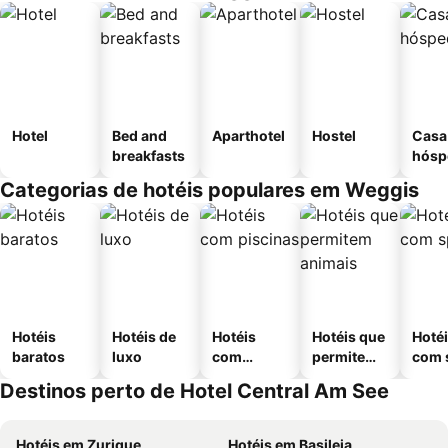
Hotel
Bed and
Aparthotel
Hostel
Casa
breakfasts
hósp
Categorias de hotéis populares em Weggis
Hotéis
Hotéis de
Hotéis
Hotéis que
Hoté
baratos
luxo
com
permitem
com 
piscinas
animais
Destinos perto de Hotel Central Am See
Hotéis em Zurique
Hotéis em Basileia