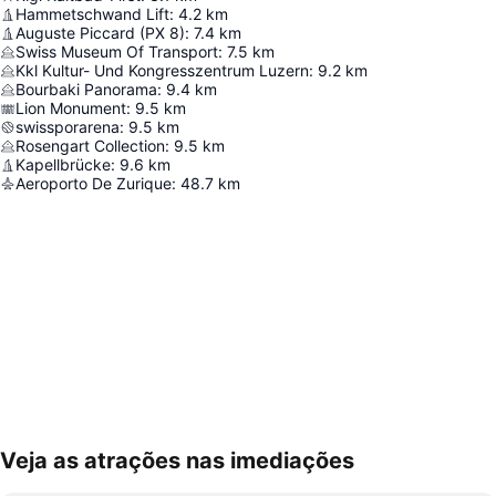
Hammetschwand Lift
:
4.2
km
Auguste Piccard (PX 8)
:
7.4
km
Swiss Museum Of Transport
:
7.5
km
Kkl Kultur- Und Kongresszentrum Luzern
:
9.2
km
Bourbaki Panorama
:
9.4
km
Lion Monument
:
9.5
km
swissporarena
:
9.5
km
Rosengart Collection
:
9.5
km
Kapellbrücke
:
9.6
km
Aeroporto De Zurique
:
48.7
km
Veja as atrações nas imediações
Ampliar mapa