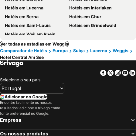
Hotéis em Lucerna
Hotéis em Interlaken
Hotéis em Berna
Hotéis em Chur
Hotéis em Saint-Louis
Hotéis em Grindelwald
Hotéis em Weil am Rhein
Ver todas as estadias em Weggis
Comparador de Hotéis
Europa
Suíça
Lucerna
Weggis
Hotel Central Am See
Facebook
Twitter
Insta
Yo
Selecione o seu país
Adicionar no Google
Encontre facilmente os nossos
resultados: adicione o trivago como
fonte preferencial no Google.
Empresa
Os nossos produtos