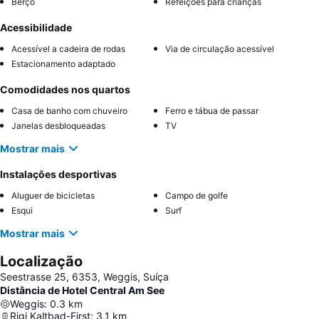
Berço
Refeições para crianças
Acessibilidade
Acessível a cadeira de rodas
Via de circulação acessível
Estacionamento adaptado
Comodidades nos quartos
Casa de banho com chuveiro
Ferro e tábua de passar
Janelas desbloqueadas
TV
Mostrar mais
Instalações desportivas
Aluguer de bicicletas
Campo de golfe
Esqui
Surf
Mostrar mais
Localização
Seestrasse 25, 6353, Weggis, Suíça
Distância de Hotel Central Am See
Weggis
:
0.3
km
Rigi Kaltbad-First
:
3.1
km