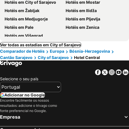
Hotéis em City of Sarajevo
Hotéis em Mostar
Hotéis em Žabljak
Hotéis em Ilidža
Hotéis em Medjugorje
Hotéis em Pljevlja
Hotéis em Pale
Hotéis em Zenica
Hotéis em Višegrad
Ver todas as estadias em City of Sarajevo
Comparador de Hotéis
Europa
Bósnia-Herzegovina
Cantão Sarajevo
City of Sarajevo
Hotel Central
Facebook
Twitter
Insta
Yo
Selecione o seu país
Adicionar no Google
Encontre facilmente os nossos
resultados: adicione o trivago como
fonte preferencial no Google.
Empresa