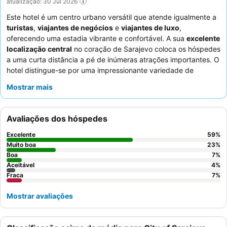
atualização: 30 Jul 2026
Este hotel é um centro urbano versátil que atende igualmente a
turistas
,
viajantes de negócios
e
viajantes de luxo
,
oferecendo uma estadia vibrante e confortável. A sua
excelente
localização central
no coração de Sarajevo coloca os hóspedes
a uma curta distância a pé de inúmeras atrações importantes. O
hotel distingue-se por uma impressionante variedade de
instalações de bem-estar e fitness, incluindo um ginásio
Mostrar mais
excecionalmente grande e
bem equipado
e uma piscina de 25
metros. Os hóspedes destacam consistentemente o
staff
e o
serviço excecionais, e o pequeno-almoço recebe
Avaliações dos hóspedes
consistentemente comentários positivos pela sua generosidade
e variedade. Para uma estadia mais tranquila, considere solicitar
Excelente
59
%
um quarto virado para longe da animada vizinhança imediata.
Muito boa
23
%
Boa
7
%
Aceitável
4
%
Fraca
7
%
Mostrar avaliações