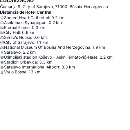
Localização
Ćumurija 8, City of Sarajevo, 71000, Bósnia-Herzegovina
Distância de Hotel Central
Sacred Heart Cathedral
:
0.2
km
Ashkenazi Synagogue
:
0.2
km
Eternal Flame
:
0.3
km
City Hall
:
0.6
km
Svrzo's House
:
0.6
km
City of Sarajevo
:
1.1
km
National Museum Of Bosnia And Herzegovina
:
1.9
km
Sarajevo
:
2.2
km
Olimpijski stadion Koševo – Asim Ferhatović-Hase
:
2.2
km
Stadion Grbavica
:
3.3
km
Sarajevo International Airport
:
8.3
km
Vrelo Bosne
:
13
km