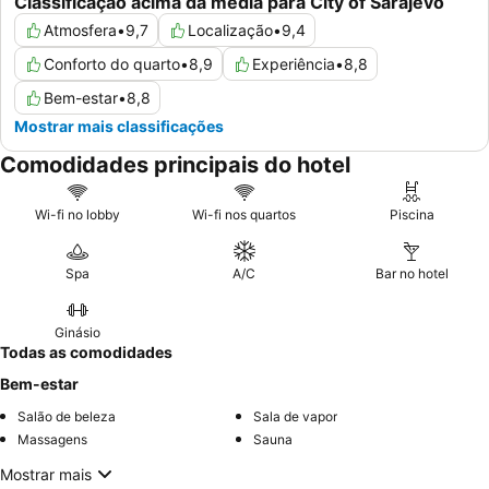
Classificação acima da média para City of Sarajevo
Atmosfera
•
9,7
Localização
•
9,4
Conforto do quarto
•
8,9
Experiência
•
8,8
Bem-estar
•
8,8
Mostrar mais classificações
Comodidades principais do hotel
Wi-fi no lobby
Wi-fi nos quartos
Piscina
Spa
A/C
Bar no hotel
Ginásio
Todas as comodidades
Bem-estar
Salão de beleza
Sala de vapor
Massagens
Sauna
Mostrar mais