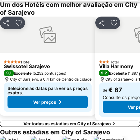
Um dos Hotéis com melhor avaliação em City
of Sarajevo
Partilhar
Adicionar aos favoritos
Partilhar
Adicionar 
Hotel
Hotel
5 Estrelas
3 Estrelas
Swissotel Sarajevo
Villa Harmony
9,1
9,2
Excelente
(
5.252 pontuações
)
Excelente
(
1.897
City of Sarajevo, a 0.4 km de Centro da cidade
City of Sarajevo, a
Selecione as datas para ver os preços
€ 67
de
exatos.
Consulte os preç
Ver preços
Ver p
Ver todas as estadias em City of Sarajevo
Outras estadias em City of Sarajevo