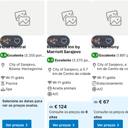
Hotel
Hotel
Hotel
4 Estrelas
4 Estrelas
3 Estrelas
Partilhar
Adicionar aos favoritos
Partilhar
Adicionar aos favoritos
Partilhar
Adicionar
Hotel Central
Residence Inn by
Villa Harmony
Marriott Sarajevo
8,8
9,2
Excelente
(
3.355 pontuações
)
Excelente
(
1.897 
9,0
Excelente
(
3.370 pontuações
)
City of Sarajevo,
City of Sarajevo, a 
Bósnia-Herzegovina
km de Centro da c
City of Sarajevo, a 0.7
km de Centro da cidade
Wi-Fi grátis
Wi-Fi grátis
Wi-Fi grátis
Piscina
Estacionamento
Aceita animais
Spa
A/C
A/C
Ver preços
Ver preços
Selecione as datas para
€ 67
de
Ver preços
ver os preços exatos.
€ 124
de
Consulte os preços de
8
Consulte os preços 
sites
sites
Ver preços
Ver preços
Ver preços