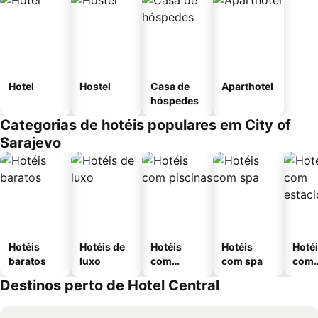
Hotel
Hostel
Casa de
Aparthotel
hóspedes
Categorias de hotéis populares em City of
Sarajevo
Hotéis
Hotéis de
Hotéis
Hotéis
Hoté
baratos
luxo
com
com spa
com
piscinas
esta
Destinos perto de Hotel Central
ment