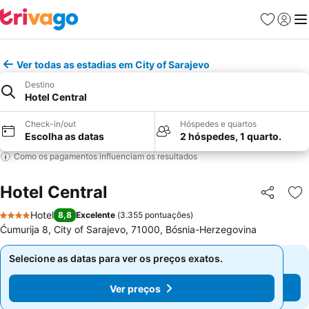
Favoritos
Iniciar
Me
Ver todas as estadias em City of Sarajevo
Destino
Hotel Central
Check-in/out
Hóspedes e quartos
Escolha as datas
2 hóspedes, 1 quarto.
Como os pagamentos influenciam os resultados
Hotel Central
Partilhar
Ad
Hotel
8,8
Excelente
(
3.355 pontuações
)
4 Estrelas
Ćumurija 8, City of Sarajevo, 71000, Bósnia-Herzegovina
Selecione as datas para ver os preços exatos.
Selecione as datas para ver os preços exatos.
Ver preços
Ver preços