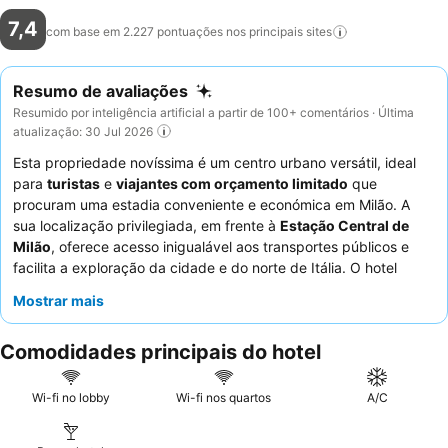
7,4
com base em 2.227 pontuações nos principais
sites
Resumo de avaliações
Resumido por inteligência artificial a partir de 100+ comentários · Última
atualização: 30 Jul 2026
Esta propriedade novíssima é um centro urbano versátil, ideal
para
turistas
e
viajantes com orçamento limitado
que
procuram uma estadia conveniente e económica em Milão. A
sua localização privilegiada, em frente à
Estação Central de
Milão
, oferece acesso inigualável aos transportes públicos e
facilita a exploração da cidade e do norte de Itália. O hotel
dispõe de
quartos confortáveis e limpos
com excelentes
Mostrar mais
chuveiros, garantindo uma experiência relaxante. Os hóspedes
elogiam consistentemente os
funcionários atenciosos e
Comodidades principais do hotel
simpáticos
e apreciam a máquina de café gratuita, embora o
pequeno-almoço receba feedback misto. Para uma estadia
mais tranquila, os hóspedes podem considerar solicitar um
Wi-fi no lobby
Wi-fi nos quartos
A/C
quarto virado para o jardim.