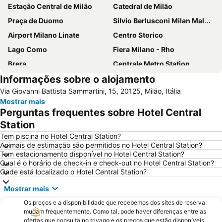
Estação Central de Milão
Catedral de Milão
Praça de Duomo
Silvio Berlusconi Milan Malpensa Airport
Airport Milano Linate
Centro Storico
Lago Como
Fiera Milano - Rho
Brera
Centrale Metro Station
Informações sobre o alojamento
Aeroporto Orio al Serio
Navigli
Via Giovanni Battista Sammartini, 15, 20125, Milão, Itália
Cidade Alta de Bérgamo
Stazione di Bergamo
Mostrar mais
San Siro
Stazione Porta Garibaldi
Perguntas frequentes sobre Hotel Central
Lampugnano Metro Station
Teatro alla Scala
Station
San Siro Stadio Metro Station
Autodromo Nazionale Monza
Tem piscina no Hotel Central Station?
Animais de estimação são permitidos no Hotel Central Station?
Cadorna – Triennale Metro Station
Porta Romana
Tem estacionamento disponível no Hotel Central Station?
Qual é o horário de check-in e check-out no Hotel Central Station?
Porta Garibaldi
Porta Venezia
Onde está localizado o Hotel Central Station?
Galeria Vittorio Emanuele II
Porto Como
Mostrar mais
FieraMilano
Lampugnano
Os preços e a disponibilidade que recebemos dos sites de reserva
Museo del Duomo di Milano
Funicolare di Città Alta
mudam frequentemente. Como tal, pode haver diferenças entre as
ofertas que consulta no trivago e os preços que estão disponíveis
Teatro Sociale Como
Garibaldi Metro Station