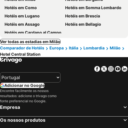
Hotéis em Como
Hotéis em Somma Lombardo
Hotéis em Lugano
Hotéis em Brescia
Hotéis em Assago
Hotéis em Bellagio
Hotéis em Cardano al Campo
Ver todas as estadias em Milão
Comparador de Hotéis
Europa
Itália
Lombardia
Milão
Hotel Central Station
Facebook
Twitter
Insta
Yo
Adicionar no Google
Encontre facilmente os nossos
resultados: adicione o trivago como
fonte preferencial no Google.
Empresa
Os nossos produtos