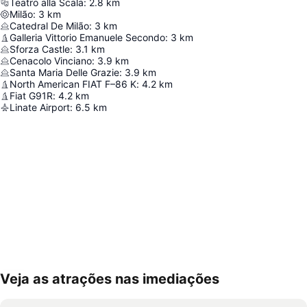
Teatro alla Scala
:
2.8
km
Milão
:
3
km
Catedral De Milão
:
3
km
Galleria Vittorio Emanuele Secondo
:
3
km
Sforza Castle
:
3.1
km
Cenacolo Vinciano
:
3.9
km
Santa Maria Delle Grazie
:
3.9
km
North American FIAT F–86 K
:
4.2
km
Fiat G91R
:
4.2
km
Linate Airport
:
6.5
km
Veja as atrações nas imediações
Ampliar mapa