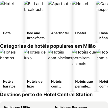
Hotel
Bed and
Aparthotel
Hostel
Casa
breakfasts
hósp
Categorias de hotéis populares em Milão
Hotéis
Hotéis de
Hotéis
Hotéis que
Hoté
baratos
luxo
com
permitem
com 
piscinas
animais
Destinos perto de Hotel Central Station
Hotéis em Milão
Hotéis em Bergamo