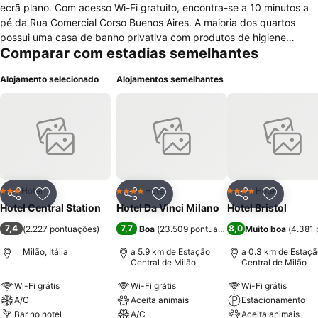
ecrã plano. Com acesso Wi-Fi gratuito, encontra-se a 10 minutos a
pé da Rua Comercial Corso Buenos Aires. A maioria dos quartos
possui uma casa de banho privativa com produtos de higiene
Comparar com estadias semelhantes
pessoal gratuitos. Alguns têm uma casa de banho partilhada. O
Aeroporto de Milão-Malpensa pode ser alcançado em 35 minutos
Alojamento selecionado
Alojamentos semelhantes
de carro. A Estação de Metro Caiazzo encontra-se a 450 metros do
Central Station Affittacamere.
Hotel
Hotel
Hotel
3 Estrelas
4 Estrelas
4 Estrelas
Partilhar
Adicionar aos favoritos
Partilhar
Adicionar aos favoritos
Partilhar
Adicionar
Hotel Central Station
Hotel Da Vinci Milano
Hotel Bristol
7,4
7,7
8,0
(
2.227 pontuações
)
Boa
(
23.509 pontuações
)
Muito boa
(
4.381 
Milão, Itália
a 5.9 km de Estação
a 0.3 km de Estaçã
Central de Milão
Central de Milão
Wi-Fi grátis
Wi-Fi grátis
Wi-Fi grátis
A/C
Aceita animais
Estacionamento
Bar no hotel
A/C
Aceita animais