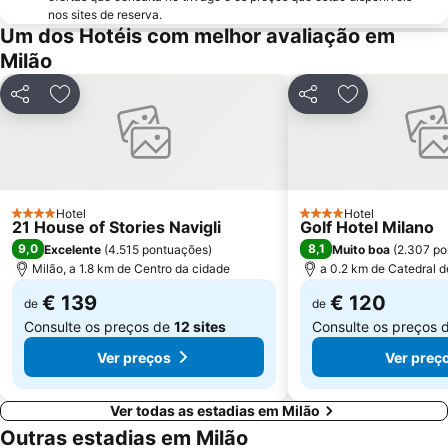
nos sites de reserva.
Boccaleone
Teatro dal Verme
Um dos Hotéis com melhor avaliação em
Milão
Via Montenapoleone
Bicocca
San Siro Ippodromo Metro Station
Stazione Milano Lambrate
Partilhar
Adicionar aos favoritos
Partilhar
Adicionar aos
Castelo Sforzeco
Porta Genova
Zara Metro Station
Bovisa
Assago Milanofiori Forum Metro Station
Università di Pavia
Isola
Porta Venezia Metro Station
Hotel
Hotel
4 Estrelas
4 Estrelas
21 House of Stories Navigli
Golf Hotel Milano
Moscova Metro Station
Città Studi
9,0
8,1
Excelente
(
4.515 pontuações
)
Muito boa
(
2.307 po
Duomo Metro Station
Lambrate
Milão, a 1.8 km de Centro da cidade
a 0.2 km de Catedral d
€ 139
€ 120
de
de
Consulte os preços de
12 sites
Consulte os preços 
Ver preços
Ver preç
Ver todas as estadias em Milão
Outras estadias em Milão