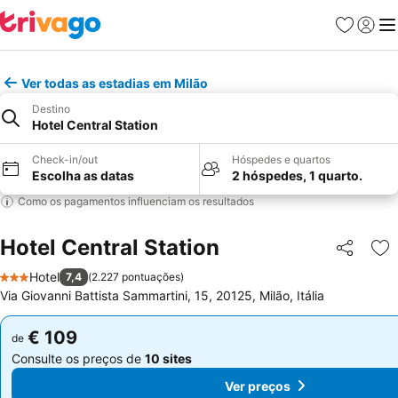
Favoritos
Iniciar
Me
Ver todas as estadias em Milão
Destino
Hotel Central Station
Check-in/out
Hóspedes e quartos
Escolha as datas
2 hóspedes, 1 quarto.
Como os pagamentos influenciam os resultados
Hotel Central Station
Partilhar
Ad
Hotel
7,4
(
2.227 pontuações
)
3 Estrelas
Via Giovanni Battista Sammartini, 15, 20125, Milão, Itália
€ 109
€ 109
de
de
Consulte os preços de
10 sites
Consulte os preços de
10 sites
Ver preços
Ver preços