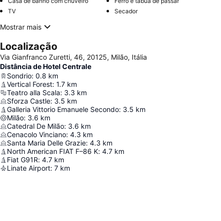
Casa de banho com chuveiro
Ferro e tábua de passar
TV
Secador
Mostrar mais
Localização
Via Gianfranco Zuretti, 46, 20125, Milão, Itália
Distância de Hotel Centrale
Sondrio
:
0.8
km
Vertical Forest
:
1.7
km
Teatro alla Scala
:
3.3
km
Sforza Castle
:
3.5
km
Galleria Vittorio Emanuele Secondo
:
3.5
km
Milão
:
3.6
km
Catedral De Milão
:
3.6
km
Cenacolo Vinciano
:
4.3
km
Santa Maria Delle Grazie
:
4.3
km
North American FIAT F–86 K
:
4.7
km
Fiat G91R
:
4.7
km
Linate Airport
:
7
km