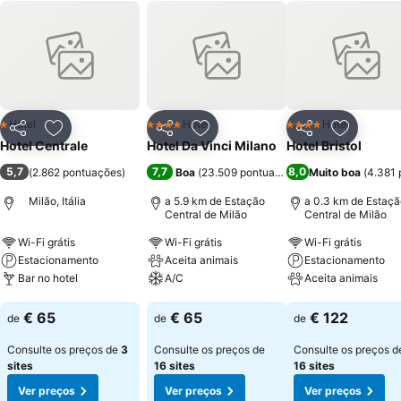
Hotel
Hotel
Hotel
1 Estrelas
4 Estrelas
4 Estrelas
Partilhar
Adicionar aos favoritos
Partilhar
Adicionar aos favoritos
Partilhar
Adicionar
Hotel Centrale
Hotel Da Vinci Milano
Hotel Bristol
5,7
7,7
8,0
(
2.862 pontuações
)
Boa
(
23.509 pontuações
)
Muito boa
(
4.381 
Milão, Itália
a 5.9 km de Estação
a 0.3 km de Estaçã
Central de Milão
Central de Milão
Wi-Fi grátis
Wi-Fi grátis
Wi-Fi grátis
Estacionamento
Aceita animais
Estacionamento
Bar no hotel
A/C
Aceita animais
Ver preços
Ver preços
Ver preços
€ 65
€ 65
€ 122
de
de
de
Consulte os preços de
3
Consulte os preços de
Consulte os preços d
sites
16 sites
16 sites
Ver preços
Ver preços
Ver preços