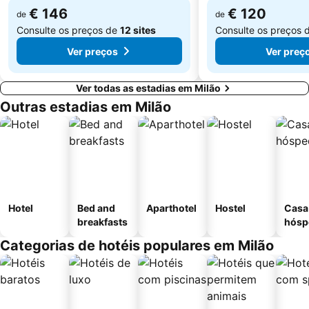
€ 146
€ 120
de
de
Consulte os preços de
12 sites
Consulte os preços 
Ver preços
Ver preç
Ver todas as estadias em Milão
Outras estadias em Milão
Hotel
Bed and
Aparthotel
Hostel
Casa
breakfasts
hósp
Categorias de hotéis populares em Milão