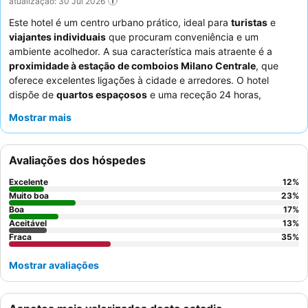
atualização: 30 Jul 2026
Este hotel é um centro urbano prático, ideal para
turistas
e
viajantes individuais
que procuram conveniência e um
ambiente acolhedor. A sua característica mais atraente é a
proximidade à estação de comboios Milano Centrale
, que
oferece excelentes ligações à cidade e arredores. O hotel
dispõe de
quartos espaçosos
e uma receção 24 horas,
garantindo flexibilidade para chegadas e partidas. Os hóspedes
Mostrar mais
elogiam consistentemente o
staff excecionalmente simpático e
prestável
e apreciam o café de boa qualidade servido ao
pequeno-almoço. Para uma experiência mais tranquila, os
Avaliações dos hóspedes
hóspedes devem solicitar um quarto virado para o pátio interior.
Excelente
12
%
Muito boa
23
%
Boa
17
%
Aceitável
13
%
Fraca
35
%
Mostrar avaliações