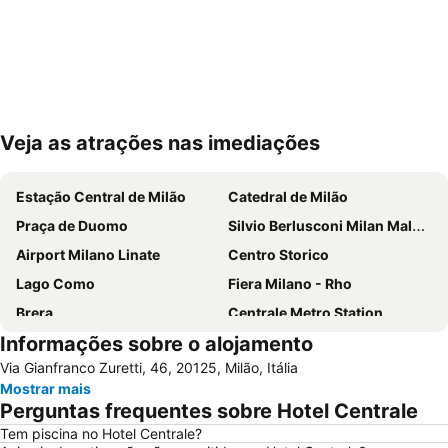
Veja as atrações nas imediações
Ampliar mapa
Estação Central de Milão
Catedral de Milão
Praça de Duomo
Silvio Berlusconi Milan Malpensa Airport
Airport Milano Linate
Centro Storico
Lago Como
Fiera Milano - Rho
Brera
Centrale Metro Station
Informações sobre o alojamento
Aeroporto Orio al Serio
Navigli
Via Gianfranco Zuretti, 46, 20125, Milão, Itália
Cidade Alta de Bérgamo
Stazione di Bergamo
Mostrar mais
San Siro
Stazione Porta Garibaldi
Perguntas frequentes sobre Hotel Centrale
Lampugnano Metro Station
Teatro alla Scala
Tem piscina no Hotel Centrale?