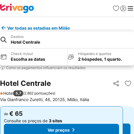
Favoritos
Iniciar
Me
Ver todas as estadias em Milão
Destino
Hotel Centrale
Check-in/out
Hóspedes e quartos
Escolha as datas
2 hóspedes, 1 quarto.
Como os pagamentos influenciam os resultados
Hotel Centrale
Partilhar
Ad
Hotel
5,7
(
2.862 pontuações
)
1 Estrelas
Via Gianfranco Zuretti, 46, 20125, Milão, Itália
€ 65
€ 65
de
de
Consulte os preços de
3 sites
Consulte os preços de
3 sites
Ver preços
Ver preços