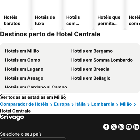
Hotéis
Hotéis de
Hotéis
Hotéis que
Hoté
baratos
luxo
com
permitem
com 
piscinas
animais
Destinos perto de Hotel Centrale
Hotéis em Milão
Hotéis em Bergamo
Hotéis em Como
Hotéis em Somma Lombardo
Hotéis em Lugano
Hotéis em Brescia
Hotéis em Assago
Hotéis em Bellagio
Hotéis em Cardano al Campo
Ver todas as estadias em Milão
Comparador de Hotéis
Europa
Itália
Lombardia
Milão
Hotel Centrale
Facebook
Twitter
Insta
Yo
Selecione o seu país