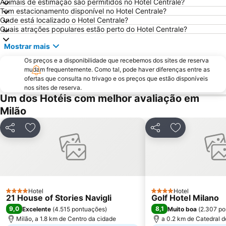
Animais de estimação são permitidos no Hotel Centrale?
San Siro Stadio Metro Station
Autodromo Nazionale Monza
Tem estacionamento disponível no Hotel Centrale?
Cadorna – Triennale Metro Station
Porta Romana
Onde está localizado o Hotel Centrale?
Quais atrações populares estão perto do Hotel Centrale?
Porta Garibaldi
Porta Venezia
Mostrar mais
Galeria Vittorio Emanuele II
Porto Como
Os preços e a disponibilidade que recebemos dos sites de reserva
FieraMilano
Lampugnano
mudam frequentemente. Como tal, pode haver diferenças entre as
Museo del Duomo di Milano
Funicolare di Città Alta
ofertas que consulta no trivago e os preços que estão disponíveis
nos sites de reserva.
Teatro Sociale Como
Garibaldi Metro Station
Um dos Hotéis com melhor avaliação em
Boccaleone
Teatro dal Verme
Milão
Bicocca
Via Montenapoleone
Partilhar
Adicionar aos favoritos
Partilhar
Adicionar aos
San Siro Ippodromo Metro Station
Stazione Milano Lambrate
Castelo Sforzeco
Porta Genova
Zara Metro Station
Bovisa
Assago Milanofiori Forum Metro Station
Università di Pavia
Hotel
Hotel
4 Estrelas
Isola
Porta Venezia Metro Station
4 Estrelas
21 House of Stories Navigli
Golf Hotel Milano
9,0
8,1
Excelente
(
4.515 pontuações
)
Muito boa
(
2.307 po
Città Studi
Moscova Metro Station
Milão, a 1.8 km de Centro da cidade
a 0.2 km de Catedral d
Lambrate
Duomo Metro Station