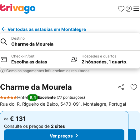
Favoritos
Iniciar
Me
Ver todas as estadias em Montalegre
Destino
Charme da Mourela
Check-in/out
Hóspedes e quartos
Escolha as datas
2 hóspedes, 1 quarto.
Como os pagamentos influenciam os resultados
Charme da Mourela
Partilhar
Ad
Hotel
9,4
Excelente
(
77 pontuações
)
5 Estrelas
Rua do, R. Rigueiro de Baixo, 5470-091, Montalegre, Portugal
€ 131
€ 131
de
de
Consulte os preços de
2 sites
Consulte os preços de
2 sites
Ver preços
Ver preços