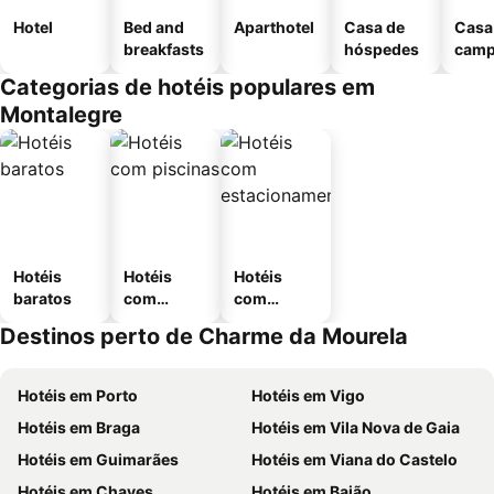
Hotel
Bed and
Aparthotel
Casa de
Casa
breakfasts
hóspedes
cam
Categorias de hotéis populares em
Montalegre
Hotéis
Hotéis
Hotéis
baratos
com
com
piscinas
estaciona
Destinos perto de Charme da Mourela
mento
Hotéis em Porto
Hotéis em Vigo
Hotéis em Braga
Hotéis em Vila Nova de Gaia
Hotéis em Guimarães
Hotéis em Viana do Castelo
Hotéis em Chaves
Hotéis em Baião