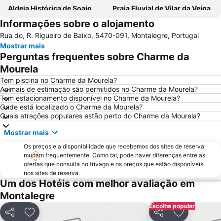
Aldeia Histórica de Soajo
Praia Fluvial de Vilar da Veiga
Informações sobre o alojamento
Bom Jesus do Monte
Cascata do Tahiti - Ermida
Rua do, R. Rigueiro de Baixo, 5470-091, Montalegre, Portugal
Aquático de Fafe
Lago dos Cisnes
Mostrar mais
DiverLanhoso
Albufeira do Ermal
Perguntas frequentes sobre Charme da
Elevador do Bom Jesus do Monte
Santuário de Nossa Senhora da Peneda
Mourela
Parque Natural da Baixa Limia Serra do Xurés
Fluvial de Adaúfe
Tem piscina no Charme da Mourela?
Animais de estimação são permitidos no Charme da Mourela?
Cascata de Fisgas de Ermelo
Parque Natural do Alvão
Tem estacionamento disponível no Charme da Mourela?
Onde está localizado o Charme da Mourela?
Barragem do Alto-Lindoso
Cascata do Arado
Quais atrações populares estão perto do Charme da Mourela?
Praia Fluvial de Ponte da Barca
Parque Termal do Peso
Mostrar mais
Complexo Desportivo Universitário de Gualtar
Barragem de Vilarinho das Furnas
Os preços e a disponibilidade que recebemos dos sites de reserva
Chaves Airport
Núcleo Ferroviário de Arco de Baúlhe
mudam frequentemente. Como tal, pode haver diferenças entre as
ofertas que consulta no trivago e os preços que estão disponíveis
Trilho do Vale do Teixeira
Igreja de Geraz do Minho
nos sites de reserva.
Maria da Fonte
Castelo de Chaves
Um dos Hotéis com melhor avaliação em
Montalegre
Santuário de Nossa Senhora da Graça
Castelo do Lindoso
Escolha popular
Santuário de Nossa Senhora do Sameiro
Santuário da Nossa Senhora do Porto de Ave
Partilhar
Adicionar aos favoritos
Partilhar
Adicionar a