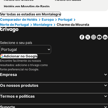
Hotéis em Mondim de Basto
Ver todas as estadias em Montalegre
Comparador de Hotéis
Europa
Portugal
Norte de Portugal
Montalegre
Charme da Mourela
Facebook
Twitter
Insta
Yo
Selecione o seu país
Adicionar no Google
Encontre facilmente os nossos
resultados: adicione o trivago como
fonte preferencial no Google.
Empresa
Os nossos produtos
Termos e políticas
Suporte