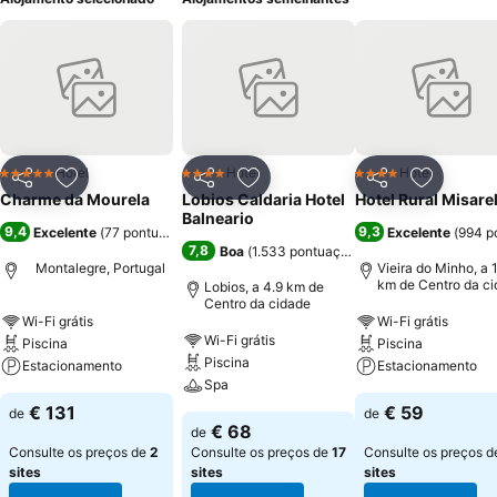
Hotel
Hotel
Hotel
5 Estrelas
4 Estrelas
4 Estrelas
Partilhar
Adicionar aos favoritos
Partilhar
Adicionar aos favoritos
Partilhar
Adicionar
Charme da Mourela
Lobios Caldaria Hotel
Hotel Rural Misare
Balneario
9,4
9,3
Excelente
(
77 pontuações
)
Excelente
(
994 p
7,8
Boa
(
1.533 pontuações
)
Montalegre, Portugal
Vieira do Minho, a 
km de Centro da c
Lobios, a 4.9 km de
Centro da cidade
Wi-Fi grátis
Wi-Fi grátis
Wi-Fi grátis
Piscina
Piscina
Piscina
Estacionamento
Estacionamento
Spa
€ 131
€ 59
de
de
€ 68
de
Consulte os preços de
2
Consulte os preços de
17
Consulte os preços 
sites
sites
sites