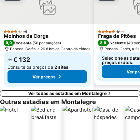
Vila de Allariz
Cascata de Leonte
Terras de Lanhoso - 700 Anos
Centro de estágios de Melgaço
Ponte sobre o Rio Lima
A Casa dos Poetas
Piscinas Municipais de Ponte da Barca
Mosteiro de Ermelo
Hotel
Hotel
4 Estrelas
5 Estrelas
Moinhos da Corga
Fraga de Pitões
Espigueiros de Lindoso
Fluvial da Ponte do Bico
9,0
8,9
Excelente
(
56 pontuações
)
Excelente
(
48 po
Museu e Centro Interpretativo do Linho
Peneda-Gerês, a 26.8 km de Centro da cidade
Peneda-Gerês, a 21.
Selecione as data
€ 132
de
preços exatos.
Consulte os preços de
2 sites
Ver p
Ver preços
Ver todas as estadias em Montalegre
Outras estadias em Montalegre