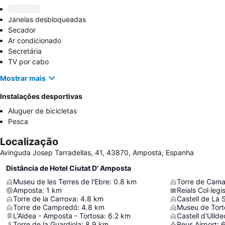
Janelas desbloqueadas
Secador
Ar condicionado
Secretária
TV por cabo
Mostrar mais
Instalações desportivas
Aluguer de bicicletas
Pesca
Localização
Avinguda Josep Tarradellas, 41, 43870, Amposta, Espanha
Distância de Hotel Ciutat D' Amposta
Museu de les Terres de l'Ebre
:
0.8
km
Torre de Cama
Amposta
:
1
km
Reials Col·legi
Torre de la Carrova
:
4.8
km
Castell de La 
Torre de Campredó
:
4.8
km
Museu de Tort
L'Aldea - Amposta - Tortosa
:
6.2
km
Castell d'Ulld
Torre de la Guardiola
:
8.9
km
Reus Airport
:
6