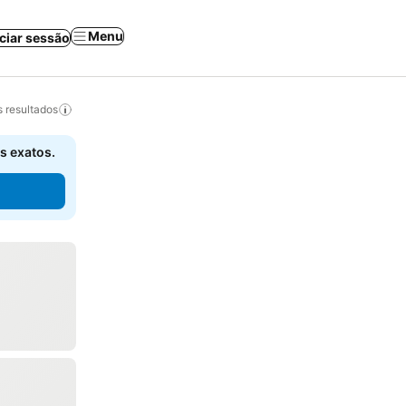
Menu
iciar sessão
 resultados
s exatos.