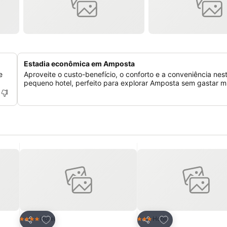
Estadia econômica em Amposta
e
Aproveite o custo-benefício, o conforto e a conveniência nes
pequeno hotel, perfeito para explorar Amposta sem gastar mu
itos
Adicionar aos favoritos
Adicionar aos fav
Hotel
Hotel
4 Estrelas
3 Estrelas
Partilhar
Partilhar