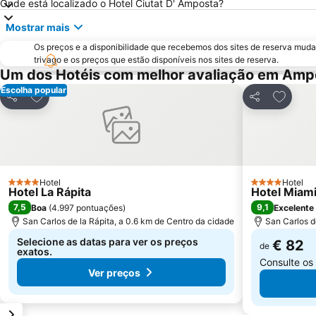
Onde está localizado o Hotel Ciutat D' Amposta?
Mostrar mais
Os preços e a disponibilidade que recebemos dos sites de reserva muda
trivago e os preços que estão disponíveis nos sites de reserva.
Um dos Hotéis com melhor avaliação em Amp
Escolha popular
Adicionar aos favoritos
Adiciona
Partilhar
Partilhar
Hotel
Hotel
4 Estrelas
4 Estrelas
Hotel La Rápita
Hotel Miam
7,5
9,1
Boa
(
4.997 pontuações
)
Excelente
San Carlos de la Rápita, a 0.6 km de Centro da cidade
San Carlos d
Selecione as datas para ver os preços
€ 82
de
exatos.
Consulte os
Ver preços