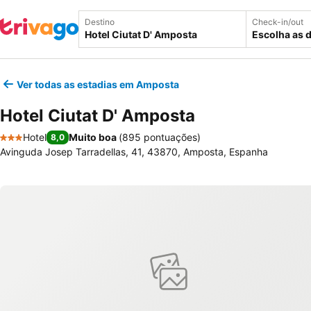
Destino
Check-in/out
Escolha as 
Ver todas as estadias em Amposta
Hotel Ciutat D' Amposta
Hotel
Muito boa
(
895 pontuações
)
8,0
3 Estrelas
Avinguda Josep Tarradellas, 41, 43870, Amposta, Espanha