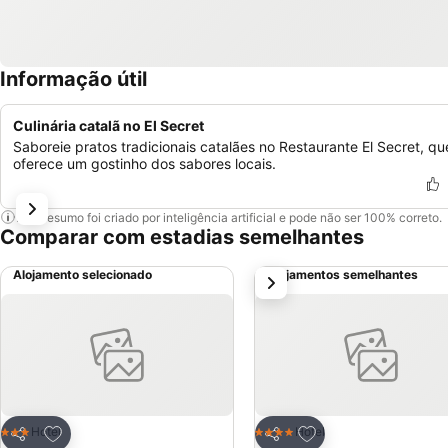
Informação útil
Culinária catalã no El Secret
Saboreie pratos tradicionais catalães no Restaurante El Secret, qu
oferece um gostinho dos sabores locais.
Este resumo foi criado por inteligência artificial e pode não ser 100% correto.
Comparar com estadias semelhantes
Alojamento selecionado
Alojamentos semelhantes
próximo
Adicionar aos favoritos
Adicionar aos favor
Hotel
Hotel
3 Estrelas
4 Estrelas
Partilhar
Partilhar