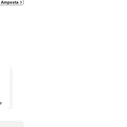
m Amposta
o