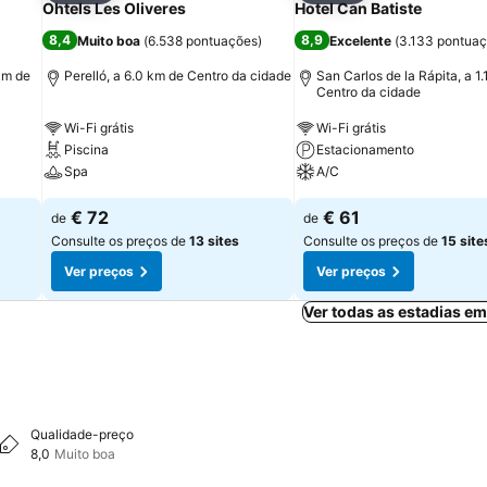
Ohtels Les Oliveres
Hotel Can Batiste
8,4
8,9
Muito boa
(
6.538 pontuações
)
Excelente
(
3.133 pontua
 km de
Perelló, a 6.0 km de Centro da cidade
San Carlos de la Rápita, a 1
Centro da cidade
Wi-Fi grátis
Wi-Fi grátis
Piscina
Estacionamento
Spa
A/C
€ 72
€ 61
de
de
Consulte os preços de
13 sites
Consulte os preços de
15 site
Ver preços
Ver preços
Ver todas as estadias e
Qualidade-preço
8,0
Muito boa