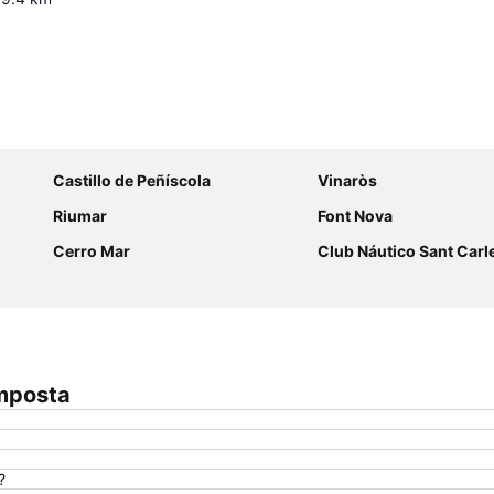
Ampliar mapa
Castillo de Peñíscola
Vinaròs
Riumar
Font Nova
Cerro Mar
Club Náutico Sant Carles de 
Amposta
?