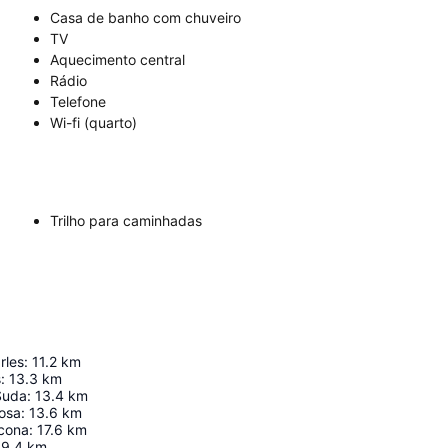
Casa de banho com chuveiro
TV
Aquecimento central
Rádio
Telefone
Wi-fi (quarto)
Trilho para caminhadas
rles
:
11.2
km
s
:
13.3
km
Suda
:
13.4
km
osa
:
13.6
km
econa
:
17.6
km
9.4
km