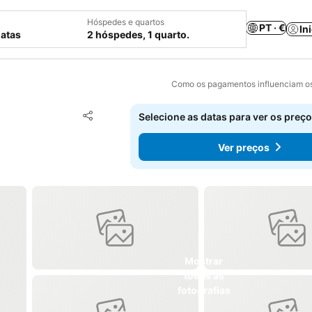
Hóspedes e quartos
PT · €
In
datas
2 hóspedes, 1 quarto.
Como os pagamentos influenciam os
Adicionar aos favoritos
Selecione as datas para ver os preço
Partilhar
Ver preços