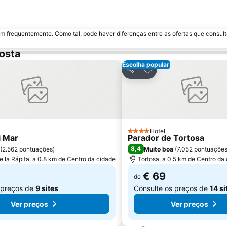
m frequentemente. Como tal, pode haver diferenças entre as ofertas que consult
osta
Escolha popular
r aos favoritos
Adicionar aos favorit
Partilhar
Hotel
4 Estrelas
i Mar
Parador de Tortosa
8,4
(
2.562 pontuações
)
Muito boa
(
7.052 pontuaçõe
e la Rápita, a 0.8 km de Centro da cidade
Tortosa, a 0.5 km de Centro da
€ 69
de
 preços de
9 sites
Consulte os preços de
14 si
Ver preços
Ver preços