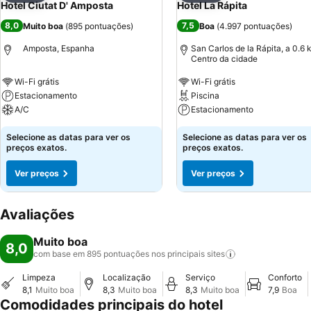
Hotel Ciutat D' Amposta
Hotel La Rápita
8,0
7,5
Muito boa
(
895 pontuações
)
Boa
(
4.997 pontuações
)
Amposta, Espanha
San Carlos de la Rápita, a 0.6
Centro da cidade
Wi-Fi grátis
Wi-Fi grátis
Estacionamento
Piscina
A/C
Estacionamento
Selecione as datas para ver os
Selecione as datas para ver os
preços exatos.
preços exatos.
Ver preços
Ver preços
Avaliações
Muito boa
8,0
com base em 895 pontuações nos principais
sites
Limpeza
Localização
Serviço
Conforto
8,1
Muito boa
8,3
Muito boa
8,3
Muito boa
7,9
Boa
Comodidades principais do hotel