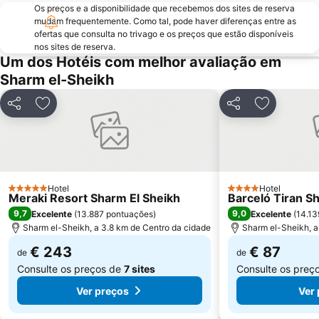
Os preços e a disponibilidade que recebemos dos sites de reserva
mudam frequentemente. Como tal, pode haver diferenças entre as
ofertas que consulta no trivago e os preços que estão disponíveis
nos sites de reserva.
Um dos Hotéis com melhor avaliação em
Sharm el-Sheikh
Partilhar
Adicionar aos favoritos
Partilhar
Adicionar 
Hotel
Hotel
5 Estrelas
4 Estrelas
Meraki Resort Sharm El Sheikh
Barceló Tiran S
9,7
9,0
Excelente
(
13.887 pontuações
)
Excelente
(
14.13
Sharm el-Sheikh, a 3.8 km de Centro da cidade
Sharm el-Sheikh, a
€ 243
€ 87
de
de
Consulte os preços de
7 sites
Consulte os preç
Ver preços
Ver