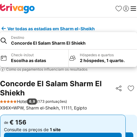
Favoritos
Iniciar
Me
Ver todas as estadias em Sharm el-Sheikh
Destino
Concorde El Salam Sharm El Shiekh
Check-in/out
Hóspedes e quartos
Escolha as datas
2 hóspedes, 1 quarto.
Como os pagamentos influenciam os resultados
Concorde El Salam Sharm El
Shiekh
Partilhar
Ad
Hotel
6,9
(
173 pontuações
)
5 Estrelas
X96X+WPW, Sharm el-Sheikh, 11111, Egipto
€ 156
€ 156
de
de
Consulte os preços de
1 site
Consulte os preços de
1 site