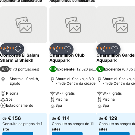
Alojamento selecionado
Alojamentos semelhantes
Hotel
Hotel
Hotel
5 Estrelas
5 Estrelas
5 Estrelas
Partilhar
Adicionar aos favoritos
Partilhar
Adicionar aos favoritos
Partilhar
Adicionar
Concorde El Salam
Charmillion Club
Charmillion Garde
Sharm El Shiekh
Aquapark
Aquapark
6,9
9,0
9,1
(
173 pontuações
)
Excelente
(
12.520 pontuações
Excelente
)
(
6.735 
Sharm el-Sheikh,
Sharm el-Sheikh, a 8.0
Sharm el-Sheikh, a
Egipto
km de Centro da cidade
km de Centro da c
Piscina
Wi-Fi grátis
Wi-Fi grátis
Spa
Piscina
Piscina
Estacionamento
Spa
Spa
€ 156
€ 114
€ 129
de
de
de
Consulte os preços de
1
Consulte os preços de
11
Consulte os preços 
site
sites
sites