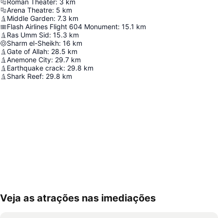
Roman Theater
:
3
km
Arena Theatre
:
5
km
Middle Garden
:
7.3
km
Flash Airlines Flight 604 Monument
:
15.1
km
Ras Umm Sid
:
15.3
km
Sharm el-Sheikh
:
16
km
Gate of Allah
:
28.5
km
Anemone City
:
29.7
km
Earthquake crack
:
29.8
km
Shark Reef
:
29.8
km
Veja as atrações nas imediações
Ampliar mapa