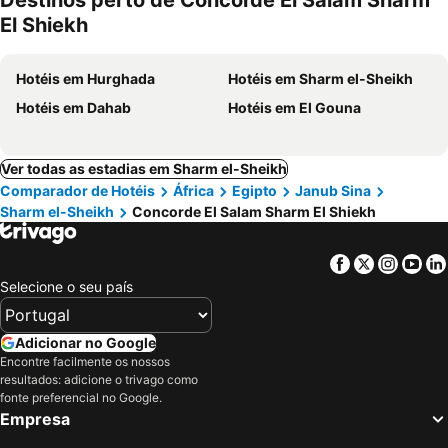
Destinos perto de Concorde El Salam Sharm
El Shiekh
Hotéis em Hurghada
Hotéis em Sharm el-Sheikh
Hotéis em Dahab
Hotéis em El Gouna
Ver todas as estadias em Sharm el-Sheikh
Comparador de Hotéis
África
Egipto
Janub Sina
Sharm el-Sheikh
Concorde El Salam Sharm El Shiekh
Facebook
Twitter
Insta
Yo
Selecione o seu país
Adicionar no Google
Encontre facilmente os nossos
resultados: adicione o trivago como
fonte preferencial no Google.
Empresa