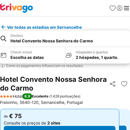
Favoritos
Iniciar
Me
Ver todas as estadias em Sernancelhe
Destino
Hotel Convento Nossa Senhora do Carmo
Check-in/out
Hóspedes e quartos
Escolha as datas
2 hóspedes, 1 quarto.
Como os pagamentos influenciam os resultados
Hotel Convento Nossa Senhora
do Carmo
Partilhar
Ad
Hotel
8,9
Excelente
(
1.428 pontuações
)
4 Estrelas
Freixinho, 3640-120, Sernancelhe, Portugal
€ 75
€ 75
de
de
Consulte os preços de
2 sites
Consulte os preços de
2 sites