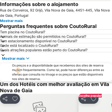
Informações sobre o alojamento
Parque aquático de Amarante
Pavilhão Multiusos Gondomar
Rua de Corveiros, 92 Grijó, Vila Nova de Gaia, 4451-445, Vila Nova
Praia do Furadouro
Cais de Gaia
de Gaia, Portugal
Magikland
Pavilhão Rosa Mota
Mostrar mais
Perguntas frequentes sobre CoutoRural
Norteshopping
Rua Santa Catarina
Tem piscina no CoutoRural?
Baixa
Centro Histórico do Porto
Animais de estimação são permitidos no CoutoRural?
Casa da Música
Parque & Zoo Santo Inácio
Tem estacionamento disponível no CoutoRural?
Onde está localizado o CoutoRural?
Estação São Bento
Aver-o-Mar Beach
Quais atrações populares estão perto do CoutoRural?
Europarque
Matosinhos Beach
Mostrar mais
Praia da Aguda
Parque da Cidade
Os preços e a disponibilidade que recebemos dos sites de reserva
Hotel Solverde Beach
Ria de Aveiro
mudam frequentemente. Como tal, pode haver diferenças entre as
ofertas que consulta no trivago e os preços que estão disponíveis
Paróquia Sagrada Família da Praia da Barra
Ponte Dom Luís I
nos sites de reserva.
Um dos Hotéis com melhor avaliação em Vila
da Póvoa de Varzim
da Madalena
Nova de Gaia
Edificio da Alfândega
Mercado do Bolhão
Escolha popular
Aldeia Rural Preservada de Quintandona
Palacio do Freixo
Partilhar
Adicionar aos favoritos
Partilhar
Adicionar
Mindelo Beach
Praia da Cortegaça