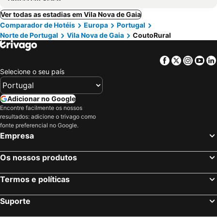
Ver todas as estadias em Vila Nova de Gaia
Comparador de Hotéis
Europa
Portugal
Norte de Portugal
Vila Nova de Gaia
CoutoRural
Facebook
Twitter
Insta
Yo
Selecione o seu país
Adicionar no Google
Encontre facilmente os nossos
resultados: adicione o trivago como
fonte preferencial no Google.
Empresa
Os nossos produtos
Termos e políticas
Suporte