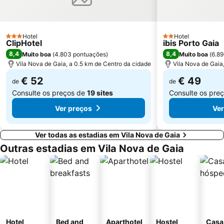
Caxinas Beach
Casino de Espinho
Parque do Palácio de Cristal
Arrábida Shopping
Universidade de Aveiro
Azurara Beach
Hotel
Hotel
3 Estrelas
2 Estrelas
ClipHotel
ibis Porto Gaia
Miramar
Estela Beach
8,4
8,4
Muito boa
(
4.803 pontuações
)
Muito boa
(
6.8
Trindade
Praia de Vila do Conde
Vila Nova de Gaia, a 0.5 km de Centro da cidade
Vila Nova de Gaia
€ 52
€ 49
de
de
Consulte os preços de
19 sites
Consulte os pre
Ver preços
Ver
Ver todas as estadias em Vila Nova de Gaia
Outras estadias em Vila Nova de Gaia
Hotel
Bed and
Aparthotel
Hostel
Casa