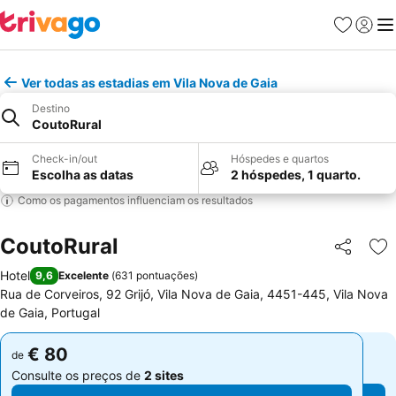
Favoritos
Iniciar
Me
Ver todas as estadias em Vila Nova de Gaia
Destino
CoutoRural
Check-in/out
Hóspedes e quartos
Escolha as datas
2 hóspedes, 1 quarto.
Como os pagamentos influenciam os resultados
CoutoRural
Partilhar
Ad
Hotel
9,6
Excelente
(
631 pontuações
)
Rua de Corveiros, 92 Grijó, Vila Nova de Gaia, 4451-445, Vila Nova
de Gaia, Portugal
€ 80
€ 80
de
de
Consulte os preços de
2 sites
Consulte os preços de
2 sites