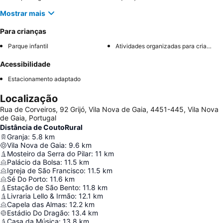
Mostrar mais
Para crianças
Parque infantil
Atividades organizadas para crianças
Acessibilidade
Estacionamento adaptado
Localização
Rua de Corveiros, 92 Grijó, Vila Nova de Gaia, 4451-445, Vila Nova
de Gaia, Portugal
Distância de CoutoRural
Granja
:
5.8
km
Vila Nova de Gaia
:
9.6
km
Mosteiro da Serra do Pilar
:
11
km
Palácio da Bolsa
:
11.5
km
Igreja de São Francisco
:
11.5
km
Sé Do Porto
:
11.6
km
Estação de São Bento
:
11.8
km
Livraria Lello & Irmão
:
12.1
km
Capela das Almas
:
12.2
km
Estádio Do Dragão
:
13.4
km
Casa da Música
:
13.8
km