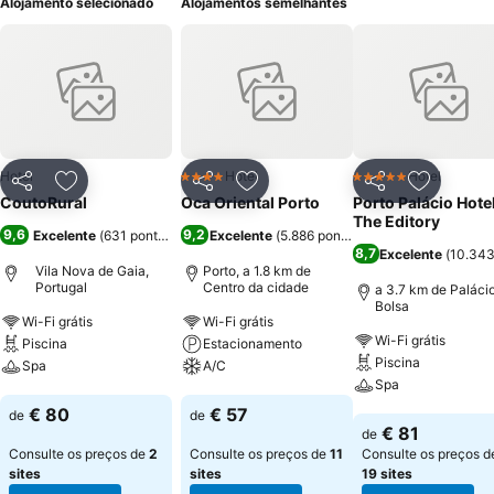
Alojamento selecionado
Alojamentos semelhantes
Hotel
Hotel
Hotel
4 Estrelas
5 Estrelas
Partilhar
Adicionar aos favoritos
Partilhar
Adicionar aos favoritos
Partilhar
Adicionar
CoutoRural
Oca Oriental Porto
Porto Palácio Hote
The Editory
9,6
9,2
Excelente
(
631 pontuações
)
Excelente
(
5.886 pontuações
)
8,7
Excelente
(
10.343
Vila Nova de Gaia,
Porto, a 1.8 km de
Portugal
Centro da cidade
a 3.7 km de Paláci
Bolsa
Wi-Fi grátis
Wi-Fi grátis
Wi-Fi grátis
Piscina
Estacionamento
Piscina
Spa
A/C
Spa
Ver preços
Ver preços
€ 80
€ 57
de
de
Ver preços
€ 81
de
Consulte os preços de
2
Consulte os preços de
11
Consulte os preços d
sites
sites
19 sites