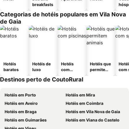
breakfasts
hósp
Categorias de hotéis populares em Vila Nova
de Gaia
Hotéis
Hotéis de
Hotéis
Hotéis que
Hoté
baratos
luxo
com
permitem
com 
piscinas
animais
Destinos perto de CoutoRural
Hotéis em Porto
Hotéis em Mira
Hotéis em Aveiro
Hotéis em Coimbra
Hotéis em Braga
Hotéis em Vila Nova de Gaia
Hotéis em Guimarães
Hotéis em Viana do Castelo
Hotéis em Viseu