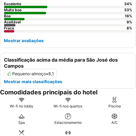
atenciosa e amigável, desde a receção ao manobrista. Para
Excelente
34
%
uma estadia mais tranquila, os hóspedes devem considerar
Muito boa
33
%
solicitar um quarto virado para longe da rua devido ao ruído
Boa
16
%
Aceitável
9
%
ocasional de estabelecimentos próximos.
Fraca
8
%
Mostrar avaliações
Classificação acima da média para São José dos
Campos
Pequeno-almoço
•
8,1
Mostrar mais classificações
Comodidades principais do hotel
Wi-fi no lobby
Wi-fi nos quartos
Piscina
Spa
Estacionamento
A/C