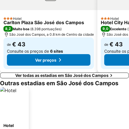
Hotel
Hotel
3 Estrelas
3 Estrelas
Carlton Plaza São José dos Campos
Hotel City Ha
8,2
9,0
Muito boa
(
8.398 pontuações
)
Excelente
(
São José dos Campos, a 0.8 km de Centro da cidade
São José dos 
€ 43
€ 43
de
de
Consulte os preços de
6 sites
Consulte os 
Ver preços
Ver todas as estadias em São José dos Campos
Outras estadias em São José dos Campos
Hotel