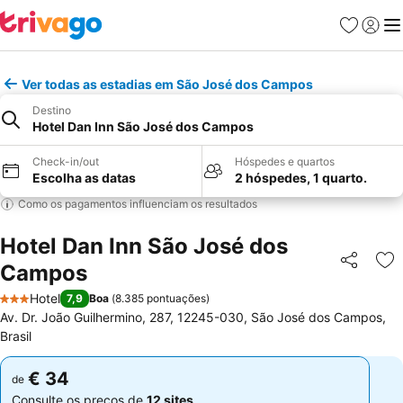
Favoritos
Iniciar
Me
Ver todas as estadias em São José dos Campos
Destino
Hotel Dan Inn São José dos Campos
Check-in/out
Hóspedes e quartos
Escolha as datas
2 hóspedes, 1 quarto.
Como os pagamentos influenciam os resultados
Hotel Dan Inn São José dos
Campos
Partilhar
Ad
Hotel
7,9
Boa
(
8.385 pontuações
)
3 Estrelas
Av. Dr. João Guilhermino, 287, 12245-030, São José dos Campos,
Brasil
€ 34
€ 34
de
de
Consulte os preços de
12 sites
Consulte os preços de
12 sites