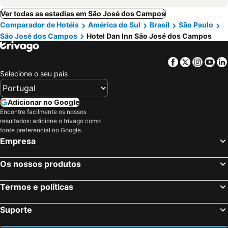
Ver todas as estadias em São José dos Campos
Comparador de Hotéis
América do Sul
Brasil
São Paulo
São José dos Campos
Hotel Dan Inn São José dos Campos
Facebook
Twitter
Insta
Yo
Selecione o seu país
Adicionar no Google
Encontre facilmente os nossos
resultados: adicione o trivago como
fonte preferencial no Google.
Empresa
Os nossos produtos
Termos e políticas
Suporte