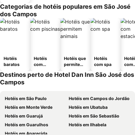
Categorias de hotéis populares em São José
dos Campos
Hotéis
Hotéis
Hotéis que
Hotéis
Hoté
baratos
com
permitem
com spa
com
piscinas
animais
esta
Destinos perto de Hotel Dan Inn São José dos
ment
Campos
Hotéis em São Paulo
Hotéis em Campos do Jordão
Hotéis em Monte Verde
Hotéis em Ubatuba
Hotéis em Guarujá
Hotéis em São Sebastião
Hotéis em Guarulhos
Hotéis em Ilhabela
Hotéis em Aparecida