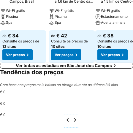
Campos, Brasil
a 1.6 km de Centro da
a 1.5 km de Centro
cidade
cidade
Wi-Fi grátis
Wi-Fi grátis
Wi-Fi grátis
Piscina
Piscina
Estacionamento
Spa
Spa
Aceita animais
Ver preços
Ver preços
Ver preços
€ 34
€ 42
€ 38
de
de
de
Consulte os preços de
Consulte os preços de
Consulte os preços d
12 sites
10 sites
10 sites
Ver preços
Ver preços
Ver preços
Ver todas as estadias em São José dos Campos
Tendência dos preços
Com base nos preços mais baixos no trivago durante os últimos 30 dias
€ 0
€ 0
€ 0