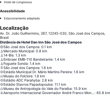
Hotel de congressos
Acessibilidade
Estacionamento adaptado
Localização
Av. Dr. João Guilhermino, 287, 12245-030, São José dos Campos,
Brasil
Distância de Hotel Dan Inn São José dos Campos
São José dos Campos
:
0.1
km
Mercado Municipal
:
0.8
km
14-Bis
:
1.3
km
Embraer EMB-110 Bandeirante
:
1.4
km
Foguete Sonda
:
1.4
km
São José dos Campos
:
1.6
km
Estádio Municipal Dr. Mário Martins Pereira
:
1.6
km
Museu do Folclore
:
1.8
km
Estádio ADC Parahyba
:
2.8
km
Estádio Stavros Papadopoulos
:
11.1
km
Museu de Antropologia do Vale do Paraíba
:
15.9
km
Aeroporto Internacional Governador André Franco Montoro
:
65.8
km