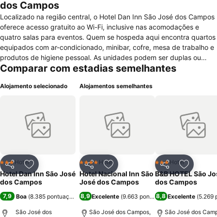
dos Campos
Localizado na região central, o Hotel Dan Inn São José dos Campos
oferece acesso gratuito ao Wi-Fi, inclusive nas acomodações e
quatro salas para eventos. Quem se hospeda aqui encontra quartos
equipados com ar-condicionado, minibar, cofre, mesa de trabalho e
produtos de higiene pessoal. As unidades podem ser duplas ou
Comparar com estadias semelhantes
triplas, e algumas possuem banheira e secador de cabelos. Piscina,
academia, sauna e estacionamento pago à parte também estão à
Alojamento selecionado
Alojamentos semelhantes
disposição dos viajantes. O hotel aceita animais de estimação,
mediante taxa adicional. O café da manhã é uma cortesia para os
visitantes. No restaurante do Hotel Dan Inn São José dos Campos
também é possível almoçar e jantar, e o serviço de quarto está
disponível 24 horas por dia. Dirigindo, o viajante leva menos de dez
minutos para chegar à rodoviária da cidade ou à Igreja Matriz de
São José dos Campos. O empreendimento fica a pouco mais de um
quilômetro da Catedral de São Dimas.
Hotel
Hotel
Hotel
3 Estrelas
4 Estrelas
3 Estrelas
Partilhar
Adicionar aos favoritos
Partilhar
Adicionar aos favoritos
Partilhar
Adicionar
Hotel Dan Inn São José
Hotel Nacional Inn São
B&B HOTEL São Jo
dos Campos
José dos Campos
dos Campos
7,9
8,9
8,8
Boa
(
8.385 pontuações
)
Excelente
(
9.663 pontuações
Excelente
)
(
5.269 
São José dos
São José dos Campos,
São José dos Camp