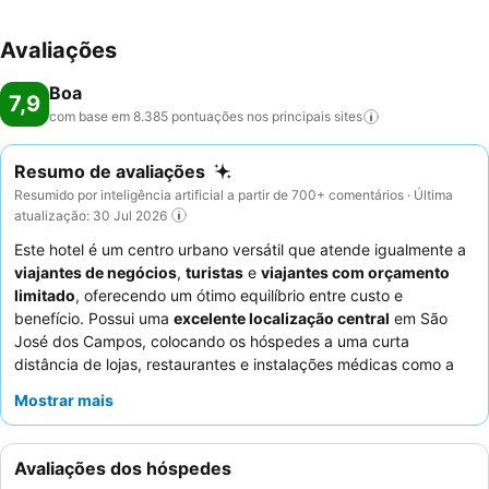
Avaliações
Boa
7,9
com base em 8.385 pontuações nos principais
sites
Resumo de avaliações
Resumido por inteligência artificial a partir de 700+ comentários · Última
atualização: 30 Jul 2026
Este hotel é um centro urbano versátil que atende igualmente a
viajantes de negócios
,
turistas
e
viajantes com orçamento
limitado
, oferecendo um ótimo equilíbrio entre custo e
benefício. Possui uma
excelente localização central
em São
José dos Campos, colocando os hóspedes a uma curta
distância de lojas, restaurantes e instalações médicas como a
Santa Casa de Misericórdia e o Instituto de Oncologia do Vale -
Mostrar mais
IOV. A característica de destaque é o
buffet de pequeno-
almoço
, consistentemente elogiado pela sua excelência e
ampla variedade de opções. Os hóspedes destacam
Avaliações dos hóspedes
consistentemente o
serviço excecional
prestado pela equipa